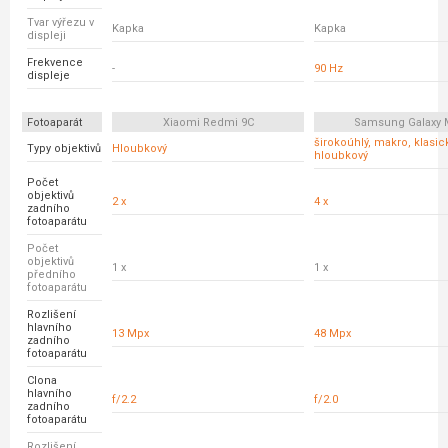
Tvar výřezu v
Kapka
Kapka
displeji
Frekvence
-
90 Hz
displeje
Fotoaparát
Xiaomi Redmi 9C
Samsung Galaxy 
širokoúhlý, makro, klasick
Typy objektivů
Hloubkový
hloubkový
Počet
objektivů
2 x
4 x
zadního
fotoaparátu
Počet
objektivů
1 x
1 x
předního
fotoaparátu
Rozlišení
hlavního
13 Mpx
48 Mpx
zadního
fotoaparátu
Clona
hlavního
f/2.2
f/2.0
zadního
fotoaparátu
Rozlišení