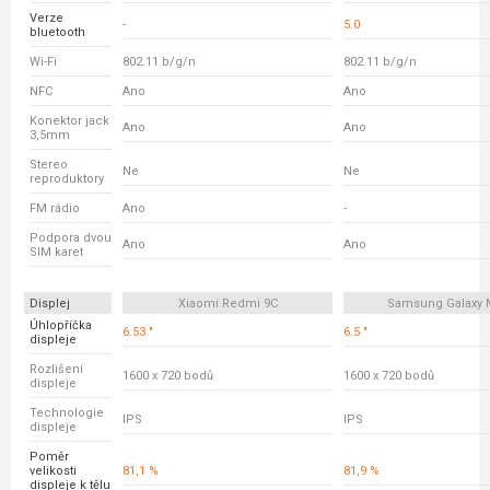
Verze
-
5.0
bluetooth
Wi-Fi
802.11 b/g/n
802.11 b/g/n
NFC
Ano
Ano
Konektor jack
Ano
Ano
3,5mm
Stereo
Ne
Ne
reproduktory
FM rádio
Ano
-
Podpora dvou
Ano
Ano
SIM karet
Displej
Xiaomi Redmi 9C
Samsung Galaxy 
Úhlopříčka
6.53 "
6.5 "
displeje
Rozlišení
1600 x 720 bodů
1600 x 720 bodů
displeje
Technologie
IPS
IPS
displeje
Poměr
velikosti
81,1 %
81,9 %
displeje k tělu