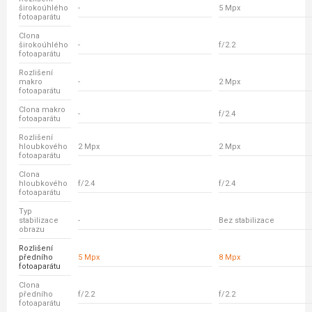
širokoúhlého
-
5 Mpx
fotoaparátu
Clona
širokoúhlého
-
f/2.2
fotoaparátu
Rozlišení
makro
-
2 Mpx
fotoaparátu
Clona makro
-
f/2.4
fotoaparátu
Rozlišení
hloubkového
2 Mpx
2 Mpx
fotoaparátu
Clona
hloubkového
f/2.4
f/2.4
fotoaparátu
Typ
stabilizace
-
Bez stabilizace
obrazu
Rozlišení
předního
5 Mpx
8 Mpx
fotoaparátu
Clona
předního
f/2.2
f/2.2
fotoaparátu