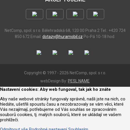
NetComp, spol. s r.o.
Bělehradská 68, 120 00 Praha 2
Tel.: +420 724
850 672
Email:
dotazy@huramobil.cz
Po-Pá 10-18 hod.
Copyright © 1997 - 2026 NetComp, spol. s r.o.
webDesign By:
PESL.NAME
Nastavení cookies: Aby web fungoval, tak jak ho znáte
Aby naše webové stránky fungovaly správně, našli jste na nich, co
hledáte, ušetřili spoustu času a nezobrazovaly se vám věci, které
Vás nezajímají, potřebujeme od Vás souhlas se zpracováním
souborů cookies, tj. malých souborů, které se ukládají ve vašem
prohlížeči.
Odmítnout vše
Podrobné nastavení
Souhlasím