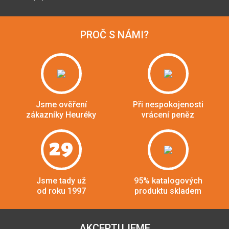
PROČ S NÁMI?
Jsme ověření
Při nespokojenosti
zákazníky Heuréky
vrácení peněz
29
Jsme tady už
95% katalogových
od roku 1997
produktu skladem
AKCEPTUJEME