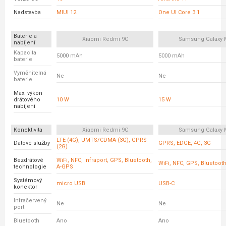
Nadstavba
MIUI 12
One UI Core 3.1
Baterie a
Xiaomi Redmi 9C
Samsung Galaxy 
nabíjení
Kapacita
5000 mAh
5000 mAh
baterie
Vyměnitelná
Ne
Ne
baterie
Max. výkon
drátového
10 W
15 W
nabíjení
Konektivita
Xiaomi Redmi 9C
Samsung Galaxy 
LTE (4G), UMTS/CDMA (3G), GPRS
Datové služby
GPRS, EDGE, 4G, 3G
(2G)
Bezdrátové
WiFi, NFC, Infraport, GPS, Bluetooth,
WiFi, NFC, GPS, Bluetoot
technologie
A-GPS
Systémový
micro USB
USB-C
konektor
Infračervený
Ne
Ne
port
Bluetooth
Ano
Ano