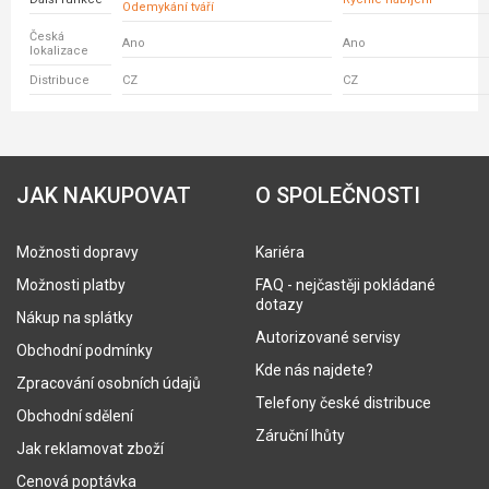
Odemykání tváří
Česká
Ano
Ano
lokalizace
Distribuce
CZ
CZ
JAK NAKUPOVAT
O SPOLEČNOSTI
Možnosti dopravy
Kariéra
Možnosti platby
FAQ - nejčastěji pokládané
dotazy
Nákup na splátky
Autorizované servisy
Obchodní podmínky
Kde nás najdete?
Zpracování osobních údajů
Telefony české distribuce
Obchodní sdělení
Záruční lhůty
Jak reklamovat zboží
Cenová poptávka