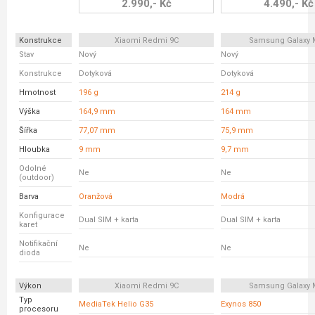
2.990,- Kč
4.490,- Kč
Konstrukce
Xiaomi Redmi 9C
Samsung Galaxy 
Stav
Nový
Nový
Konstrukce
Dotyková
Dotyková
Hmotnost
196 g
214 g
Výška
164,9 mm
164 mm
Šířka
77,07 mm
75,9 mm
Hloubka
9 mm
9,7 mm
Odolné
Ne
Ne
(outdoor)
Barva
Oranžová
Modrá
Konfigurace
Dual SIM + karta
Dual SIM + karta
karet
Notifikační
Ne
Ne
dioda
Výkon
Xiaomi Redmi 9C
Samsung Galaxy 
Typ
MediaTek Helio G35
Exynos 850
procesoru