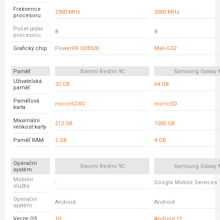
Frekvence
2300 MHz
2000 MHz
procesoru
Počet jader
8
8
procesoru
Grafický chip
PowerVR GE8320
Mali-G52
Paměť
Xiaomi Redmi 9C
Samsung Galaxy 
Uživatelská
32 GB
64 GB
paměť
Paměťová
microSDXC
microSD
karta
Maximální
512 GB
1000 GB
velikost karty
Paměť RAM
2 GB
4 GB
Operační
Xiaomi Redmi 9C
Samsung Galaxy 
systém
Mobilní
-
Google Mobile Services
služby
Operační
Android
Android
systém
Verze OS
10
Android 11