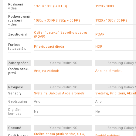
Rozlišení
1920 × 1080 (Full HD)
1920 × 1080
videa
Podporovaná
rozlišení
1080p v 30 FPS 720p v 30 FPS
1920 x 1080 / 30 FPS
videa
Ostření detekcí fázového posuvu
Zaostřování
PDAF
(PDAF)
Funkce
Přisvětlovací dioda
HDR
fotoaparátu
Zabezpečení
Xiaomi Redmi 9C
Samsung Galaxy 
Čtečka otisku
Ano, na zádech
Ano, na rámečku
prstů
Navigace
Xiaomi Redmi 9C
Samsung Galaxy 
Senzory
Světelný, Dálkový, Akcelerometr
Světelný, Přiblížení, Akc
Geotagging
Ano
Ano
Digitální
Ne
Ne
kompas
Obecné
Xiaomi Redmi 9C
Samsung Galaxy 
Čtečka otisků prstů na těle, OTG,
Další funkce
Rychlé nabíjení