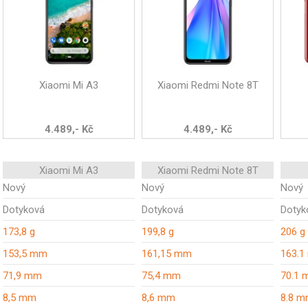
Xiaomi Mi A3
Xiaomi Redmi Note 8T
4.489,- Kč
4.489,- Kč
Xiaomi Mi A3
Xiaomi Redmi Note 8T
Nový
Nový
Nový
Dotyková
Dotyková
Dotyk
173,8 g
199,8 g
206 g
153,5 mm
161,15 mm
163.
71,9 mm
75,4 mm
70.1
8,5 mm
8,6 mm
8.8 