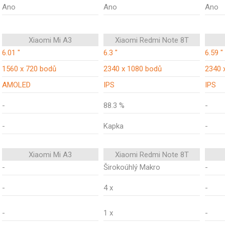
Ano
Ano
Ano
Xiaomi Mi A3
Xiaomi Redmi Note 8T
6.01 "
6.3 "
6.59 "
1560 x 720 bodů
2340 x 1080 bodů
2340 
AMOLED
IPS
IPS
-
88.3 %
-
-
Kapka
-
Xiaomi Mi A3
Xiaomi Redmi Note 8T
-
Širokoúhlý Makro
-
-
4 x
-
-
1 x
-