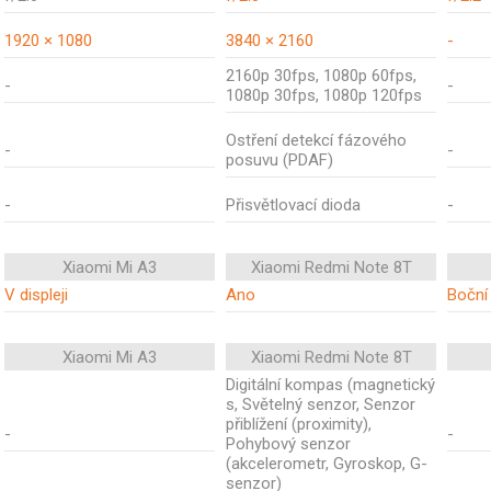
1920 × 1080
3840 × 2160
-
2160p 30fps, 1080p 60fps,
-
-
1080p 30fps, 1080p 120fps
Ostření detekcí fázového
-
-
posuvu (PDAF)
-
Přisvětlovací dioda
-
Xiaomi Mi A3
Xiaomi Redmi Note 8T
V displeji
Ano
Boční
Xiaomi Mi A3
Xiaomi Redmi Note 8T
Digitální kompas (magnetický
s, Světelný senzor, Senzor
přiblížení (proximity),
-
-
Pohybový senzor
(akcelerometr, Gyroskop, G-
senzor)