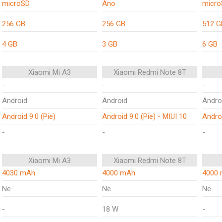
microSD
Ano
micro
256 GB
256 GB
512 G
4 GB
3 GB
6 GB
Xiaomi Mi A3
Xiaomi Redmi Note 8T
-
-
-
Android
Android
Andro
Android 9.0 (Pie)
Android 9.0 (Pie) - MIUI 10
Androi
-
-
-
Xiaomi Mi A3
Xiaomi Redmi Note 8T
4030 mAh
4000 mAh
4000
Ne
Ne
Ne
-
18 W
-