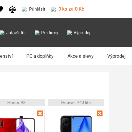
0 ks za 0 Kč
Přihlásit
Jak ušetřit
Pro firmy
Výprodej
šenství
PC a doplňky
Akce a slevy
Výprodej
Honor 9X
Huawei P40 lite