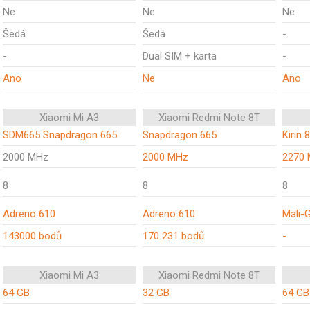
Ne
Ne
Ne
Šedá
Šedá
-
-
Dual SIM + karta
-
Ano
Ne
Ano
Xiaomi Mi A3
Xiaomi Redmi Note 8T
SDM665 Snapdragon 665
Snapdragon 665
Kirin 
2000 MHz
2000 MHz
2270
8
8
8
Adreno 610
Adreno 610
Mali-
143000 bodů
170 231 bodů
-
Xiaomi Mi A3
Xiaomi Redmi Note 8T
64 GB
32 GB
64 GB