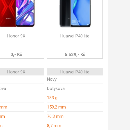
Honor 9X
Huawei P40 lite
0,- Kč
5.529,- Kč
Honor 9X
Huawei P40 lite
Nový
ová
Dotyková
183 g
1 mm
159,2 mm
 mm
76,3 mm
mm
8,7 mm