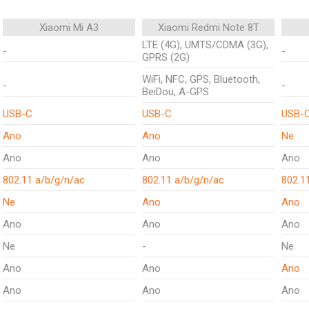
Xiaomi Mi A3
Xiaomi Redmi Note 8T
LTE (4G), UMTS/CDMA (3G),
-
-
GPRS (2G)
WiFi, NFC, GPS, Bluetooth,
-
-
BeiDou, A-GPS
USB-C
USB-C
USB-
Ano
Ano
Ne
Ano
Ano
Ano
802.11 a/b/g/n/ac
802.11 a/b/g/n/ac
802.1
Ne
Ano
Ano
Ano
Ano
Ano
Ne
-
Ne
Ano
Ano
Ano
Ano
Ano
Ano