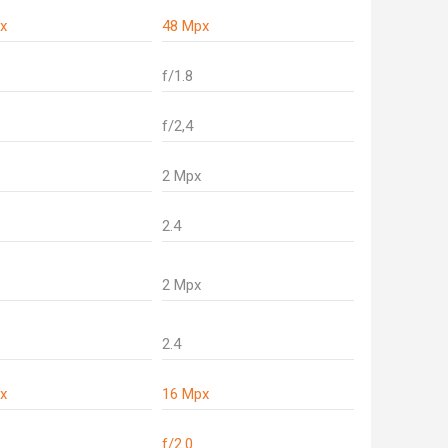
x
48 Mpx
f/1.8
f/2,4
2 Mpx
2.4
2 Mpx
2.4
x
16 Mpx
f/2.0