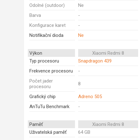
Odolné (outdoor)
Ne
Barva
-
Konfigurace karet
-
Notifikační dioda
Ne
Výkon
Xiaomi Redmi 8
Typ procesoru
Snapdragon 439
Frekvence procesoru
-
Počet jader
8
procesoru
Grafický chip
Adreno 505
AnTuTu Benchmark
-
Paměť
Xiaomi Redmi 8
Uživatelská paměť
64 GB