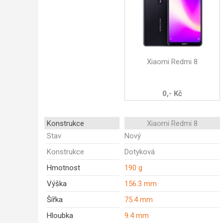
Xiaomi Redmi 8
0,- Kč
Konstrukce
Xiaomi Redmi 8
Stav
Nový
Konstrukce
Dotyková
Hmotnost
190 g
Výška
156.3 mm
Šířka
75.4 mm
Hloubka
9.4 mm