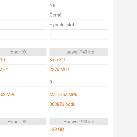
Ne
Černá
Hybridní slot
-
Honor 9X
Huawei P40 lite
810
Kirin 810
 MHz
2270 MHz
8
G52 MP6
Mali-G52 MP6
303876 bodů
Honor 9X
Huawei P40 lite
128 GB