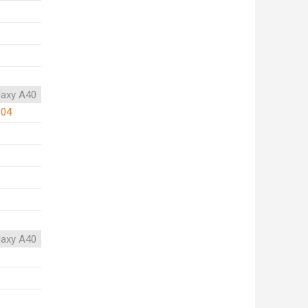
axy A40
904
axy A40