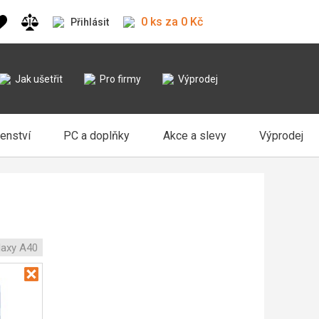
0 ks za 0 Kč
Přihlásit
Jak ušetřit
Pro firmy
Výprodej
šenství
PC a doplňky
Akce a slevy
Výprodej
axy A40