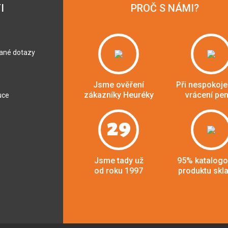
I
PROČ S NÁMI?
dané dotazy
Jsme ověření
Při nespokoje
zákazníky Heuréky
vrácení pe
uce
29
Jsme tady už
95% katalog
od roku 1997
produktu skl