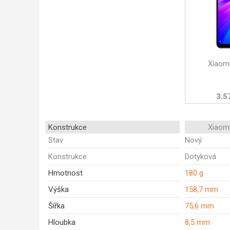
Xiaom
3.5
Konstrukce
Xiaom
Stav
Nový
Konstrukce
Dotyková
Hmotnost
180 g
Výška
158,7 mm
Šířka
75,6 mm
Hloubka
8,5 mm