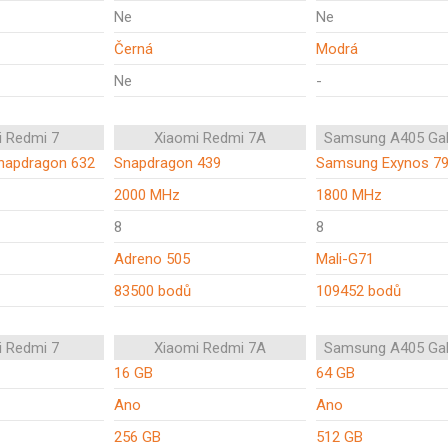
Ne
Ne
Černá
Modrá
Ne
-
i Redmi 7
Xiaomi Redmi 7A
Samsung A405 Gal
apdragon 632
Snapdragon 439
Samsung Exynos 7
2000 MHz
1800 MHz
8
8
Adreno 505
Mali-G71
83500 bodů
109452 bodů
i Redmi 7
Xiaomi Redmi 7A
Samsung A405 Gal
16 GB
64 GB
Ano
Ano
256 GB
512 GB