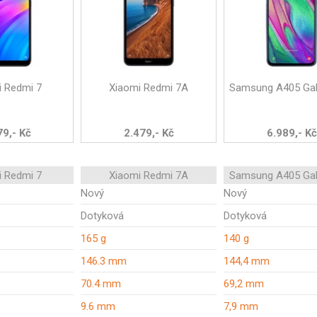
i Redmi 7
Xiaomi Redmi 7A
Samsung A405 Gal
79,- Kč
2.479,- Kč
6.989,- Kč
i Redmi 7
Xiaomi Redmi 7A
Samsung A405 Gal
Nový
Nový
Dotyková
Dotyková
165 g
140 g
146.3 mm
144,4 mm
70.4 mm
69,2 mm
9.6 mm
7,9 mm