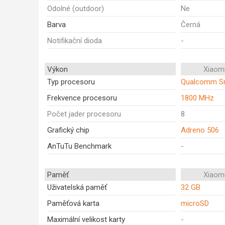
Odolné (outdoor)
Ne
Barva
Černá
Notifikační dioda
-
Výkon
Xiaom
Typ procesoru
Qualcomm Sn
Frekvence procesoru
1800 MHz
Počet jader procesoru
8
Grafický chip
Adreno 506
AnTuTu Benchmark
-
Paměť
Xiaom
Uživatelská paměť
32 GB
Paměťová karta
microSD
Maximální velikost karty
-