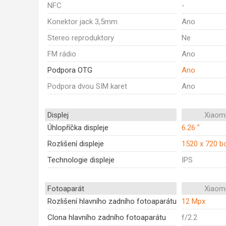
NFC
-
Konektor jack 3,5mm
Ano
Stereo reproduktory
Ne
FM rádio
Ano
Podpora OTG
Ano
Podpora dvou SIM karet
Ano
Displej
Xiaom
Úhlopříčka displeje
6.26 "
Rozlišení displeje
1520 x 720 b
Technologie displeje
IPS
Fotoaparát
Xiaom
Rozlišení hlavního zadního fotoaparátu
12 Mpx
Clona hlavního zadního fotoaparátu
f/2.2