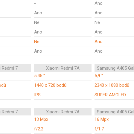
-
Ano
Ano
Ano
Ne
Ne
Ano
Ano
Ne
Ano
Ano
Ano
i Redmi 7
Xiaomi Redmi 7A
Samsung A405 Gal
5.45 "
5,9 "
odů
1440 x 720 bodů
2340 x 1080 bodů
IPS
SUPER AMOLED
i Redmi 7
Xiaomi Redmi 7A
Samsung A405 Gal
13 Mpx
16 Mpx
f/2.2
f/1.7