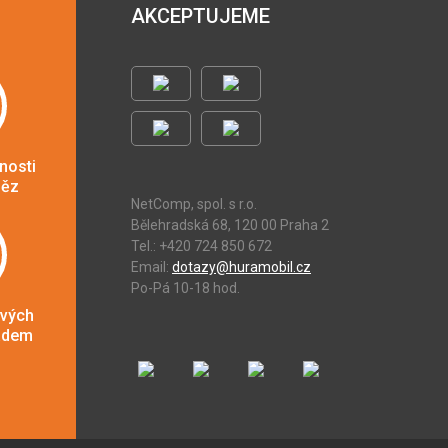
AKCEPTUJEME
nosti
něz
NetComp, spol. s r.o.
Bělehradská 68, 120 00 Praha 2
Tel.: +420 724 850 672
Email:
dotazy@huramobil.cz
Po-Pá 10-18 hod.
ových
adem