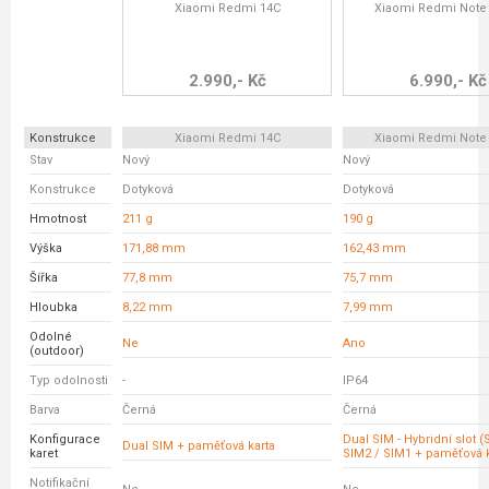
Xiaomi Redmi 14C
Xiaomi Redmi Note
2.990,- Kč
6.990,- Kč
Konstrukce
Xiaomi Redmi 14C
Xiaomi Redmi Note
Stav
Nový
Nový
Konstrukce
Dotyková
Dotyková
Hmotnost
211 g
190 g
Výška
171,88 mm
162,43 mm
Šířka
77,8 mm
75,7 mm
Hloubka
8,22 mm
7,99 mm
Odolné
Ne
Ano
(outdoor)
Typ odolnosti
-
IP64
Barva
Černá
Černá
Konfigurace
Dual SIM - Hybridní slot 
Dual SIM + paměťová karta
karet
SIM2 / SIM1 + paměťová k
Notifikační