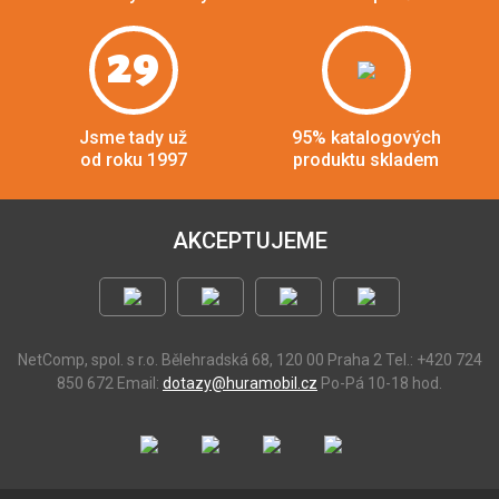
29
Jsme tady už
95% katalogových
od roku 1997
produktu skladem
AKCEPTUJEME
NetComp, spol. s r.o.
Bělehradská 68, 120 00 Praha 2
Tel.: +420 724
850 672
Email:
dotazy@huramobil.cz
Po-Pá 10-18 hod.