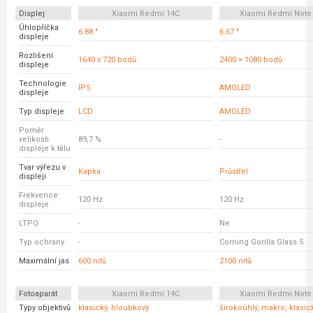
Displej
Xiaomi Redmi 14C
Xiaomi Redmi Note
Úhlopříčka
6.88 "
6.67 "
displeje
Rozlišení
1640 x 720 bodů
2400 × 1080 bodů
displeje
Technologie
IPS
AMOLED
displeje
Typ displeje
LCD
AMOLED
Poměr
velikosti
89,7 %
-
displeje k tělu
Tvar výřezu v
Kapka
Průstřel
displeji
Frekvence
120 Hz
120 Hz
displeje
LTPO
-
Ne
Typ ochrany
-
Corning Gorilla Glass 5
Maximální jas
600 nitů
2100 nitů
Fotoaparát
Xiaomi Redmi 14C
Xiaomi Redmi Note
Typy objektivů
klasický, hloubkový
širokoúhlý, makro, klasic