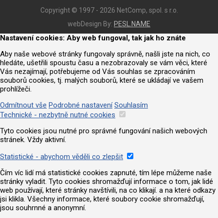
Copyright © 1997 - 2026 NetComp, spol. s r.o.
webDesign By:
PESL.NAME
Nastavení cookies: Aby web fungoval, tak jak ho znáte
Aby naše webové stránky fungovaly správně, našli jste na nich, co
hledáte, ušetřili spoustu času a nezobrazovaly se vám věci, které
Vás nezajímají, potřebujeme od Vás souhlas se zpracováním
souborů cookies, tj. malých souborů, které se ukládají ve vašem
prohlížeči.
Odmítnout vše
Podrobné nastavení
Souhlasím
Technické - nezbytně nutné cookies
Tyto cookies jsou nutné pro správné fungování našich webových
stránek. Vždy aktivní.
Statistické - abychom věděli co zlepšit
Čím víc lidí má statistické cookies zapnuté, tím lépe můžeme naše
stránky vyladit. Tyto cookies shromažďují informace o tom, jak lidé
web používají, které stránky navštívili, na co klikají. a na které odkazy
jsi klikla. Všechny informace, které soubory cookie shromažďují,
jsou souhrnné a anonymní.