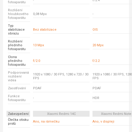
-
f/2.4
fotoaparátu
Rozlišení
hloubkového
0,08 Mpx
-
fotoaparátu
Typ
stabilizace
Bez stabilizace
OIS
obrazu
Rozlišení
předního
13 Mpx
20 Mpx
fotoaparátu
Clona
předního
f/2.0
f/2.2
fotoaparátu
Podporovaná
1920 x 1080 / 30 FPS, 1280 x 720 / 30
1920 x 1080 / 30 FPS, 1280
rozlišení
FPS
FPS
videa
Zaostřování
PDAF
PDAF
Funkce
-
HDR
fotoaparátu
Zabezpečení
Xiaomi Redmi 14C
Xiaomi Redmi Note
Čtečka otisku
Ano, na rámečku
Ano, v displeji
prstů