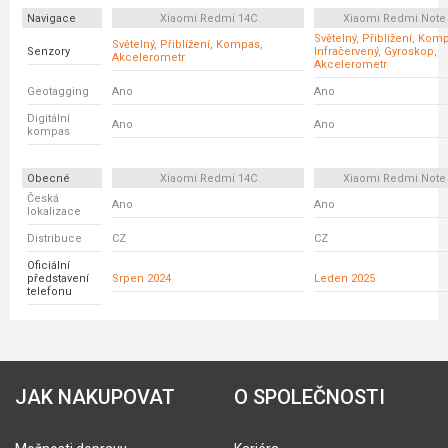
Navigace
Xiaomi Redmi 14C
Xiaomi Redmi Note
Světelný, Přiblížení, Kom
Světelný, Přiblížení, Kompas,
Senzory
Infračervený, Gyroskop,
Akcelerometr
Akcelerometr
Geotagging
Ano
Ano
Digitální
Ano
Ano
kompas
Obecné
Xiaomi Redmi 14C
Xiaomi Redmi Note
Česká
Ano
Ano
lokalizace
Distribuce
CZ
CZ
Oficiální
představení
Srpen 2024
Leden 2025
telefonu
JAK NAKUPOVAT
O SPOLEČNOSTI