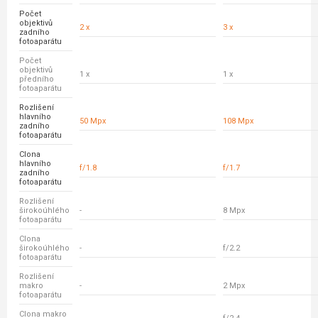
Počet
objektivů
2 x
3 x
zadního
fotoaparátu
Počet
objektivů
1 x
1 x
předního
fotoaparátu
Rozlišení
hlavního
50 Mpx
108 Mpx
zadního
fotoaparátu
Clona
hlavního
f/1.8
f/1.7
zadního
fotoaparátu
Rozlišení
širokoúhlého
-
8 Mpx
fotoaparátu
Clona
širokoúhlého
-
f/2.2
fotoaparátu
Rozlišení
makro
-
2 Mpx
fotoaparátu
Clona makro