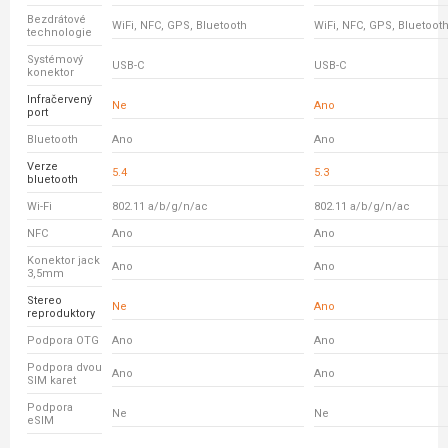
Bezdrátové
WiFi, NFC, GPS, Bluetooth
WiFi, NFC, GPS, Bluetoot
technologie
Systémový
USB-C
USB-C
konektor
Infračervený
Ne
Ano
port
Bluetooth
Ano
Ano
Verze
5.4
5.3
bluetooth
Wi-Fi
802.11 a/b/g/n/ac
802.11 a/b/g/n/ac
NFC
Ano
Ano
Konektor jack
Ano
Ano
3,5mm
Stereo
Ne
Ano
reproduktory
Podpora OTG
Ano
Ano
Podpora dvou
Ano
Ano
SIM karet
Podpora
Ne
Ne
eSIM