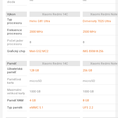
Ne
Ne
dioda
Výkon
Xiaomi Redmi 14C
Xiaomi Redmi Note
Typ
Helio G81 Ultra
Dimensity 7025 Ultra
procesoru
Frekvence
2000 MHz
2500 MHz
procesoru
Počet jader
8
8
procesoru
Grafický chip
Mali-G52 MC2
IMG BXM-8-256
Paměť
Xiaomi Redmi 14C
Xiaomi Redmi Note
Uživatelská
128 GB
256 GB
paměť
Paměťová
microSD
microSD
karta
Maximální
1000 GB
1000 GB
velikost karty
Paměť RAM
4 GB
8 GB
Typ paměti
eMMC 5.1
UFS 2.2