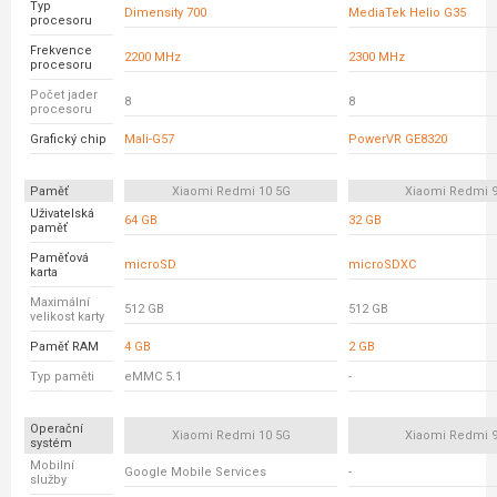
Typ
Dimensity 700
MediaTek Helio G35
procesoru
Frekvence
2200 MHz
2300 MHz
procesoru
Počet jader
8
8
procesoru
Grafický chip
Mali-G57
PowerVR GE8320
Paměť
Xiaomi Redmi 10 5G
Xiaomi Redmi 
Uživatelská
64 GB
32 GB
paměť
Paměťová
microSD
microSDXC
karta
Maximální
512 GB
512 GB
velikost karty
Paměť RAM
4 GB
2 GB
Typ paměti
eMMC 5.1
-
Operační
Xiaomi Redmi 10 5G
Xiaomi Redmi 
systém
Mobilní
Google Mobile Services
-
služby