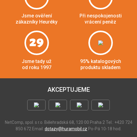
Jsme ověření
Při nespokojenosti
zákazníky Heuréky
vrácení peněz
29
Jsme tady už
95% katalogových
od roku 1997
produktu skladem
AKCEPTUJEME
NetComp, spol. s r.o.
Bělehradská 68, 120 00 Praha 2
Tel.: +420 724
850 672
Email:
dotazy@huramobil.cz
Po-Pá 10-18 hod.