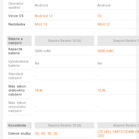
Operační
Android
Android
systém
Verze OS
Android 12
10
Nadstavba
MIUI 13
MIUI 12
Baterie a
Xiaomi Redmi 10 5G
Xiaomi Redmi 
nabíjení
Kapacita
5000 mAh
5000 mAh
baterie
Vyměnitelná
Ne
Ne
baterie
Standard
-
-
nabíjení
Max. výkon
drátového
18 W
10 W
nabíjení
Max. výkon
reverzního
-
-
nabíjení
Konektivita
Xiaomi Redmi 10 5G
Xiaomi Redmi 
LTE (4G), UMTS/CDMA (3
Datové služby
5G, 4G, 3G, 2G
(2G)