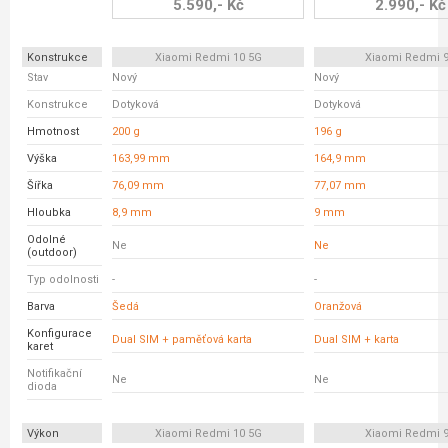
5.590,- Kč
2.990,- Kč
Konstrukce
Xiaomi Redmi 10 5G
Xiaomi Redmi 
Stav
Nový
Nový
Konstrukce
Dotyková
Dotyková
Hmotnost
200 g
196 g
Výška
163,99 mm
164,9 mm
Šířka
76,09 mm
77,07 mm
Hloubka
8,9 mm
9 mm
Odolné
Ne
Ne
(outdoor)
Typ odolnosti
-
-
Barva
Šedá
Oranžová
Konfigurace
Dual SIM + paměťová karta
Dual SIM + karta
karet
Notifikační
Ne
Ne
dioda
Výkon
Xiaomi Redmi 10 5G
Xiaomi Redmi 