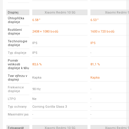
Displej
Xiaomi Redmi 10 5G
Xiaomi Redmi 
Úhlopříčka
6.58 "
6.53 "
displeje
Rozlišení
2408 × 1080 bodů
1600 x 720 bodů
displeje
Technologie
IPS
IPS
displeje
Typ displeje
IPS
-
Poměr
velikosti
83,6 %
81,1 %
displeje k tělu
Tvar výřezu v
Kapka
Kapka
displeji
Frekvence
90 Hz
-
displeje
LTPO
Ne
-
Typ ochrany
Corning Gorilla Glass 3
-
Maximální jas
-
-
Fotoaparát
Xiaomi Redmi 10 5G
Xiaomi Redmi 