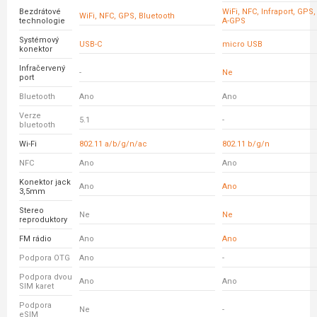
Bezdrátové
WiFi, NFC, Infraport, GPS,
WiFi, NFC, GPS, Bluetooth
technologie
A-GPS
Systémový
USB-C
micro USB
konektor
Infračervený
-
Ne
port
Bluetooth
Ano
Ano
Verze
5.1
-
bluetooth
Wi-Fi
802.11 a/b/g/n/ac
802.11 b/g/n
NFC
Ano
Ano
Konektor jack
Ano
Ano
3,5mm
Stereo
Ne
Ne
reproduktory
FM rádio
Ano
Ano
Podpora OTG
Ano
-
Podpora dvou
Ano
Ano
SIM karet
Podpora
Ne
-
eSIM