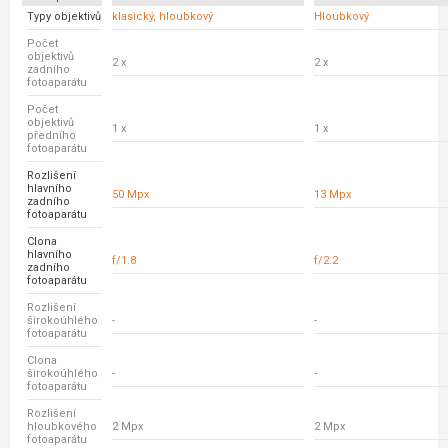
Typy objektivů
klasický, hloubkový
Hloubkový
Počet
objektivů
2 x
2 x
zadního
fotoaparátu
Počet
objektivů
1 x
1 x
předního
fotoaparátu
Rozlišení
hlavního
50 Mpx
13 Mpx
zadního
fotoaparátu
Clona
hlavního
f/1.8
f/2.2
zadního
fotoaparátu
Rozlišení
širokoúhlého
-
-
fotoaparátu
Clona
širokoúhlého
-
-
fotoaparátu
Rozlišení
hloubkového
2 Mpx
2 Mpx
fotoaparátu