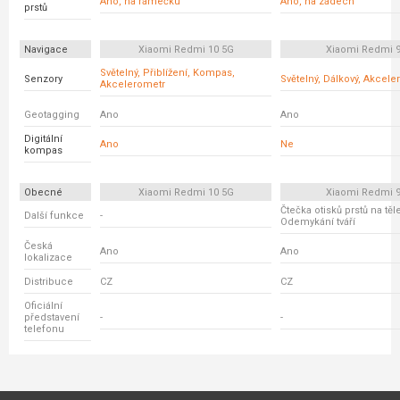
Ano, na rámečku
Ano, na zádech
prstů
Navigace
Xiaomi Redmi 10 5G
Xiaomi Redmi 
Světelný, Přiblížení, Kompas,
Senzory
Světelný, Dálkový, Akcele
Akcelerometr
Geotagging
Ano
Ano
Digitální
Ano
Ne
kompas
Obecné
Xiaomi Redmi 10 5G
Xiaomi Redmi 
Čtečka otisků prstů na těl
Další funkce
-
Odemykání tváří
Česká
Ano
Ano
lokalizace
Distribuce
CZ
CZ
Oficiální
představení
-
-
telefonu