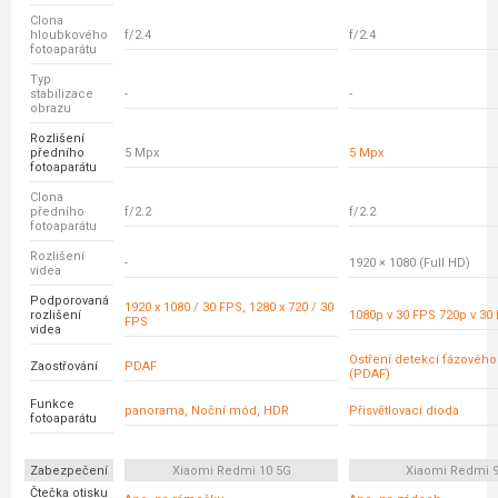
Clona
hloubkového
f/2.4
f/2.4
fotoaparátu
Typ
stabilizace
-
-
obrazu
Rozlišení
předního
5 Mpx
5 Mpx
fotoaparátu
Clona
předního
f/2.2
f/2.2
fotoaparátu
Rozlišení
-
1920 × 1080 (Full HD)
videa
Podporovaná
1920 x 1080 / 30 FPS, 1280 x 720 / 30
rozlišení
1080p v 30 FPS 720p v 30
FPS
videa
Ostření detekcí fázovéh
Zaostřování
PDAF
(PDAF)
Funkce
panorama, Noční mód, HDR
Přisvětlovací dioda
fotoaparátu
Zabezpečení
Xiaomi Redmi 10 5G
Xiaomi Redmi 
Čtečka otisku