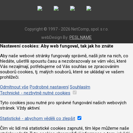
Copyright © 1997 - 2026 NetComp, spol. s r.o.
webDesign By:
PESL.NAME
Nastavení cookies: Aby web fungoval, tak jak ho znáte
Aby naše webové stránky fungovaly správně, našli jste na nich, co
hledáte, ušetřili spoustu času a nezobrazovaly se vám věci, které
Vás nezajímají, potřebujeme od Vás souhlas se zpracováním
souborů cookies, tj. malých souborů, které se ukládají ve vašem
prohlížeči.
Odmítnout vše
Podrobné nastavení
Souhlasím
Technické - nezbytně nutné cookies
Tyto cookies jsou nutné pro správné fungování našich webových
stránek. Vždy aktivní.
Statistické - abychom věděli co zlepšit
Čím víc lidí má statistické cookies zapnuté, tím lépe můžeme naše