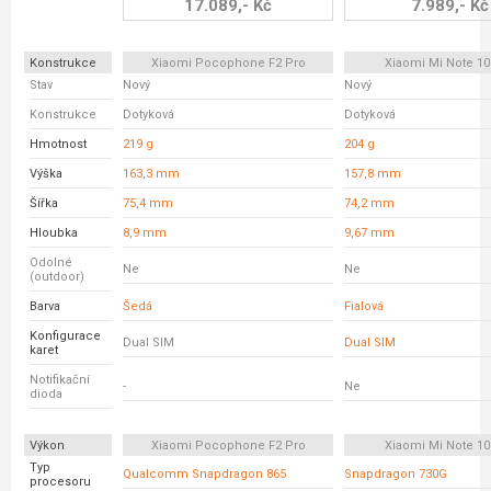
17.089,- Kč
7.989,- Kč
Konstrukce
Xiaomi Pocophone F2 Pro
Xiaomi Mi Note 10 
Stav
Nový
Nový
Konstrukce
Dotyková
Dotyková
Hmotnost
219 g
204 g
Výška
163,3 mm
157,8 mm
Šířka
75,4 mm
74,2 mm
Hloubka
8,9 mm
9,67 mm
Odolné
Ne
Ne
(outdoor)
Barva
Šedá
Fialová
Konfigurace
Dual SIM
Dual SIM
karet
Notifikační
-
Ne
dioda
Výkon
Xiaomi Pocophone F2 Pro
Xiaomi Mi Note 10 
Typ
Qualcomm Snapdragon 865
Snapdragon 730G
procesoru