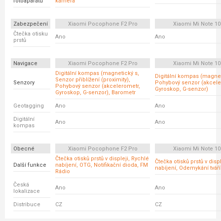
fotoaparátu
kamera
Zabezpečení
Xiaomi Pocophone F2 Pro
Xiaomi Mi Note 10 
Čtečka otisku
Ano
Ano
prstů
Navigace
Xiaomi Pocophone F2 Pro
Xiaomi Mi Note 10 
Digitální kompas (magnetický s,
Digitální kompas (magnet
Senzor přiblížení (proximity),
Senzory
Pohybový senzor (akcele
Pohybový senzor (akcelerometr,
Gyroskop, G-senzor)
Gyroskop, G-senzor), Barometr
Geotagging
Ano
Ano
Digitální
Ano
Ano
kompas
Obecné
Xiaomi Pocophone F2 Pro
Xiaomi Mi Note 10 
Čtečka otisků prstů v displeji, Rychlé
Čtečka otisků prstů v disp
Další funkce
nabíjení, OTG, Notifikační dioda, FM
nabíjení, Odemykání tváří
Rádio
Česká
Ano
Ano
lokalizace
Distribuce
CZ
CZ