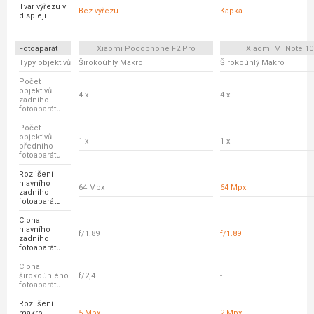
Tvar výřezu v
Bez výřezu
Kapka
displeji
Fotoaparát
Xiaomi Pocophone F2 Pro
Xiaomi Mi Note 10 
Typy objektivů
Širokoúhlý Makro
Širokoúhlý Makro
Počet
objektivů
4 x
4 x
zadního
fotoaparátu
Počet
objektivů
1 x
1 x
předního
fotoaparátu
Rozlišení
hlavního
64 Mpx
64 Mpx
zadního
fotoaparátu
Clona
hlavního
f/1.89
f/1.89
zadního
fotoaparátu
Clona
širokoúhlého
f/2,4
-
fotoaparátu
Rozlišení
makro
5 Mpx
2 Mpx