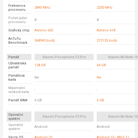
Frekvence
2840 MHz
2200 MHz
procesoru
Počet jader
8
8
procesoru
Grafický chip
Adreno 650
Adreno 618
AnTuTu
568943 bodů
272125 bodů
Benchmark
Paměť
Xiaomi Pocophone F2 Pro
Xiaomi Mi Note 10 
Uživatelská
128 GB
64 GB
paměť
Paměťová
Ne
Ne
karta
Maximální
-
-
velikost karty
Paměť RAM
6 GB
6 GB
Operační
Xiaomi Pocophone F2 Pro
Xiaomi Mi Note 10 
systém
Operační
Android
Android
systém
Verze OS
Android 10
Android 10 - MIUI 11