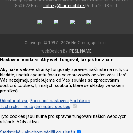
850 672
Email:
dotazy@huramobil.cz
Po-Pá 10-18 hod.
Copyright © 1997 - 2026 NetComp, spol. s r.o.
webDesign By:
PESL.NAME
Nastavení cookies: Aby web fungoval, tak jak ho znáte
Aby naše webové stránky fungovaly správně, našli jste na nich, co
hledáte, ušetřili spoustu času a nezobrazovaly se vám věci, které
Vás nezajímají, potřebujeme od Vás souhlas se zpracováním
souborů cookies, tj. malých souborů, které se ukládají ve vašem
prohlížeči.
Odmítnout vše
Podrobné nastavení
Souhlasím
Technické - nezbytně nutné cookies
Tyto cookies jsou nutné pro správné fungování našich webových
stránek. Vždy aktivní.
Statistické - abychom věděli co zlepšit