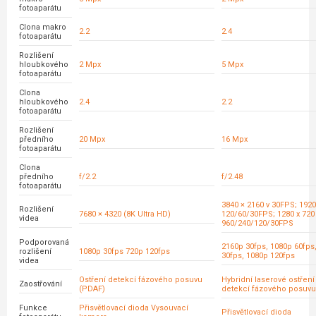
fotoaparátu
Clona makro
2.2
2.4
fotoaparátu
Rozlišení
hloubkového
2 Mpx
5 Mpx
fotoaparátu
Clona
hloubkového
2.4
2.2
fotoaparátu
Rozlišení
předního
20 Mpx
16 Mpx
fotoaparátu
Clona
předního
f/2.2
f/2.48
fotoaparátu
3840 × 2160 v 30FPS; 1920
Rozlišení
7680 × 4320 (8K Ultra HD)
120/60/30FPS; 1280 x 720
videa
960/240/120/30FPS
Podporovaná
2160p 30fps, 1080p 60fps
rozlišení
1080p 30fps 720p 120fps
30fps, 1080p 120fps
videa
Ostření detekcí fázového posuvu
Hybridní laserové ostření
Zaostřování
(PDAF)
detekcí fázového posuvu
Funkce
Přisvětlovací dioda Vysouvací
Přisvětlovací dioda