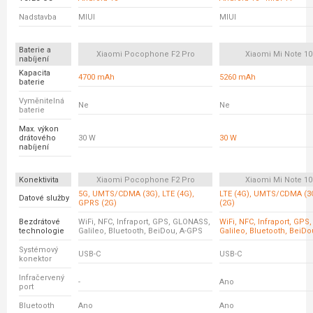
Nadstavba
MIUI
MIUI
Baterie a
Xiaomi Pocophone F2 Pro
Xiaomi Mi Note 10 
nabíjení
Kapacita
4700 mAh
5260 mAh
baterie
Vyměnitelná
Ne
Ne
baterie
Max. výkon
drátového
30 W
30 W
nabíjení
Konektivita
Xiaomi Pocophone F2 Pro
Xiaomi Mi Note 10 
5G, UMTS/CDMA (3G), LTE (4G),
LTE (4G), UMTS/CDMA (3
Datové služby
GPRS (2G)
(2G)
Bezdrátové
WiFi, NFC, Infraport, GPS, GLONASS,
WiFi, NFC, Infraport, GP
technologie
Galileo, Bluetooth, BeiDou, A-GPS
Galileo, Bluetooth, BeiD
Systémový
USB-C
USB-C
konektor
Infračervený
-
Ano
port
Bluetooth
Ano
Ano