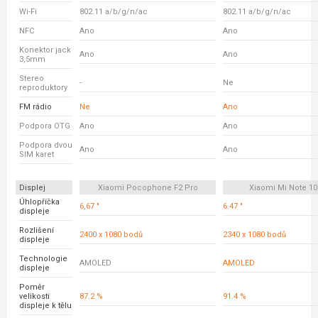
Wi-Fi
802.11 a/b/g/n/ac
802.11 a/b/g/n/ac
NFC
Ano
Ano
Konektor jack
Ano
Ano
3,5mm
Stereo
-
Ne
reproduktory
FM rádio
Ne
Ano
Podpora OTG
Ano
Ano
Podpora dvou
Ano
Ano
SIM karet
Displej
Xiaomi Pocophone F2 Pro
Xiaomi Mi Note 10 
Úhlopříčka
6,67 "
6.47 "
displeje
Rozlišení
2400 x 1080 bodů
2340 x 1080 bodů
displeje
Technologie
AMOLED
AMOLED
displeje
Poměr
velikosti
87.2 %
91.4 %
displeje k tělu