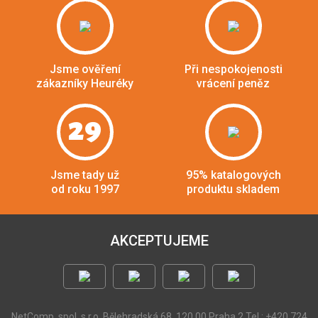
Jsme ověření
Při nespokojenosti
zákazníky Heuréky
vrácení peněz
29
Jsme tady už
95% katalogových
od roku 1997
produktu skladem
AKCEPTUJEME
NetComp, spol. s r.o.
Bělehradská 68, 120 00 Praha 2
Tel.: +420 724