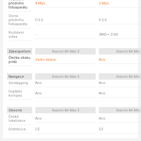
předního
8 Mpx
5 Mpx
fotoaparátu
Clona
předního
f/2.0
f/2.0
fotoaparátu
Rozlišení
-
3840 × 2160
videa
Zabezpečení
Xiaomi Mi Max 3
Xiaomi Mi Mix 
Čtečka otisku
Zadní strana
Ano
prstů
Navigace
Xiaomi Mi Max 3
Xiaomi Mi Mix 
Geotagging
Ano
Ano
Digitální
Ano
Ano
kompas
Obecné
Xiaomi Mi Max 3
Xiaomi Mi Mix 
Česká
Ano
Ano
lokalizace
Distribuce
CZ
CZ