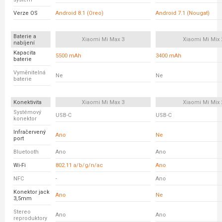
Verze OS
Android 8.1 (Oreo)
Android 7.1 (Nougat)
Baterie a
Xiaomi Mi Max 3
Xiaomi Mi Mix 
nabíjení
Kapacita
5500 mAh
3400 mAh
baterie
Vyměnitelná
Ne
Ne
baterie
Konektivita
Xiaomi Mi Max 3
Xiaomi Mi Mix 
Systémový
USB-C
USB-C
konektor
Infračervený
Ano
Ne
port
Bluetooth
Ano
Ano
Wi-Fi
802.11 a/b/g/n/ac
Ano
NFC
-
Ano
Konektor jack
Ano
Ne
3,5mm
Stereo
Ano
Ano
reproduktory