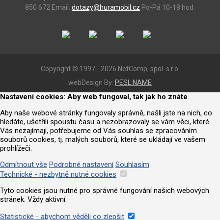
850 672
Email:
dotazy@huramobil.cz
Po-Pá 10-18 hod.
Copyright © 1997 - 2026 NetComp, spol. s r.o.
webDesign By:
PESL.NAME
Nastavení cookies: Aby web fungoval, tak jak ho znáte
Aby naše webové stránky fungovaly správně, našli jste na nich, co
hledáte, ušetřili spoustu času a nezobrazovaly se vám věci, které
Vás nezajímají, potřebujeme od Vás souhlas se zpracováním
souborů cookies, tj. malých souborů, které se ukládají ve vašem
prohlížeči.
Odmítnout vše
Podrobné nastavení
Souhlasím
Technické - nezbytně nutné cookies
Tyto cookies jsou nutné pro správné fungování našich webových
stránek. Vždy aktivní.
Statistické - abychom věděli co zlepšit