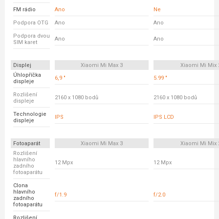
FM rádio
Ano
Ne
Podpora OTG
Ano
Ano
Podpora dvou
Ano
Ano
SIM karet
Displej
Xiaomi Mi Max 3
Xiaomi Mi Mix 
Úhlopříčka
6,9 "
5.99 "
displeje
Rozlišení
2160 x 1080 bodů
2160 x 1080 bodů
displeje
Technologie
IPS
IPS LCD
displeje
Fotoaparát
Xiaomi Mi Max 3
Xiaomi Mi Mix 
Rozlišení
hlavního
12 Mpx
12 Mpx
zadního
fotoaparátu
Clona
hlavního
f/1.9
f/2.0
zadního
fotoaparátu
Rozlišení