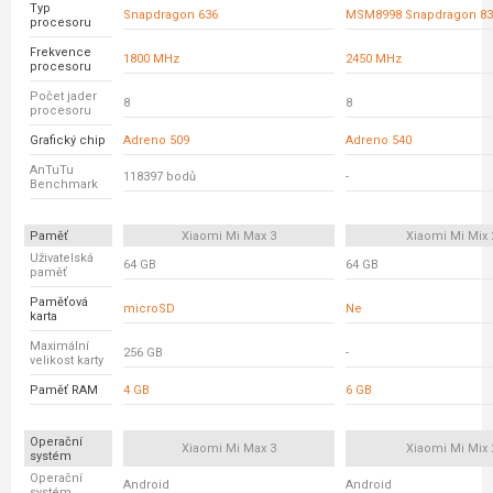
Typ
Snapdragon 636
MSM8998 Snapdragon 83
procesoru
Frekvence
1800 MHz
2450 MHz
procesoru
Počet jader
8
8
procesoru
Grafický chip
Adreno 509
Adreno 540
AnTuTu
118397 bodů
-
Benchmark
Paměť
Xiaomi Mi Max 3
Xiaomi Mi Mix 
Uživatelská
64 GB
64 GB
paměť
Paměťová
microSD
Ne
karta
Maximální
256 GB
-
velikost karty
Paměť RAM
4 GB
6 GB
Operační
Xiaomi Mi Max 3
Xiaomi Mi Mix 
systém
Operační
Android
Android
systém