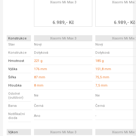
Xiaomi Mi Max 3
Xiaomi Mi Mix 
6.989,- Kč
6.989,- Kč
Konstrukce
Xiaomi Mi Max 3
Xiaomi Mi Mix 
Stav
Nový
Nový
Konstrukce
Dotyková
Dotyková
Hmotnost
221 g
185 g
Výška
176 mm
151,8 mm
Šířka
87 mm
75,5 mm
Hloubka
8 mm
7,5 mm
Odolné
Ne
Ne
(outdoor)
Barva
Černá
Černá
Notifikační
Ano
-
dioda
Výkon
Xiaomi Mi Max 3
Xiaomi Mi Mix 