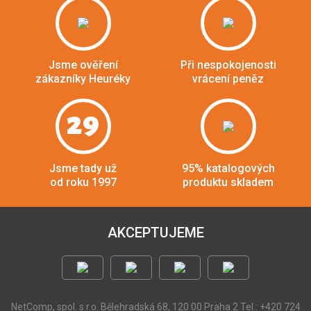
Jsme ověření
Při nespokojenosti
zákazníky Heuréky
vrácení peněz
29
Jsme tady už
95% katalogových
od roku 1997
produktu skladem
AKCEPTUJEME
NetComp, spol. s r.o.
Bělehradská 68, 120 00 Praha 2
Tel.: +420 724