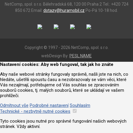
NetComp, spol. s r.o.
Bělehradská 68, 120 00 Praha 2
Tel.: +420 724
850 672
Email:
dotazy@huramobil.cz
Po-Pá 10-18 hod.
Copyright © 1997 - 2026 NetComp, spol. s r.o.
webDesign By:
PESL.NAME
Nastavení cookies: Aby web fungoval, tak jak ho znáte
Aby naše webové stránky fungovaly správně, našli jste na nich, co
hledáte, ušetřili spoustu času a nezobrazovaly se vám věci, které
Vás nezajímají, potřebujeme od Vás souhlas se zpracováním
souborů cookies, tj. malých souborů, které se ukládají ve vašem
prohlížeči.
Odmítnout vše
Podrobné nastavení
Souhlasím
Technické - nezbytně nutné cookies
Tyto cookies jsou nutné pro správné fungování našich webových
stránek. Vždy aktivní.