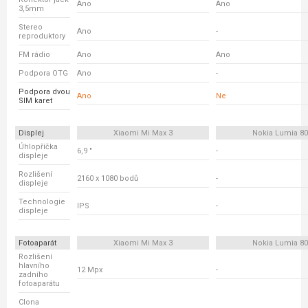
Ano
Ano
3,5mm
Stereo
Ano
-
reproduktory
FM rádio
Ano
Ano
Podpora OTG
Ano
-
Podpora dvou
Ano
Ne
SIM karet
Displej
Xiaomi Mi Max 3
Nokia Lumia 80
Úhlopříčka
6,9 "
-
displeje
Rozlišení
2160 x 1080 bodů
-
displeje
Technologie
IPS
-
displeje
Fotoaparát
Xiaomi Mi Max 3
Nokia Lumia 80
Rozlišení
hlavního
12 Mpx
-
zadního
fotoaparátu
Clona