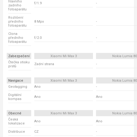
hlavního
f/1.9
-
zadního
fotoaparátu
Rozlišení
předního
8 Mpx
-
fotoaparátu
Clona
předního
f/2.0
-
fotoaparátu
Zabezpečení
Xiaomi Mi Max 3
Nokia Lumia 80
Čtečka otisku
Zadní strana
-
prstů
Navigace
Xiaomi Mi Max 3
Nokia Lumia 80
Geotagging
Ano
-
Digitální
Ano
Ano
kompas
Obecné
Xiaomi Mi Max 3
Nokia Lumia 80
Česká
Ano
Ano
lokalizace
Distribuce
CZ
-