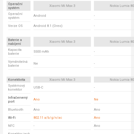
Operační
Xiaomi Mi Max 3
Nokia Lumia 80
systém
Operační
Android
-
systém
Verze OS
Android 8.1 (Oreo)
-
Baterie a
Xiaomi Mi Max 3
Nokia Lumia 80
nabíjení
Kapacita
5500 mAh
-
baterie
Vyměnitelná
Ne
-
baterie
Konektivita
Xiaomi Mi Max 3
Nokia Lumia 80
Systémový
USB-C
-
konektor
Infračervený
Ano
Ne
port
Bluetooth
Ano
Ano
Wi-Fi
802.11 a/b/g/n/ac
Ano
NFC
-
Ano
Konektor jack