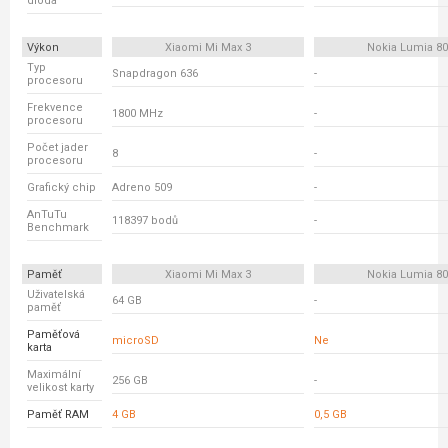
dioda
Výkon
Xiaomi Mi Max 3
Nokia Lumia 80
Typ
Snapdragon 636
-
procesoru
Frekvence
1800 MHz
-
procesoru
Počet jader
8
-
procesoru
Grafický chip
Adreno 509
-
AnTuTu
118397 bodů
-
Benchmark
Paměť
Xiaomi Mi Max 3
Nokia Lumia 80
Uživatelská
64 GB
-
paměť
Paměťová
microSD
Ne
karta
Maximální
256 GB
-
velikost karty
Paměť RAM
4 GB
0,5 GB