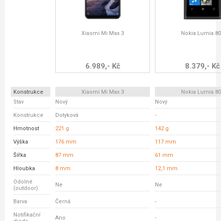
Xiaomi Mi Max 3
Nokia Lumia 80
6.989,- Kč
8.379,- Kč
Konstrukce
Xiaomi Mi Max 3
Nokia Lumia 80
Stav
Nový
Nový
Konstrukce
Dotyková
-
Hmotnost
221 g
142 g
Výška
176 mm
117 mm
Šířka
87 mm
61 mm
Hloubka
8 mm
12,1 mm
Odolné
Ne
Ne
(outdoor)
Barva
Černá
-
Notifikační
Ano
-