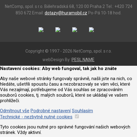
NetComp, spol. s r.o.
Bělehradská 68, 120 00 Praha 2
Tel.: +420 724
850 672
Email:
dotazy@huramobil.cz
Po-Pá 10-18 hod.
Copyright © 1997 - 2026 NetComp, spol. s r.o.
webDesign By:
PESL.NAME
Nastavení cookies: Aby web fungoval, tak jak ho znáte
Aby naše webové stránky fungovaly správně, našli jste na nich, co
hledáte, ušetřili spoustu času a nezobrazovaly se vám věci, které
Vás nezajímají, potřebujeme od Vás souhlas se zpracováním
souborů cookies, tj. malých souborů, které se ukládají ve vašem
prohlížeči.
Odmítnout vše
Podrobné nastavení
Souhlasím
Technické - nezbytně nutné cookies
Tyto cookies jsou nutné pro správné fungování našich webových
stránek. Vždy aktivní.