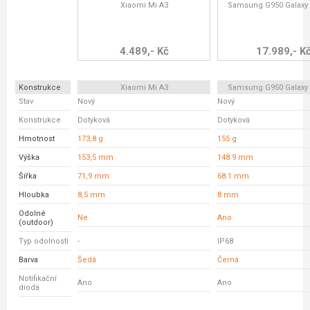
Xiaomi Mi A3
Samsung G950 Galaxy
4.489,- Kč
17.989,- K
Konstrukce
Xiaomi Mi A3
Samsung G950 Galaxy
Stav
Nový
Nový
Konstrukce
Dotyková
Dotyková
Hmotnost
173,8 g
155 g
Výška
153,5 mm
148.9 mm
Šířka
71,9 mm
68.1 mm
Hloubka
8,5 mm
8 mm
Odolné
Ne
Ano
(outdoor)
Typ odolnosti
-
IP68
Barva
Šedá
Černá
Notifikační
Ano
Ano
dioda