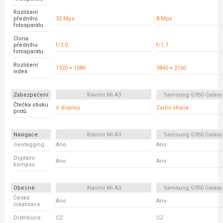
Rozlišení
předního
32 Mpx
8 Mpx
fotoaparátu
Clona
předního
f/2.0
f/1.7
fotoaparátu
Rozlišení
1920 × 1080
3840 × 2160
videa
Zabezpečení
Xiaomi Mi A3
Samsung G950 Galaxy
Čtečka otisku
V displeji
Zadní strana
prstů
Navigace
Xiaomi Mi A3
Samsung G950 Galaxy
Geotagging
Ano
Ano
Digitální
Ano
Ano
kompas
Obecné
Xiaomi Mi A3
Samsung G950 Galaxy
Česká
Ano
Ano
lokalizace
Distribuce
CZ
CZ