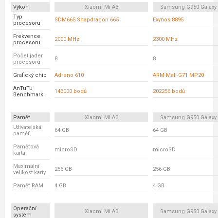
Výkon
Xiaomi Mi A3
Samsung G950 Galaxy
Typ
SDM665 Snapdragon 665
Exynos 8895
procesoru
Frekvence
2000 MHz
2300 MHz
procesoru
Počet jader
8
8
procesoru
Grafický chip
Adreno 610
ARM Mali-G71 MP20
AnTuTu
143000 bodů
202256 bodů
Benchmark
Paměť
Xiaomi Mi A3
Samsung G950 Galaxy
Uživatelská
64 GB
64 GB
paměť
Paměťová
microSD
microSD
karta
Maximální
256 GB
256 GB
velikost karty
Paměť RAM
4 GB
4 GB
Operační
Xiaomi Mi A3
Samsung G950 Galaxy
systém