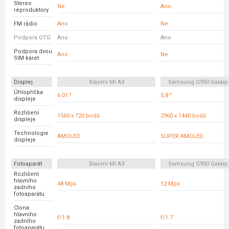
Stereo
Ne
Ano
reproduktory
FM rádio
Ano
Ne
Podpora OTG
Ano
Ano
Podpora dvou
Ano
Ne
SIM karet
Displej
Xiaomi Mi A3
Samsung G950 Galaxy
Úhlopříčka
6.01 "
5,8 "
displeje
Rozlišení
1560 x 720 bodů
2960 x 1440 bodů
displeje
Technologie
AMOLED
SUPER AMOLED
displeje
Fotoaparát
Xiaomi Mi A3
Samsung G950 Galaxy
Rozlišení
hlavního
48 Mpx
12 Mpx
zadního
fotoaparátu
Clona
hlavního
f/1.8
f/1.7
zadního
fotoaparátu