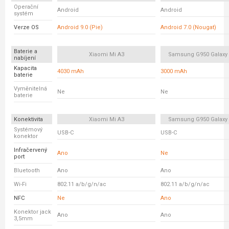
Operační
Android
Android
systém
Verze OS
Android 9.0 (Pie)
Android 7.0 (Nougat)
Baterie a
Xiaomi Mi A3
Samsung G950 Galaxy
nabíjení
Kapacita
4030 mAh
3000 mAh
baterie
Vyměnitelná
Ne
Ne
baterie
Konektivita
Xiaomi Mi A3
Samsung G950 Galaxy
Systémový
USB-C
USB-C
konektor
Infračervený
Ano
Ne
port
Bluetooth
Ano
Ano
Wi-Fi
802.11 a/b/g/n/ac
802.11 a/b/g/n/ac
NFC
Ne
Ano
Konektor jack
Ano
Ano
3,5mm