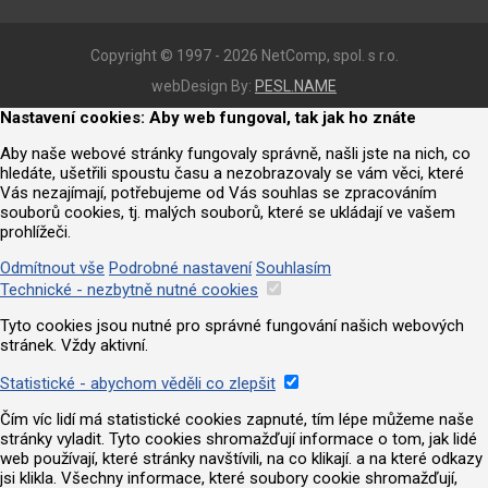
Copyright © 1997 - 2026 NetComp, spol. s r.o.
webDesign By:
PESL.NAME
Nastavení cookies: Aby web fungoval, tak jak ho znáte
Aby naše webové stránky fungovaly správně, našli jste na nich, co
hledáte, ušetřili spoustu času a nezobrazovaly se vám věci, které
Vás nezajímají, potřebujeme od Vás souhlas se zpracováním
souborů cookies, tj. malých souborů, které se ukládají ve vašem
prohlížeči.
Odmítnout vše
Podrobné nastavení
Souhlasím
Technické - nezbytně nutné cookies
Tyto cookies jsou nutné pro správné fungování našich webových
stránek. Vždy aktivní.
Statistické - abychom věděli co zlepšit
Čím víc lidí má statistické cookies zapnuté, tím lépe můžeme naše
stránky vyladit. Tyto cookies shromažďují informace o tom, jak lidé
web používají, které stránky navštívili, na co klikají. a na které odkazy
jsi klikla. Všechny informace, které soubory cookie shromažďují,