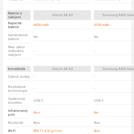
Baterie a
Xiaomi Mi A3
Samsung A405 Gala
nabíjení
Kapacita
4030 mAh
3100 mAh
baterie
Vyměnitelná
Ne
Ne
baterie
Max. výkon
drátového
-
-
nabíjení
Konektivita
Xiaomi Mi A3
Samsung A405 Gala
Datové služby
-
-
Bezdrátové
-
-
technologie
Systémový
USB-C
USB-C
konektor
Infračervený
Ano
Ne
port
Bluetooth
Ano
Ano
Wi-Fi
802.11 a/b/g/n/ac
Ano