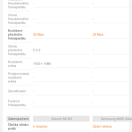
hloubkového
-
-
fotoaparátu
Clona
hloubkového
-
-
fotoaparátu
Rozlišení
předního
32 Mpx
25 Mpx
fotoaparátu
Clona
předního
f/2.0
-
fotoaparátu
Rozlišení
1920 × 1080
-
videa
Podporovaná
rozlišení
-
-
videa
Zaostřování
-
-
Funkce
-
-
fotoaparátu
Zabezpečení
Xiaomi Mi A3
Samsung A405 Gala
Čtečka otisku
V displeji
Zadní strana
prstů