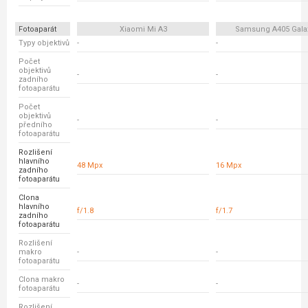
Fotoaparát
Xiaomi Mi A3
Samsung A405 Gala
Typy objektivů
-
-
Počet
objektivů
-
-
zadního
fotoaparátu
Počet
objektivů
-
-
předního
fotoaparátu
Rozlišení
hlavního
48 Mpx
16 Mpx
zadního
fotoaparátu
Clona
hlavního
f/1.8
f/1.7
zadního
fotoaparátu
Rozlišení
makro
-
-
fotoaparátu
Clona makro
-
-
fotoaparátu
Rozlišení