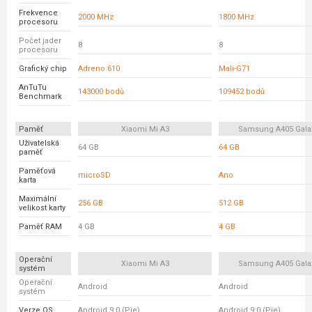
Frekvence
2000 MHz
1800 MHz
procesoru
Počet jader
8
8
procesoru
Grafický chip
Adreno 610
Mali-G71
AnTuTu
143000 bodů
109452 bodů
Benchmark
Paměť
Xiaomi Mi A3
Samsung A405 Gala
Uživatelská
64 GB
64 GB
paměť
Paměťová
microSD
Ano
karta
Maximální
256 GB
512 GB
velikost karty
Paměť RAM
4 GB
4 GB
Operační
Xiaomi Mi A3
Samsung A405 Gala
systém
Operační
Android
Android
systém
Verze OS
Android 9.0 (Pie)
Android 9.0 (Pie)