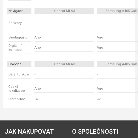
Navigace
Xiaomi Mi A3
Samsung A405 Gala
Senzory
-
-
Geotagging
Ano
Ano
Digitální
Ano
Ano
kompas
Obecné
Xiaomi Mi A3
Samsung A405 Gala
Další funkce
-
-
Česká
Ano
Ano
lokalizace
Distribuce
CZ
CZ
JAK NAKUPOVAT
O SPOLEČNOSTI