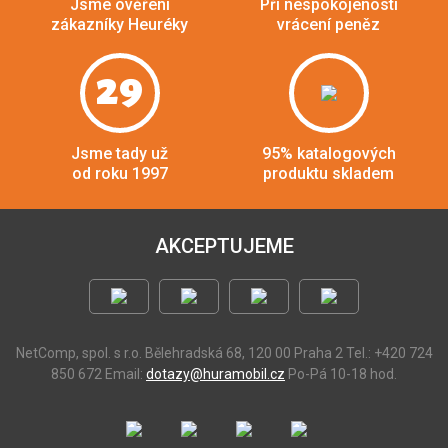
Jsme ověření
Při nespokojenosti
zákazníky Heuréky
vrácení peněz
29
Jsme tady už
95% katalogových
od roku 1997
produktu skladem
AKCEPTUJEME
NetComp, spol. s r.o.
Bělehradská 68, 120 00 Praha 2
Tel.: +420 724
850 672
Email:
dotazy@huramobil.cz
Po-Pá 10-18 hod.