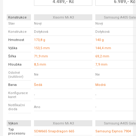
4.489,- Kč
6.989,- Kč
Konstrukce
Xiaomi Mi A3
Samsung A405 Gala
Stav
Nový
Nový
Konstrukce
Dotyková
Dotyková
Hmotnost
173,8 g
140 g
Výška
153,5 mm
144,4 mm
Šířka
71,9 mm
69,2 mm
Hloubka
8,5 mm
7,9 mm
Odolné
Ne
Ne
(outdoor)
Barva
Šedá
Modrá
Konfigurace
-
-
karet
Notifikační
Ano
-
dioda
Výkon
Xiaomi Mi A3
Samsung A405 Gala
Typ
SDM665 Snapdragon 665
Samsung Exynos 7904
procesoru