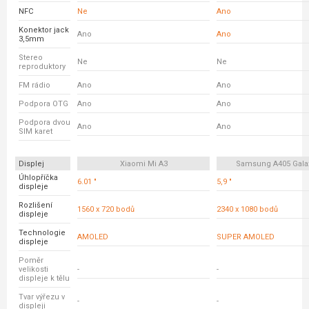
NFC
Ne
Ano
Konektor jack
Ano
Ano
3,5mm
Stereo
Ne
Ne
reproduktory
FM rádio
Ano
Ano
Podpora OTG
Ano
Ano
Podpora dvou
Ano
Ano
SIM karet
Displej
Xiaomi Mi A3
Samsung A405 Gala
Úhlopříčka
6.01 "
5,9 "
displeje
Rozlišení
1560 x 720 bodů
2340 x 1080 bodů
displeje
Technologie
AMOLED
SUPER AMOLED
displeje
Poměr
velikosti
-
-
displeje k tělu
Tvar výřezu v
-
-
displeji