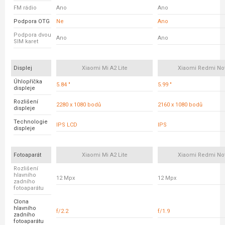
FM rádio
Ano
Ano
Podpora OTG
Ne
Ano
Podpora dvou
Ano
Ano
SIM karet
Displej
Xiaomi Mi A2 Lite
Xiaomi Redmi No
Úhlopříčka
5.84 "
5.99 "
displeje
Rozlišení
2280 x 1080 bodů
2160 x 1080 bodů
displeje
Technologie
IPS LCD
IPS
displeje
Fotoaparát
Xiaomi Mi A2 Lite
Xiaomi Redmi No
Rozlišení
hlavního
12 Mpx
12 Mpx
zadního
fotoaparátu
Clona
hlavního
f/2.2
f/1.9
zadního
fotoaparátu