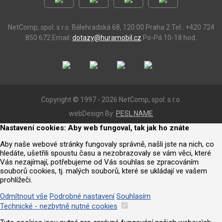
NetComp, spol. s r.o.
Bělehradská 68, 120 00 Praha 2
Tel.: +420 724
850 672
Email:
dotazy@huramobil.cz
Po-Pá 10-18 hod.
Copyright © 1997 - 2026 NetComp, spol. s r.o.
webDesign By:
PESL.NAME
Nastavení cookies: Aby web fungoval, tak jak ho znáte
Aby naše webové stránky fungovaly správně, našli jste na nich, co
hledáte, ušetřili spoustu času a nezobrazovaly se vám věci, které
Vás nezajímají, potřebujeme od Vás souhlas se zpracováním
souborů cookies, tj. malých souborů, které se ukládají ve vašem
prohlížeči.
Odmítnout vše
Podrobné nastavení
Souhlasím
Technické - nezbytně nutné cookies