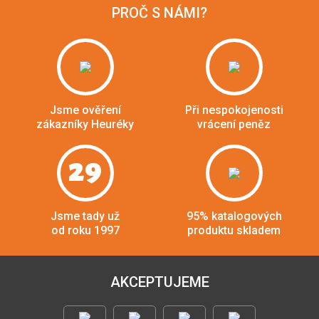
PROČ S NÁMI?
Jsme ověření
Při nespokojenosti
zákazníky Heuréky
vrácení peněz
29
Jsme tady už
95% katalogových
od roku 1997
produktu skladem
AKCEPTUJEME