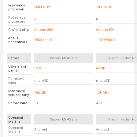
Frekvence
2000 MHz
1800 MHz
procesoru
Počet jader
8
8
procesoru
Grafický chip
Adreno 506
Adreno 509
AnTuTu
76500 bodů
116663 bodů
Benchmark
Paměť
Xiaomi Mi A2 Lite
Xiaomi Redmi No
Uživatelská
32 GB
64 GB
paměť
Paměťová
microSD
microSD
karta
Maximální
256 GB
128 GB
velikost karty
Paměť RAM
3 GB
4 GB
Operační
Xiaomi Mi A2 Lite
Xiaomi Redmi No
systém
Operační
Android
Android
systém