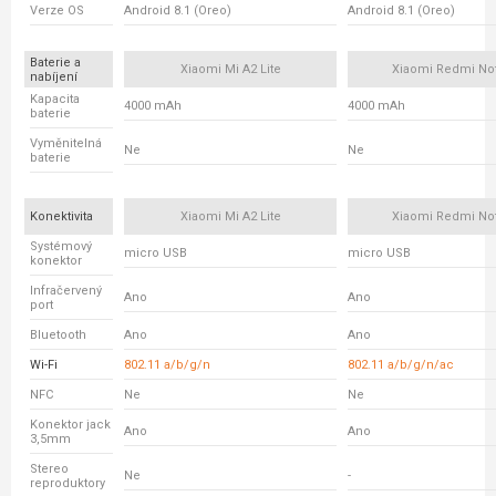
Verze OS
Android 8.1 (Oreo)
Android 8.1 (Oreo)
Baterie a
Xiaomi Mi A2 Lite
Xiaomi Redmi No
nabíjení
Kapacita
4000 mAh
4000 mAh
baterie
Vyměnitelná
Ne
Ne
baterie
Konektivita
Xiaomi Mi A2 Lite
Xiaomi Redmi No
Systémový
micro USB
micro USB
konektor
Infračervený
Ano
Ano
port
Bluetooth
Ano
Ano
Wi-Fi
802.11 a/b/g/n
802.11 a/b/g/n/ac
NFC
Ne
Ne
Konektor jack
Ano
Ano
3,5mm
Stereo
Ne
-
reproduktory