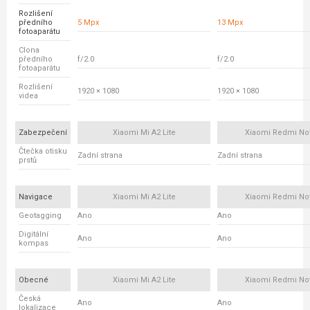
Rozlišení
předního
5 Mpx
13 Mpx
fotoaparátu
Clona
předního
f/2.0
f/2.0
fotoaparátu
Rozlišení
1920 × 1080
1920 × 1080
videa
Zabezpečení
Xiaomi Mi A2 Lite
Xiaomi Redmi No
Čtečka otisku
Zadní strana
Zadní strana
prstů
Navigace
Xiaomi Mi A2 Lite
Xiaomi Redmi No
Geotagging
Ano
Ano
Digitální
Ano
Ano
kompas
Obecné
Xiaomi Mi A2 Lite
Xiaomi Redmi No
Česká
Ano
Ano
lokalizace