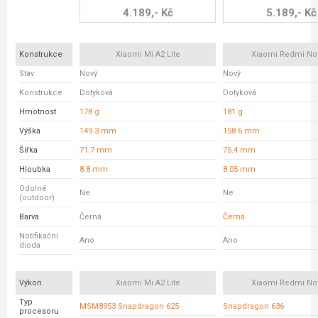
4.189,- Kč
5.189,- Kč
Konstrukce
Xiaomi Mi A2 Lite
Xiaomi Redmi No
Stav
Nový
Nový
Konstrukce
Dotyková
Dotyková
Hmotnost
178 g
181 g
Výška
149.3 mm
158.6 mm
Šířka
71.7 mm
75.4 mm
Hloubka
8.8 mm
8.05 mm
Odolné
Ne
Ne
(outdoor)
Barva
Černá
Černá
Notifikační
Ano
Ano
dioda
Výkon
Xiaomi Mi A2 Lite
Xiaomi Redmi No
Typ
MSM8953 Snapdragon 625
Snapdragon 636
procesoru