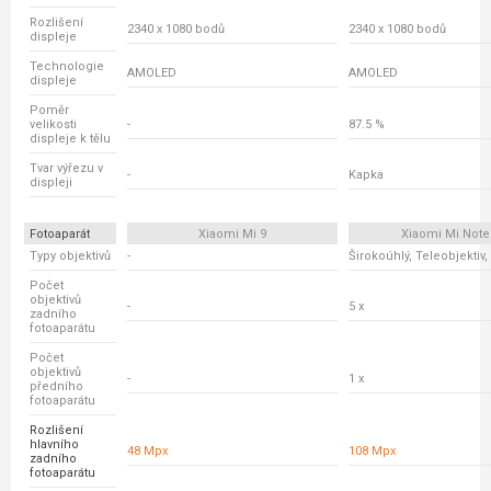
Rozlišení
2340 x 1080 bodů
2340 x 1080 bodů
displeje
Technologie
AMOLED
AMOLED
displeje
Poměr
velikosti
-
87.5 %
displeje k tělu
Tvar výřezu v
-
Kapka
displeji
Fotoaparát
Xiaomi Mi 9
Xiaomi Mi Note
Typy objektivů
-
Širokoúhlý, Teleobjektiv
Počet
objektivů
-
5 x
zadního
fotoaparátu
Počet
objektivů
-
1 x
předního
fotoaparátu
Rozlišení
hlavního
48 Mpx
108 Mpx
zadního
fotoaparátu