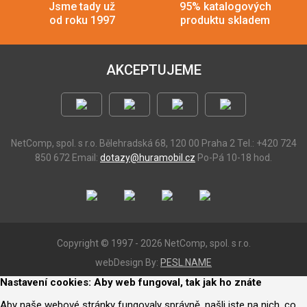
Jsme tady už
95% katalogových
od roku 1997
produktu skladem
AKCEPTUJEME
NetComp, spol. s r.o.
Bělehradská 68, 120 00 Praha 2
Tel.: +420 724
850 672
Email:
dotazy@huramobil.cz
Po-Pá 10-18 hod.
Copyright © 1997 - 2026 NetComp, spol. s r.o.
webDesign By:
PESL.NAME
Nastavení cookies: Aby web fungoval, tak jak ho znáte
Aby naše webové stránky fungovaly správně, našli jste na nich, co