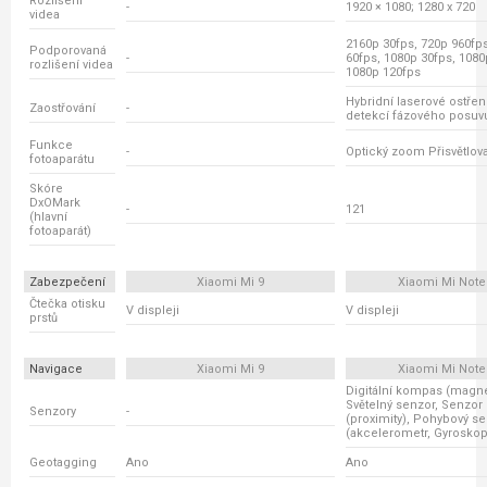
Rozlišení
-
1920 × 1080; 1280 x 720
videa
2160p 30fps, 720p 960fp
Podporovaná
-
60fps, 1080p 30fps, 1080
rozlišení videa
1080p 120fps
Hybridní laserové ostřen
Zaostřování
-
detekcí fázového posuv
Funkce
-
Optický zoom Přisvětlov
fotoaparátu
Skóre
DxOMark
-
121
(hlavní
fotoaparát)
Zabezpečení
Xiaomi Mi 9
Xiaomi Mi Note
Čtečka otisku
V displeji
V displeji
prstů
Navigace
Xiaomi Mi 9
Xiaomi Mi Note
Digitální kompas (magne
Světelný senzor, Senzor 
Senzory
-
(proximity), Pohybový s
(akcelerometr, Gyroskop
Geotagging
Ano
Ano