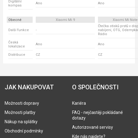
Digitální
Ano
Ano
kompas
Obecné
Xiaomi Mi 9
Xiaomi Mi Note
Čtečka otisků prstů v disp
Další funkce
-
nabíjení, OTG, Odemykání
Rádio
Česká
Ano
Ano
lokalizace
Distribuce
CZ
CZ
JAK NAKUPOVAT
O SPOLEČNOSTI
Možnosti dopravy
Kariéra
Možnosti platby
FAQ - nejčastěji pokládané
dotazy
Nákup na splátky
Autorizované servisy
Obchodní podmínky
Kde nás najdete?