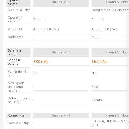
Operační
Xiaomi Mi 9
Xiaomi Mi Note
systém
Mobilní služby
-
Google Mobile Services
Operační
Android
Android
systém
Verze OS
Android 9.0 (Pie)
Android 9.0 (Pie)
Nadstavba
-
MIUI
Baterie a
Xiaomi Mi 9
Xiaomi Mi Note
nabíjení
Kapacita
3300 mAh
5260 mAh
baterie
Vyměnitelná
Ne
Ne
baterie
Max. výkon
drátového
-
30 W
nabíjení
Doba nabíjení
-
25 min.
na 50 %
Konektivita
Xiaomi Mi 9
Xiaomi Mi Note
LTE (4G), UMTS/CDMA (
Datové služby
-
(2G)