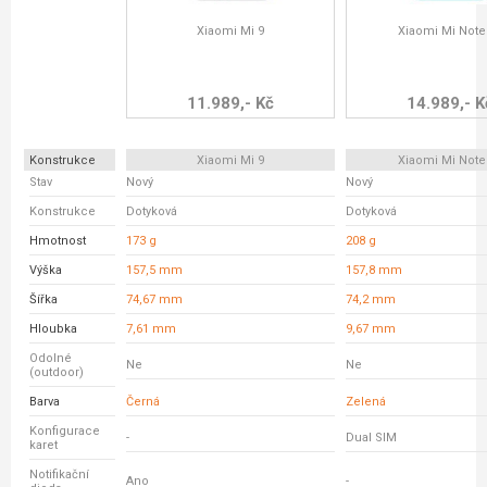
Xiaomi Mi 9
Xiaomi Mi Note
11.989,- Kč
14.989,- K
Konstrukce
Xiaomi Mi 9
Xiaomi Mi Note
Stav
Nový
Nový
Konstrukce
Dotyková
Dotyková
Hmotnost
173 g
208 g
Výška
157,5 mm
157,8 mm
Šířka
74,67 mm
74,2 mm
Hloubka
7,61 mm
9,67 mm
Odolné
Ne
Ne
(outdoor)
Barva
Černá
Zelená
Konfigurace
-
Dual SIM
karet
Notifikační
Ano
-