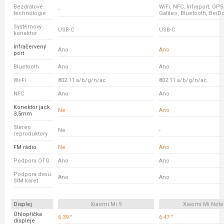
Bezdrátové
WiFi, NFC, Infraport, GP
-
technologie
Galileo, Bluetooth, BeiD
Systémový
USB-C
USB-C
konektor
Infračervený
Ano
Ano
port
Bluetooth
Ano
Ano
Wi-Fi
802.11 a/b/g/n/ac
802.11 a/b/g/n/ac
NFC
Ano
Ano
Konektor jack
Ne
Ano
3,5mm
Stereo
Ne
-
reproduktory
FM rádio
Ne
Ano
Podpora OTG
Ano
Ano
Podpora dvou
Ano
Ano
SIM karet
Displej
Xiaomi Mi 9
Xiaomi Mi Note
Úhlopříčka
6.39 "
6.47 "
displeje