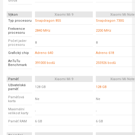
dioda
Výkon
Xiaomi Mi 9
Xiaomi Mi Note
Typ procesoru
Snapdragon 855
Snapdragon 730G
Frekvence
2840 MHz
2200 MHz
procesoru
Počet jader
8
8
procesoru
Grafický chip
Adreno 640
Adreno 618
AnTuTu
391000 bodů
255926 bodů
Benchmark
Paměť
Xiaomi Mi 9
Xiaomi Mi Note
Uživatelská
128 GB
128 GB
paměť
Paměťová
Ne
Ne
karta
Maximální
-
-
velikost karty
Paměť RAM
6 GB
6 GB