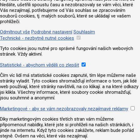
hledáte, ušetřili spoustu času a nezobrazovaly se vám věci, které
Vás nezajímají, potřebujeme od Vás souhlas se zpracováním
souborů cookies, tj. malých souborů, které se ukládají ve vašem
prohlížeči.
Odmítnout vše
Podrobné nastavení
Souhlasím
Technické - nezbytně nutné cookies
Tyto cookies jsou nutné pro správné fungování našich webových
stránek. Vždy aktivní.
Statistické - abychom věděli co zlepšit
Čím víc lidí má statistické cookies zapnuté, tím lépe můžeme naše
stránky vyladit. Tyto cookies shromažďují informace o tom, jak lidé
web používají, které stránky navštívili, na co klikají. a na které odkazy
jsi klikla. Všechny informace, které soubory cookie shromažďují,
jsou souhrnné a anonymní.
Marketingové - aby se vám nezobrazovaly nezajímavé reklamy
Díky marketingovým cookies třetích stran vám můžeme
připomenout nabídky, které jste si prohlíželi na našich stránkách, i
jinde na internetu. Když tyto cookies zakážete, reklam bude pořád
stejně. Ovšem na věci, které vás nezajímají.