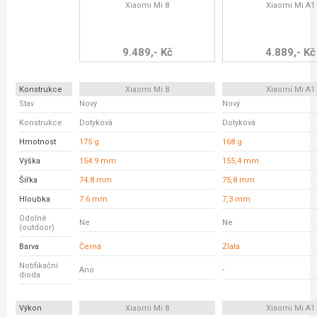
Xiaomi Mi 8
Xiaomi Mi A1
9.489,- Kč
4.889,- Kč
Konstrukce
Xiaomi Mi 8
Xiaomi Mi A1
Stav
Nový
Nový
Konstrukce
Dotyková
Dotyková
Hmotnost
175 g
168 g
Výška
154.9 mm
155,4 mm
Šířka
74.8 mm
75,8 mm
Hloubka
7.6 mm
7,3 mm
Odolné
Ne
Ne
(outdoor)
Barva
Černá
Zlatá
Notifikační
Ano
-
dioda
Výkon
Xiaomi Mi 8
Xiaomi Mi A1