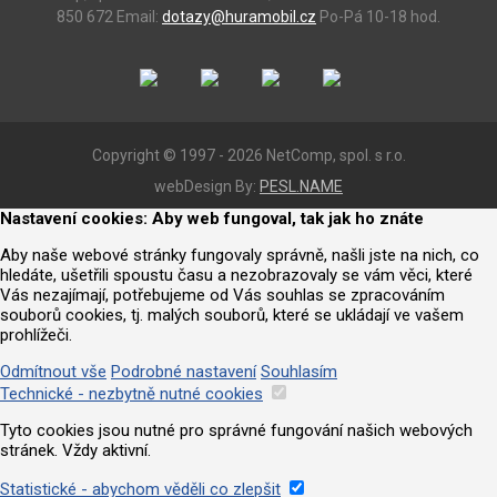
850 672
Email:
dotazy@huramobil.cz
Po-Pá 10-18 hod.
Copyright © 1997 - 2026 NetComp, spol. s r.o.
webDesign By:
PESL.NAME
Nastavení cookies: Aby web fungoval, tak jak ho znáte
Aby naše webové stránky fungovaly správně, našli jste na nich, co
hledáte, ušetřili spoustu času a nezobrazovaly se vám věci, které
Vás nezajímají, potřebujeme od Vás souhlas se zpracováním
souborů cookies, tj. malých souborů, které se ukládají ve vašem
prohlížeči.
Odmítnout vše
Podrobné nastavení
Souhlasím
Technické - nezbytně nutné cookies
Tyto cookies jsou nutné pro správné fungování našich webových
stránek. Vždy aktivní.
Statistické - abychom věděli co zlepšit