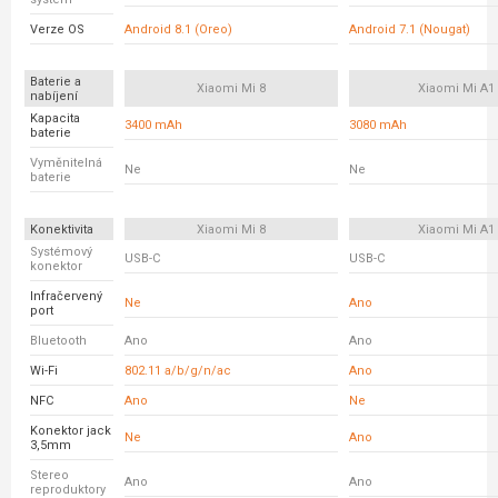
Verze OS
Android 8.1 (Oreo)
Android 7.1 (Nougat)
Baterie a
Xiaomi Mi 8
Xiaomi Mi A1
nabíjení
Kapacita
3400 mAh
3080 mAh
baterie
Vyměnitelná
Ne
Ne
baterie
Konektivita
Xiaomi Mi 8
Xiaomi Mi A1
Systémový
USB-C
USB-C
konektor
Infračervený
Ne
Ano
port
Bluetooth
Ano
Ano
Wi-Fi
802.11 a/b/g/n/ac
Ano
NFC
Ano
Ne
Konektor jack
Ne
Ano
3,5mm
Stereo
Ano
Ano
reproduktory