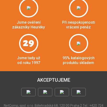
Jsme ověření
Při nespokojenosti
zákazníky Heuréky
vrácení peněz
29
Jsme tady už
95% katalogových
od roku 1997
produktu skladem
AKCEPTUJEME
NetComp, spol. s r.o.
Bělehradská 68, 120 00 Praha 2
Tel.: +420 724