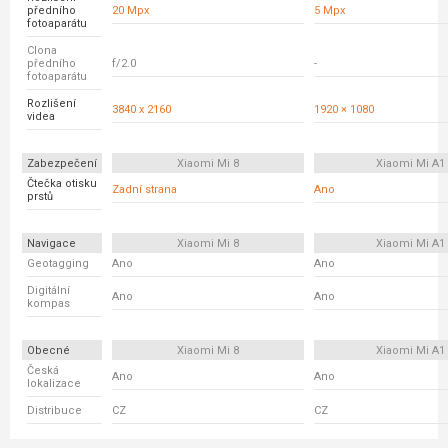
předního
20 Mpx
5 Mpx
fotoaparátu
Clona
předního
f/2.0
-
fotoaparátu
Rozlišení
3840 x 2160
1920 × 1080
videa
Zabezpečení
Xiaomi Mi 8
Xiaomi Mi A1
Čtečka otisku
Zadní strana
Ano
prstů
Navigace
Xiaomi Mi 8
Xiaomi Mi A1
Geotagging
Ano
Ano
Digitální
Ano
Ano
kompas
Obecné
Xiaomi Mi 8
Xiaomi Mi A1
Česká
Ano
Ano
lokalizace
Distribuce
CZ
CZ