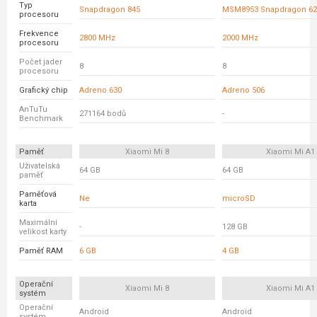
Typ
Snapdragon 845
MSM8953 Snapdragon 62
procesoru
Frekvence
2800 MHz
2000 MHz
procesoru
Počet jader
8
8
procesoru
Grafický chip
Adreno 630
Adreno 506
AnTuTu
271164 bodů
-
Benchmark
Paměť
Xiaomi Mi 8
Xiaomi Mi A1
Uživatelská
64 GB
64 GB
paměť
Paměťová
Ne
microSD
karta
Maximální
-
128 GB
velikost karty
Paměť RAM
6 GB
4 GB
Operační
Xiaomi Mi 8
Xiaomi Mi A1
systém
Operační
Android
Android
systém