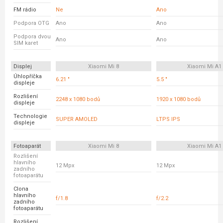
FM rádio
Ne
Ano
Podpora OTG
Ano
Ano
Podpora dvou
Ano
Ano
SIM karet
Displej
Xiaomi Mi 8
Xiaomi Mi A1
Úhlopříčka
6.21 "
5.5 "
displeje
Rozlišení
2248 x 1080 bodů
1920 x 1080 bodů
displeje
Technologie
SUPER AMOLED
LTPS IPS
displeje
Fotoaparát
Xiaomi Mi 8
Xiaomi Mi A1
Rozlišení
hlavního
12 Mpx
12 Mpx
zadního
fotoaparátu
Clona
hlavního
f/1.8
f/2.2
zadního
fotoaparátu
Rozlišení