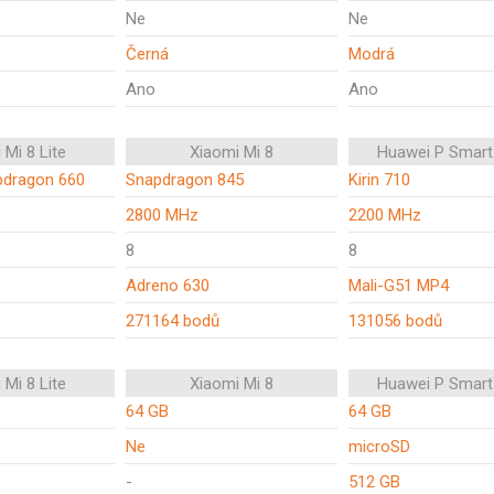
Ne
Ne
Černá
Modrá
Ano
Ano
 Mi 8 Lite
Xiaomi Mi 8
Huawei P Smart
dragon 660
Snapdragon 845
Kirin 710
2800 MHz
2200 MHz
8
8
Adreno 630
Mali-G51 MP4
271164 bodů
131056 bodů
 Mi 8 Lite
Xiaomi Mi 8
Huawei P Smart
64 GB
64 GB
Ne
microSD
-
512 GB