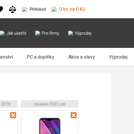
0 ks za 0 Kč
Přihlásit
Jak ušetřit
Pro firmy
Výprodej
šenství
PC a doplňky
Akce a slevy
Výprodej
 2019
Huawei P20 Lite