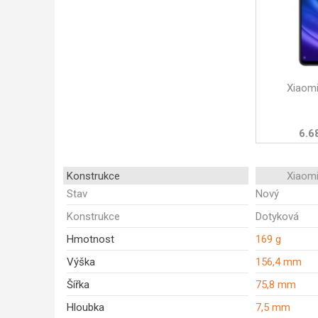
Xiaomi
6.6
Konstrukce
Xiaomi
Stav
Nový
Konstrukce
Dotyková
Hmotnost
169 g
Výška
156,4 mm
Šířka
75,8 mm
Hloubka
7,5 mm