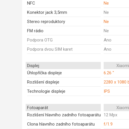
NFC
Ne
Konektor jack 3,5mm
Ne
Stereo reproduktory
Ne
FM rádio
Ne
Podpora OTG
Ano
Podpora dvou SIM karet
Ano
Displej
Xiaomi
Úhlopříčka displeje
6.26 "
Rozlišení displeje
2280 x 1080 
Technologie displeje
IPS
Fotoaparát
Xiaomi
Rozlišení hlavního zadního fotoaparátu
12 Mpx
Clona hlavního zadního fotoaparátu
f/1.9