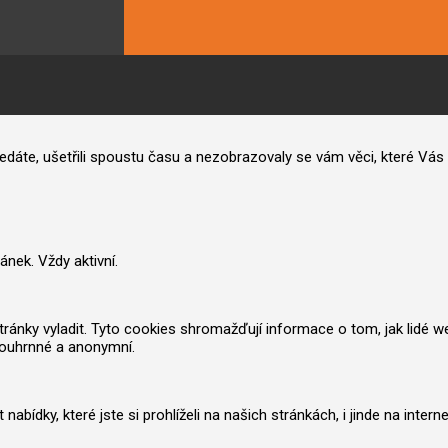
hledáte, ušetřili spoustu času a nezobrazovaly se vám věci, které V
nek. Vždy aktivní.
nky vyladit. Tyto cookies shromažďují informace o tom, jak lidé web po
souhrnné a anonymní.
ídky, které jste si prohlíželi na našich stránkách, i jinde na inter