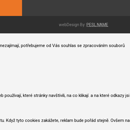
webDesign By:
PESL.NAME
ás nezajímají, potřebujeme od Vás souhlas se zpracováním souborů
užívají, které stránky navštívili, na co klikají. a na které odkazy jsi
netu. Když tyto cookies zakážete, reklam bude pořád stejně. Ovšem na