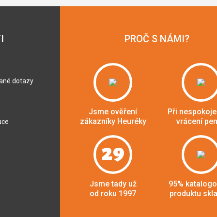
I
PROČ S NÁMI?
dané dotazy
Jsme ověření
Při nespokoje
zákazníky Heuréky
vrácení pe
uce
29
Jsme tady už
95% katalog
od roku 1997
produktu skl