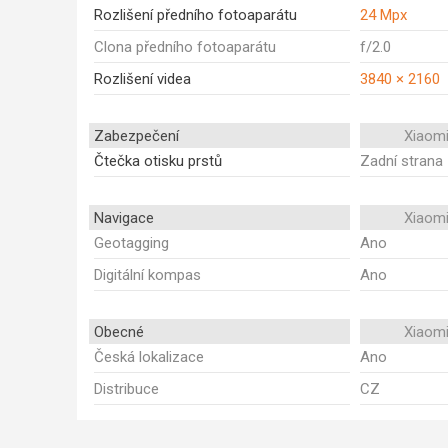
Rozlišení předního fotoaparátu
24 Mpx
Clona předního fotoaparátu
f/2.0
Rozlišení videa
3840 × 2160
Zabezpečení
Xiaomi
Čtečka otisku prstů
Zadní strana
Navigace
Xiaomi
Geotagging
Ano
Digitální kompas
Ano
Obecné
Xiaomi
Česká lokalizace
Ano
Distribuce
CZ