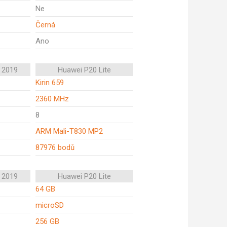
Ne
Černá
Ano
 2019
Huawei P20 Lite
Kirin 659
2360 MHz
8
ARM Mali-T830 MP2
87976 bodů
 2019
Huawei P20 Lite
64 GB
microSD
256 GB