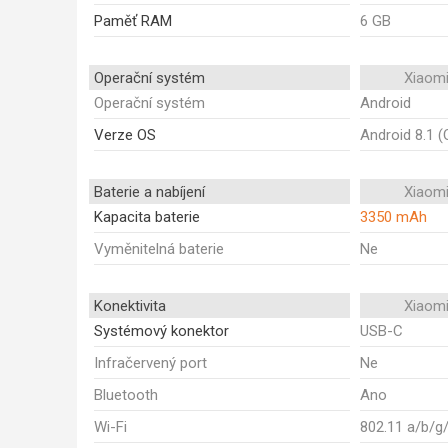
Paměť RAM
6 GB
Operační systém
Xiaomi
Operační systém
Android
Verze OS
Android 8.1 (
Baterie a nabíjení
Xiaomi
Kapacita baterie
3350 mAh
Vyměnitelná baterie
Ne
Konektivita
Xiaomi
Systémový konektor
USB-C
Infračervený port
Ne
Bluetooth
Ano
Wi-Fi
802.11 a/b/g