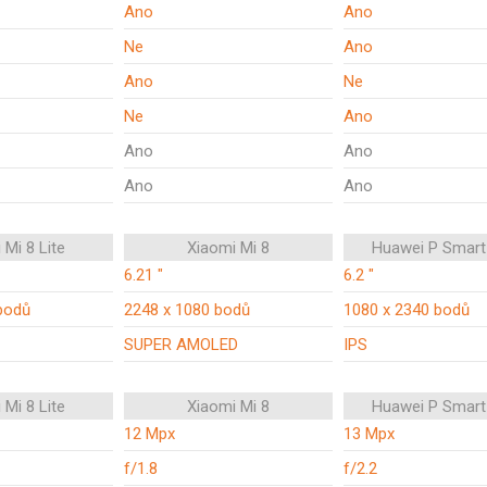
Ano
Ano
Ne
Ano
Ano
Ne
Ne
Ano
Ano
Ano
Ano
Ano
 Mi 8 Lite
Xiaomi Mi 8
Huawei P Smart
6.21 "
6.2 "
bodů
2248 x 1080 bodů
1080 x 2340 bodů
SUPER AMOLED
IPS
 Mi 8 Lite
Xiaomi Mi 8
Huawei P Smart
12 Mpx
13 Mpx
f/1.8
f/2.2