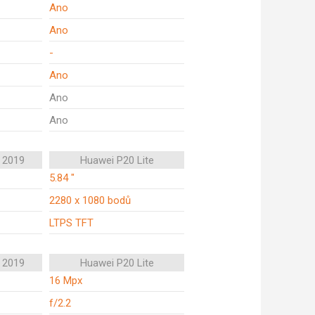
Ano
Ano
-
Ano
Ano
Ano
 2019
Huawei P20 Lite
5.84 "
2280 x 1080 bodů
LTPS TFT
 2019
Huawei P20 Lite
16 Mpx
f/2.2