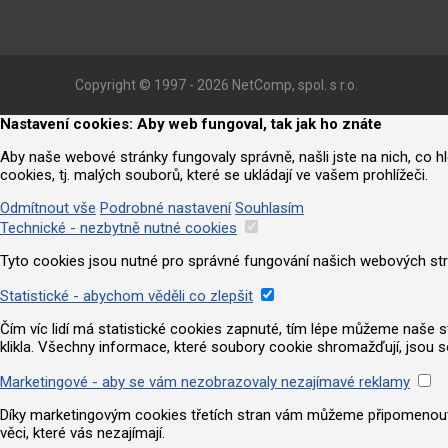
Copyright © 1997 - 2026 NetComp, spol. s r.o.
Nastavení cookies: Aby web fungoval, tak jak ho znáte
Aby naše webové stránky fungovaly správně, našli jste na nich, co 
cookies, tj. malých souborů, které se ukládají ve vašem prohlížeči.
Odmítnout vše
Podrobné nastavení
Souhlasím
Technické - nezbytně nutné cookies
Tyto cookies jsou nutné pro správné fungování našich webových strá
Statistické - abychom věděli co zlepšit
Čím víc lidí má statistické cookies zapnuté, tím lépe můžeme naše strá
klikla. Všechny informace, které soubory cookie shromažďují, jsou 
Marketingové - aby se vám nezobrazovaly nezajímavé reklamy
Díky marketingovým cookies třetích stran vám můžeme připomenout nab
věci, které vás nezajímají.