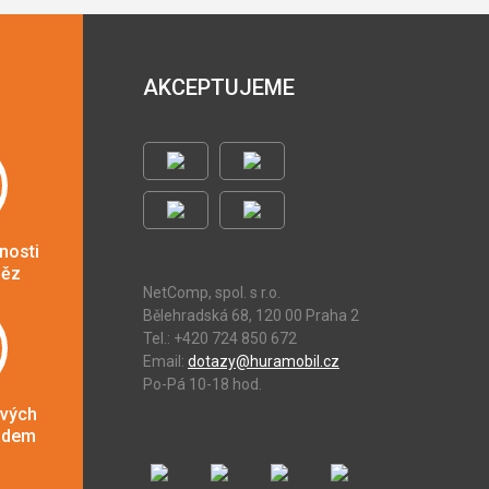
AKCEPTUJEME
nosti
něz
NetComp, spol. s r.o.
Bělehradská 68, 120 00 Praha 2
Tel.: +420 724 850 672
Email:
dotazy@huramobil.cz
Po-Pá 10-18 hod.
ových
adem