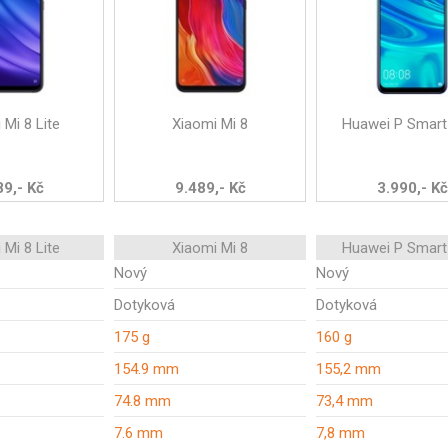
 Mi 8 Lite
Xiaomi Mi 8
Huawei P Smart
89,- Kč
9.489,- Kč
3.990,- Kč
 Mi 8 Lite
Xiaomi Mi 8
Huawei P Smart
Nový
Nový
Dotyková
Dotyková
175 g
160 g
154.9 mm
155,2 mm
74.8 mm
73,4 mm
7.6 mm
7,8 mm