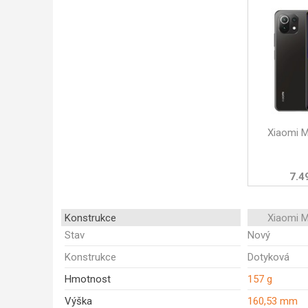
Xiaomi M
7.4
Konstrukce
Xiaomi M
Stav
Nový
Konstrukce
Dotyková
Hmotnost
157 g
Výška
160,53 mm