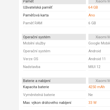
Paměť
Xiaomi M
Uživatelská paměť
64 GB
Paměťová karta
Ano
Paměť RAM
6 GB
Operační systém
Xiaomi M
Mobilní služby
Google Mobil
Operační systém
Android
Verze OS
Android 11
Nadstavba
MIUI 12
Baterie a nabíjení
Xiaomi M
Kapacita baterie
4250 mAh
Vyměnitelná baterie
Ne
Max. výkon drátového nabíjení
33 W