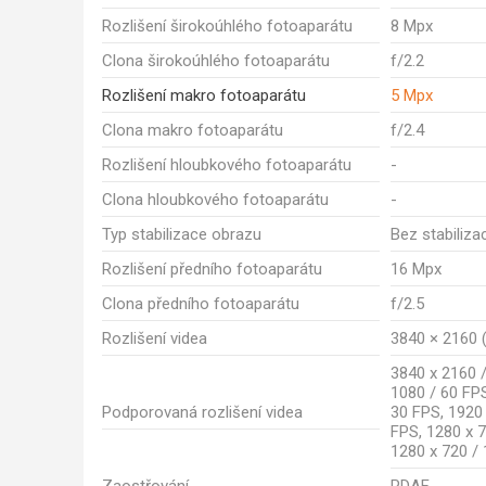
Rozlišení širokoúhlého fotoaparátu
8 Mpx
Clona širokoúhlého fotoaparátu
f/2.2
Rozlišení makro fotoaparátu
5 Mpx
Clona makro fotoaparátu
f/2.4
Rozlišení hloubkového fotoaparátu
-
Clona hloubkového fotoaparátu
-
Typ stabilizace obrazu
Bez stabiliza
Rozlišení předního fotoaparátu
16 Mpx
Clona předního fotoaparátu
f/2.5
Rozlišení videa
3840 × 2160 (
3840 x 2160 /
1080 / 60 FPS
Podporovaná rozlišení videa
30 FPS, 1920
FPS, 1280 x 7
1280 x 720 /