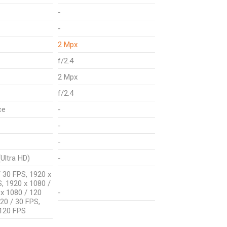
-
-
2 Mpx
f/2.4
2 Mpx
f/2.4
ce
-
-
-
Ultra HD)
-
 30 FPS, 1920 x
, 1920 x 1080 /
 x 1080 / 120
-
20 / 30 FPS,
 120 FPS