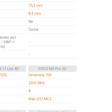
75,3 mm
8,9 mm
Ne
Černá
bridní slot
 / SIM1 +
-
ta)
-
i 11 Lite 4G
POCO M3 Pro 5G
732G
Dimensity 700
2200 MHz
8
Mali-G57 MC2