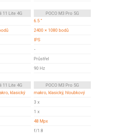
i 11 Lite 4G
POCO M3 Pro 5G
6.5 "
bodů
2400 × 1080 bodů
IPS
-
Průstřel
90 Hz
i 11 Lite 4G
POCO M3 Pro 5G
akro, klasický
makro, klasický, hloubkový
3 x
1 x
48 Mpx
f/1.8