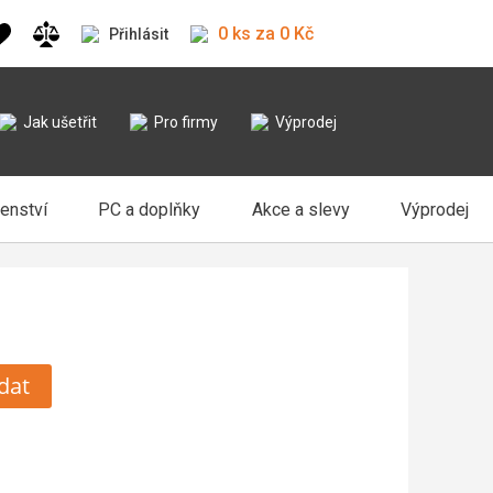
0 ks za 0 Kč
Přihlásit
Jak ušetřit
Pro firmy
Výprodej
šenství
PC a doplňky
Akce a slevy
Výprodej
dat