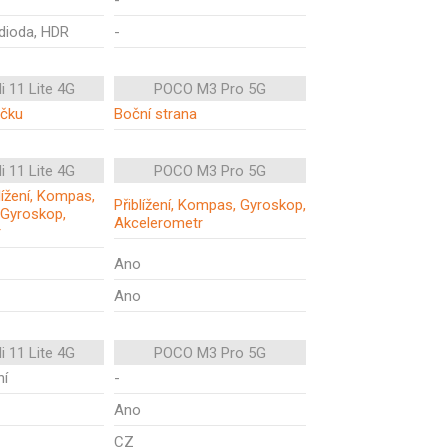
-
 dioda, HDR
-
i 11 Lite 4G
POCO M3 Pro 5G
ečku
Boční strana
i 11 Lite 4G
POCO M3 Pro 5G
blížení, Kompas,
Přiblížení, Kompas, Gyroskop,
 Gyroskop,
Akcelerometr
r
Ano
Ano
i 11 Lite 4G
POCO M3 Pro 5G
ní
-
Ano
CZ