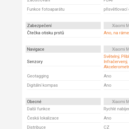
Zaostřování
PDAF
Funkce fotoaparátu
přisvětlovací
Zabezpečení
Xiaomi M
Čtečka otisku prstů
Ano, na rám
Navigace
Xiaomi M
Světelný, Při
Senzory
Infračervený,
Akceleromet
Geotagging
Ano
Digitální kompas
Ano
Obecné
Xiaomi M
Další funkce
Rychlé nabíje
Česká lokalizace
Ano
Distribuce
CZ