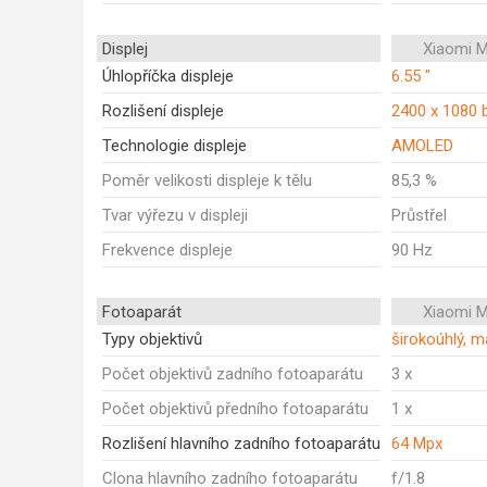
Displej
Xiaomi M
Úhlopříčka displeje
6.55 "
Rozlišení displeje
2400 x 1080 
Technologie displeje
AMOLED
Poměr velikosti displeje k tělu
85,3 %
Tvar výřezu v displeji
Průstřel
Frekvence displeje
90 Hz
Fotoaparát
Xiaomi M
Typy objektivů
širokoúhlý, m
Počet objektivů zadního fotoaparátu
3 x
Počet objektivů předního fotoaparátu
1 x
Rozlišení hlavního zadního fotoaparátu
64 Mpx
Clona hlavního zadního fotoaparátu
f/1.8