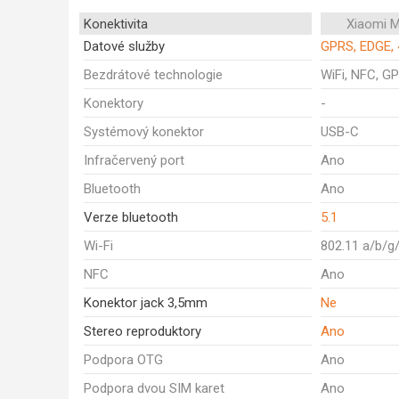
Konektivita
Xiaomi M
Datové služby
GPRS, EDGE, 
Bezdrátové technologie
WiFi, NFC, GP
Konektory
-
Systémový konektor
USB-C
Infračervený port
Ano
Bluetooth
Ano
Verze bluetooth
5.1
Wi-Fi
802.11 a/b/g
NFC
Ano
Konektor jack 3,5mm
Ne
Stereo reproduktory
Ano
Podpora OTG
Ano
Podpora dvou SIM karet
Ano