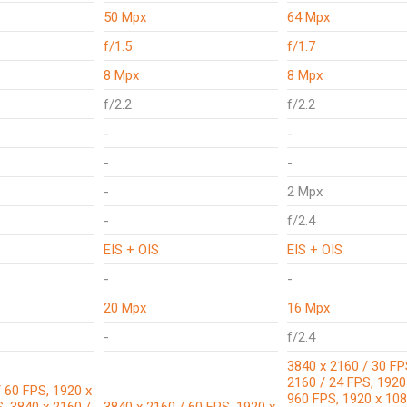
50 Mpx
64 Mpx
f/1.5
f/1.7
8 Mpx
8 Mpx
f/2.2
f/2.2
-
-
-
-
-
2 Mpx
-
f/2.4
EIS + OIS
EIS + OIS
-
-
20 Mpx
16 Mpx
-
f/2.4
3840 x 2160 / 30 FP
2160 / 24 FPS, 1920
 60 FPS, 1920 x
960 FPS, 1920 x 108