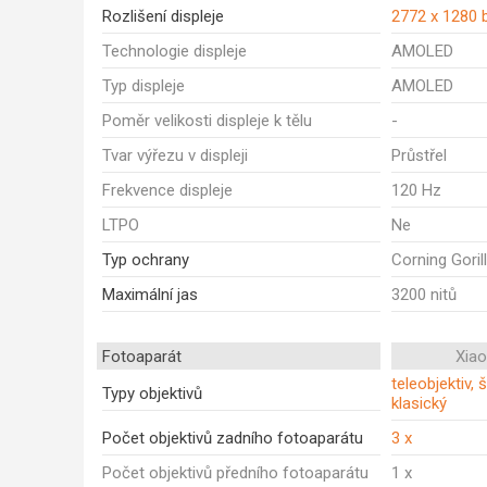
Rozlišení displeje
2772 x 1280 
Technologie displeje
AMOLED
Typ displeje
AMOLED
Poměr velikosti displeje k tělu
-
Tvar výřezu v displeji
Průstřel
Frekvence displeje
120 Hz
LTPO
Ne
Typ ochrany
Corning Goril
Maximální jas
3200 nitů
Fotoaparát
Xia
teleobjektiv, 
Typy objektivů
klasický
Počet objektivů zadního fotoaparátu
3 x
Počet objektivů předního fotoaparátu
1 x