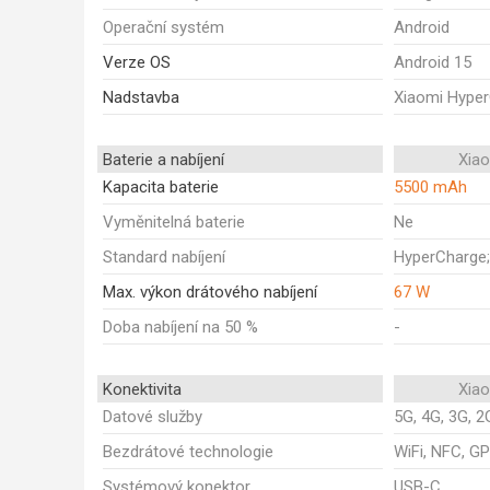
Operační systém
Android
Verze OS
Android 15
Nadstavba
Xiaomi Hype
Baterie a nabíjení
Xia
Kapacita baterie
5500 mAh
Vyměnitelná baterie
Ne
Standard nabíjení
HyperCharge
Max. výkon drátového nabíjení
67 W
Doba nabíjení na 50 %
-
Konektivita
Xia
Datové služby
5G, 4G, 3G, 2
Bezdrátové technologie
WiFi, NFC, GP
Systémový konektor
USB-C