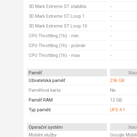
3D Mark Extreme ST stabilita
-
3D Mark Extreme ST Loop 1
-
3D Mark Extreme ST Loop 10
-
CPU Throttling (1h) - min
-
CPU Throttling (1h) - průměr
-
CPU Throttling (1h) - max
-
Paměť
Xia
Uživatelská paměť
256 GB
Paměťová karta
Ne
Paměť RAM
12 GB
Typ paměti
UFS 4.1
Operační systém
Xia
Mobilní služby
Google Mobil