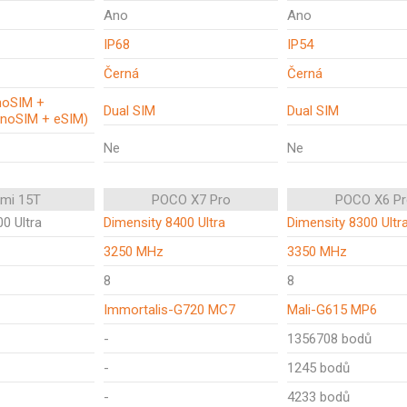
Ano
Ano
IP68
IP54
Černá
Černá
noSIM +
Dual SIM
Dual SIM
anoSIM + eSIM)
Ne
Ne
omi 15T
POCO X7 Pro
POCO X6 Pr
0 Ultra
Dimensity 8400 Ultra
Dimensity 8300 Ultr
3250 MHz
3350 MHz
8
8
Immortalis-G720 MC7
Mali-G615 MP6
-
1356708 bodů
-
1245 bodů
-
4233 bodů