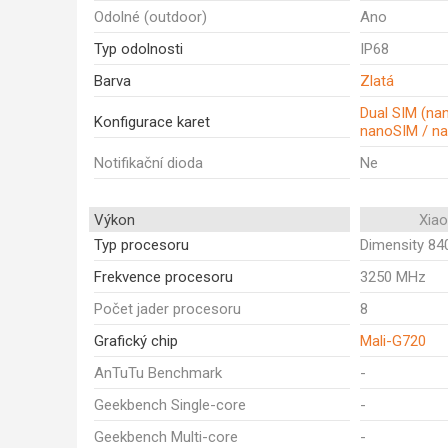
Odolné (outdoor)
Ano
Typ odolnosti
IP68
Barva
Zlatá
Dual SIM (na
Konfigurace karet
nanoSIM / n
Notifikační dioda
Ne
Výkon
Xia
Typ procesoru
Dimensity 840
Frekvence procesoru
3250 MHz
Počet jader procesoru
8
Grafický chip
Mali-G720
AnTuTu Benchmark
-
Geekbench Single-core
-
Geekbench Multi-core
-