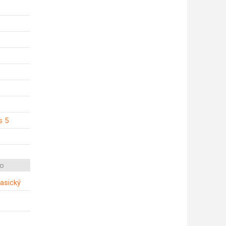
s 5
o
lasický