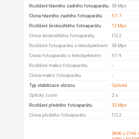
Rozlišení hlavního zadního fotoaparátu
50 Mpx
Clona hlavního zadního fotoaparátu
f/1.7
Rozlišení širokoúhlého fotoaparátu
12 Mpx
Clona širokoúhlého fotoaparátu
f/2.2
Rozlišení fotoaparátu s teleobjektivem
50 Mpx
Clona fotoaparátu s teleobjektivem
f/1.9
Rozlišení makro fotoaparátu
-
Clona makro fotoaparátu
-
Typ stabilizace obrazu
Optická
Optický zoom
2 x
Rozlišení předního fotoaparátu
32 Mpx
Clona předního fotoaparátu
f/2.2
3840 x 2160 /