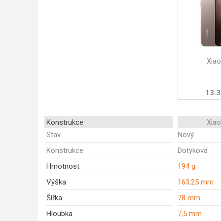
Xia
13.3
Konstrukce
Xia
Stav
Nový
Konstrukce
Dotyková
Hmotnost
194 g
Výška
163,25 mm
Šířka
78 mm
Hloubka
7,5 mm