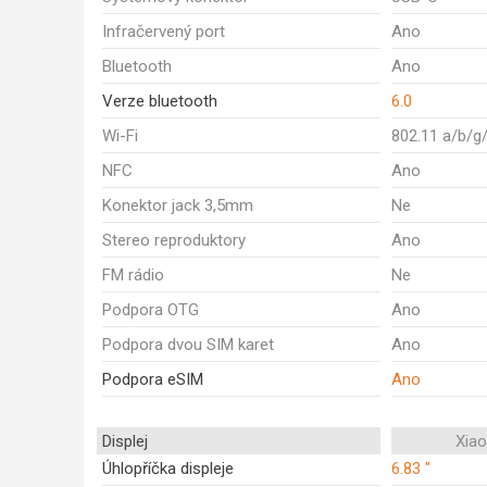
Infračervený port
Ano
Bluetooth
Ano
Verze bluetooth
6.0
Wi-Fi
802.11 a/b/g
NFC
Ano
Konektor jack 3,5mm
Ne
Stereo reproduktory
Ano
FM rádio
Ne
Podpora OTG
Ano
Podpora dvou SIM karet
Ano
Podpora eSIM
Ano
Displej
Xia
Úhlopříčka displeje
6.83 "