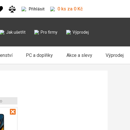
0 ks za 0 Kč
Přihlásit
Jak ušetřit
Pro firmy
Výprodej
šenství
PC a doplňky
Akce a slevy
Výprodej
o