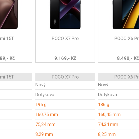
omi 15T
POCO X7 Pro
POCO X6 Pr
89,- Kč
9.169,- Kč
8.490,- Kč
omi 15T
POCO X7 Pro
POCO X6 Pr
Nový
Nový
Dotyková
Dotyková
195 g
186 g
160,75 mm
160,45 mm
75,24 mm
74,34 mm
8,29 mm
8,25 mm