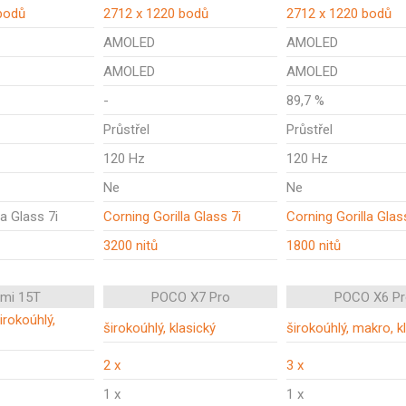
bodů
2712 x 1220 bodů
2712 x 1220 bodů
AMOLED
AMOLED
AMOLED
AMOLED
-
89,7 %
Průstřel
Průstřel
120 Hz
120 Hz
Ne
Ne
la Glass 7i
Corning Gorilla Glass 7i
Corning Gorilla Glas
3200 nitů
1800 nitů
omi 15T
POCO X7 Pro
POCO X6 Pr
širokoúhlý,
širokoúhlý, klasický
širokoúhlý, makro, k
2 x
3 x
1 x
1 x