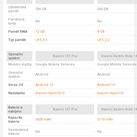
Uživatelská
256 GB
256 GB
paměť
Paměťová
Ne
Ne
karta
Paměť RAM
12 GB
8 GB
Typ paměti
UFS 4.1
UFS 2.2
Operační
Xiaomi 15T Pro
Xiaomi Redmi Note 14
systém
Mobilní služby
Google Mobile Services
Google Mobile Services
Operační
Android
Android
systém
Verze OS
Android 15
Android 14
Nadstavba
Xiaomi HyperOS 2
Xiaomi HyperOS
Baterie a
Xiaomi 15T Pro
Xiaomi Redmi Note 14
nabíjení
Kapacita
5500 mAh
5110 mAh
baterie
Vyměnitelná
Ne
Ne
baterie