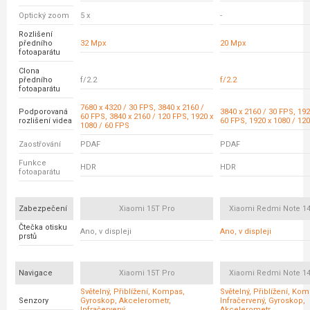
Optický zoom
5 x
-
Rozlišení
předního
32 Mpx
20 Mpx
fotoaparátu
Clona
předního
f/2.2
f/2.2
fotoaparátu
7680 x 4320 / 30 FPS, 3840 x 2160 /
Podporovaná
3840 x 2160 / 30 FPS, 192
60 FPS, 3840 x 2160 / 120 FPS, 1920 x
rozlišení videa
60 FPS, 1920 x 1080 / 12
1080 / 60 FPS
Zaostřování
PDAF
PDAF
Funkce
HDR
HDR
fotoaparátu
Zabezpečení
Xiaomi 15T Pro
Xiaomi Redmi Note 14
Čtečka otisku
Ano, v displeji
Ano, v displeji
prstů
Navigace
Xiaomi 15T Pro
Xiaomi Redmi Note 14
Světelný, Přiblížení, Kompas,
Světelný, Přiblížení, Ko
Senzory
Gyroskop, Akcelerometr,
Infračervený, Gyroskop,
Infračervený
Akcelerometr