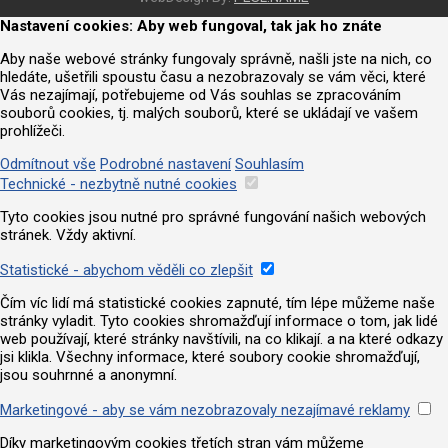
Nastavení cookies: Aby web fungoval, tak jak ho znáte
Aby naše webové stránky fungovaly správně, našli jste na nich, co
hledáte, ušetřili spoustu času a nezobrazovaly se vám věci, které
Vás nezajímají, potřebujeme od Vás souhlas se zpracováním
souborů cookies, tj. malých souborů, které se ukládají ve vašem
prohlížeči.
Odmítnout vše
Podrobné nastavení
Souhlasím
Technické - nezbytně nutné cookies
Tyto cookies jsou nutné pro správné fungování našich webových
stránek. Vždy aktivní.
Statistické - abychom věděli co zlepšit
Čím víc lidí má statistické cookies zapnuté, tím lépe můžeme naše
stránky vyladit. Tyto cookies shromažďují informace o tom, jak lidé
web používají, které stránky navštívili, na co klikají. a na které odkazy
jsi klikla. Všechny informace, které soubory cookie shromažďují,
jsou souhrnné a anonymní.
Marketingové - aby se vám nezobrazovaly nezajímavé reklamy
Díky marketingovým cookies třetích stran vám můžeme