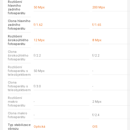
Rozlišení
hlavního
50 Mpx
200 Mpx
zadního
fotoaparátu
Clona hlavního
zadního
f/1.62
f/1.65
fotoaparátu
Rozlišení
širokoúhlého
12 Mpx
8 Mpx
fotoaparátu
Clona
širokoúhlého
f/2.2
f/2.2
fotoaparátu
Rozlišení
fotoaparátu s
50 Mpx
-
teleobjektivem
Clona
fotoaparátu s
f/3.0
-
teleobjektivem
Rozlišení
makro
-
2 Mpx
fotoaparátu
Clona makro
-
f/2.4
fotoaparátu
Typ stabilizace
Optická
OIS
obrazu