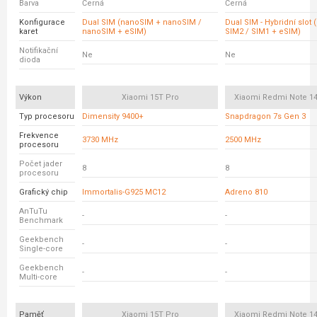
Barva
Černá
Černá
Konfigurace
Dual SIM (nanoSIM + nanoSIM /
Dual SIM - Hybridní slot 
karet
nanoSIM + eSIM)
SIM2 / SIM1 + eSIM)
Notifikační
Ne
Ne
dioda
Výkon
Xiaomi 15T Pro
Xiaomi Redmi Note 14
Typ procesoru
Dimensity 9400+
Snapdragon 7s Gen 3
Frekvence
3730 MHz
2500 MHz
procesoru
Počet jader
8
8
procesoru
Grafický chip
Immortalis-G925 MC12
Adreno 810
AnTuTu
-
-
Benchmark
Geekbench
-
-
Single-core
Geekbench
-
-
Multi-core
Paměť
Xiaomi 15T Pro
Xiaomi Redmi Note 14