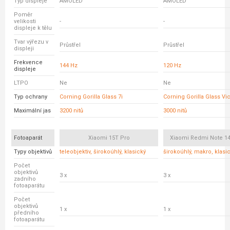
Typ displeje
AMOLED
AMOLED
Poměr
velikosti
-
-
displeje k tělu
Tvar výřezu v
Průstřel
Průstřel
displeji
Frekvence
144 Hz
120 Hz
displeje
LTPO
Ne
Ne
Typ ochrany
Corning Gorilla Glass 7i
Corning Gorilla Glass Vic
Maximální jas
3200 nitů
3000 nitů
Fotoaparát
Xiaomi 15T Pro
Xiaomi Redmi Note 14
Typy objektivů
teleobjektiv, širokoúhlý, klasický
širokoúhlý, makro, klasi
Počet
objektivů
3 x
3 x
zadního
fotoaparátu
Počet
objektivů
1 x
1 x
předního
fotoaparátu