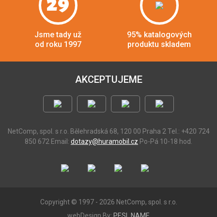
29
Jsme tady už
95% katalogových
od roku 1997
produktu skladem
AKCEPTUJEME
NetComp, spol. s r.o.
Bělehradská 68, 120 00 Praha 2
Tel.: +420 724
850 672
Email:
dotazy@huramobil.cz
Po-Pá 10-18 hod.
Copyright © 1997 - 2026 NetComp, spol. s r.o.
webDesign By:
PESL.NAME