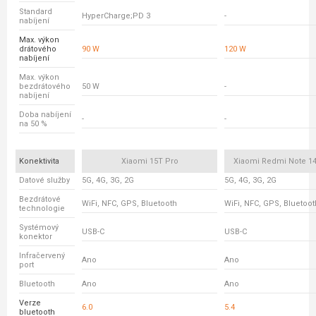
Standard
HyperCharge;PD 3
-
nabíjení
Max. výkon
drátového
90 W
120 W
nabíjení
Max. výkon
bezdrátového
50 W
-
nabíjení
Doba nabíjení
-
-
na 50 %
Konektivita
Xiaomi 15T Pro
Xiaomi Redmi Note 14
Datové služby
5G, 4G, 3G, 2G
5G, 4G, 3G, 2G
Bezdrátové
WiFi, NFC, GPS, Bluetooth
WiFi, NFC, GPS, Bluetoot
technologie
Systémový
USB-C
USB-C
konektor
Infračervený
Ano
Ano
port
Bluetooth
Ano
Ano
Verze
6.0
5.4
bluetooth