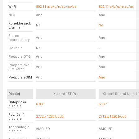
Wi-Fi
802.11 a/b/g/n/ac/ax/be
802.11 a/b/g/n/ac/ax
NFC
Ano
Ano
Konektor jack
Ne
Ne
3,5mm
Stereo
Ano
Ano
reproduktory
FM rádio
Ne
-
Podpora OTG
Ano
Ano
Podpora dvou
Ano
Ano
SIM karet
Podpora eSIM
Ano
Ano
Displej
Xiaomi 15T Pro
Xiaomi Redmi Note 14
Úhlopříčka
6.83 "
6.67 "
displeje
Rozlišení
2772 x 1280 bodů
2712 x 1220 bodů
displeje
Technologie
AMOLED
AMOLED
displeje