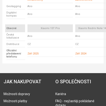
Geotagging
Ano
Ano
Digitální
Ano
Ano
kompas
Obecné
Xiaomi 15T Pro
Xiaomi Redmi Note 14
Česká
Ano
Ano
lokalizace
Distribuce
CZ
CZ
Oficiální
představení
Září 2025
Září 2024
telefonu
JAK NAKUPOVAT
O SPOLEČNOSTI
Možnosti dopravy
Kariéra
Možnosti platby
FAQ - nejčastěji pokládané
dotazy