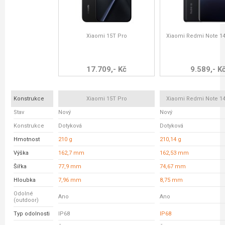
Xiaomi 15T Pro
Xiaomi Redmi Note 14
17.709,- Kč
9.589,- K
Konstrukce
Xiaomi 15T Pro
Xiaomi Redmi Note 14
Stav
Nový
Nový
Konstrukce
Dotyková
Dotyková
Hmotnost
210 g
210,14 g
Výška
162,7 mm
162,53 mm
Šířka
77,9 mm
74,67 mm
Hloubka
7,96 mm
8,75 mm
Odolné
Ano
Ano
(outdoor)
Typ odolnosti
IP68
IP68