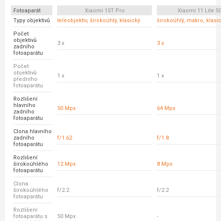
Fotoaparát
Xiaomi 15T Pro
Xiaomi 11 Lite 5
Typy objektivů
teleobjektiv, širokoúhlý, klasický
širokoúhlý, makro, klasi
Počet
objektivů
3 x
3 x
zadního
fotoaparátu
Počet
objektivů
1 x
1 x
předního
fotoaparátu
Rozlišení
hlavního
50 Mpx
64 Mpx
zadního
fotoaparátu
Clona hlavního
zadního
f/1.62
f/1.8
fotoaparátu
Rozlišení
širokoúhlého
12 Mpx
8 Mpx
fotoaparátu
Clona
širokoúhlého
f/2.2
f/2.2
fotoaparátu
Rozlišení
fotoaparátu s
50 Mpx
-