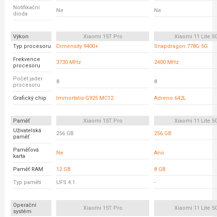
Notifikační
Ne
Ne
dioda
Výkon
Xiaomi 15T Pro
Xiaomi 11 Lite 5
Typ procesoru
Dimensity 9400+
Snapdragon 778G 5G
Frekvence
3730 MHz
2400 MHz
procesoru
Počet jader
8
8
procesoru
Grafický chip
Immortalis-G925 MC12
Adreno 642L
Paměť
Xiaomi 15T Pro
Xiaomi 11 Lite 5
Uživatelská
256 GB
256 GB
paměť
Paměťová
Ne
Ano
karta
Paměť RAM
12 GB
8 GB
Typ paměti
UFS 4.1
-
Operační
Xiaomi 15T Pro
Xiaomi 11 Lite 5
systém