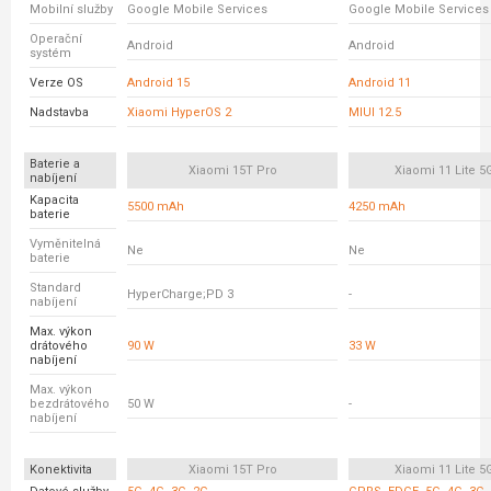
Mobilní služby
Google Mobile Services
Google Mobile Services
Operační
Android
Android
systém
Verze OS
Android 15
Android 11
Nadstavba
Xiaomi HyperOS 2
MIUI 12.5
Baterie a
Xiaomi 15T Pro
Xiaomi 11 Lite 5
nabíjení
Kapacita
5500 mAh
4250 mAh
baterie
Vyměnitelná
Ne
Ne
baterie
Standard
HyperCharge;PD 3
-
nabíjení
Max. výkon
drátového
90 W
33 W
nabíjení
Max. výkon
bezdrátového
50 W
-
nabíjení
Konektivita
Xiaomi 15T Pro
Xiaomi 11 Lite 5