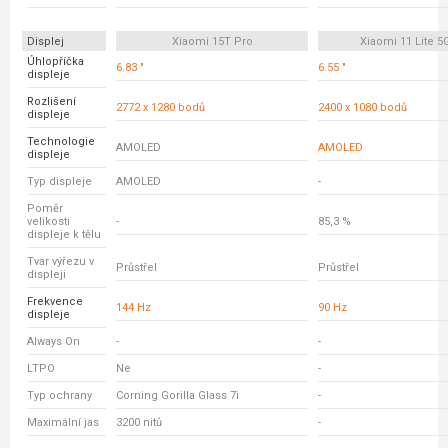
Displej
Xiaomi 15T Pro
Xiaomi 11 Lite 5
Úhlopříčka
6.83 "
6.55 "
displeje
Rozlišení
2772 x 1280 bodů
2400 x 1080 bodů
displeje
Technologie
AMOLED
AMOLED
displeje
Typ displeje
AMOLED
-
Poměr
velikosti
-
85,3 %
displeje k tělu
Tvar výřezu v
Průstřel
Průstřel
displeji
Frekvence
144 Hz
90 Hz
displeje
Always On
-
-
LTPO
Ne
-
Typ ochrany
Corning Gorilla Glass 7i
-
Maximální jas
3200 nitů
-