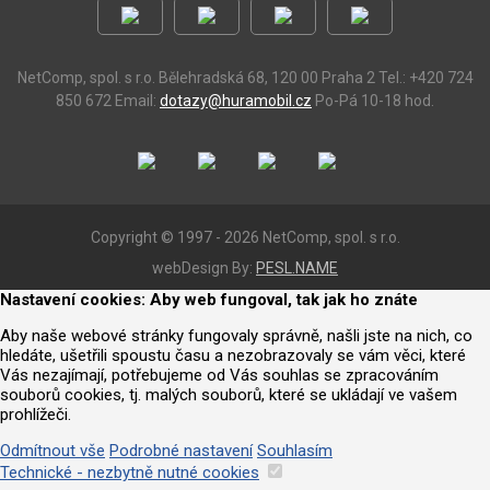
NetComp, spol. s r.o.
Bělehradská 68, 120 00 Praha 2
Tel.: +420 724
850 672
Email:
dotazy@huramobil.cz
Po-Pá 10-18 hod.
Copyright © 1997 - 2026 NetComp, spol. s r.o.
webDesign By:
PESL.NAME
Nastavení cookies: Aby web fungoval, tak jak ho znáte
Aby naše webové stránky fungovaly správně, našli jste na nich, co
hledáte, ušetřili spoustu času a nezobrazovaly se vám věci, které
Vás nezajímají, potřebujeme od Vás souhlas se zpracováním
souborů cookies, tj. malých souborů, které se ukládají ve vašem
prohlížeči.
Odmítnout vše
Podrobné nastavení
Souhlasím
Technické - nezbytně nutné cookies