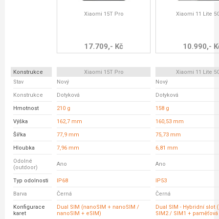
Xiaomi 15T Pro
Xiaomi 11 Lite 5
17.709,- Kč
10.990,- K
Konstrukce
Xiaomi 15T Pro
Xiaomi 11 Lite 5
Stav
Nový
Nový
Konstrukce
Dotyková
Dotyková
Hmotnost
210 g
158 g
Výška
162,7 mm
160,53 mm
Šířka
77,9 mm
75,73 mm
Hloubka
7,96 mm
6,81 mm
Odolné
Ano
Ano
(outdoor)
Typ odolnosti
IP68
IP53
Barva
Černá
Černá
Konfigurace
Dual SIM (nanoSIM + nanoSIM /
Dual SIM - Hybridní slot 
karet
nanoSIM + eSIM)
SIM2 / SIM1 + paměťová 