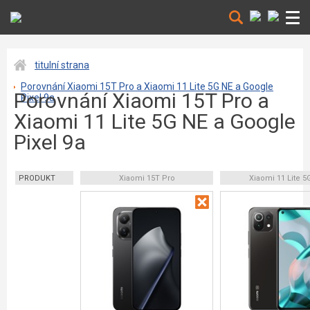
titulní strana
Porovnání Xiaomi 15T Pro a Xiaomi 11 Lite 5G NE a Google
Porovnání Xiaomi 15T Pro a
Pixel 9a
Xiaomi 11 Lite 5G NE a Google
Pixel 9a
PRODUKT
Xiaomi 15T Pro
Xiaomi 11 Lite 5