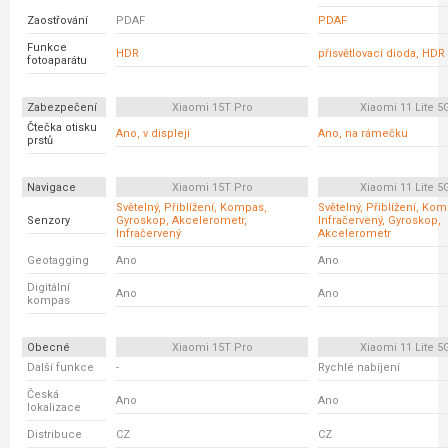
Zaostřování
PDAF
PDAF
Funkce
HDR
přisvětlovací dioda, HDR
fotoaparátu
Zabezpečení
Xiaomi 15T Pro
Xiaomi 11 Lite 5
Čtečka otisku
Ano, v displeji
Ano, na rámečku
prstů
Navigace
Xiaomi 15T Pro
Xiaomi 11 Lite 5
Světelný, Přiblížení, Kompas,
Světelný, Přiblížení, Ko
Senzory
Gyroskop, Akcelerometr,
Infračervený, Gyroskop,
Infračervený
Akcelerometr
Geotagging
Ano
Ano
Digitální
Ano
Ano
kompas
Obecné
Xiaomi 15T Pro
Xiaomi 11 Lite 5
Další funkce
-
Rychlé nabíjení
Česká
Ano
Ano
lokalizace
Distribuce
CZ
CZ