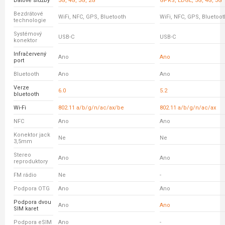
Datové služby
5G, 4G, 3G, 2G
GPRS, EDGE, 5G, 4G, 3G
Bezdrátové
WiFi, NFC, GPS, Bluetooth
WiFi, NFC, GPS, Bluetoot
technologie
Systémový
USB-C
USB-C
konektor
Infračervený
Ano
Ano
port
Bluetooth
Ano
Ano
Verze
6.0
5.2
bluetooth
Wi-Fi
802.11 a/b/g/n/ac/ax/be
802.11 a/b/g/n/ac/ax
NFC
Ano
Ano
Konektor jack
Ne
Ne
3,5mm
Stereo
Ano
Ano
reproduktory
FM rádio
Ne
-
Podpora OTG
Ano
Ano
Podpora dvou
Ano
Ano
SIM karet
Podpora eSIM
Ano
-