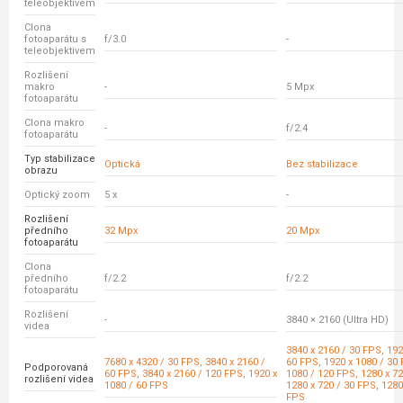
teleobjektivem
Clona
fotoaparátu s
f/3.0
-
teleobjektivem
Rozlišení
makro
-
5 Mpx
fotoaparátu
Clona makro
-
f/2.4
fotoaparátu
Typ stabilizace
Optická
Bez stabilizace
obrazu
Optický zoom
5 x
-
Rozlišení
předního
32 Mpx
20 Mpx
fotoaparátu
Clona
předního
f/2.2
f/2.2
fotoaparátu
Rozlišení
-
3840 × 2160 (Ultra HD)
videa
3840 x 2160 / 30 FPS, 192
7680 x 4320 / 30 FPS, 3840 x 2160 /
60 FPS, 1920 x 1080 / 30 
Podporovaná
60 FPS, 3840 x 2160 / 120 FPS, 1920 x
1080 / 120 FPS, 1280 x 72
rozlišení videa
1080 / 60 FPS
1280 x 720 / 30 FPS, 1280
FPS