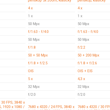
periskop 5x zoom, klasický
periskop, klasický
4 x
4 x
1 x
1 x
50 Mpx
50 Mpx
f/1.63 - f/4.0
f/1.63 - f/4.0
50 Mpx
50 Mpx
f/1.8
f/2.2
50 + 50 Mpx
50 + 200 Mpx
f/1.8 + f/2.5
f/1.8 + f/2.6
OIS
OIS + EIS
5 x
4,3 x
32 Mpx
32 Mpx
f/2.0
f/2.0
 30 FPS, 3840 x
, 1920 x 1080 /
7680 x 4320 / 24 FPS, 3840 x
7680 x 4320 / 30 FP