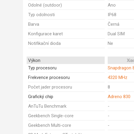
Odolné (outdoor)
Ano
Typ odolnosti
IP68
Barva
Černá
Konfigurace karet
Dual SIM
Notifikační dioda
Ne
Výkon
Xia
Typ procesoru
Snapdragon 8
Frekvence procesoru
4320 MHz
Počet jader procesoru
8
Grafický chip
Adreno 830
AnTuTu Benchmark
-
Geekbench Single-core
-
Geekbench Multi-core
-