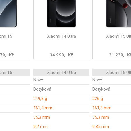
omi 15
Xiaomi 14 Ultra
Xiaomi 15 Ul
79,- Kč
34.990,- Kč
31.239,- K
omi 15
Xiaomi 14 Ultra
Xiaomi 15 Ul
Nový
Nový
Dotyková
Dotyková
219,8 g
226 g
161,4 mm
161,3 mm
75,3 mm
75,3 mm
9,2 mm
9,35 mm