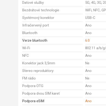
Datové služby
5G, 4G, 3G, 2
Bezdrátové technologie
WiFi, NFC, GP
Systémový konektor
USB-C
Infračervený port
Ano
Bluetooth
Ano
Verze bluetooth
6.0
Wi-Fi
802.11 a/b/g
NFC
Ano
Konektor jack 3,5mm
Ne
Stereo reproduktory
Ano
FM rádio
Ne
Podpora OTG
Ano
Podpora dvou SIM karet
Ano
Podpora eSIM
Ano