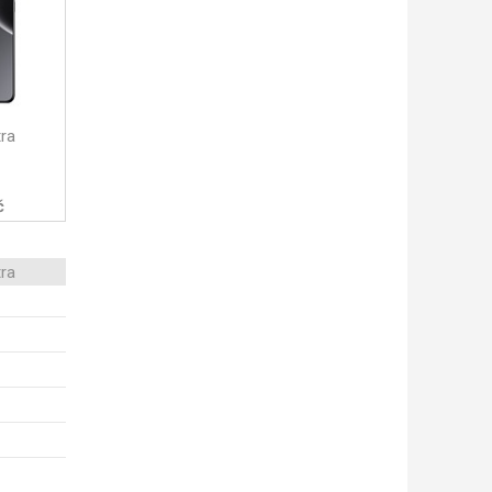
tra
č
tra