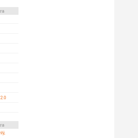
tra
 2.0
tra
lý,