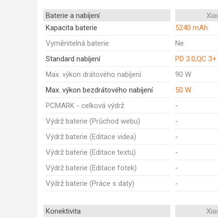
Baterie a nabíjení
Xia
Kapacita baterie
5240 mAh
Vyměnitelná baterie
Ne
Standard nabíjení
PD 3.0;QC 3+
Max. výkon drátového nabíjení
90 W
Max. výkon bezdrátového nabíjení
50 W
PCMARK - celková výdrž
-
Výdrž baterie (Průchod webu)
-
Výdrž baterie (Editace videa)
-
Výdrž baterie (Editace textu)
-
Výdrž baterie (Editace fotek)
-
Výdrž baterie (Práce s daty)
-
Konektivita
Xia