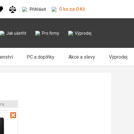
0 ks za 0 Kč
Přihlásit
Jak ušetřit
Pro firmy
Výprodej
šenství
PC a doplňky
Akce a slevy
Výprodej
tra