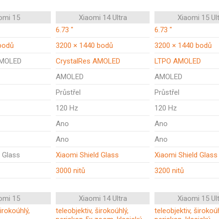
omi 15
Xiaomi 14 Ultra
Xiaomi 15 Ul
6.73 "
6.73 "
bodů
3200 × 1440 bodů
3200 × 1440 bodů
AMOLED
CrystalRes AMOLED
LTPO AMOLED
AMOLED
AMOLED
Průstřel
Průstřel
120 Hz
120 Hz
Ano
Ano
Ano
Ano
d Glass
Xiaomi Shield Glass
Xiaomi Shield Glass
3000 nitů
3200 nitů
omi 15
Xiaomi 14 Ultra
Xiaomi 15 Ul
širokoúhlý,
teleobjektiv, širokoúhlý,
teleobjektiv, širokoúh