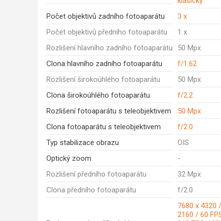
klasický
Počet objektivů zadního fotoaparátu
3 x
Počet objektivů předního fotoaparátu
1 x
Rozlišení hlavního zadního fotoaparátu
50 Mpx
Clona hlavního zadního fotoaparátu
f/1.62
Rozlišení širokoúhlého fotoaparátu
50 Mpx
Clona širokoúhlého fotoaparátu
f/2.2
Rozlišení fotoaparátu s teleobjektivem
50 Mpx
Clona fotoaparátu s teleobjektivem
f/2.0
Typ stabilizace obrazu
OIS
Optický zoom
-
Rozlišení předního fotoaparátu
32 Mpx
Clona předního fotoaparátu
f/2.0
7680 x 4320 /
2160 / 60 FPS