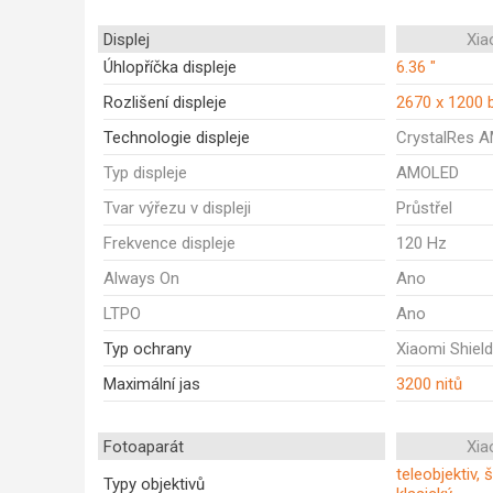
Displej
Xia
Úhlopříčka displeje
6.36 "
Rozlišení displeje
2670 x 1200 
Technologie displeje
CrystalRes 
Typ displeje
AMOLED
Tvar výřezu v displeji
Průstřel
Frekvence displeje
120 Hz
Always On
Ano
LTPO
Ano
Typ ochrany
Xiaomi Shiel
Maximální jas
3200 nitů
Fotoaparát
Xia
teleobjektiv, 
Typy objektivů