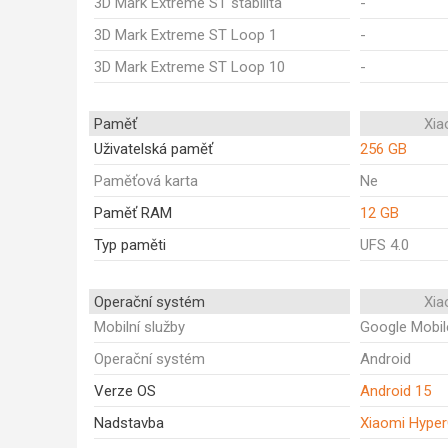
3D Mark Extreme ST stabilita
-
3D Mark Extreme ST Loop 1
-
3D Mark Extreme ST Loop 10
-
Paměť
Xia
Uživatelská paměť
256 GB
Paměťová karta
Ne
Paměť RAM
12 GB
Typ paměti
UFS 4.0
Operační systém
Xia
Mobilní služby
Google Mobil
Operační systém
Android
Verze OS
Android 15
Nadstavba
Xiaomi Hype