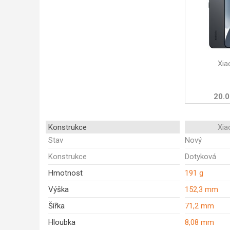
Xia
20.0
Konstrukce
Xia
Stav
Nový
Konstrukce
Dotyková
Hmotnost
191 g
Výška
152,3 mm
Šířka
71,2 mm
Hloubka
8,08 mm