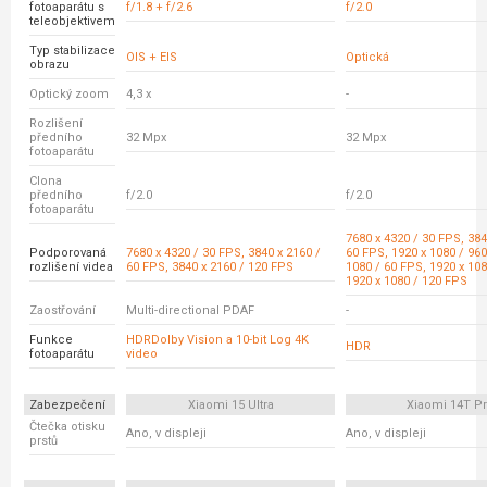
fotoaparátu s
f/1.8 + f/2.6
f/2.0
teleobjektivem
Typ stabilizace
OIS + EIS
Optická
obrazu
Optický zoom
4,3 x
-
Rozlišení
předního
32 Mpx
32 Mpx
fotoaparátu
Clona
předního
f/2.0
f/2.0
fotoaparátu
7680 x 4320 / 30 FPS, 384
Podporovaná
7680 x 4320 / 30 FPS, 3840 x 2160 /
60 FPS, 1920 x 1080 / 960
rozlišení videa
60 FPS, 3840 x 2160 / 120 FPS
1080 / 60 FPS, 1920 x 108
1920 x 1080 / 120 FPS
Zaostřování
Multi-directional PDAF
-
Funkce
HDRDolby Vision a 10-bit Log 4K
HDR
fotoaparátu
video
Zabezpečení
Xiaomi 15 Ultra
Xiaomi 14T P
Čtečka otisku
Ano, v displeji
Ano, v displeji
prstů