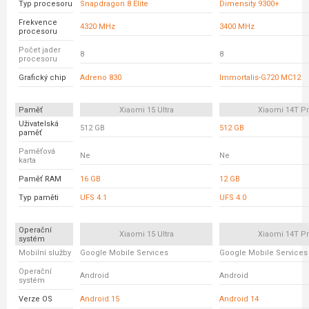
Typ procesoru
Snapdragon 8 Elite
Dimensity 9300+
Frekvence
4320 MHz
3400 MHz
procesoru
Počet jader
8
8
procesoru
Grafický chip
Adreno 830
Immortalis-G720 MC12
Paměť
Xiaomi 15 Ultra
Xiaomi 14T P
Uživatelská
512 GB
512 GB
paměť
Paměťová
Ne
Ne
karta
Paměť RAM
16 GB
12 GB
Typ paměti
UFS 4.1
UFS 4.0
Operační
Xiaomi 15 Ultra
Xiaomi 14T P
systém
Mobilní služby
Google Mobile Services
Google Mobile Services
Operační
Android
Android
systém
Verze OS
Android 15
Android 14