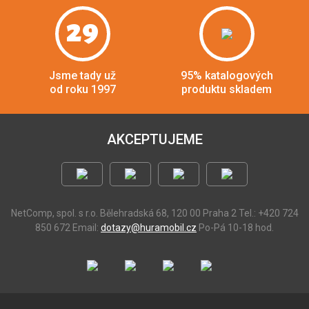
29
Jsme tady už
95% katalogových
od roku 1997
produktu skladem
AKCEPTUJEME
NetComp, spol. s r.o.
Bělehradská 68, 120 00 Praha 2
Tel.: +420 724
850 672
Email:
dotazy@huramobil.cz
Po-Pá 10-18 hod.