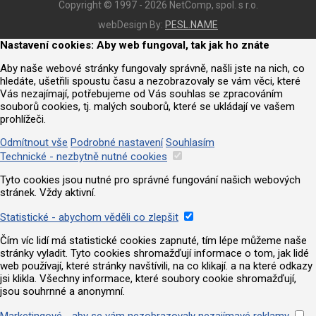
Copyright © 1997 - 2026 NetComp, spol. s r.o.
webDesign By:
PESL.NAME
Nastavení cookies: Aby web fungoval, tak jak ho znáte
Aby naše webové stránky fungovaly správně, našli jste na nich, co
hledáte, ušetřili spoustu času a nezobrazovaly se vám věci, které
Vás nezajímají, potřebujeme od Vás souhlas se zpracováním
souborů cookies, tj. malých souborů, které se ukládají ve vašem
prohlížeči.
Odmítnout vše
Podrobné nastavení
Souhlasím
Technické - nezbytně nutné cookies
Tyto cookies jsou nutné pro správné fungování našich webových
stránek. Vždy aktivní.
Statistické - abychom věděli co zlepšit
Čím víc lidí má statistické cookies zapnuté, tím lépe můžeme naše
stránky vyladit. Tyto cookies shromažďují informace o tom, jak lidé
web používají, které stránky navštívili, na co klikají. a na které odkazy
jsi klikla. Všechny informace, které soubory cookie shromažďují,
jsou souhrnné a anonymní.