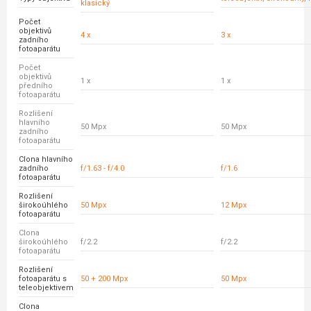
klasický
Počet
objektivů
4 x
3 x
zadního
fotoaparátu
Počet
objektivů
1 x
1 x
předního
fotoaparátu
Rozlišení
hlavního
50 Mpx
50 Mpx
zadního
fotoaparátu
Clona hlavního
zadního
f/1.63 - f/4.0
f/1.6
fotoaparátu
Rozlišení
širokoúhlého
50 Mpx
12 Mpx
fotoaparátu
Clona
širokoúhlého
f/2.2
f/2.2
fotoaparátu
Rozlišení
fotoaparátu s
50 + 200 Mpx
50 Mpx
teleobjektivem
Clona