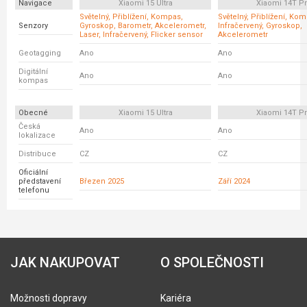
Navigace
Xiaomi 15 Ultra
Xiaomi 14T P
Světelný, Přiblížení, Kompas,
Světelný, Přiblížení, Ko
Senzory
Gyroskop, Barometr, Akcelerometr,
Infračervený, Gyroskop,
Laser, Infračervený, Flicker sensor
Akcelerometr
Geotagging
Ano
Ano
Digitální
Ano
Ano
kompas
Obecné
Xiaomi 15 Ultra
Xiaomi 14T P
Česká
Ano
Ano
lokalizace
Distribuce
CZ
CZ
Oficiální
představení
Březen 2025
Září 2024
telefonu
JAK NAKUPOVAT
O SPOLEČNOSTI
Možnosti dopravy
Kariéra