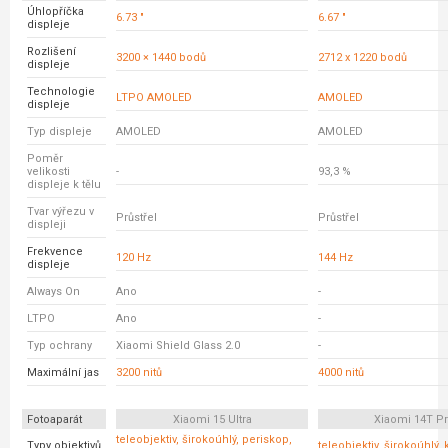
Úhlopříčka
6.73 "
6.67 "
displeje
Rozlišení
3200 × 1440 bodů
2712 x 1220 bodů
displeje
Technologie
LTPO AMOLED
AMOLED
displeje
Typ displeje
AMOLED
AMOLED
Poměr
velikosti
-
93,3 %
displeje k tělu
Tvar výřezu v
Průstřel
Průstřel
displeji
Frekvence
120 Hz
144 Hz
displeje
Always On
Ano
-
LTPO
Ano
-
Typ ochrany
Xiaomi Shield Glass 2.0
-
Maximální jas
3200 nitů
4000 nitů
Fotoaparát
Xiaomi 15 Ultra
Xiaomi 14T P
teleobjektiv, širokoúhlý, periskop,
Typy objektivů
teleobjektiv, širokoúhlý, 