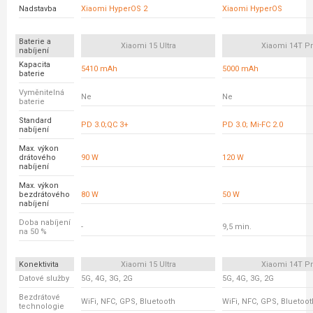
Nadstavba
Xiaomi HyperOS 2
Xiaomi HyperOS
Baterie a
Xiaomi 15 Ultra
Xiaomi 14T P
nabíjení
Kapacita
5410 mAh
5000 mAh
baterie
Vyměnitelná
Ne
Ne
baterie
Standard
PD 3.0;QC 3+
PD 3.0; Mi-FC 2.0
nabíjení
Max. výkon
drátového
90 W
120 W
nabíjení
Max. výkon
bezdrátového
80 W
50 W
nabíjení
Doba nabíjení
-
9,5 min.
na 50 %
Konektivita
Xiaomi 15 Ultra
Xiaomi 14T P
Datové služby
5G, 4G, 3G, 2G
5G, 4G, 3G, 2G
Bezdrátové
WiFi, NFC, GPS, Bluetooth
WiFi, NFC, GPS, Bluetoot
technologie