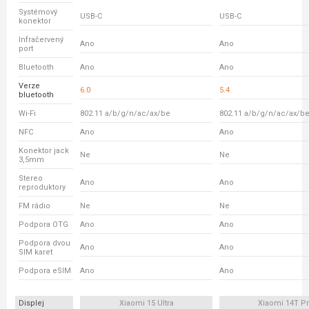
Systémový
USB-C
USB-C
konektor
Infračervený
Ano
Ano
port
Bluetooth
Ano
Ano
Verze
6.0
5.4
bluetooth
Wi-Fi
802.11 a/b/g/n/ac/ax/be
802.11 a/b/g/n/ac/ax/b
NFC
Ano
Ano
Konektor jack
Ne
Ne
3,5mm
Stereo
Ano
Ano
reproduktory
FM rádio
Ne
Ne
Podpora OTG
Ano
Ano
Podpora dvou
Ano
Ano
SIM karet
Podpora eSIM
Ano
Ano
Displej
Xiaomi 15 Ultra
Xiaomi 14T P