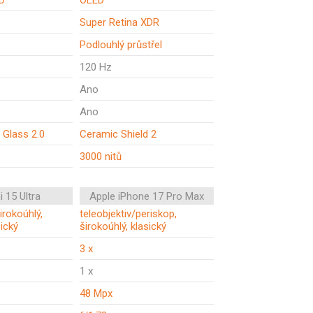
D
OLED
Super Retina XDR
Podlouhlý průstřel
120 Hz
Ano
Ano
 Glass 2.0
Ceramic Shield 2
3000 nitů
 15 Ultra
Apple iPhone 17 Pro Max
širokoúhlý,
teleobjektiv/periskop,
sický
širokoúhlý, klasický
3 x
1 x
48 Mpx