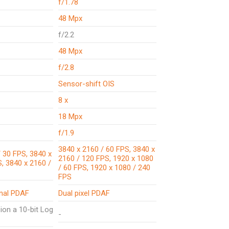
f/1.78
48 Mpx
f/2.2
48 Mpx
f/2.8
Sensor-shift OIS
8 x
18 Mpx
f/1.9
3840 x 2160 / 60 FPS, 3840 x
 30 FPS, 3840 x
2160 / 120 FPS, 1920 x 1080
, 3840 x 2160 /
/ 60 FPS, 1920 x 1080 / 240
FPS
onal PDAF
Dual pixel PDAF
ion a 10-bit Log
-