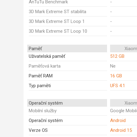
AnTuTu Benchmark
-
3D Mark Extreme ST stabilita
-
3D Mark Extreme ST Loop 1
-
3D Mark Extreme ST Loop 10
-
Paměť
Xiaomi
Uživatelská paměť
512 GB
Paměťová karta
Ne
Paměť RAM
16 GB
Typ paměti
UFS 4.1
Operační systém
Xiaomi
Mobilní služby
Google Mobil
Operační systém
Android
Verze OS
Android 15