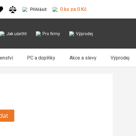
0 ks za 0 Kč
Přihlásit
Jak ušetřit
Pro firmy
Výprodej
šenství
PC a doplňky
Akce a slevy
Výprodej
dat