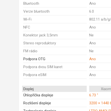
Bluetooth
Ano
Verze bluetooth
6.0
Wi-Fi
802.11 a/b/g
NFC
Ano
Konektor jack 3,5mm
Ne
Stereo reproduktory
Ano
FM rádio
Ne
Podpora OTG
Ano
Podpora dvou SIM karet
Ano
Podpora eSIM
Ano
Displej
Xiaomi
Úhlopříčka displeje
6.73 "
Rozlišení displeje
3200 × 1440 