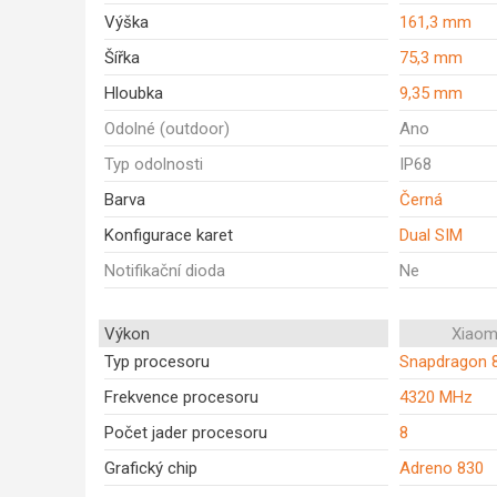
Výška
161,3 mm
Šířka
75,3 mm
Hloubka
9,35 mm
Odolné (outdoor)
Ano
Typ odolnosti
IP68
Barva
Černá
Konfigurace karet
Dual SIM
Notifikační dioda
Ne
Výkon
Xiaomi
Typ procesoru
Snapdragon 8
Frekvence procesoru
4320 MHz
Počet jader procesoru
8
Grafický chip
Adreno 830