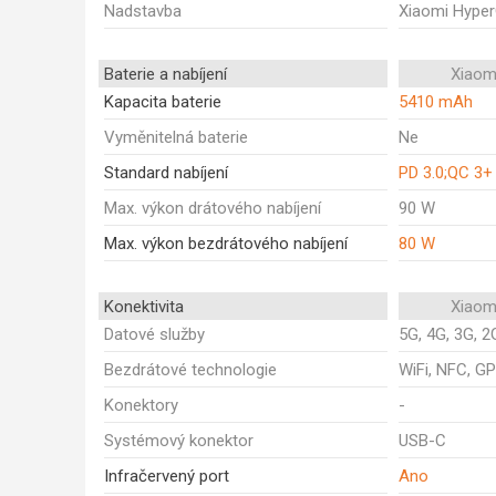
Nadstavba
Xiaomi Hype
Baterie a nabíjení
Xiaomi
Kapacita baterie
5410 mAh
Vyměnitelná baterie
Ne
Standard nabíjení
PD 3.0;QC 3+
Max. výkon drátového nabíjení
90 W
Max. výkon bezdrátového nabíjení
80 W
Konektivita
Xiaomi
Datové služby
5G, 4G, 3G, 2
Bezdrátové technologie
WiFi, NFC, GP
Konektory
-
Systémový konektor
USB-C
Infračervený port
Ano