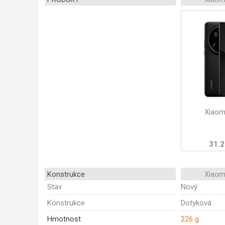
Xiaomi
31.2
Konstrukce
Xiaomi
Stav
Nový
Konstrukce
Dotyková
Hmotnost
226 g