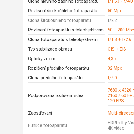
Clona hlavního zadního fotoaparátu
f/1.63 - f/4.0
Rozlišení širokoúhlého fotoaparátu
50 Mpx
Clona širokoúhlého fotoaparátu
f/2.2
Rozlišení fotoaparátu s teleobjektivem
50 + 200 Mpx
Clona fotoaparátu s teleobjektivem
f/1.8 + f/2.6
Typ stabilizace obrazu
OIS + EIS
Optický zoom
4,3 x
Rozlišení předního fotoaparátu
32 Mpx
Clona předního fotoaparátu
f/2.0
7680 x 4320 /
Podporovaná rozlišení videa
2160 / 60 FPS
120 FPS
Zaostřování
Multi-directi
HDRDolby Vis
Funkce fotoaparátu
4K video