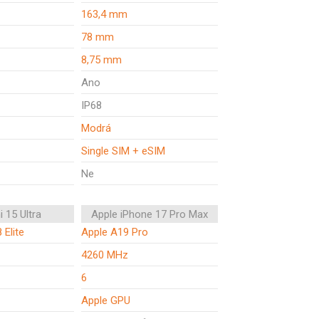
163,4 mm
78 mm
8,75 mm
Ano
IP68
Modrá
Single SIM + eSIM
Ne
 15 Ultra
Apple iPhone 17 Pro Max
 Elite
Apple A19 Pro
4260 MHz
6
Apple GPU