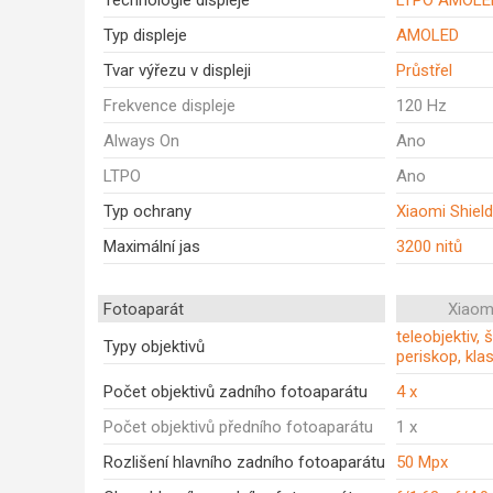
Technologie displeje
LTPO AMOLE
Typ displeje
AMOLED
Tvar výřezu v displeji
Průstřel
Frekvence displeje
120 Hz
Always On
Ano
LTPO
Ano
Typ ochrany
Xiaomi Shield
Maximální jas
3200 nitů
Fotoaparát
Xiaomi
teleobjektiv, 
Typy objektivů
periskop, kla
Počet objektivů zadního fotoaparátu
4 x
Počet objektivů předního fotoaparátu
1 x
Rozlišení hlavního zadního fotoaparátu
50 Mpx