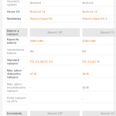
Operační
Android
Android
systém
Verze OS
Android 14
Android 15
Nadstavba
Xiaomi HyperOS
Xiaomi HyperOS 2
Baterie a
Xiaomi 14T
Xiaomi 15
nabíjení
Kapacita
5000 mAh
5240 mAh
baterie
Vyměnitelná
Ne
Ne
baterie
Standard
PD 3.0; Mi-FC 2.0
PD 3.0;QC 3+
nabíjení
Max. výkon
drátového
67 W
90 W
nabíjení
Max. výkon
bezdrátového
-
50 W
nabíjení
Doba nabíjení
-
-
na 50 %
Konektivita
Xiaomi 14T
Xiaomi 15