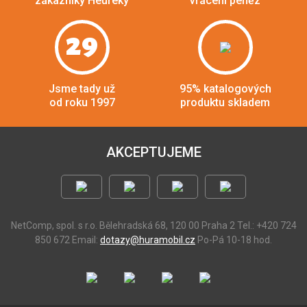
zákazníky Heuréky
vrácení peněz
29
Jsme tady už
95% katalogových
od roku 1997
produktu skladem
AKCEPTUJEME
NetComp, spol. s r.o.
Bělehradská 68, 120 00 Praha 2
Tel.: +420 724
850 672
Email:
dotazy@huramobil.cz
Po-Pá 10-18 hod.