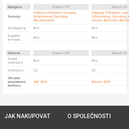
Navigace
Xiaomi 14T
Xiaomi 15
Světelný, Přiblížení, Kompas,
Světelný, Přiblížení, Las
Senzory
Infračervený, Gyroskop,
Infračervený, Gyroskop, 
Akcelerometr
sensor, Barometr, Akcel
Geotagging
Ano
Ano
Digitální
Ano
Ano
kompas
Obecné
Xiaomi 14T
Xiaomi 15
Česká
Ano
Ano
lokalizace
Distribuce
CZ
CZ
Oficiální
představení
Září 2024
Březen 2025
telefonu
JAK NAKUPOVAT
O SPOLEČNOSTI