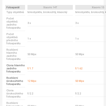
Fotoaparát
Xiaomi 14T
Xiaomi 15
Typy objektivů
teleobjektiv, širokoúhlý, klasický
teleobjektiv, širokoúhlý, 
Počet
objektivů
3 x
3 x
zadního
fotoaparátu
Počet
objektivů
1 x
1 x
předního
fotoaparátu
Rozlišení
hlavního
50 Mpx
50 Mpx
zadního
fotoaparátu
Clona hlavního
zadního
f/1.7
f/1.62
fotoaparátu
Rozlišení
širokoúhlého
12 Mpx
50 Mpx
fotoaparátu
Clona
širokoúhlého
f/2.2
f/2.2
fotoaparátu
Rozlišení