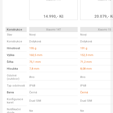
14.990,- Kč
20.079,- K
Konstrukce
Xiaomi 14T
Xiaomi 15
Stav
Nový
Nový
Konstrukce
Dotyková
Dotyková
Hmotnost
195 g
191 g
Výška
160,5 mm
152,3 mm
Šířka
75,1 mm
71,2 mm
Hloubka
7,8 mm
8,08 mm
Odolné
Ano
Ano
(outdoor)
Typ odolnosti
IP68
IP68
Barva
Černá
Černá
Konfigurace
Dual SIM
Dual SIM
karet
Notifikační
Ne
Ne
dioda