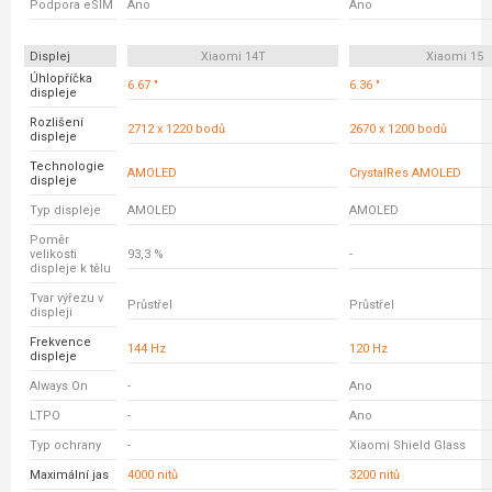
Podpora eSIM
Ano
Ano
Displej
Xiaomi 14T
Xiaomi 15
Úhlopříčka
6.67 "
6.36 "
displeje
Rozlišení
2712 x 1220 bodů
2670 x 1200 bodů
displeje
Technologie
AMOLED
CrystalRes AMOLED
displeje
Typ displeje
AMOLED
AMOLED
Poměr
velikosti
93,3 %
-
displeje k tělu
Tvar výřezu v
Průstřel
Průstřel
displeji
Frekvence
144 Hz
120 Hz
displeje
Always On
-
Ano
LTPO
-
Ano
Typ ochrany
-
Xiaomi Shield Glass
Maximální jas
4000 nitů
3200 nitů