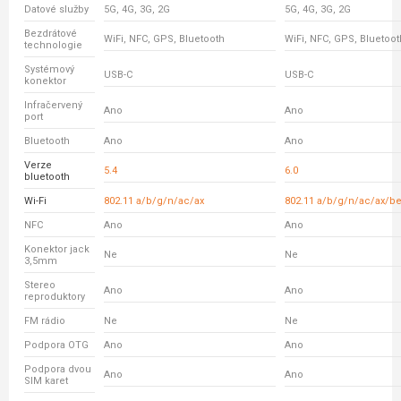
Datové služby
5G, 4G, 3G, 2G
5G, 4G, 3G, 2G
Bezdrátové
WiFi, NFC, GPS, Bluetooth
WiFi, NFC, GPS, Bluetoot
technologie
Systémový
USB-C
USB-C
konektor
Infračervený
Ano
Ano
port
Bluetooth
Ano
Ano
Verze
5.4
6.0
bluetooth
Wi-Fi
802.11 a/b/g/n/ac/ax
802.11 a/b/g/n/ac/ax/b
NFC
Ano
Ano
Konektor jack
Ne
Ne
3,5mm
Stereo
Ano
Ano
reproduktory
FM rádio
Ne
Ne
Podpora OTG
Ano
Ano
Podpora dvou
Ano
Ano
SIM karet