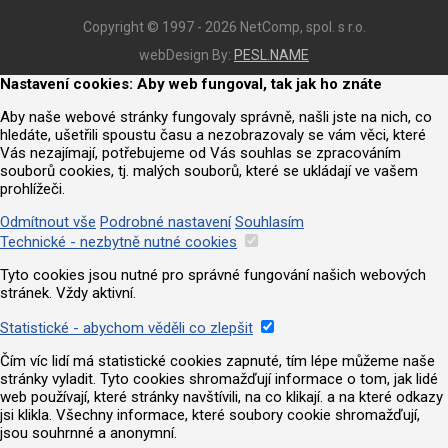
Copyright © 1997 - 2026 NetComp, spol. s r.o.
webDesign By:
PESL.NAME
Nastavení cookies: Aby web fungoval, tak jak ho znáte
Aby naše webové stránky fungovaly správně, našli jste na nich, co
hledáte, ušetřili spoustu času a nezobrazovaly se vám věci, které
Vás nezajímají, potřebujeme od Vás souhlas se zpracováním
souborů cookies, tj. malých souborů, které se ukládají ve vašem
prohlížeči.
Odmítnout vše
Podrobné nastavení
Souhlasím
Technické - nezbytně nutné cookies
Tyto cookies jsou nutné pro správné fungování našich webových
stránek. Vždy aktivní.
Statistické - abychom věděli co zlepšit
Čím víc lidí má statistické cookies zapnuté, tím lépe můžeme naše
stránky vyladit. Tyto cookies shromažďují informace o tom, jak lidé
web používají, které stránky navštívili, na co klikají. a na které odkazy
jsi klikla. Všechny informace, které soubory cookie shromažďují,
jsou souhrnné a anonymní.