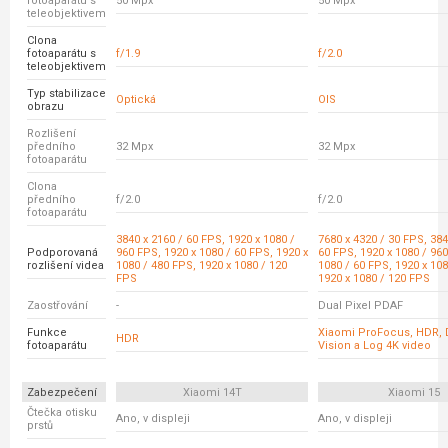
fotoaparátu s
50 Mpx
50 Mpx
teleobjektivem
Clona
fotoaparátu s
f/1.9
f/2.0
teleobjektivem
Typ stabilizace
Optická
OIS
obrazu
Rozlišení
předního
32 Mpx
32 Mpx
fotoaparátu
Clona
předního
f/2.0
f/2.0
fotoaparátu
3840 x 2160 / 60 FPS, 1920 x 1080 /
7680 x 4320 / 30 FPS, 384
Podporovaná
960 FPS, 1920 x 1080 / 60 FPS, 1920 x
60 FPS, 1920 x 1080 / 960
rozlišení videa
1080 / 480 FPS, 1920 x 1080 / 120
1080 / 60 FPS, 1920 x 108
FPS
1920 x 1080 / 120 FPS
Zaostřování
-
Dual Pixel PDAF
Funkce
Xiaomi ProFocus, HDR, 
HDR
fotoaparátu
Vision a Log 4K video
Zabezpečení
Xiaomi 14T
Xiaomi 15
Čtečka otisku
Ano, v displeji
Ano, v displeji
prstů