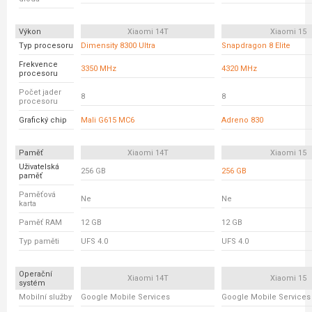
Výkon
Xiaomi 14T
Xiaomi 15
Typ procesoru
Dimensity 8300 Ultra
Snapdragon 8 Elite
Frekvence
3350 MHz
4320 MHz
procesoru
Počet jader
8
8
procesoru
Grafický chip
Mali G615 MC6
Adreno 830
Paměť
Xiaomi 14T
Xiaomi 15
Uživatelská
256 GB
256 GB
paměť
Paměťová
Ne
Ne
karta
Paměť RAM
12 GB
12 GB
Typ paměti
UFS 4.0
UFS 4.0
Operační
Xiaomi 14T
Xiaomi 15
systém
Mobilní služby
Google Mobile Services
Google Mobile Services