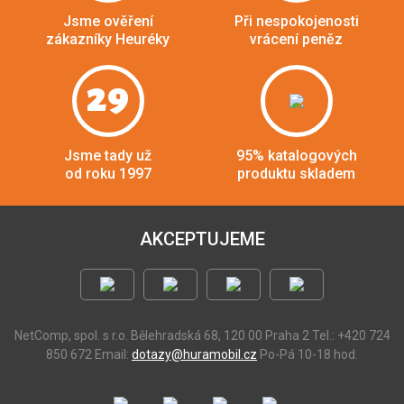
Jsme ověření
Při nespokojenosti
zákazníky Heuréky
vrácení peněz
29
Jsme tady už
95% katalogových
od roku 1997
produktu skladem
AKCEPTUJEME
NetComp, spol. s r.o.
Bělehradská 68, 120 00 Praha 2
Tel.: +420 724
850 672
Email:
dotazy@huramobil.cz
Po-Pá 10-18 hod.