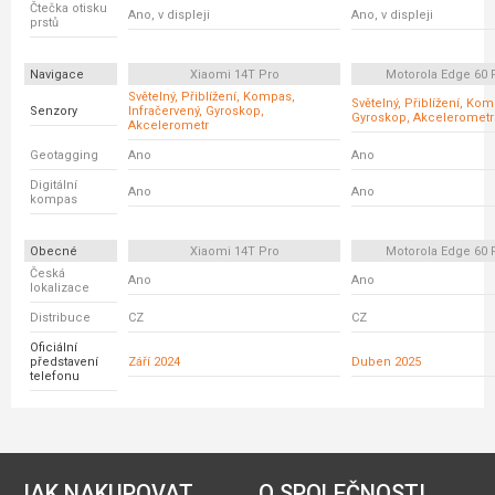
Čtečka otisku
Ano, v displeji
Ano, v displeji
prstů
Navigace
Xiaomi 14T Pro
Motorola Edge 60 
Světelný, Přiblížení, Kompas,
Světelný, Přiblížení, Ko
Senzory
Infračervený, Gyroskop,
Gyroskop, Akcelerometr
Akcelerometr
Geotagging
Ano
Ano
Digitální
Ano
Ano
kompas
Obecné
Xiaomi 14T Pro
Motorola Edge 60 
Česká
Ano
Ano
lokalizace
Distribuce
CZ
CZ
Oficiální
představení
Září 2024
Duben 2025
telefonu
JAK NAKUPOVAT
O SPOLEČNOSTI