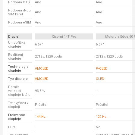
Podpora OTG
Ano
Ano
Podpora dvou
Ano
Ano
SIM karet
Podpora eSIM
Ano
Ano
Displej
Xiaomi 14T Pro
Motorola Edge 60 
Úhlopříčka
6.67 "
6.67 "
displeje
Rozlišení
2712 x 1220 bodů
2712 x 1220 bodů
displeje
Technologie
AMOLED
P-OLED
displeje
Typ displeje
AMOLED
OLED
Poměr
velikosti
93,3 %
-
displeje k tělu
Tvar výřezu v
Průstřel
Průstřel
displeji
Frekvence
144 Hz
120 Hz
displeje
LTPO
-
Ne