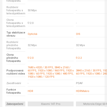
fotoaparátu
Rozlišení
fotoaparátu s
50 Mpx
-
teleobjektivem
Clona
fotoaparátu s
f/2.0
-
teleobjektivem
Typ stabilizace
Optická
OIS
obrazu
Rozlišení
předního
32 Mpx
32 Mpx
fotoaparátu
Clona
předního
f/2.0
f/2.2
fotoaparátu
7680 x 4320 / 30 FPS, 3840 x 2160 /
Podporovaná
60 FPS, 1920 x 1080 / 960 FPS, 1920 x
3840 x 2160 / 30 FPS, 192
rozlišení videa
1080 / 60 FPS, 1920 x 1080 / 480 FPS,
60 FPS, 1920 x 1080 / 24
1920 x 1080 / 120 FPS
Zaostřování
-
PDAF
Funkce
HDR
HDRMakro
fotoaparátu
Zabezpečení
Xiaomi 14T Pro
Motorola Edge 60 