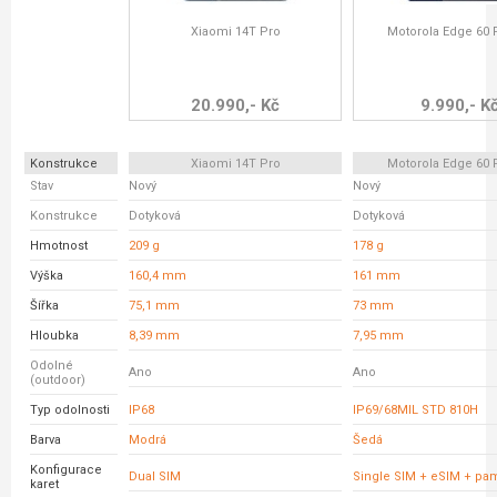
Xiaomi 14T Pro
Motorola Edge 60 
20.990,- Kč
9.990,- K
Konstrukce
Xiaomi 14T Pro
Motorola Edge 60 
Stav
Nový
Nový
Konstrukce
Dotyková
Dotyková
Hmotnost
209 g
178 g
Výška
160,4 mm
161 mm
Šířka
75,1 mm
73 mm
Hloubka
8,39 mm
7,95 mm
Odolné
Ano
Ano
(outdoor)
Typ odolnosti
IP68
IP69/68MIL STD 810H
Barva
Modrá
Šedá
Konfigurace
Dual SIM
Single SIM + eSIM + pam
karet