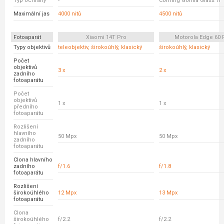
Typ ochrany
-
Corning Gorilla Glass 7i
Maximální jas
4000 nitů
4500 nitů
Fotoaparát
Xiaomi 14T Pro
Motorola Edge 60 
Typy objektivů
teleobjektiv, širokoúhlý, klasický
širokoúhlý, klasický
Počet
objektivů
3 x
2 x
zadního
fotoaparátu
Počet
objektivů
1 x
1 x
předního
fotoaparátu
Rozlišení
hlavního
50 Mpx
50 Mpx
zadního
fotoaparátu
Clona hlavního
zadního
f/1.6
f/1.8
fotoaparátu
Rozlišení
širokoúhlého
12 Mpx
13 Mpx
fotoaparátu
Clona
širokoúhlého
f/2.2
f/2.2