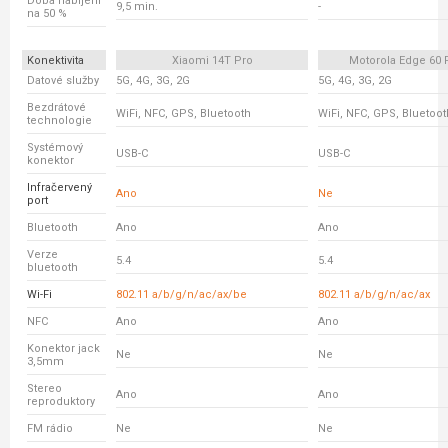
Doba nabíjení
9,5 min.
-
na 50 %
Konektivita
Xiaomi 14T Pro
Motorola Edge 60 
Datové služby
5G, 4G, 3G, 2G
5G, 4G, 3G, 2G
Bezdrátové
WiFi, NFC, GPS, Bluetooth
WiFi, NFC, GPS, Bluetoot
technologie
Systémový
USB-C
USB-C
konektor
Infračervený
Ano
Ne
port
Bluetooth
Ano
Ano
Verze
5.4
5.4
bluetooth
Wi-Fi
802.11 a/b/g/n/ac/ax/be
802.11 a/b/g/n/ac/ax
NFC
Ano
Ano
Konektor jack
Ne
Ne
3,5mm
Stereo
Ano
Ano
reproduktory
FM rádio
Ne
Ne