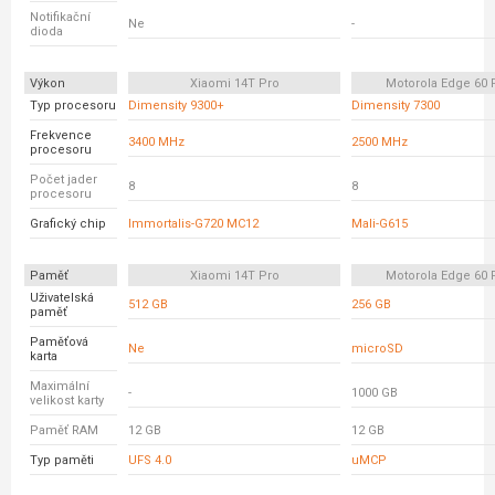
Notifikační
Ne
-
dioda
Výkon
Xiaomi 14T Pro
Motorola Edge 60 
Typ procesoru
Dimensity 9300+
Dimensity 7300
Frekvence
3400 MHz
2500 MHz
procesoru
Počet jader
8
8
procesoru
Grafický chip
Immortalis-G720 MC12
Mali-G615
Paměť
Xiaomi 14T Pro
Motorola Edge 60 
Uživatelská
512 GB
256 GB
paměť
Paměťová
Ne
microSD
karta
Maximální
-
1000 GB
velikost karty
Paměť RAM
12 GB
12 GB
Typ paměti
UFS 4.0
uMCP