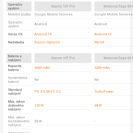
Operační
Xiaomi 14T Pro
Motorola Edge 60 
systém
Mobilní služby
Google Mobile Services
Google Mobile Services
Operační
Android
Android
systém
Verze OS
Android 14
Android 15
Nadstavba
Xiaomi HyperOS
My UX
Baterie a
Xiaomi 14T Pro
Motorola Edge 60 
nabíjení
Kapacita
5000 mAh
5200 mAh
baterie
Vyměnitelná
Ne
Ne
baterie
Standard
PD 3.0; Mi-FC 2.0
TurboPower
nabíjení
Max. výkon
drátového
120 W
68 W
nabíjení
Max. výkon
bezdrátového
50 W
-
nabíjení