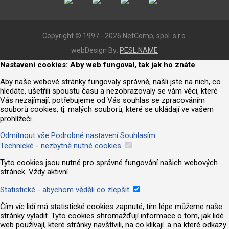
Copyright © 1997 - 2026 NetComp, spol. s r.o.
webDesign By:
PESL.NAME
Nastavení cookies: Aby web fungoval, tak jak ho znáte
Aby naše webové stránky fungovaly správně, našli jste na nich, co
hledáte, ušetřili spoustu času a nezobrazovaly se vám věci, které
Vás nezajímají, potřebujeme od Vás souhlas se zpracováním
souborů cookies, tj. malých souborů, které se ukládají ve vašem
prohlížeči.
Odmítnout vše
Podrobné nastavení
Souhlasím
Technické - nezbytně nutné cookies
Tyto cookies jsou nutné pro správné fungování našich webových
stránek. Vždy aktivní.
Statistické - abychom věděli co zlepšit
Čím víc lidí má statistické cookies zapnuté, tím lépe můžeme naše
stránky vyladit. Tyto cookies shromažďují informace o tom, jak lidé
web používají, které stránky navštívili, na co klikají. a na které odkazy