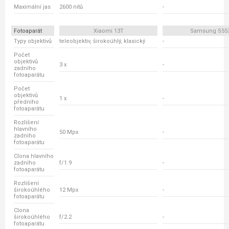
Maximální jas
2600 nitů
-
Fotoaparát
Xiaomi 13T
Samsung S55
Typy objektivů
teleobjektiv, širokoúhlý, klasický
-
Počet
objektivů
3 x
-
zadního
fotoaparátu
Počet
objektivů
1 x
-
předního
fotoaparátu
Rozlišení
hlavního
50 Mpx
-
zadního
fotoaparátu
Clona hlavního
zadního
f/1.9
-
fotoaparátu
Rozlišení
širokoúhlého
12 Mpx
-
fotoaparátu
Clona
širokoúhlého
f/2.2
-
fotoaparátu