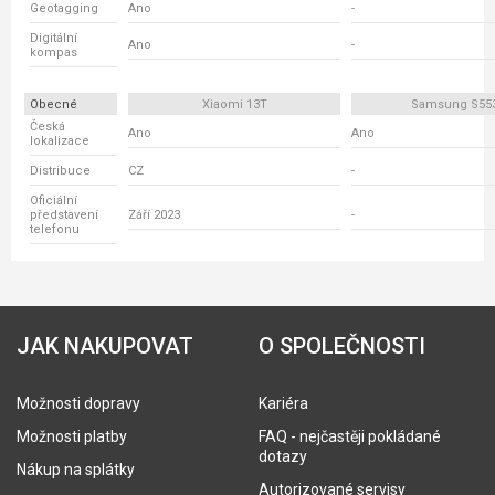
Geotagging
Ano
-
Digitální
Ano
-
kompas
Obecné
Xiaomi 13T
Samsung S55
Česká
Ano
Ano
lokalizace
Distribuce
CZ
-
Oficiální
představení
Září 2023
-
telefonu
JAK NAKUPOVAT
O SPOLEČNOSTI
Možnosti dopravy
Kariéra
Možnosti platby
FAQ - nejčastěji pokládané
dotazy
Nákup na splátky
Autorizované servisy