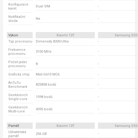
Konfigurace
Dual SIM
-
karet
Notifikační
Ne
-
dioda
Výkon
Xiaomi 13T
Samsung S55
Typ procesoru
Dimensity 8200-Ultra
-
Frekvence
3100 MHz
-
procesoru
Počet jader
8
-
procesoru
Grafický chip
Mali-G610 MC6
-
AnTuTu
825858 bodů
-
Benchmark
Geekbench
1098 bodů
-
Single-core
Geekbench
4095 bodů
-
Multi-core
Paměť
Xiaomi 13T
Samsung S55
Uživatelská
256 GB
-
paměť