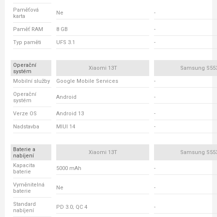
Paměťová
Ne
-
karta
Paměť RAM
8 GB
-
Typ paměti
UFS 3.1
-
Operační
Xiaomi 13T
Samsung S55
systém
Mobilní služby
Google Mobile Services
-
Operační
Android
-
systém
Verze OS
Android 13
-
Nadstavba
MIUI 14
-
Baterie a
Xiaomi 13T
Samsung S55
nabíjení
Kapacita
5000 mAh
-
baterie
Vyměnitelná
Ne
-
baterie
Standard
PD 3.0; QC 4
-
nabíjení