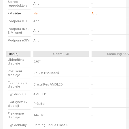
Stereo
Ano
-
reproduktory
FM rádio
Ne
Ano
Podpora OTG
Ano
-
Podpora dvou
Ano
-
SIM karet
Podpora eSIM
Ano
-
Displej
Xiaomi 13T
Samsung S55
Úhlopříčka
6.67 "
-
displeje
Rozlišení
2712 x 1220 bodů
-
displeje
Technologie
CrystalRes AMOLED
-
displeje
Typ displeje
AMOLED
-
Tvar výřezu v
Průstřel
-
displeji
Frekvence
144 Hz
-
displeje
Typ ochrany
Corning Gorilla Glass 5
-