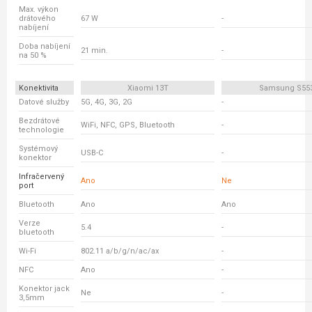
Max. výkon
drátového
67 W
-
nabíjení
Doba nabíjení
21 min.
-
na 50 %
Konektivita
Xiaomi 13T
Samsung S55
Datové služby
5G, 4G, 3G, 2G
-
Bezdrátové
WiFi, NFC, GPS, Bluetooth
-
technologie
Systémový
USB-C
-
konektor
Infračervený
Ano
Ne
port
Bluetooth
Ano
Ano
Verze
5.4
-
bluetooth
Wi-Fi
802.11 a/b/g/n/ac/ax
-
NFC
Ano
-
Konektor jack
Ne
-
3,5mm