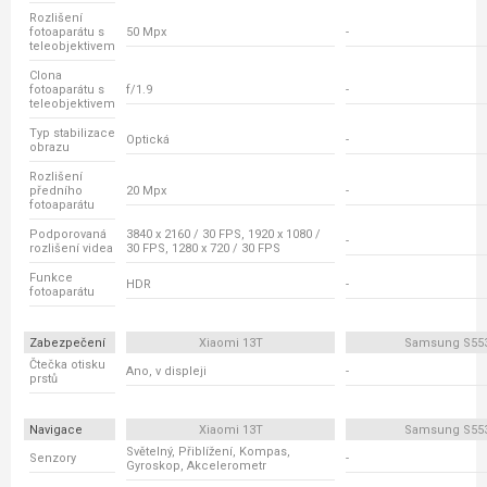
Rozlišení
fotoaparátu s
50 Mpx
-
teleobjektivem
Clona
fotoaparátu s
f/1.9
-
teleobjektivem
Typ stabilizace
Optická
-
obrazu
Rozlišení
předního
20 Mpx
-
fotoaparátu
Podporovaná
3840 x 2160 / 30 FPS, 1920 x 1080 /
-
rozlišení videa
30 FPS, 1280 x 720 / 30 FPS
Funkce
HDR
-
fotoaparátu
Zabezpečení
Xiaomi 13T
Samsung S55
Čtečka otisku
Ano, v displeji
-
prstů
Navigace
Xiaomi 13T
Samsung S55
Světelný, Přiblížení, Kompas,
Senzory
-
Gyroskop, Akcelerometr