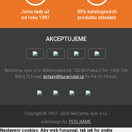
Jsme tady už
95% katalogových
od roku 1997
produktu skladem
AKCEPTUJEME
NetComp, spol. s r.o.
Bělehradská 68, 120 00 Praha 2
Tel.: +420 724
850 672
Email:
dotazy@huramobil.cz
Po-Pá 10-18 hod.
Copyright © 1997 - 2026 NetComp, spol. s r.o.
webDesign By:
PESL.NAME
Nastavení cookies: Aby web fungoval, tak jak ho znáte