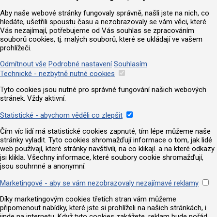
Aby naše webové stránky fungovaly správně, našli jste na nich, co
hledáte, ušetřili spoustu času a nezobrazovaly se vám věci, které
Vás nezajímají, potřebujeme od Vás souhlas se zpracováním
souborů cookies, tj. malých souborů, které se ukládají ve vašem
prohlížeči.
Odmítnout vše
Podrobné nastavení
Souhlasím
Technické - nezbytně nutné cookies
Tyto cookies jsou nutné pro správné fungování našich webových
stránek. Vždy aktivní.
Statistické - abychom věděli co zlepšit
Čím víc lidí má statistické cookies zapnuté, tím lépe můžeme naše
stránky vyladit. Tyto cookies shromažďují informace o tom, jak lidé
web používají, které stránky navštívili, na co klikají. a na které odkazy
jsi klikla. Všechny informace, které soubory cookie shromažďují,
jsou souhrnné a anonymní.
Marketingové - aby se vám nezobrazovaly nezajímavé reklamy
Díky marketingovým cookies třetích stran vám můžeme
připomenout nabídky, které jste si prohlíželi na našich stránkách, i
jinde na internetu. Když tyto cookies zakážete, reklam bude pořád