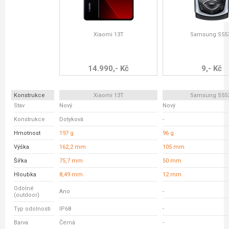
Xiaomi 13T
Samsung S55
14.990,- Kč
9,- Kč
Konstrukce
Xiaomi 13T
Samsung S55
Stav
Nový
Nový
Konstrukce
Dotyková
-
Hmotnost
197 g
96 g
Výška
162,2 mm
105 mm
Šířka
75,7 mm
50 mm
Hloubka
8,49 mm
12 mm
Odolné
Ano
-
(outdoor)
Typ odolnosti
IP68
-
Barva
Černá
-