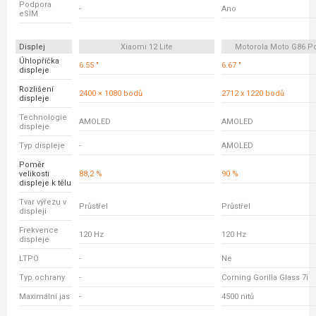
Podpora
-
Ano
eSIM
Displej
Xiaomi 12 Lite
Motorola Moto G86 P
Úhlopříčka
6.55 "
6.67 "
displeje
Rozlišení
2400 × 1080 bodů
2712 x 1220 bodů
displeje
Technologie
AMOLED
AMOLED
displeje
Typ displeje
-
AMOLED
Poměr
velikosti
88,2 %
90 %
displeje k tělu
Tvar výřezu v
Průstřel
Průstřel
displeji
Frekvence
120 Hz
120 Hz
displeje
LTPO
-
Ne
Typ ochrany
-
Corning Gorilla Glass 7i
Maximální jas
-
4500 nitů