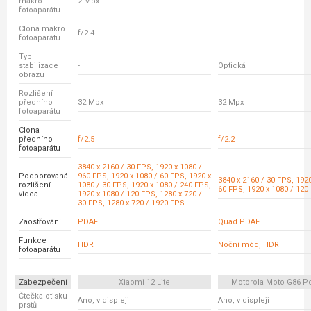
makro
2 Mpx
-
fotoaparátu
Clona makro
f/2.4
-
fotoaparátu
Typ
stabilizace
-
Optická
obrazu
Rozlišení
předního
32 Mpx
32 Mpx
fotoaparátu
Clona
předního
f/2.5
f/2.2
fotoaparátu
3840 x 2160 / 30 FPS, 1920 x 1080 /
Podporovaná
960 FPS, 1920 x 1080 / 60 FPS, 1920 x
3840 x 2160 / 30 FPS, 1920
rozlišení
1080 / 30 FPS, 1920 x 1080 / 240 FPS,
60 FPS, 1920 x 1080 / 120
videa
1920 x 1080 / 120 FPS, 1280 x 720 /
30 FPS, 1280 x 720 / 1920 FPS
Zaostřování
PDAF
Quad PDAF
Funkce
HDR
Noční mód, HDR
fotoaparátu
Zabezpečení
Xiaomi 12 Lite
Motorola Moto G86 P
Čtečka otisku
Ano, v displeji
Ano, v displeji
prstů