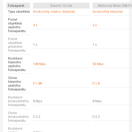
Fotoaparát
Xiaomi 12 Lite
Motorola Moto G86 P
Typy objektivů
širokoúhlý, makro, klasický
širokoúhlý, klasický
Počet
objektivů
3 x
2 x
zadního
fotoaparátu
Počet
objektivů
1 x
1 x
předního
fotoaparátu
Rozlišení
hlavního
108 Mpx
50 Mpx
zadního
fotoaparátu
Clona
hlavního
f/1.88
f/1.8
zadního
fotoaparátu
Rozlišení
širokoúhlého
8 Mpx
8 Mpx
fotoaparátu
Clona
širokoúhlého
f/2.2
f/2.2
fotoaparátu
Rozlišení