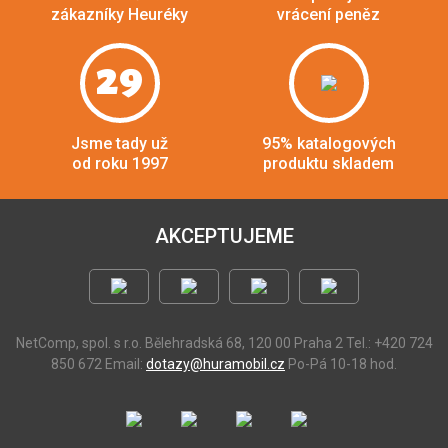
zákazníky Heuréky
vrácení peněz
29
Jsme tady už
95% katalogových
od roku 1997
produktu skladem
AKCEPTUJEME
NetComp, spol. s r.o.
Bělehradská 68, 120 00 Praha 2
Tel.: +420 724
850 672
Email:
dotazy@huramobil.cz
Po-Pá 10-18 hod.