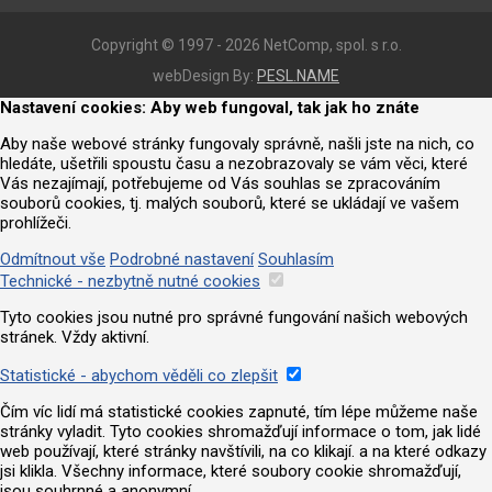
Copyright © 1997 - 2026 NetComp, spol. s r.o.
webDesign By:
PESL.NAME
Nastavení cookies: Aby web fungoval, tak jak ho znáte
Aby naše webové stránky fungovaly správně, našli jste na nich, co
hledáte, ušetřili spoustu času a nezobrazovaly se vám věci, které
Vás nezajímají, potřebujeme od Vás souhlas se zpracováním
souborů cookies, tj. malých souborů, které se ukládají ve vašem
prohlížeči.
Odmítnout vše
Podrobné nastavení
Souhlasím
Technické - nezbytně nutné cookies
Tyto cookies jsou nutné pro správné fungování našich webových
stránek. Vždy aktivní.
Statistické - abychom věděli co zlepšit
Čím víc lidí má statistické cookies zapnuté, tím lépe můžeme naše
stránky vyladit. Tyto cookies shromažďují informace o tom, jak lidé
web používají, které stránky navštívili, na co klikají. a na které odkazy
jsi klikla. Všechny informace, které soubory cookie shromažďují,
jsou souhrnné a anonymní.