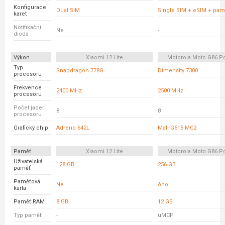
Konfigurace
Dual SIM
Single SIM + eSIM + pam
karet
Notifikační
Ne
-
dioda
Výkon
Xiaomi 12 Lite
Motorola Moto G86 P
Typ
Snapdragon 778G
Dimensity 7300
procesoru
Frekvence
2400 MHz
2500 MHz
procesoru
Počet jader
8
8
procesoru
Grafický chip
Adreno 642L
Mali-G615 MC2
Paměť
Xiaomi 12 Lite
Motorola Moto G86 P
Uživatelská
128 GB
256 GB
paměť
Paměťová
Ne
Ano
karta
Paměť RAM
8 GB
12 GB
Typ paměti
-
uMCP