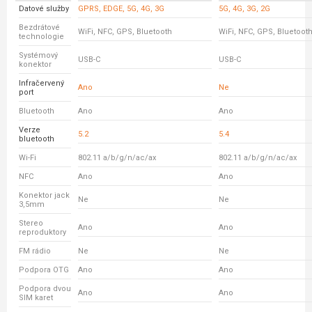
Datové služby
GPRS, EDGE, 5G, 4G, 3G
5G, 4G, 3G, 2G
Bezdrátové
WiFi, NFC, GPS, Bluetooth
WiFi, NFC, GPS, Bluetoot
technologie
Systémový
USB-C
USB-C
konektor
Infračervený
Ano
Ne
port
Bluetooth
Ano
Ano
Verze
5.2
5.4
bluetooth
Wi-Fi
802.11 a/b/g/n/ac/ax
802.11 a/b/g/n/ac/ax
NFC
Ano
Ano
Konektor jack
Ne
Ne
3,5mm
Stereo
Ano
Ano
reproduktory
FM rádio
Ne
Ne
Podpora OTG
Ano
Ano
Podpora dvou
Ano
Ano
SIM karet