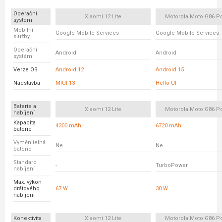
Operační
Xiaomi 12 Lite
Motorola Moto G86 P
systém
Mobilní
Google Mobile Services
Google Mobile Services
služby
Operační
Android
Android
systém
Verze OS
Android 12
Android 15
Nadstavba
MIUI 13
Hello UI
Baterie a
Xiaomi 12 Lite
Motorola Moto G86 P
nabíjení
Kapacita
4300 mAh
6720 mAh
baterie
Vyměnitelná
Ne
Ne
baterie
Standard
-
TurboPower
nabíjení
Max. výkon
drátového
67 W
30 W
nabíjení
Konektivita
Xiaomi 12 Lite
Motorola Moto G86 P