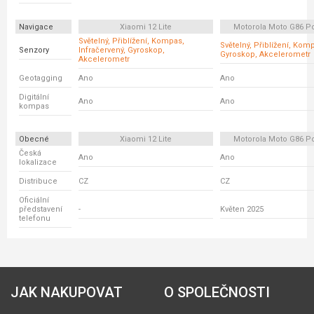
Navigace
Xiaomi 12 Lite
Motorola Moto G86 P
Světelný, Přiblížení, Kompas,
Světelný, Přiblížení, Kom
Senzory
Infračervený, Gyroskop,
Gyroskop, Akcelerometr
Akcelerometr
Geotagging
Ano
Ano
Digitální
Ano
Ano
kompas
Obecné
Xiaomi 12 Lite
Motorola Moto G86 P
Česká
Ano
Ano
lokalizace
Distribuce
CZ
CZ
Oficiální
představení
-
Květen 2025
telefonu
JAK NAKUPOVAT
O SPOLEČNOSTI