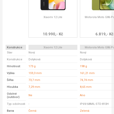
Xiaomi 12 Lite
Motorola Moto G86 P
10.990,- Kč
6.819,- Kč
Konstrukce
Xiaomi 12 Lite
Motorola Moto G86 P
Stav
Nový
Nový
Konstrukce
Dotyková
Dotyková
Hmotnost
173 g
198 g
Výška
159,3 mm
161,21 mm
Šířka
73,7 mm
74,74 mm
Hloubka
7,29 mm
8,65 mm
Odolné
Ne
Ano
(outdoor)
Typ odolnosti
-
IP69/68MIL-STD-810H
Barva
Černá
Zelená