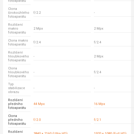
fotoaparátu
Clona
širokoúhlého
f/2.2
-
fotoaparátu
Rozlišení
makro
2 Mpx
2 Mpx
fotoaparátu
Clona makro
f/2.4
f/2.4
fotoaparátu
Rozlišení
hloubkového
-
2 Mpx
fotoaparátu
Clona
hloubkového
-
f/2.4
fotoaparátu
Typ
stabilizace
-
-
obrazu
Rozlišení
předního
44 Mpx
16 Mpx
fotoaparátu
Clona
předního
f/2.0
f/2.1
fotoaparátu
Rozlišení
3840 × 2160 (Ultra HD)
1920 × 1080 (Full HD)