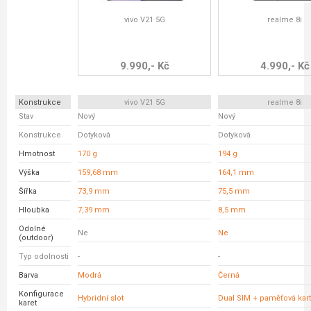
vivo V21 5G
realme 8i
9.990,- Kč
4.990,- Kč
Konstrukce
vivo V21 5G
realme 8i
Stav
Nový
Nový
Konstrukce
Dotyková
Dotyková
Hmotnost
170 g
194 g
Výška
159,68 mm
164,1 mm
Šířka
73,9 mm
75,5 mm
Hloubka
7,39 mm
8,5 mm
Odolné
Ne
Ne
(outdoor)
Typ odolnosti
-
-
Barva
Modrá
Černá
Konfigurace
Hybridní slot
Dual SIM + paměťová kar
karet