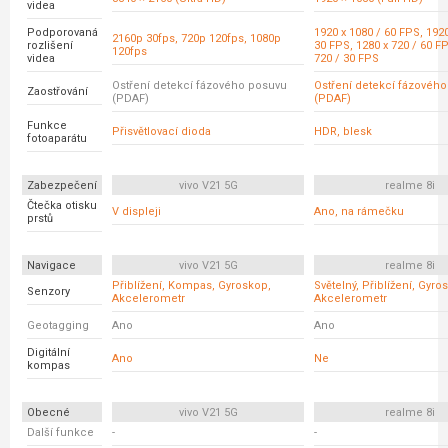
videa
Podporovaná
1920 x 1080 / 60 FPS, 1920
2160p 30fps, 720p 120fps, 1080p
rozlišení
30 FPS, 1280 x 720 / 60 FP
120fps
videa
720 / 30 FPS
Ostření detekcí fázového posuvu
Ostření detekcí fázovéh
Zaostřování
(PDAF)
(PDAF)
Funkce
Přisvětlovací dioda
HDR, blesk
fotoaparátu
Zabezpečení
vivo V21 5G
realme 8i
Čtečka otisku
V displeji
Ano, na rámečku
prstů
Navigace
vivo V21 5G
realme 8i
Přiblížení, Kompas, Gyroskop,
Světelný, Přiblížení, Gyro
Senzory
Akcelerometr
Akcelerometr
Geotagging
Ano
Ano
Digitální
Ano
Ne
kompas
Obecné
vivo V21 5G
realme 8i
Další funkce
-
-