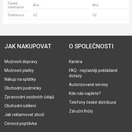
Česká
Ano
Ano
lokalizace
Distribuce
CZ
CZ
JAK NAKUPOVAT
O SPOLEČNOSTI
Možnosti dopravy
Kariéra
Možnosti platby
FAQ - nejčastěji pokládané
dotazy
Nákup na splátky
Autorizované servisy
Obchodní podmínky
Kde nás najdete?
Zpracování osobních údajů
Telefony české distribuce
Obchodní sdělení
Záruční lhůty
Jak reklamovat zboží
Cenová poptávka