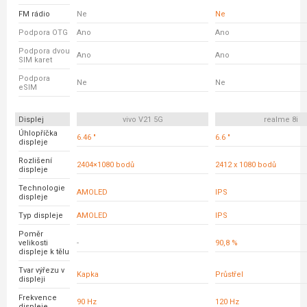
FM rádio
Ne
Ne
Podpora OTG
Ano
Ano
Podpora dvou
Ano
Ano
SIM karet
Podpora
Ne
Ne
eSIM
Displej
vivo V21 5G
realme 8i
Úhlopříčka
6.46 "
6.6 "
displeje
Rozlišení
2404×1080 bodů
2412 x 1080 bodů
displeje
Technologie
AMOLED
IPS
displeje
Typ displeje
AMOLED
IPS
Poměr
velikosti
-
90,8 %
displeje k tělu
Tvar výřezu v
Kapka
Průstřel
displeji
Frekvence
90 Hz
120 Hz
displeje