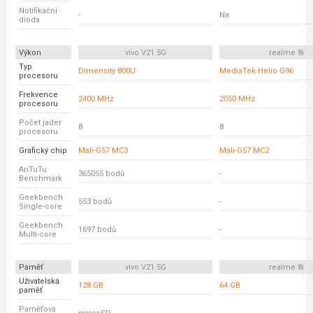
Notifikační
-
Ne
dioda
Výkon
vivo V21 5G
realme 8i
Typ
Dimensity 800U
MediaTek Helio G96
procesoru
Frekvence
2400 MHz
2050 MHz
procesoru
Počet jader
8
8
procesoru
Grafický chip
Mali-G57 MC3
Mali-G57 MC2
AnTuTu
365055 bodů
-
Benchmark
Geekbench
553 bodů
-
Single-core
Geekbench
1697 bodů
-
Multi-core
Paměť
vivo V21 5G
realme 8i
Uživatelská
128 GB
64 GB
paměť
Paměťová