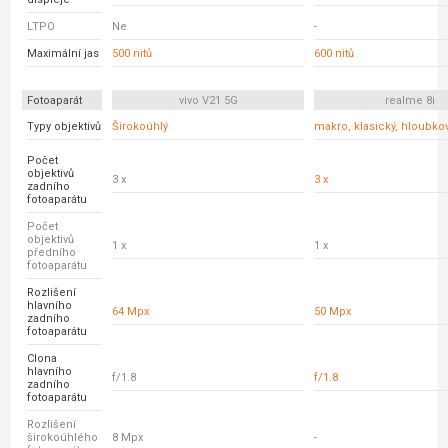
LTPO
Ne
-
Maximální jas
500 nitů
600 nitů
Fotoaparát
vivo V21 5G
realme 8i
Typy objektivů
Širokoúhlý
makro, klasický, hloubko
Počet
objektivů
3 x
3 x
zadního
fotoaparátu
Počet
objektivů
1 x
1 x
předního
fotoaparátu
Rozlišení
hlavního
64 Mpx
50 Mpx
zadního
fotoaparátu
Clona
hlavního
f/1.8
f/1.8
zadního
fotoaparátu
Rozlišení
širokoúhlého
8 Mpx
-