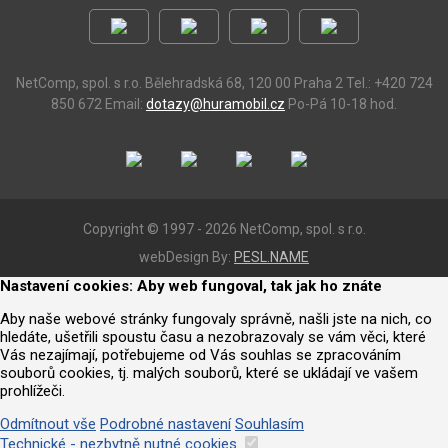
NetComp, spol. s r.o.
Bělehradská 68, 120 00 Praha 2
Tel.: +420 724
850 672
Email:
dotazy@huramobil.cz
Po-Pá 10-18 hod.
Copyright © 1997 - 2026 NetComp, spol. s r.o.
webDesign By:
PESL.NAME
Nastavení cookies: Aby web fungoval, tak jak ho znáte
Aby naše webové stránky fungovaly správně, našli jste na nich, co
hledáte, ušetřili spoustu času a nezobrazovaly se vám věci, které
Vás nezajímají, potřebujeme od Vás souhlas se zpracováním
souborů cookies, tj. malých souborů, které se ukládají ve vašem
prohlížeči.
Odmítnout vše
Podrobné nastavení
Souhlasím
Technické - nezbytně nutné cookies