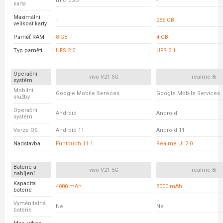
microSD
-
karta
Maximální
-
256 GB
velikost karty
Paměť RAM
8 GB
4 GB
Typ paměti
UFS 2.2
UFS 2.1
Operační
vivo V21 5G
realme 8i
systém
Mobilní
Google Mobile Services
Google Mobile Services
služby
Operační
Android
Android
systém
Verze OS
Android 11
Android 11
Nadstavba
Funtouch 11.1
Realme UI 2.0
Baterie a
vivo V21 5G
realme 8i
nabíjení
Kapacita
4000 mAh
5000 mAh
baterie
Vyměnitelná
Ne
Ne
baterie