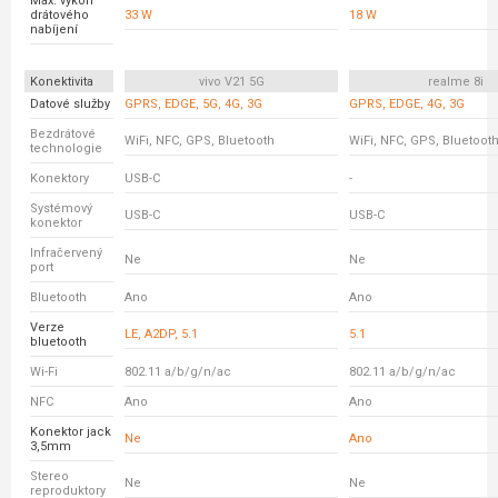
Max. výkon
drátového
33 W
18 W
nabíjení
Konektivita
vivo V21 5G
realme 8i
Datové služby
GPRS, EDGE, 5G, 4G, 3G
GPRS, EDGE, 4G, 3G
Bezdrátové
WiFi, NFC, GPS, Bluetooth
WiFi, NFC, GPS, Bluetoot
technologie
Konektory
USB-C
-
Systémový
USB-C
USB-C
konektor
Infračervený
Ne
Ne
port
Bluetooth
Ano
Ano
Verze
LE, A2DP, 5.1
5.1
bluetooth
Wi-Fi
802.11 a/b/g/n/ac
802.11 a/b/g/n/ac
NFC
Ano
Ano
Konektor jack
Ne
Ano
3,5mm
Stereo
Ne
Ne
reproduktory