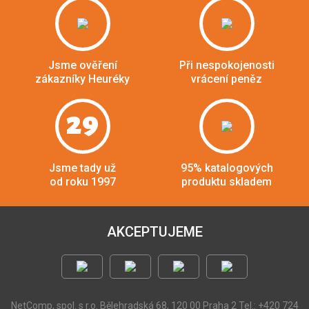
Jsme ověření
Při nespokojenosti
zákazníky Heuréky
vrácení peněz
29
Jsme tady už
95% katalogových
od roku 1997
produktu skladem
AKCEPTUJEME
NetComp, spol. s r.o.
Bělehradská 68, 120 00 Praha 2
Tel.: +420 724