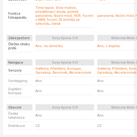
Time-lapse, Slow motion,
přisvětlovací dioda, portrét,
Funkce
panorama, Noční mód, HDR, focení
panorama, Noční mód, 
fotoaparátu
v RAW, focení 20 snímků za
sekundu, blesk
Zabezpečení
Sony Xperia 5 IV
Motorola Moto 
Čtečka otisku
Ano, na rámečku
Ano, v displeji
prstů
Navigace
Sony Xperia 5 IV
Motorola Moto 
Světelný, Přiblížení, Kompas,
Světelný, Přiblížení, Ko
Senzory
Gyroskop, Barometr, Akcelerometr
Gyroskop, Akcelerometr
Geotagging
Ano
Ano
Digitální
Ano
Ano
kompas
Obecné
Sony Xperia 5 IV
Motorola Moto 
Česká
Ano
Ano
lokalizace
Distribuce
CZ
CZ