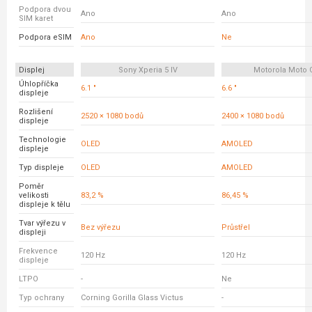
Podpora dvou
Ano
Ano
SIM karet
Podpora eSIM
Ano
Ne
Displej
Sony Xperia 5 IV
Motorola Moto 
Úhlopříčka
6.1 "
6.6 "
displeje
Rozlišení
2520 × 1080 bodů
2400 × 1080 bodů
displeje
Technologie
OLED
AMOLED
displeje
Typ displeje
OLED
AMOLED
Poměr
velikosti
83,2 %
86,45 %
displeje k tělu
Tvar výřezu v
Bez výřezu
Průstřel
displeji
Frekvence
120 Hz
120 Hz
displeje
LTPO
-
Ne
Typ ochrany
Corning Gorilla Glass Victus
-