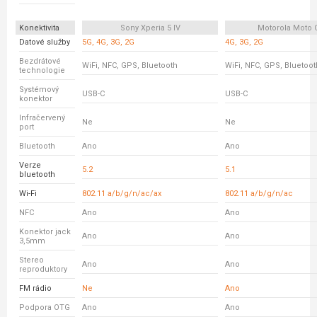
Konektivita
Sony Xperia 5 IV
Motorola Moto 
Datové služby
5G, 4G, 3G, 2G
4G, 3G, 2G
Bezdrátové
WiFi, NFC, GPS, Bluetooth
WiFi, NFC, GPS, Bluetoot
technologie
Systémový
USB-C
USB-C
konektor
Infračervený
Ne
Ne
port
Bluetooth
Ano
Ano
Verze
5.2
5.1
bluetooth
Wi-Fi
802.11 a/b/g/n/ac/ax
802.11 a/b/g/n/ac
NFC
Ano
Ano
Konektor jack
Ano
Ano
3,5mm
Stereo
Ano
Ano
reproduktory
FM rádio
Ne
Ano
Podpora OTG
Ano
Ano