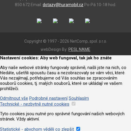
850 672
Email:
dotazy@huramobil.cz
Po-Pá 10-18 hod.
Copyright © 1997 - 2026 NetComp, spol. s r.o.
webDesign By:
PESL.NAME
Nastavení cookies: Aby web fungoval, tak jak ho znáte
Aby naše webové stránky fungovaly správně, našli jste na nich, co
hledáte, ušetřili spoustu času a nezobrazovaly se vám věci, které
Vás nezajímají, potřebujeme od Vás souhlas se zpracováním
souborů cookies, tj. malých souborů, které se ukládají ve vašem
prohlížeči.
Odmítnout vše
Podrobné nastavení
Souhlasím
Technické - nezbytně nutné cookies
Tyto cookies jsou nutné pro správné fungování našich webových
stránek. Vždy aktivní.
Statistické - abychom věděli co zlepšit