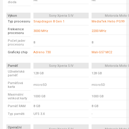
Ne
Ne
dioda
Výkon
Sony Xperia 5 IV
Motorola Moto 
Typ procesoru
Snapdragon 8 Gen 1
MediaTek Helio PG99
Frekvence
3000 MHz
2200 MHz
procesoru
Počet jader
8
8
procesoru
Grafický chip
Adreno 730
Mali-G57 MC2
Paměť
Sony Xperia 5 IV
Motorola Moto 
Uživatelská
128 GB
128 GB
paměť
Paměťová
microSD
microSD
karta
Maximální
1000 GB
1000 GB
velikost karty
Paměť RAM
8 GB
8 GB
Typ paměti
UFS 3.X
-
Operační