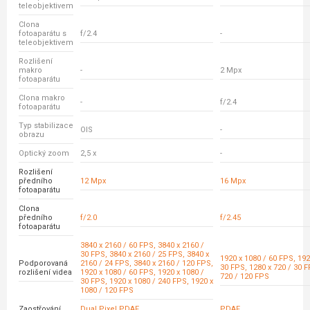
teleobjektivem
Clona
fotoaparátu s
f/2.4
-
teleobjektivem
Rozlišení
makro
-
2 Mpx
fotoaparátu
Clona makro
-
f/2.4
fotoaparátu
Typ stabilizace
OIS
-
obrazu
Optický zoom
2,5 x
-
Rozlišení
předního
12 Mpx
16 Mpx
fotoaparátu
Clona
předního
f/2.0
f/2.45
fotoaparátu
3840 x 2160 / 60 FPS, 3840 x 2160 /
30 FPS, 3840 x 2160 / 25 FPS, 3840 x
1920 x 1080 / 60 FPS, 192
Podporovaná
2160 / 24 FPS, 3840 x 2160 / 120 FPS,
30 FPS, 1280 x 720 / 30 F
rozlišení videa
1920 x 1080 / 60 FPS, 1920 x 1080 /
720 / 120 FPS
30 FPS, 1920 x 1080 / 240 FPS, 1920 x
1080 / 120 FPS
Zaostřování
Dual Pixel PDAF
PDAF