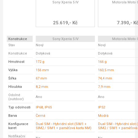
Sony Xperia 5 IV
Motorola Moto 
25.619,- Kč
7.390,- K
Konstrukce
Sony Xperia 5 IV
Motorola Moto 
Stav
Nový
Nový
Konstrukce
Dotyková
Dotyková
Hmotnost
172 g
166 g
Výška
156 mm
160,5 mm
Šířka
67 mm
74,4 mm
Hloubka
8,2 mm
7,9 mm
Odolné
Ano
Ano
(outdoor)
Typ odolnosti
IP68, IP65
IP52
Barva
Černá
Modrá
Konfigurace
Dual SIM - Hybridní slot (SIM1 +
Dual SIM - Hybridní slot 
karet
SIM2 / SIM1 + paměťová karta NM)
SIM2 / SIM1 + paměťová 
Notifikační