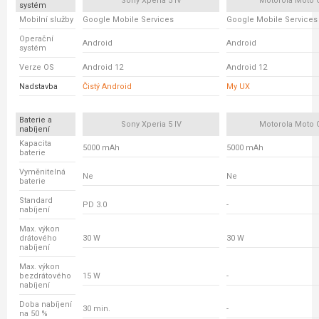
Sony Xperia 5 IV
Motorola Moto 
systém
Mobilní služby
Google Mobile Services
Google Mobile Services
Operační
Android
Android
systém
Verze OS
Android 12
Android 12
Nadstavba
Čistý Android
My UX
Baterie a
Sony Xperia 5 IV
Motorola Moto 
nabíjení
Kapacita
5000 mAh
5000 mAh
baterie
Vyměnitelná
Ne
Ne
baterie
Standard
PD 3.0
-
nabíjení
Max. výkon
drátového
30 W
30 W
nabíjení
Max. výkon
bezdrátového
15 W
-
nabíjení
Doba nabíjení
30 min.
-
na 50 %