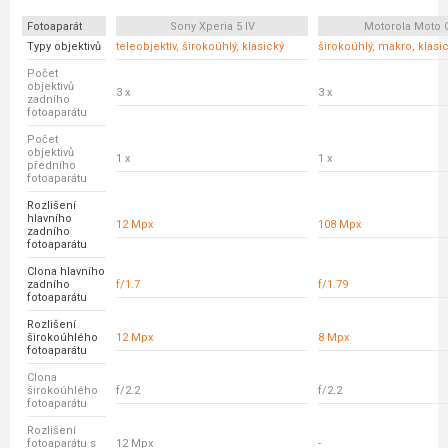
Fotoaparát
Sony Xperia 5 IV
Motorola Moto 
Typy objektivů
teleobjektiv, širokoúhlý, klasický
širokoúhlý, makro, klasi
Počet
objektivů
3 x
3 x
zadního
fotoaparátu
Počet
objektivů
1 x
1 x
předního
fotoaparátu
Rozlišení
hlavního
12 Mpx
108 Mpx
zadního
fotoaparátu
Clona hlavního
zadního
f/1.7
f/1.79
fotoaparátu
Rozlišení
širokoúhlého
12 Mpx
8 Mpx
fotoaparátu
Clona
širokoúhlého
f/2.2
f/2.2
fotoaparátu
Rozlišení
fotoaparátu s
12 Mpx
-