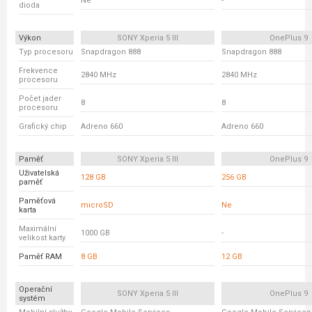
Ne
-
dioda
Výkon
SONY Xperia 5 III
OnePlus 9
Typ procesoru
Snapdragon 888
Snapdragon 888
Frekvence
2840 MHz
2840 MHz
procesoru
Počet jader
8
8
procesoru
Grafický chip
Adreno 660
Adreno 660
Paměť
SONY Xperia 5 III
OnePlus 9
Uživatelská
128 GB
256 GB
paměť
Paměťová
microSD
Ne
karta
Maximální
1000 GB
-
velikost karty
Paměť RAM
8 GB
12 GB
Operační
SONY Xperia 5 III
OnePlus 9
systém