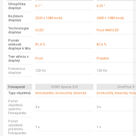
Úhlopříčka
6.1 "
6.55 "
displeje
Rozlišení
2520 x 1080 bodů
2400 × 1080 bodů
displeje
Technologie
OLED
Fluid AMOLED
displeje
Poměr
velikosti
81,4 %
87,6 %
displeje k tělu
Tvar výřezu v
Pruh
Průstřel
displeji
Frekvence
120 Hz
120 Hz
displeje
Fotoaparát
SONY Xperia 5 III
OnePlus 9
Typy objektivů
teleobjektiv, širokoúhlý, klasický
širokoúhlý, klasický, hlo
Počet
objektivů
3 x
3 x
zadního
fotoaparátu
Počet
objektivů
1 x
1 x
předního
fotoaparátu