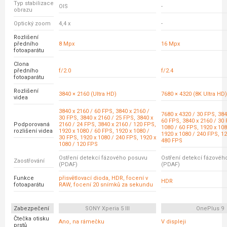
Typ stabilizace
OIS
-
obrazu
Optický zoom
4,4 x
-
Rozlišení
předního
8 Mpx
16 Mpx
fotoaparátu
Clona
předního
f/2.0
f/2.4
fotoaparátu
Rozlišení
3840 × 2160 (Ultra HD)
7680 × 4320 (8K Ultra HD)
videa
3840 x 2160 / 60 FPS, 3840 x 2160 /
7680 x 4320 / 30 FPS, 384
30 FPS, 3840 x 2160 / 25 FPS, 3840 x
60 FPS, 3840 x 2160 / 30 
Podporovaná
2160 / 24 FPS, 3840 x 2160 / 120 FPS,
1080 / 60 FPS, 1920 x 108
rozlišení videa
1920 x 1080 / 60 FPS, 1920 x 1080 /
1920 x 1080 / 240 FPS, 12
30 FPS, 1920 x 1080 / 240 FPS, 1920 x
480 FPS
1080 / 120 FPS
Ostření detekcí fázového posuvu
Ostření detekcí fázovéh
Zaostřování
(PDAF)
(PDAF)
Funkce
přisvětlovací dioda, HDR, focení v
HDR
fotoaparátu
RAW, focení 20 snímků za sekundu
Zabezpečení
SONY Xperia 5 III
OnePlus 9
Čtečka otisku
Ano, na rámečku
V displeji
prstů