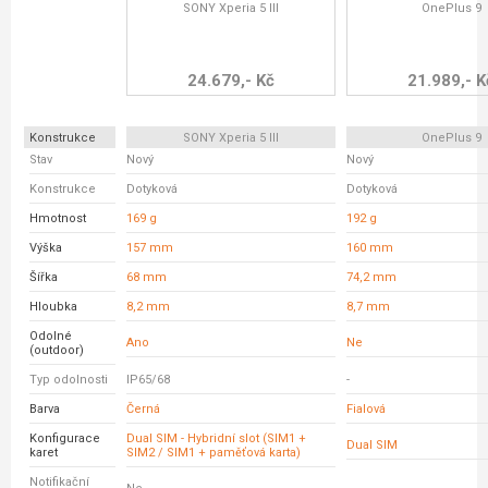
SONY Xperia 5 III
OnePlus 9
24.679,- Kč
21.989,- K
Konstrukce
SONY Xperia 5 III
OnePlus 9
Stav
Nový
Nový
Konstrukce
Dotyková
Dotyková
Hmotnost
169 g
192 g
Výška
157 mm
160 mm
Šířka
68 mm
74,2 mm
Hloubka
8,2 mm
8,7 mm
Odolné
Ano
Ne
(outdoor)
Typ odolnosti
IP65/68
-
Barva
Černá
Fialová
Konfigurace
Dual SIM - Hybridní slot (SIM1 +
Dual SIM
karet
SIM2 / SIM1 + paměťová karta)
Notifikační