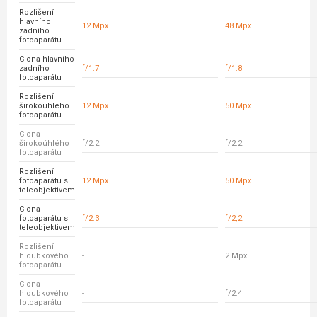
Rozlišení
hlavního
12 Mpx
48 Mpx
zadního
fotoaparátu
Clona hlavního
zadního
f/1.7
f/1.8
fotoaparátu
Rozlišení
širokoúhlého
12 Mpx
50 Mpx
fotoaparátu
Clona
širokoúhlého
f/2.2
f/2.2
fotoaparátu
Rozlišení
fotoaparátu s
12 Mpx
50 Mpx
teleobjektivem
Clona
fotoaparátu s
f/2.3
f/2,2
teleobjektivem
Rozlišení
hloubkového
-
2 Mpx
fotoaparátu
Clona
hloubkového
-
f/2.4
fotoaparátu