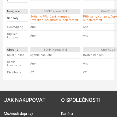
Navigace
SONY Xperia 5 III
OnePlus 9
Světelný, Přiblížení, Kompas,
Přiblížení, Kompas, Gyr
Senzory
Gyroskop, Barometr, Akcelerometr
Akcelerometr
Geotagging
Ano
Ano
Digitální
Ano
Ano
kompas
Obecné
SONY Xperia 5 III
OnePlus 9
Další funkce
Rychlé nabíjení
Rychlé nabíjení
Česká
Ano
Ano
lokalizace
Distribuce
CZ
CZ
JAK NAKUPOVAT
O SPOLEČNOSTI
Možnosti dopravy
Kariéra