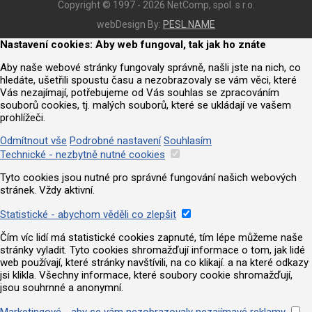
Copyright © 1997 - 2026 NetComp, spol. s r.o.
webDesign By:
PESL.NAME
Nastavení cookies: Aby web fungoval, tak jak ho znáte
Aby naše webové stránky fungovaly správně, našli jste na nich, co
hledáte, ušetřili spoustu času a nezobrazovaly se vám věci, které
Vás nezajímají, potřebujeme od Vás souhlas se zpracováním
souborů cookies, tj. malých souborů, které se ukládají ve vašem
prohlížeči.
Odmítnout vše
Podrobné nastavení
Souhlasím
Technické - nezbytně nutné cookies
Tyto cookies jsou nutné pro správné fungování našich webových
stránek. Vždy aktivní.
Statistické - abychom věděli co zlepšit
Čím víc lidí má statistické cookies zapnuté, tím lépe můžeme naše
stránky vyladit. Tyto cookies shromažďují informace o tom, jak lidé
web používají, které stránky navštívili, na co klikají. a na které odkazy
jsi klikla. Všechny informace, které soubory cookie shromažďují,
jsou souhrnné a anonymní.