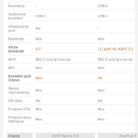
Konektory
-
USB-C
Systémový
USB-C
USB-C
konektor
Infračervený
Ne
-
port
Bluetooth
Ano
Ano
Verze
5.2
LE, aptX HD, A2DP, 5.2
bluetooth
Wi-Fi
802.11 a/b/g/n/ac/ax
802.11 a/b/g/n/ac/ax
NFC
Ano
Ano
Konektor jack
Ano
Ne
3,5mm
Stereo
Ano
Ano
reproduktory
FM rádio
Ne
Ne
Podpora OTG
Ano
Ano
Podpora dvou
Ano
Ano
SIM karet
Displej
SONY Xperia 5 III
OnePlus 9