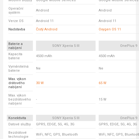
Mobilní služby
Google Mobile Services
Google Mobile Services
Operační
Android
Android
systém
Verze OS
Android 11
Android 11
Nadstavba
Čistý Android
Oxygen OS 11
Baterie a
SONY Xperia 5 III
OnePlus 9
nabíjení
Kapacita
4500 mAh
4500 mAh
baterie
Vyměnitelná
Ne
Ne
baterie
Max. výkon
drátového
30 W
65 W
nabíjení
Max. výkon
bezdrátového
-
15 W
nabíjení
Konektivita
SONY Xperia 5 III
OnePlus 9
Datové služby
GPRS, EDGE, 5G, 4G, 3G
GPRS, EDGE, 5G, 4G, 3G
Bezdrátové
WiFi, NFC, GPS, Bluetooth
WiFi, NFC, GPS, Bluetoot
technologie