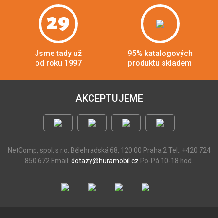
29
Jsme tady už
95% katalogových
od roku 1997
produktu skladem
AKCEPTUJEME
NetComp, spol. s r.o.
Bělehradská 68, 120 00 Praha 2
Tel.: +420 724
850 672
Email:
dotazy@huramobil.cz
Po-Pá 10-18 hod.