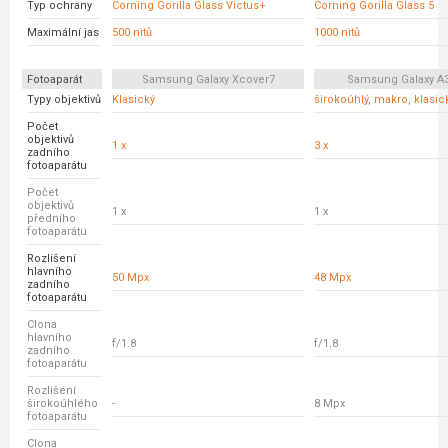
Typ ochrany
Corning Gorilla Glass Victus+
Corning Gorilla Glass 5
Maximální jas
500 nitů
1000 nitů
Fotoaparát
Samsung Galaxy Xcover7
Samsung Galaxy A
Typy objektivů
Klasický
širokoúhlý, makro, klasic
Počet
objektivů
1 x
3 x
zadního
fotoaparátu
Počet
objektivů
1 x
1 x
předního
fotoaparátu
Rozlišení
hlavního
50 Mpx
48 Mpx
zadního
fotoaparátu
Clona
hlavního
f/1.8
f/1.8
zadního
fotoaparátu
Rozlišení
širokoúhlého
-
8 Mpx
fotoaparátu
Clona