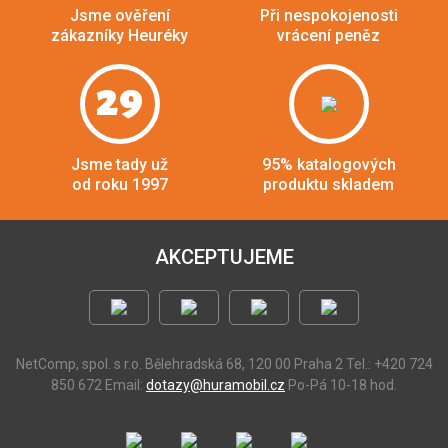
Jsme ověření
Při nespokojenosti
zákazníky Heuréky
vrácení peněz
29
Jsme tady už
95% katalogových
od roku 1997
produktu skladem
AKCEPTUJEME
NetComp, spol. s r.o.
Bělehradská 68, 120 00 Praha 2
Tel.: +420 724
850 672
Email:
dotazy@huramobil.cz
Po-Pá 10-18 hod.