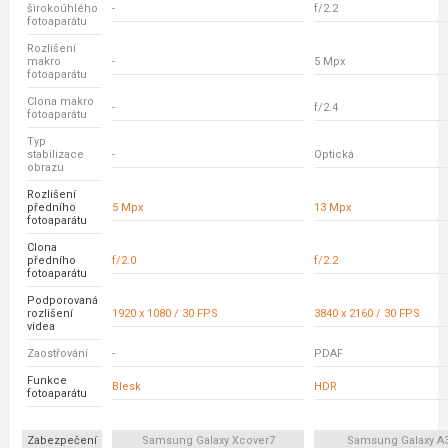
širokoúhlého
-
f/2.2
fotoaparátu
Rozlišení
makro
-
5 Mpx
fotoaparátu
Clona makro
-
f/2.4
fotoaparátu
Typ
stabilizace
-
Optická
obrazu
Rozlišení
předního
5 Mpx
13 Mpx
fotoaparátu
Clona
předního
f/2.0
f/2.2
fotoaparátu
Podporovaná
rozlišení
1920 x 1080 / 30 FPS
3840 x 2160 / 30 FPS
videa
Zaostřování
-
PDAF
Funkce
Blesk
HDR
fotoaparátu
Zabezpečení
Samsung Galaxy Xcover7
Samsung Galaxy A