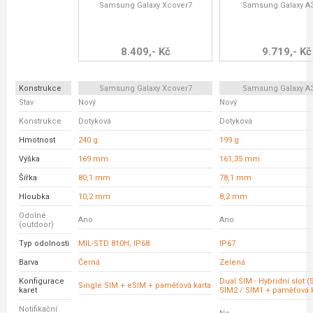
Samsung Galaxy Xcover7
Samsung Galaxy A
8.409,- Kč
9.719,- Kč
Konstrukce
Samsung Galaxy Xcover7
Samsung Galaxy A
Stav
Nový
Nový
Konstrukce
Dotyková
Dotyková
Hmotnost
240 g
199 g
Výška
169 mm
161,35 mm
Šířka
80,1 mm
78,1 mm
Hloubka
10,2 mm
8,2 mm
Odolné
Ano
Ano
(outdoor)
Typ odolnosti
MIL-STD 810H, IP68
IP67
Barva
Černá
Zelená
Konfigurace
Dual SIM - Hybridní slot 
Single SIM + eSIM + paměťová karta
karet
SIM2 / SIM1 + paměťová k
Notifikační