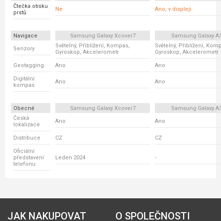
Čtečka otisku
Ne
Ano, v displeji
prstů
Navigace
Samsung Galaxy Xcover7
Samsung Galaxy A
Světelný, Přiblížení, Kompas,
Světelný, Přiblížení, Kom
Senzory
Gyroskop, Akcelerometr
Gyroskop, Akcelerometr
Geotagging
Ano
Ano
Digitální
Ano
Ano
kompas
Obecné
Samsung Galaxy Xcover7
Samsung Galaxy A
Česká
Ano
Ano
lokalizace
Distribuce
CZ
CZ
Oficiální
představení
Leden 2024
-
telefonu
JAK NAKUPOVAT
O SPOLEČNOSTI