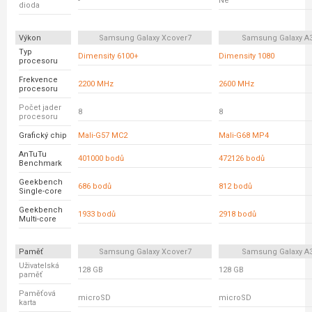
-
Ne
dioda
Výkon
Samsung Galaxy Xcover7
Samsung Galaxy A
Typ
Dimensity 6100+
Dimensity 1080
procesoru
Frekvence
2200 MHz
2600 MHz
procesoru
Počet jader
8
8
procesoru
Grafický chip
Mali-G57 MC2
Mali-G68 MP4
AnTuTu
401000 bodů
472126 bodů
Benchmark
Geekbench
686 bodů
812 bodů
Single-core
Geekbench
1933 bodů
2918 bodů
Multi-core
Paměť
Samsung Galaxy Xcover7
Samsung Galaxy A
Uživatelská
128 GB
128 GB
paměť
Paměťová
microSD
microSD
karta