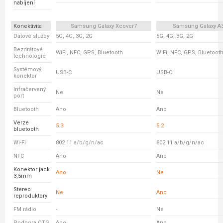
nabíjení
Konektivita
Samsung Galaxy Xcover7
Samsung Galaxy A
Datové služby
5G, 4G, 3G, 2G
5G, 4G, 3G, 2G
Bezdrátové
WiFi, NFC, GPS, Bluetooth
WiFi, NFC, GPS, Bluetoot
technologie
Systémový
USB-C
USB-C
konektor
Infračervený
Ne
Ne
port
Bluetooth
Ano
Ano
Verze
5.3
5.2
bluetooth
Wi-Fi
802.11 a/b/g/n/ac
802.11 a/b/g/n/ac
NFC
Ano
Ano
Konektor jack
Ano
Ne
3,5mm
Stereo
Ne
Ano
reproduktory
FM rádio
-
Ne
Podpora OTG
Ano
Ano