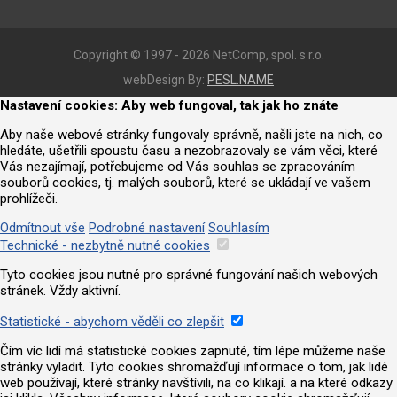
Copyright © 1997 - 2026 NetComp, spol. s r.o.
webDesign By:
PESL.NAME
Nastavení cookies: Aby web fungoval, tak jak ho znáte
Aby naše webové stránky fungovaly správně, našli jste na nich, co
hledáte, ušetřili spoustu času a nezobrazovaly se vám věci, které
Vás nezajímají, potřebujeme od Vás souhlas se zpracováním
souborů cookies, tj. malých souborů, které se ukládají ve vašem
prohlížeči.
Odmítnout vše
Podrobné nastavení
Souhlasím
Technické - nezbytně nutné cookies
Tyto cookies jsou nutné pro správné fungování našich webových
stránek. Vždy aktivní.
Statistické - abychom věděli co zlepšit
Čím víc lidí má statistické cookies zapnuté, tím lépe můžeme naše
stránky vyladit. Tyto cookies shromažďují informace o tom, jak lidé
web používají, které stránky navštívili, na co klikají. a na které odkazy