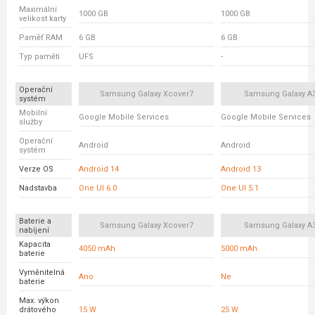
Maximální
1000 GB
1000 GB
velikost karty
Paměť RAM
6 GB
6 GB
Typ paměti
UFS
-
Operační
Samsung Galaxy Xcover7
Samsung Galaxy A
systém
Mobilní
Google Mobile Services
Google Mobile Services
služby
Operační
Android
Android
systém
Verze OS
Android 14
Android 13
Nadstavba
One UI 6.0
One UI 5.1
Baterie a
Samsung Galaxy Xcover7
Samsung Galaxy A
nabíjení
Kapacita
4050 mAh
5000 mAh
baterie
Vyměnitelná
Ano
Ne
baterie
Max. výkon
drátového
15 W
25 W