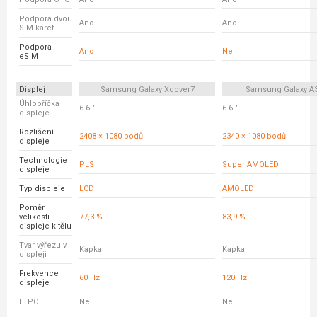
Podpora dvou
Ano
Ano
SIM karet
Podpora
Ano
Ne
eSIM
Displej
Samsung Galaxy Xcover7
Samsung Galaxy A
Úhlopříčka
6.6 "
6.6 "
displeje
Rozlišení
2408 × 1080 bodů
2340 × 1080 bodů
displeje
Technologie
PLS
Super AMOLED
displeje
Typ displeje
LCD
AMOLED
Poměr
velikosti
77,3 %
83,9 %
displeje k tělu
Tvar výřezu v
Kapka
Kapka
displeji
Frekvence
60 Hz
120 Hz
displeje
LTPO
Ne
Ne