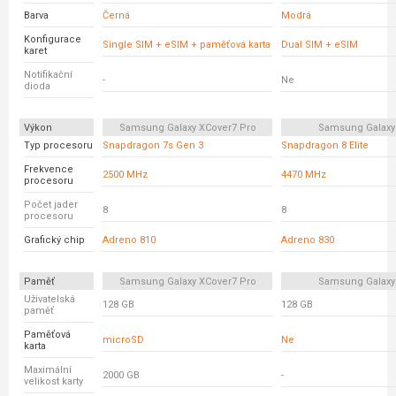
Barva
Černá
Modrá
Konfigurace
Single SIM + eSIM + paměťová karta
Dual SIM + eSIM
karet
Notifikační
-
Ne
dioda
Výkon
Samsung Galaxy XCover7 Pro
Samsung Galaxy
Typ procesoru
Snapdragon 7s Gen 3
Snapdragon 8 Elite
Frekvence
2500 MHz
4470 MHz
procesoru
Počet jader
8
8
procesoru
Grafický chip
Adreno 810
Adreno 830
Paměť
Samsung Galaxy XCover7 Pro
Samsung Galaxy
Uživatelská
128 GB
128 GB
paměť
Paměťová
microSD
Ne
karta
Maximální
2000 GB
-
velikost karty