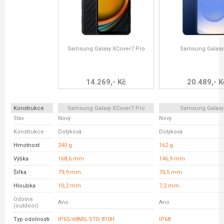
Samsung Galaxy XCover7 Pro
Samsung Galaxy
14.269,- Kč
20.489,- K
Konstrukce
Samsung Galaxy XCover7 Pro
Samsung Galaxy
Stav
Nový
Nový
Konstrukce
Dotyková
Dotyková
Hmotnost
240 g
162 g
Výška
168,6 mm
146,9 mm
Šířka
79,9 mm
70,5 mm
Hloubka
10,2 mm
7,2 mm
Odolné
Ano
Ano
(outdoor)
Typ odolnosti
IP65/68MIL-STD 810H
IP68