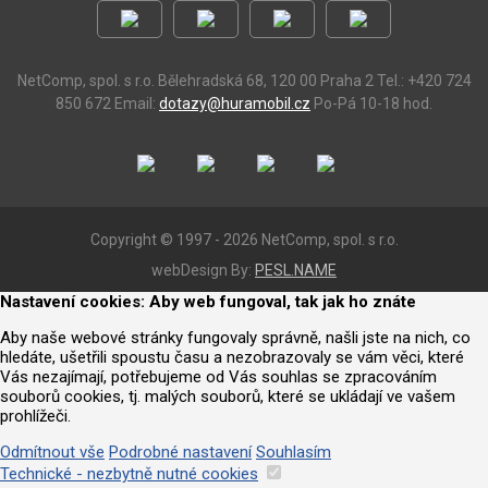
NetComp, spol. s r.o.
Bělehradská 68, 120 00 Praha 2
Tel.: +420 724
850 672
Email:
dotazy@huramobil.cz
Po-Pá 10-18 hod.
Copyright © 1997 - 2026 NetComp, spol. s r.o.
webDesign By:
PESL.NAME
Nastavení cookies: Aby web fungoval, tak jak ho znáte
Aby naše webové stránky fungovaly správně, našli jste na nich, co
hledáte, ušetřili spoustu času a nezobrazovaly se vám věci, které
Vás nezajímají, potřebujeme od Vás souhlas se zpracováním
souborů cookies, tj. malých souborů, které se ukládají ve vašem
prohlížeči.
Odmítnout vše
Podrobné nastavení
Souhlasím
Technické - nezbytně nutné cookies