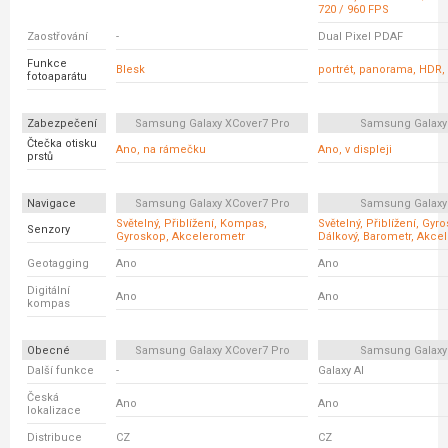
720 / 960 FPS
Zaostřování
-
Dual Pixel PDAF
Funkce
Blesk
portrét, panorama, HDR,
fotoaparátu
Zabezpečení
Samsung Galaxy XCover7 Pro
Samsung Galaxy
Čtečka otisku
Ano, na rámečku
Ano, v displeji
prstů
Navigace
Samsung Galaxy XCover7 Pro
Samsung Galaxy
Světelný, Přiblížení, Kompas,
Světelný, Přiblížení, Gyr
Senzory
Gyroskop, Akcelerometr
Dálkový, Barometr, Akce
Geotagging
Ano
Ano
Digitální
Ano
Ano
kompas
Obecné
Samsung Galaxy XCover7 Pro
Samsung Galaxy
Další funkce
-
Galaxy AI
Česká
Ano
Ano
lokalizace
Distribuce
CZ
CZ