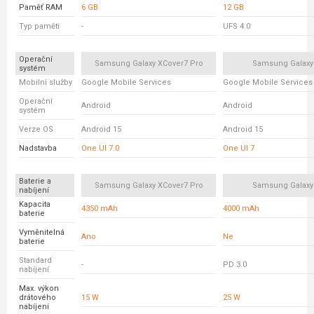
Paměť RAM
6 GB
12 GB
Typ paměti
-
UFS 4.0
Operační
Samsung Galaxy XCover7 Pro
Samsung Galaxy
systém
Mobilní služby
Google Mobile Services
Google Mobile Services
Operační
Android
Android
systém
Verze OS
Android 15
Android 15
Nadstavba
One UI 7.0
One UI 7
Baterie a
Samsung Galaxy XCover7 Pro
Samsung Galaxy
nabíjení
Kapacita
4350 mAh
4000 mAh
baterie
Vyměnitelná
Ano
Ne
baterie
Standard
-
PD 3.0
nabíjení
Max. výkon
drátového
15 W
25 W
nabíjení