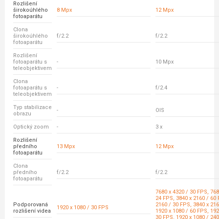
Rozlišení
širokoúhlého
8 Mpx
12 Mpx
fotoaparátu
Clona
širokoúhlého
f/2.2
f/2.2
fotoaparátu
Rozlišení
fotoaparátu s
-
10 Mpx
teleobjektivem
Clona
fotoaparátu s
-
f/2.4
teleobjektivem
Typ stabilizace
-
OIS
obrazu
Optický zoom
-
3 x
Rozlišení
předního
13 Mpx
12 Mpx
fotoaparátu
Clona
předního
f/2.2
f/2.2
fotoaparátu
7680 x 4320 / 30 FPS, 768
24 FPS, 3840 x 2160 / 60 
Podporovaná
2160 / 30 FPS, 3840 x 216
1920 x 1080 / 30 FPS
rozlišení videa
1920 x 1080 / 60 FPS, 192
30 FPS, 1920 x 1080 / 240