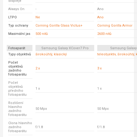
displeje
Always On
-
Ano
LTPO
Ne
Ano
Typ ochrany
Corning Gorilla Glass Victus+
Corning Gorilla Armor
Maximální jas
500 nitů
2600 nitů
Fotoaparát
Samsung Galaxy XCover7 Pro
Samsung Galaxy
Typy objektivů
širokoúhlý, klasický
teleobjektiv, širokoúhlý, 
Počet
objektivů
2 x
3 x
zadního
fotoaparátu
Počet
objektivů
1 x
1 x
předního
fotoaparátu
Rozlišení
hlavního
50 Mpx
50 Mpx
zadního
fotoaparátu
Clona hlavního
zadního
f/1.8
f/1.8
fotoaparátu