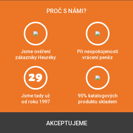
PROČ S NÁMI?
Jsme ověření
Při nespokojenosti
zákazníky Heuréky
vrácení peněz
29
Jsme tady už
95% katalogových
od roku 1997
produktu skladem
AKCEPTUJEME