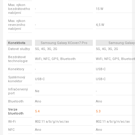
Max. výkon
bezdrátového
-
15 W
nabíjení
Max. výkon
reverzního
-
4,5 W
nabíjení
Konektivita
Samsung Galaxy XCover7 Pro
Samsung Galaxy
Datové služby
5G, 4G, 3G, 2G
5G, 4G, 3G, 2G
Bezdrátové
WiFi, NFC, GPS, Bluetooth
WiFi, NFC, GPS, Bluetoot
technologie
Konektory
-
USB-C
Systémový
USB-C
USB-C
konektor
Infračervený
Ne
-
port
Bluetooth
Ano
Ano
Verze
5.4
5.3
bluetooth
Wi-Fi
802.11 a/b/g/n/ac/ax
802.11 a/b/g/n/ac/ax
NFC
Ano
Ano