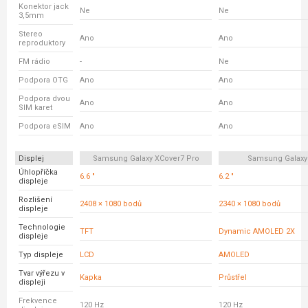
Konektor jack
Ne
Ne
3,5mm
Stereo
Ano
Ano
reproduktory
FM rádio
-
Ne
Podpora OTG
Ano
Ano
Podpora dvou
Ano
Ano
SIM karet
Podpora eSIM
Ano
Ano
Displej
Samsung Galaxy XCover7 Pro
Samsung Galaxy
Úhlopříčka
6.6 "
6.2 "
displeje
Rozlišení
2408 × 1080 bodů
2340 × 1080 bodů
displeje
Technologie
TFT
Dynamic AMOLED 2X
displeje
Typ displeje
LCD
AMOLED
Tvar výřezu v
Kapka
Průstřel
displeji
Frekvence
120 Hz
120 Hz