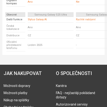
Digitální
Ano
Ne
kompas
Obecné
Samsung Galaxy S25 Ultra
Samsung Galaxy
Další funkce
Stylus Galaxy AI
Rychlé nabíjení
Česká
Ano
Ano
lokalizace
Distribuce
CZ
CZ
Oficiální
představení
Leden 2025
-
telefonu
JAK NAKUPOVAT
O SPOLEČNOSTI
Možnosti dopravy
Kariéra
Možnosti platby
FAQ - nejčastěji pokládané
dotazy
Nákup na splátky
Autorizované servisy