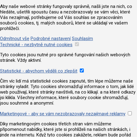
Aby naše webové stránky fungovaly správně, našli jste na nich, co
hledáte, ušetřili spoustu času a nezobrazovaly se vám věci, které
Vás nezajímají, potřebujeme od Vás souhlas se zpracováním
souborů cookies, tj. malých souborů, které se ukládají ve vašem
prohlížeči.
Odmítnout vše
Podrobné nastavení
Souhlasím
Technické - nezbytně nutné cookies
Tyto cookies jsou nutné pro správné fungování našich webových
stránek. Vždy aktivní.
Statistické - abychom věděli co zlepšit
Čím víc lidí má statistické cookies zapnuté, tím lépe můžeme naše
stránky vyladit. Tyto cookies shromažďují informace o tom, jak lidé
web používají, které stránky navštívili, na co klikají. a na které odkazy
jsi klikla. Všechny informace, které soubory cookie shromažďují,
jsou souhrnné a anonymní.
Marketingové - aby se vám nezobrazovaly nezajímavé reklamy
Díky marketingovým cookies třetích stran vám můžeme
připomenout nabídky, které jste si prohlíželi na našich stránkách, i
jinde na internetu. Když tyto cookies zakážete, reklam bude pořád