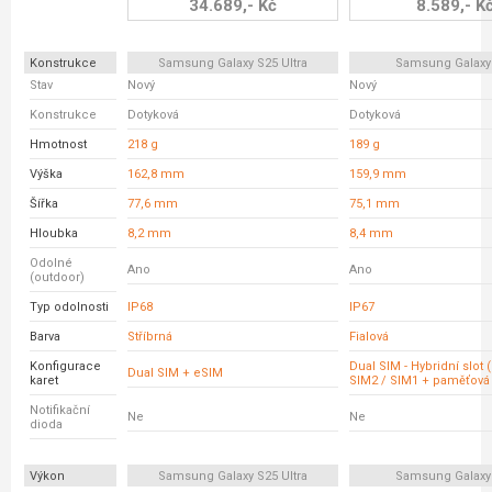
34.689,- Kč
8.589,- K
Konstrukce
Samsung Galaxy S25 Ultra
Samsung Galaxy
Stav
Nový
Nový
Konstrukce
Dotyková
Dotyková
Hmotnost
218 g
189 g
Výška
162,8 mm
159,9 mm
Šířka
77,6 mm
75,1 mm
Hloubka
8,2 mm
8,4 mm
Odolné
Ano
Ano
(outdoor)
Typ odolnosti
IP68
IP67
Barva
Stříbrná
Fialová
Konfigurace
Dual SIM - Hybridní slot 
Dual SIM + eSIM
karet
SIM2 / SIM1 + paměťová 
Notifikační
Ne
Ne
dioda
Výkon
Samsung Galaxy S25 Ultra
Samsung Galaxy