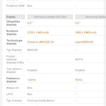
Podpora eSIM
Ano
-
Displej
Samsung Galaxy S25 Ultra
Samsung Galaxy
Úhlopříčka
6.9 "
6.5 "
displeje
Rozlišení
3120 × 1440 bodů
2400 x 1080 bodů
displeje
Technologie
Dynamic AMOLED 2X
superAMOLED
displeje
Typ displeje
AMOLED
-
Poměr
velikosti
-
84,9 %
displeje k tělu
Tvar výřezu v
Průstřel
Průstřel
displeji
Frekvence
120 Hz
90 Hz
displeje
Always On
Ano
-
LTPO
Ano
-
Typ ochrany
Corning Gorilla Armor
-