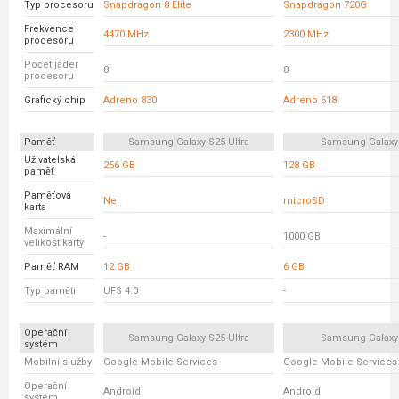
Typ procesoru
Snapdragon 8 Elite
Snapdragon 720G
Frekvence
4470 MHz
2300 MHz
procesoru
Počet jader
8
8
procesoru
Grafický chip
Adreno 830
Adreno 618
Paměť
Samsung Galaxy S25 Ultra
Samsung Galaxy
Uživatelská
256 GB
128 GB
paměť
Paměťová
Ne
microSD
karta
Maximální
-
1000 GB
velikost karty
Paměť RAM
12 GB
6 GB
Typ paměti
UFS 4.0
-
Operační
Samsung Galaxy S25 Ultra
Samsung Galaxy
systém
Mobilní služby
Google Mobile Services
Google Mobile Services
Operační
Android
Android
systém