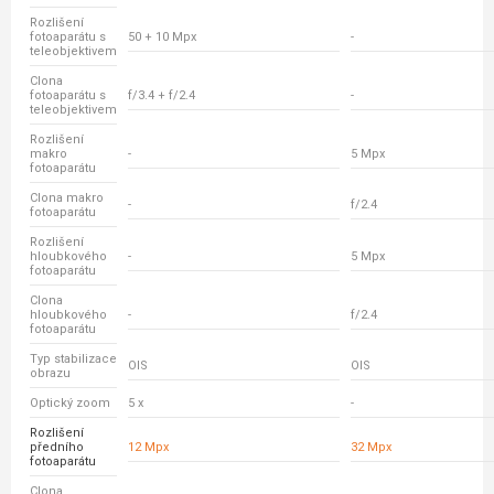
Rozlišení
fotoaparátu s
50 + 10 Mpx
-
teleobjektivem
Clona
fotoaparátu s
f/3.4 + f/2.4
-
teleobjektivem
Rozlišení
makro
-
5 Mpx
fotoaparátu
Clona makro
-
f/2.4
fotoaparátu
Rozlišení
hloubkového
-
5 Mpx
fotoaparátu
Clona
hloubkového
-
f/2.4
fotoaparátu
Typ stabilizace
OIS
OIS
obrazu
Optický zoom
5 x
-
Rozlišení
předního
12 Mpx
32 Mpx
fotoaparátu
Clona