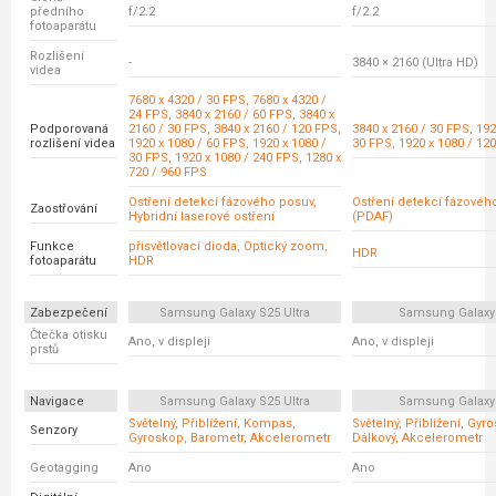
předního
f/2.2
f/2.2
fotoaparátu
Rozlišení
-
3840 × 2160 (Ultra HD)
videa
7680 x 4320 / 30 FPS, 7680 x 4320 /
24 FPS, 3840 x 2160 / 60 FPS, 3840 x
Podporovaná
2160 / 30 FPS, 3840 x 2160 / 120 FPS,
3840 x 2160 / 30 FPS, 192
rozlišení videa
1920 x 1080 / 60 FPS, 1920 x 1080 /
30 FPS, 1920 x 1080 / 12
30 FPS, 1920 x 1080 / 240 FPS, 1280 x
720 / 960 FPS
Ostření detekcí fázového posuv,
Ostření detekcí fázovéh
Zaostřování
Hybridní laserové ostření
(PDAF)
Funkce
přisvětlovací dioda, Optický zoom,
HDR
fotoaparátu
HDR
Zabezpečení
Samsung Galaxy S25 Ultra
Samsung Galaxy
Čtečka otisku
Ano, v displeji
Ano, v displeji
prstů
Navigace
Samsung Galaxy S25 Ultra
Samsung Galaxy
Světelný, Přiblížení, Kompas,
Světelný, Přiblížení, Gyr
Senzory
Gyroskop, Barometr, Akcelerometr
Dálkový, Akcelerometr
Geotagging
Ano
Ano