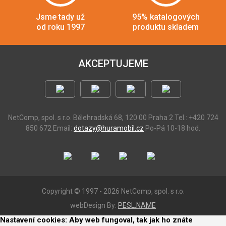
Jsme tady už
95% katalogových
od roku 1997
produktu skladem
AKCEPTUJEME
NetComp, spol. s r.o.
Bělehradská 68, 120 00 Praha 2
Tel.: +420 724
850 672
Email:
dotazy@huramobil.cz
Po-Pá 10-18 hod.
Copyright © 1997 - 2026 NetComp, spol. s r.o.
webDesign By:
PESL.NAME
Nastavení cookies: Aby web fungoval, tak jak ho znáte