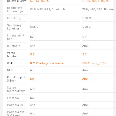
Datové služby
5G, 4G, 3G, 2G
GPRS, EDGE, 4G, 3G
Bezdrátové
WiFi, NFC, GPS, Bluetooth
WiFi, NFC, GPS, Bluetoot
technologie
Konektory
-
USB-C
Systémový
USB-C
USB-C
konektor
Infračervený
Ne
Ne
port
Bluetooth
Ano
Ano
Verze
5.3
5.0
bluetooth
Wi-Fi
802.11 a/b/g/n/ac/ax/be
802.11 a/b/g/n/ac
NFC
Ano
Ano
Konektor jack
Ne
Ano
3,5mm
Stereo
Ano
Ano
reproduktory
FM rádio
Ne
-
Podpora OTG
Ano
Ano
Podpora dvou
Ano
Ano
SIM karet