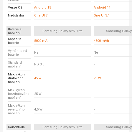
Verze OS
Android 15
Android 11
Nadstavba
One UI 7
One UI 3.1
Baterie a
Samsung Galaxy S25 Ultra
Samsung Galaxy
nabíjení
Kapacita
5000 mAh
4500 mAh
baterie
Vyměnitelná
Ne
Ne
baterie
Standard
PD 3.0
-
nabíjení
Max. výkon
drátového
45 W
25 W
nabíjení
Max. výkon
bezdrátového
25 W
-
nabíjení
Max. výkon
reverzního
4,5 W
-
nabíjení
Konektivita
Samsung Galaxy S25 Ultra
Samsung Galaxy