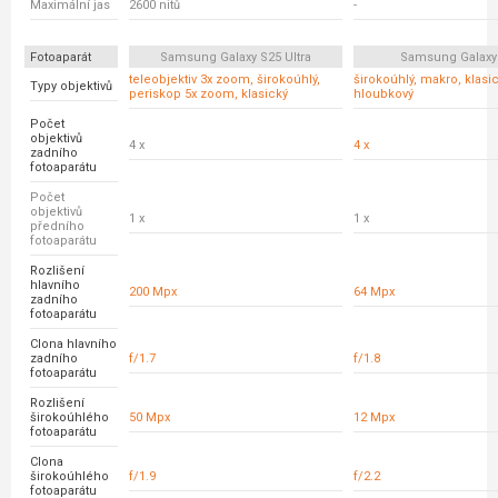
Maximální jas
2600 nitů
-
Fotoaparát
Samsung Galaxy S25 Ultra
Samsung Galaxy
teleobjektiv 3x zoom, širokoúhlý,
širokoúhlý, makro, klasic
Typy objektivů
periskop 5x zoom, klasický
hloubkový
Počet
objektivů
4 x
4 x
zadního
fotoaparátu
Počet
objektivů
1 x
1 x
předního
fotoaparátu
Rozlišení
hlavního
200 Mpx
64 Mpx
zadního
fotoaparátu
Clona hlavního
zadního
f/1.7
f/1.8
fotoaparátu
Rozlišení
širokoúhlého
50 Mpx
12 Mpx
fotoaparátu
Clona
širokoúhlého
f/1.9
f/2.2
fotoaparátu