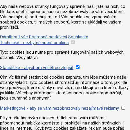
Aby naše webové stránky fungovaly správně, našli jste na nich, co
hledáte, ušetřili spoustu času a nezobrazovaly se vám věci, které
Vás nezajímají, potřebujeme od Vás souhlas se zpracováním
souborů cookies, tj. malých souborů, které se ukládají ve vašem
prohlížeči.
Odmítnout vše
Podrobné nastavení
Souhlasím
Technické - nezbytně nutné cookies
Tyto cookies jsou nutné pro správné fungování našich webových
stránek. Vždy aktivní.
Statistické - abychom věděli co zlepšit
Čím víc lidí má statistické cookies zapnuté, tím lépe můžeme naše
stránky vyladit. Tyto cookies shromažďují informace o tom, jak lidé
web používají, které stránky navštívili, na co klikají. a na které odkazy
jsi klikla. Všechny informace, které soubory cookie shromažďují,
jsou souhrnné a anonymní.
Marketingové - aby se vám nezobrazovaly nezajímavé reklamy
Díky marketingovým cookies třetích stran vám můžeme
připomenout nabídky, které jste si prohlíželi na našich stránkách, i
jinde na internetu. Když tyto cookies zakážete, reklam bude pořád