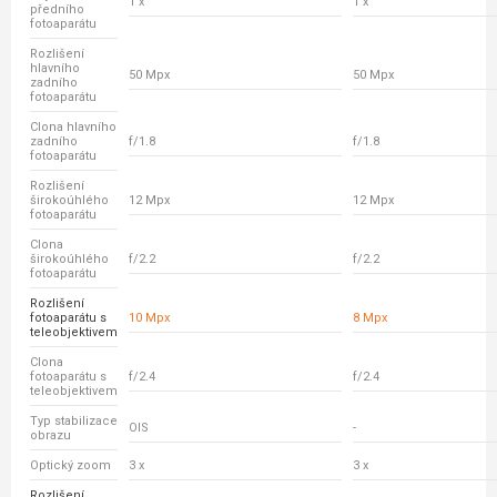
1 x
1 x
předního
fotoaparátu
Rozlišení
hlavního
50 Mpx
50 Mpx
zadního
fotoaparátu
Clona hlavního
zadního
f/1.8
f/1.8
fotoaparátu
Rozlišení
širokoúhlého
12 Mpx
12 Mpx
fotoaparátu
Clona
širokoúhlého
f/2.2
f/2.2
fotoaparátu
Rozlišení
fotoaparátu s
10 Mpx
8 Mpx
teleobjektivem
Clona
fotoaparátu s
f/2.4
f/2.4
teleobjektivem
Typ stabilizace
OIS
-
obrazu
Optický zoom
3 x
3 x
Rozlišení