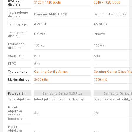
Rozlišení
3120 × 1440 bodů
2340 × 1080 bodů
displeje
Technologie
Dynamic AMOLED 2X
Dynamic AMOLED 2X
displeje
Typ displeje
AMOLED
AMOLED
Tvar výřezu v
Průstřel
Průstřel
displeji
Frekvence
120 Hz
120 Hz
displeje
Always On
Ano
Ano
LTPO
Ano
-
Typ ochrany
Corning Gorilla Armor
Corning Gorilla Glass Vi
Maximální jas
2600 nitů
1900 nitů
Fotoaparát
Samsung Galaxy S25 Plus
Samsung Galaxy S
Typy objektivů
teleobjektiv, širokoúhlý, klasický
teleobjektiv, širokoúhlý, 
Počet
objektivů
3 x
3 x
zadního
fotoaparátu
Počet
objektivů