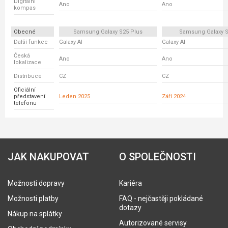
Digitální
Ano
Ano
kompas
Obecné
Samsung Galaxy S25 Plus
Samsung Galaxy S
Další funkce
Galaxy AI
Galaxy AI
Česká
Ano
Ano
lokalizace
Distribuce
CZ
CZ
Oficiální
představení
Leden 2025
Září 2024
telefonu
JAK NAKUPOVAT
O SPOLEČNOSTI
Možnosti dopravy
Kariéra
Možnosti platby
FAQ - nejčastěji pokládané
dotazy
Nákup na splátky
Autorizované servisy