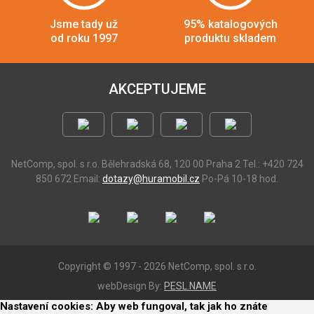
Jsme tady už
95% katalogových
od roku 1997
produktu skladem
AKCEPTUJEME
NetComp, spol. s r.o.
Bělehradská 68, 120 00 Praha 2
Tel.: +420 724
850 672
Email:
dotazy@huramobil.cz
Po-Pá 10-18 hod.
Copyright © 1997 - 2026 NetComp, spol. s r.o.
webDesign By:
PESL.NAME
Nastavení cookies: Aby web fungoval, tak jak ho znáte