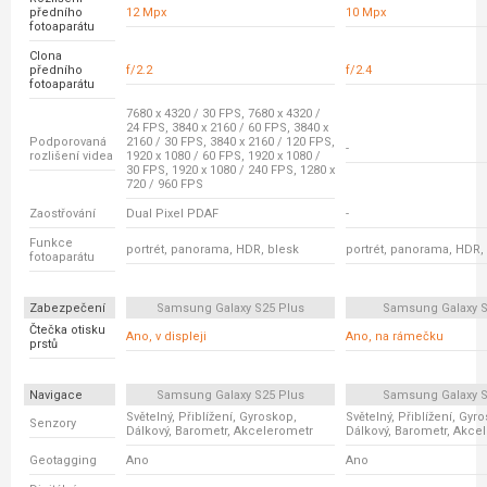
předního
12 Mpx
10 Mpx
fotoaparátu
Clona
předního
f/2.2
f/2.4
fotoaparátu
7680 x 4320 / 30 FPS, 7680 x 4320 /
24 FPS, 3840 x 2160 / 60 FPS, 3840 x
Podporovaná
2160 / 30 FPS, 3840 x 2160 / 120 FPS,
-
rozlišení videa
1920 x 1080 / 60 FPS, 1920 x 1080 /
30 FPS, 1920 x 1080 / 240 FPS, 1280 x
720 / 960 FPS
Zaostřování
Dual Pixel PDAF
-
Funkce
portrét, panorama, HDR, blesk
portrét, panorama, HDR,
fotoaparátu
Zabezpečení
Samsung Galaxy S25 Plus
Samsung Galaxy S
Čtečka otisku
Ano, v displeji
Ano, na rámečku
prstů
Navigace
Samsung Galaxy S25 Plus
Samsung Galaxy S
Světelný, Přiblížení, Gyroskop,
Světelný, Přiblížení, Gyr
Senzory
Dálkový, Barometr, Akcelerometr
Dálkový, Barometr, Akce
Geotagging
Ano
Ano