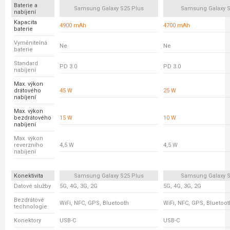
Baterie a
Samsung Galaxy S25 Plus
Samsung Galaxy S
nabíjení
Kapacita
4900 mAh
4700 mAh
baterie
Vyměnitelná
Ne
Ne
baterie
Standard
PD 3.0
PD 3.0
nabíjení
Max. výkon
drátového
45 W
25 W
nabíjení
Max. výkon
bezdrátového
15 W
10 W
nabíjení
Max. výkon
reverzního
4,5 W
4,5 W
nabíjení
Konektivita
Samsung Galaxy S25 Plus
Samsung Galaxy S
Datové služby
5G, 4G, 3G, 2G
5G, 4G, 3G, 2G
Bezdrátové
WiFi, NFC, GPS, Bluetooth
WiFi, NFC, GPS, Bluetoot
technologie
Konektory
USB-C
USB-C