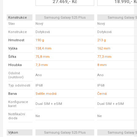
27.469,- Kč
18.990,- K
Konstrukce
Samsung Galaxy S25 Plus
Samsung Galaxy S
Stav
Nový
Nový
Konstrukce
Dotyková
Dotyková
Hmotnost
190 g
213 g
Výška
158,4 mm
162 mm
Šířka
75,8 mm
77,3 mm
Hloubka
7,3 mm
8 mm
Odolné
Ano
Ano
(outdoor)
Typ odolnosti
IP68
IP68
Barva
Světle modrá
Černá
Konfigurace
Dual SIM + eSIM
Dual SIM + eSIM
karet
Notifikační
Ne
Ne
dioda
Výkon
Samsung Galaxy S25 Plus
Samsung Galaxy S