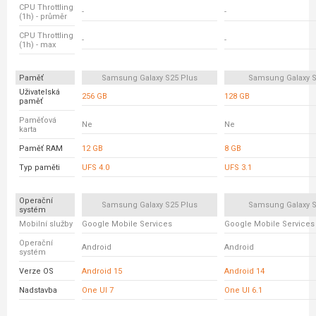
CPU Throttling
-
-
(1h) - průměr
CPU Throttling
-
-
(1h) - max
Paměť
Samsung Galaxy S25 Plus
Samsung Galaxy S
Uživatelská
256 GB
128 GB
paměť
Paměťová
Ne
Ne
karta
Paměť RAM
12 GB
8 GB
Typ paměti
UFS 4.0
UFS 3.1
Operační
Samsung Galaxy S25 Plus
Samsung Galaxy S
systém
Mobilní služby
Google Mobile Services
Google Mobile Services
Operační
Android
Android
systém
Verze OS
Android 15
Android 14
Nadstavba
One UI 7
One UI 6.1