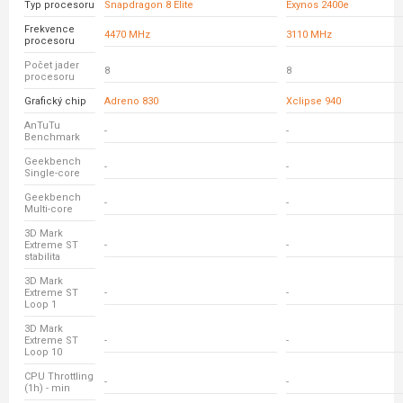
Typ procesoru
Snapdragon 8 Elite
Exynos 2400e
Frekvence
4470 MHz
3110 MHz
procesoru
Počet jader
8
8
procesoru
Grafický chip
Adreno 830
Xclipse 940
AnTuTu
-
-
Benchmark
Geekbench
-
-
Single-core
Geekbench
-
-
Multi-core
3D Mark
Extreme ST
-
-
stabilita
3D Mark
Extreme ST
-
-
Loop 1
3D Mark
Extreme ST
-
-
Loop 10
CPU Throttling
-
-
(1h) - min