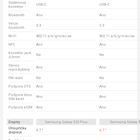
Systémový
USB-C
USB-C
konektor
Bluetooth
Ano
Ano
Verze
5.3
5.3
bluetooth
Wi-Fi
802.11 a/b/g/n/ac/ax
802.11 a/b/g/n/ac/ax
NFC
Ano
Ano
Konektor jack
Ne
Ne
3,5mm
Stereo
Ano
Ano
reproduktory
FM rádio
Ne
Ne
Podpora OTG
Ano
Ano
Podpora dvou
Ano
Ano
SIM karet
Podpora eSIM
Ano
Ano
Displej
Samsung Galaxy S25 Plus
Samsung Galaxy S
Úhlopříčka
6.7 "
6.7 "
displeje