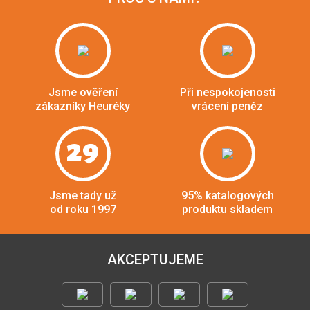
Jsme ověření
Při nespokojenosti
zákazníky Heuréky
vrácení peněz
29
Jsme tady už
95% katalogových
od roku 1997
produktu skladem
AKCEPTUJEME