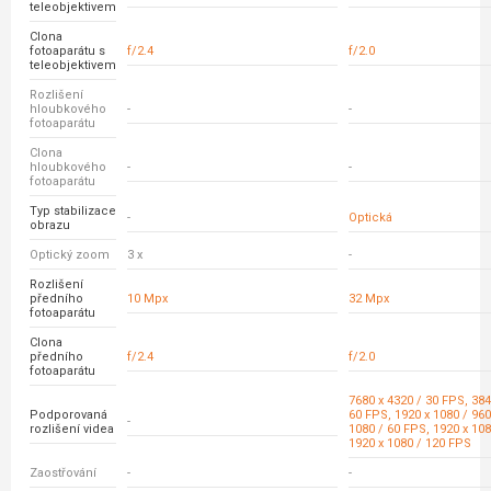
teleobjektivem
Clona
fotoaparátu s
f/2.4
f/2.0
teleobjektivem
Rozlišení
hloubkového
-
-
fotoaparátu
Clona
hloubkového
-
-
fotoaparátu
Typ stabilizace
-
Optická
obrazu
Optický zoom
3 x
-
Rozlišení
předního
10 Mpx
32 Mpx
fotoaparátu
Clona
předního
f/2.4
f/2.0
fotoaparátu
7680 x 4320 / 30 FPS, 384
Podporovaná
60 FPS, 1920 x 1080 / 960
-
rozlišení videa
1080 / 60 FPS, 1920 x 108
1920 x 1080 / 120 FPS
Zaostřování
-
-