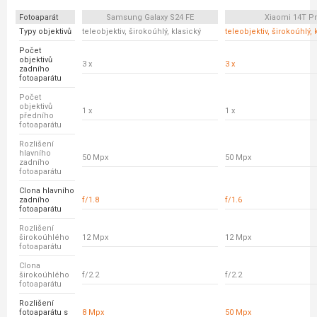
Fotoaparát
Samsung Galaxy S24 FE
Xiaomi 14T P
Typy objektivů
teleobjektiv, širokoúhlý, klasický
teleobjektiv, širokoúhlý, 
Počet
objektivů
3 x
3 x
zadního
fotoaparátu
Počet
objektivů
1 x
1 x
předního
fotoaparátu
Rozlišení
hlavního
50 Mpx
50 Mpx
zadního
fotoaparátu
Clona hlavního
zadního
f/1.8
f/1.6
fotoaparátu
Rozlišení
širokoúhlého
12 Mpx
12 Mpx
fotoaparátu
Clona
širokoúhlého
f/2.2
f/2.2
fotoaparátu
Rozlišení
fotoaparátu s
8 Mpx
50 Mpx