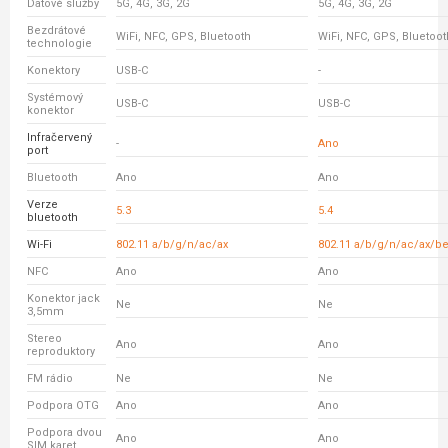
Datové služby
5G, 4G, 3G, 2G
5G, 4G, 3G, 2G
Bezdrátové
WiFi, NFC, GPS, Bluetooth
WiFi, NFC, GPS, Bluetoot
technologie
Konektory
USB-C
-
Systémový
USB-C
USB-C
konektor
Infračervený
-
Ano
port
Bluetooth
Ano
Ano
Verze
5.3
5.4
bluetooth
Wi-Fi
802.11 a/b/g/n/ac/ax
802.11 a/b/g/n/ac/ax/b
NFC
Ano
Ano
Konektor jack
Ne
Ne
3,5mm
Stereo
Ano
Ano
reproduktory
FM rádio
Ne
Ne
Podpora OTG
Ano
Ano
Podpora dvou
Ano
Ano
SIM karet