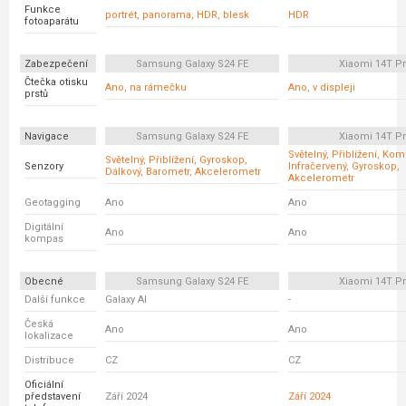
Funkce
portrét, panorama, HDR, blesk
HDR
fotoaparátu
Zabezpečení
Samsung Galaxy S24 FE
Xiaomi 14T P
Čtečka otisku
Ano, na rámečku
Ano, v displeji
prstů
Navigace
Samsung Galaxy S24 FE
Xiaomi 14T P
Světelný, Přiblížení, Ko
Světelný, Přiblížení, Gyroskop,
Senzory
Infračervený, Gyroskop,
Dálkový, Barometr, Akcelerometr
Akcelerometr
Geotagging
Ano
Ano
Digitální
Ano
Ano
kompas
Obecné
Samsung Galaxy S24 FE
Xiaomi 14T P
Další funkce
Galaxy AI
-
Česká
Ano
Ano
lokalizace
Distribuce
CZ
CZ
Oficiální
představení
Září 2024
Září 2024