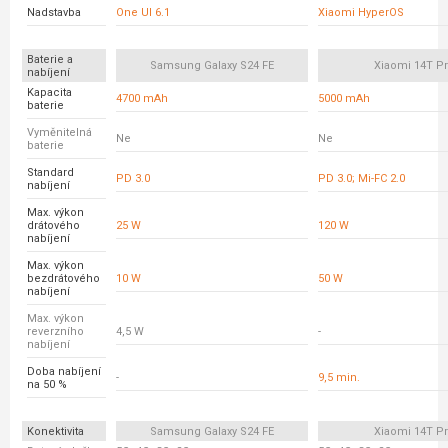
Nadstavba
One UI 6.1
Xiaomi HyperOS
Baterie a
Samsung Galaxy S24 FE
Xiaomi 14T P
nabíjení
Kapacita
4700 mAh
5000 mAh
baterie
Vyměnitelná
Ne
Ne
baterie
Standard
PD 3.0
PD 3.0; Mi-FC 2.0
nabíjení
Max. výkon
drátového
25 W
120 W
nabíjení
Max. výkon
bezdrátového
10 W
50 W
nabíjení
Max. výkon
reverzního
4,5 W
-
nabíjení
Doba nabíjení
-
9,5 min.
na 50 %
Konektivita
Samsung Galaxy S24 FE
Xiaomi 14T P