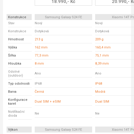
18.990,- Kč
20.990,- K
Konstrukce
Samsung Galaxy S24 FE
Xiaomi 14T P
Stav
Nový
Nový
Konstrukce
Dotyková
Dotyková
Hmotnost
213 g
209 g
Výška
162 mm
160,4 mm
Šířka
77,3 mm
75,1 mm
Hloubka
8 mm
8,39 mm
Odolné
Ano
Ano
(outdoor)
Typ odolnosti
IP68
IP68
Barva
Černá
Modrá
Konfigurace
Dual SIM + eSIM
Dual SIM
karet
Notifikační
Ne
Ne
dioda
Výkon
Samsung Galaxy S24 FE
Xiaomi 14T P