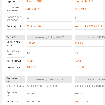
Typ procesoru
Exynos 2400e
Dimensity 9300+
Frekvence
3110 MHz
3400 MHz
procesoru
Počet jader
8
8
procesoru
Grafický chip
Xclipse 940
Immortalis-G720 MC12
Paměť
Samsung Galaxy S24 FE
Xiaomi 14T P
Uživatelská
128 GB
512 GB
paměť
Paměťová
Ne
Ne
karta
Paměť RAM
8 GB
12 GB
Typ paměti
UFS 3.1
UFS 4.0
Operační
Samsung Galaxy S24 FE
Xiaomi 14T P
systém
Mobilní služby
Google Mobile Services
Google Mobile Services
Operační
Android
Android
systém
Verze OS
Android 14
Android 14