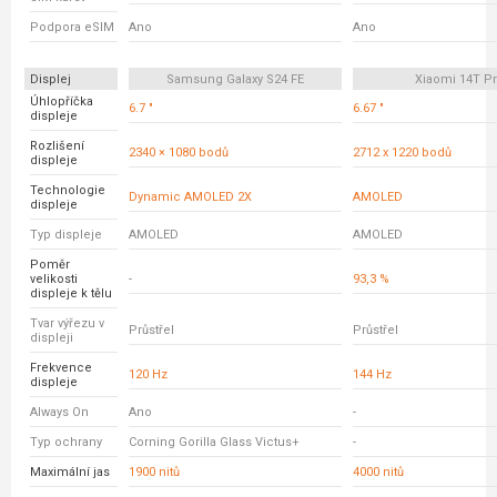
Podpora eSIM
Ano
Ano
Displej
Samsung Galaxy S24 FE
Xiaomi 14T P
Úhlopříčka
6.7 "
6.67 "
displeje
Rozlišení
2340 × 1080 bodů
2712 x 1220 bodů
displeje
Technologie
Dynamic AMOLED 2X
AMOLED
displeje
Typ displeje
AMOLED
AMOLED
Poměr
velikosti
-
93,3 %
displeje k tělu
Tvar výřezu v
Průstřel
Průstřel
displeji
Frekvence
120 Hz
144 Hz
displeje
Always On
Ano
-
Typ ochrany
Corning Gorilla Glass Victus+
-
Maximální jas
1900 nitů
4000 nitů