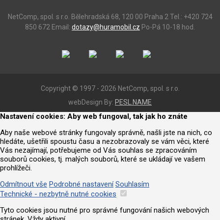
NetComp, spol. s r.o.
Bělehradská 68, 120 00 Praha 2
Tel.: +420 724
850 672
Email:
dotazy@huramobil.cz
Po-Pá 10-18 hod.
Copyright © 1997 - 2026 NetComp, spol. s r.o.
webDesign By:
PESL.NAME
Nastavení cookies: Aby web fungoval, tak jak ho znáte
Aby naše webové stránky fungovaly správně, našli jste na nich, co
hledáte, ušetřili spoustu času a nezobrazovaly se vám věci, které
Vás nezajímají, potřebujeme od Vás souhlas se zpracováním
souborů cookies, tj. malých souborů, které se ukládají ve vašem
prohlížeči.
Odmítnout vše
Podrobné nastavení
Souhlasím
Technické - nezbytně nutné cookies
Tyto cookies jsou nutné pro správné fungování našich webových
stránek. Vždy aktivní.