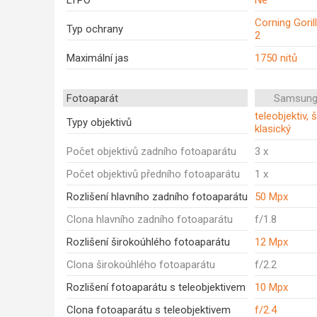
LTPO
Ne
Corning Goril
Typ ochrany
2
Maximální jas
1750 nitů
Fotoaparát
Samsung
teleobjektiv, 
Typy objektivů
klasický
Počet objektivů zadního fotoaparátu
3 x
Počet objektivů předního fotoaparátu
1 x
Rozlišení hlavního zadního fotoaparátu
50 Mpx
Clona hlavního zadního fotoaparátu
f/1.8
Rozlišení širokoúhlého fotoaparátu
12 Mpx
Clona širokoúhlého fotoaparátu
f/2.2
Rozlišení fotoaparátu s teleobjektivem
10 Mpx
Clona fotoaparátu s teleobjektivem
f/2.4