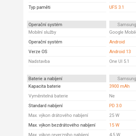
Typ paměti
UFS 3.1
Operační systém
Samsung
Mobilní služby
Google Mobil
Operační systém
Android
Verze OS
Android 13
Nadstavba
One UI 5.1
Baterie a nabíjení
Samsung
Kapacita baterie
3900 mAh
Vyměnitelná baterie
Ne
Standard nabíjení
PD 3.0
Max. výkon drátového nabíjení
25 W
Max. výkon bezdrátového nabíjení
15 W
Max. výkon reverzního nabíjení
4,5 W