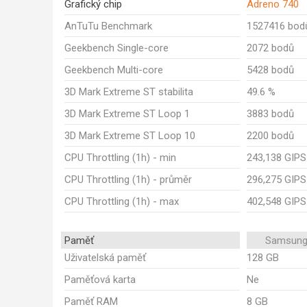
Grafický chip
Adreno 740
AnTuTu Benchmark
1527416 bod
Geekbench Single-core
2072 bodů
Geekbench Multi-core
5428 bodů
3D Mark Extreme ST stabilita
49.6 %
3D Mark Extreme ST Loop 1
3883 bodů
3D Mark Extreme ST Loop 10
2200 bodů
CPU Throttling (1h) - min
243,138 GIPS
CPU Throttling (1h) - průměr
296,275 GIPS
CPU Throttling (1h) - max
402,548 GIPS
Paměť
Samsung
Uživatelská paměť
128 GB
Paměťová karta
Ne
Paměť RAM
8 GB