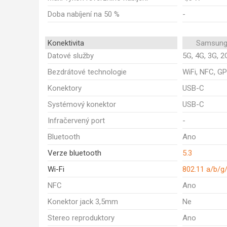
Doba nabíjení na 50 %
-
Konektivita
Samsung
Datové služby
5G, 4G, 3G, 2
Bezdrátové technologie
WiFi, NFC, GP
Konektory
USB-C
Systémový konektor
USB-C
Infračervený port
-
Bluetooth
Ano
Verze bluetooth
5.3
Wi-Fi
802.11 a/b/g
NFC
Ano
Konektor jack 3,5mm
Ne
Stereo reproduktory
Ano