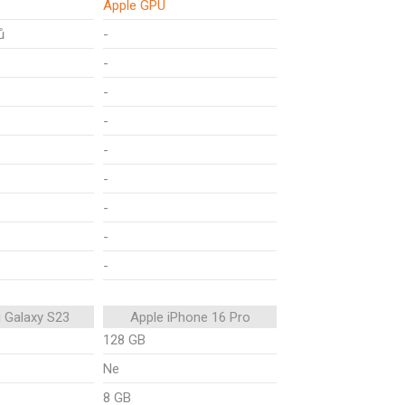
Apple GPU
ů
-
-
-
-
-
-
-
-
-
 Galaxy S23
Apple iPhone 16 Pro
128 GB
Ne
8 GB