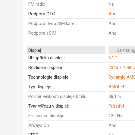
FM rádio
Ne
Podpora OTG
Ano
Podpora dvou SIM karet
Ano
Podpora eSIM
Ano
Displej
Samsung
Úhlopříčka displeje
6.1 "
Rozlišení displeje
2340 × 1080 
Technologie displeje
Dynamic AM
Typ displeje
AMOLED
Poměr velikosti displeje k tělu
88,1 %
Tvar výřezu v displeji
Průstřel
Frekvence displeje
120 Hz
Always On
Ano