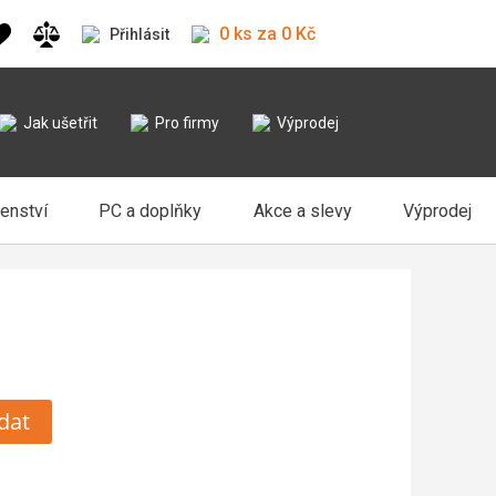
0 ks za 0 Kč
Přihlásit
Jak ušetřit
Pro firmy
Výprodej
šenství
PC a doplňky
Akce a slevy
Výprodej
dat