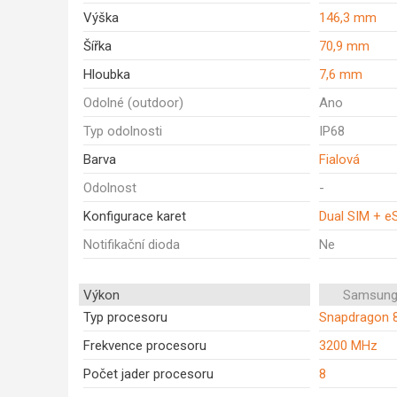
Výška
146,3 mm
Šířka
70,9 mm
Hloubka
7,6 mm
Odolné (outdoor)
Ano
Typ odolnosti
IP68
Barva
Fialová
Odolnost
-
Konfigurace karet
Dual SIM + e
Notifikační dioda
Ne
Výkon
Samsung
Typ procesoru
Snapdragon 
Frekvence procesoru
3200 MHz
Počet jader procesoru
8