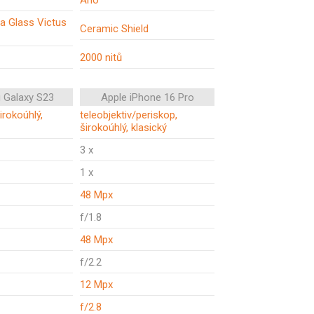
Ano
la Glass Victus
Ceramic Shield
2000 nitů
 Galaxy S23
Apple iPhone 16 Pro
širokoúhlý,
teleobjektiv/periskop,
širokoúhlý, klasický
3 x
1 x
48 Mpx
f/1.8
48 Mpx
f/2.2
12 Mpx
f/2.8