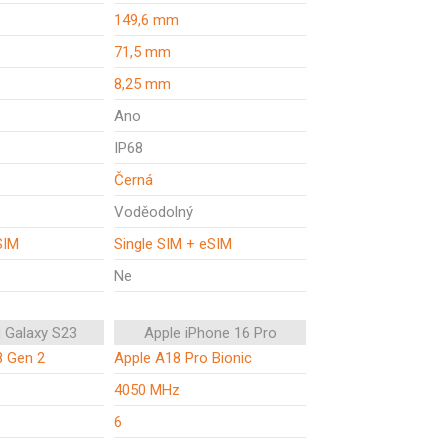
149,6 mm
71,5 mm
8,25 mm
Ano
IP68
Černá
Voděodolný
SIM
Single SIM + eSIM
Ne
 Galaxy S23
Apple iPhone 16 Pro
8 Gen 2
Apple A18 Pro Bionic
4050 MHz
6