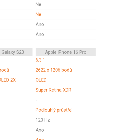
Ne
Ne
Ano
Ano
 Galaxy S23
Apple iPhone 16 Pro
6.3 "
bodů
2622 x 1206 bodů
OLED 2X
OLED
Super Retina XDR
-
Podlouhlý průstřel
120 Hz
Ano