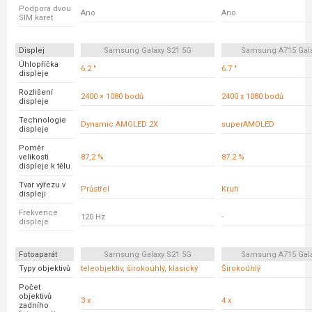
Podpora dvou
Ano
Ano
SIM karet
Displej
Samsung Galaxy S21 5G
Samsung A715 Gala
Úhlopříčka
6.2 "
6.7 "
displeje
Rozlišení
2400 × 1080 bodů
2400 x 1080 bodů
displeje
Technologie
Dynamic AMOLED 2X
superAMOLED
displeje
Poměr
velikosti
87,2 %
87.2 %
displeje k tělu
Tvar výřezu v
Průstřel
Kruh
displeji
Frekvence
120 Hz
-
displeje
Fotoaparát
Samsung Galaxy S21 5G
Samsung A715 Gala
Typy objektivů
teleobjektiv, širokoúhlý, klasický
Širokoúhlý
Počet
objektivů
3 x
4 x
zadního