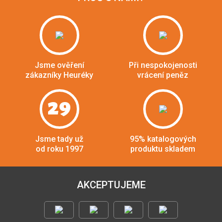
Jsme ověření
Při nespokojenosti
zákazníky Heuréky
vrácení peněz
29
Jsme tady už
95% katalogových
od roku 1997
produktu skladem
AKCEPTUJEME