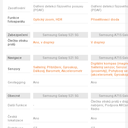
Ostření detekcí fázového posuvu
Ostření detekcí fázovéh
Zaostřování
(PDAF)
(PDAF)
Funkce
Optický zoom, HDR
Přisvětlovací dioda
fotoaparátu
Zabezpečení
Samsung Galaxy S21 5G
Samsung A715 Gala
Čtečka otisku
Ano, v displeji
V displeji
prstů
Navigace
Samsung Galaxy S21 5G
Samsung A715 Gala
Digitální kompas (magne
Světelný, Přiblížení, Gyroskop,
Světelný senzor, Senzor 
Senzory
Dálkový, Barometr, Akcelerometr
(proximity), Pohybový s
(akcelerometr, Gyroskop
Geotagging
Ano
Ano
Obecné
Samsung Galaxy S21 5G
Samsung A715 Gala
Čtečka otisků prstů v disp
Další funkce
-
nabíjení, Podpora ARCo
Rádio
Česká
Ano
Ano
lokalizace