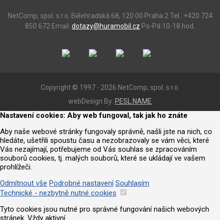
NetComp, spol. s r.o.
Bělehradská 68, 120 00 Praha 2
Tel.: +420 724
850 672
Email:
dotazy@huramobil.cz
Po-Pá 10-18 hod.
Copyright © 1997 - 2026 NetComp, spol. s r.o.
webDesign By:
PESL.NAME
Nastavení cookies: Aby web fungoval, tak jak ho znáte
Aby naše webové stránky fungovaly správně, našli jste na nich, co
hledáte, ušetřili spoustu času a nezobrazovaly se vám věci, které
Vás nezajímají, potřebujeme od Vás souhlas se zpracováním
souborů cookies, tj. malých souborů, které se ukládají ve vašem
prohlížeči.
Odmítnout vše
Podrobné nastavení
Souhlasím
Technické - nezbytně nutné cookies
Tyto cookies jsou nutné pro správné fungování našich webových
stránek. Vždy aktivní.