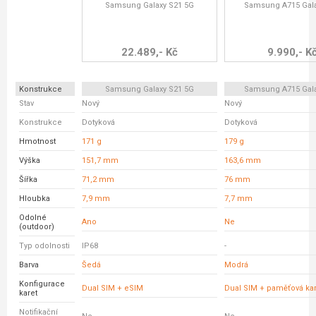
Samsung Galaxy S21 5G
Samsung A715 Gala
22.489,- Kč
9.990,- K
Konstrukce
Samsung Galaxy S21 5G
Samsung A715 Gala
Stav
Nový
Nový
Konstrukce
Dotyková
Dotyková
Hmotnost
171 g
179 g
Výška
151,7 mm
163,6 mm
Šířka
71,2 mm
76 mm
Hloubka
7,9 mm
7,7 mm
Odolné
Ano
Ne
(outdoor)
Typ odolnosti
IP68
-
Barva
Šedá
Modrá
Konfigurace
Dual SIM + eSIM
Dual SIM + paměťová kar
karet
Notifikační