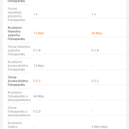
fotoaparátu
Počet
objektivů
1 x
1 x
předního
fotoaparátu
Rozlišení
hlavního
12 Mpx
64 Mpx
zadního
fotoaparátu
Clona hlavního
zadního
f/1.8
f/1.8
fotoaparátu
Rozlišení
širokoúhlého
12 Mpx
-
fotoaparátu
Clona
širokoúhlého
f/2.2
f/2,2
fotoaparátu
Rozlišení
fotoaparátu s
64 Mpx
-
teleobjektivem
Clona
fotoaparátu s
f/2.0
-
teleobjektivem
Rozlišení
makro
-
5 Mpx Mpx