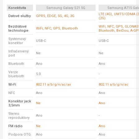
Konektivita
Samsung Galaxy S21 5G
Samsung A715 Gala
LTE (4G), UMTS/CDMA (
Datové služby
GPRS, EDGE, 5G, 4G, 3G
(2G)
Bezdrátové
WiFi, NFC, GPS, GLONASS
WiFi, NFC, GPS, Bluetooth
technologie
Bluetooth, BeiDou, A-GP
Systémový
USB-C
USB-C
konektor
Infračervený
Ne
Ne
port
Bluetooth
Ano
Ano
Verze
5.0
-
bluetooth
Wi-Fi
802.11 a/b/g/n/ac/ax
802.11 a/b/g/n/ac
NFC
Ano
Ano
Konektor jack
Ne
Ano
3,5mm
Stereo
Ano
-
reproduktory
FM rádio
Ne
Ano
Podpora OTG
Ano
Ano