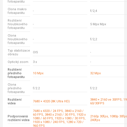
fotoaparátu
Clona makro
-
f/2,4
fotoaparátu
Rozlišení
hloubkového
-
5 Mpx Mpx
fotoaparátu
Clona
hloubkového
-
f/2,2
fotoaparátu
Typ stabilizace
OIS
-
obrazu
Optický zoom
3 x
-
Rozlišení
předního
10 Mpx
32 Mpx
fotoaparátu
Clona
předního
f/2.2
f/2.2
fotoaparátu
Rozlišení
3840 × 2160 ve 30FPS; 19
7680 × 4320 (8K Ultra HD)
videa
60/30FPS
7680 x 4320 / 24 FPS, 3840 x 2160 /
60 FPS, 3840 x 2160 / 30 FPS, 1920 x
Podporovaná
2160p 30fps, 1080p 30fp
1080 / 60 FPS, 1920 x 1080 / 30 FPS,
rozlišení videa
240fps
1920 x 1080 / 240 FPS, 1280 x 720 /
960 FPS