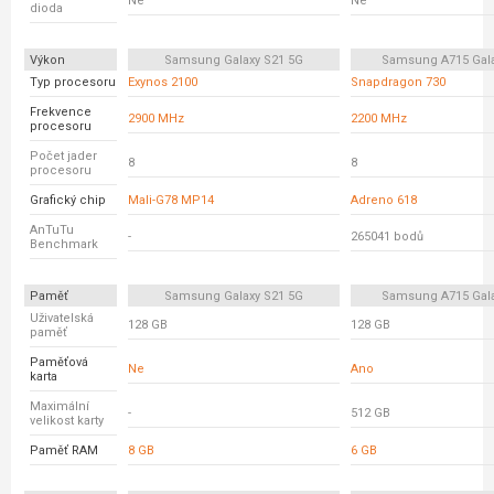
Ne
Ne
dioda
Výkon
Samsung Galaxy S21 5G
Samsung A715 Gala
Typ procesoru
Exynos 2100
Snapdragon 730
Frekvence
2900 MHz
2200 MHz
procesoru
Počet jader
8
8
procesoru
Grafický chip
Mali-G78 MP14
Adreno 618
AnTuTu
-
265041 bodů
Benchmark
Paměť
Samsung Galaxy S21 5G
Samsung A715 Gala
Uživatelská
128 GB
128 GB
paměť
Paměťová
Ne
Ano
karta
Maximální
-
512 GB
velikost karty
Paměť RAM
8 GB
6 GB