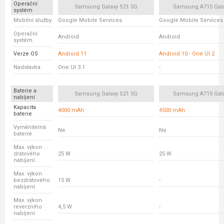
Operační
Samsung Galaxy S21 5G
Samsung A715 Gala
systém
Mobilní služby
Google Mobile Services
Google Mobile Services
Operační
Android
Android
systém
Verze OS
Android 11
Android 10 - One UI 2
Nadstavba
One UI 3.1
-
Baterie a
Samsung Galaxy S21 5G
Samsung A715 Gala
nabíjení
Kapacita
4000 mAh
4500 mAh
baterie
Vyměnitelná
Ne
Ne
baterie
Max. výkon
drátového
25 W
25 W
nabíjení
Max. výkon
bezdrátového
15 W
-
nabíjení
Max. výkon
reverzního
4,5 W
-
nabíjení