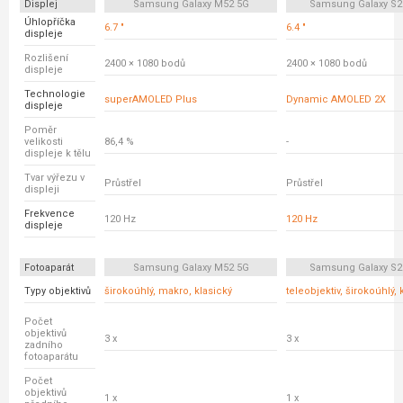
Displej
Samsung Galaxy M52 5G
Samsung Galaxy S2
Úhlopříčka
6.7 "
6.4 "
displeje
Rozlišení
2400 × 1080 bodů
2400 × 1080 bodů
displeje
Technologie
superAMOLED Plus
Dynamic AMOLED 2X
displeje
Poměr
velikosti
86,4 %
-
displeje k tělu
Tvar výřezu v
Průstřel
Průstřel
displeji
Frekvence
120 Hz
120 Hz
displeje
Fotoaparát
Samsung Galaxy M52 5G
Samsung Galaxy S2
Typy objektivů
širokoúhlý, makro, klasický
teleobjektiv, širokoúhlý, 
Počet
objektivů
3 x
3 x
zadního
fotoaparátu
Počet
objektivů
1 x
1 x