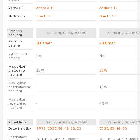
Verze OS
Android 11
Android 12
Nadstavba
One UI 3.1
One UI 4.0
Baterie a
Samsung Galaxy M52 5G
Samsung Galaxy S2
nabíjení
Kapacita
5000 mAh
4500 mAh
baterie
Vyměnitelná
Ne
Ne
baterie
Max. výkon
drátového
25 W
25 W
nabíjení
Max. výkon
bezdrátového
-
15 W
nabíjení
Max. výkon
reverzního
-
4,5 W
nabíjení
Konektivita
Samsung Galaxy M52 5G
Samsung Galaxy S2
Datové služby
GPRS, EDGE, 5G, 4G, 3G, 2G
EDGE, 5G, 4G, 3G
Bezdrátové
WiFi, NFC, GPS, Bluetooth
WiFi, NFC, GPS, Bluetoot