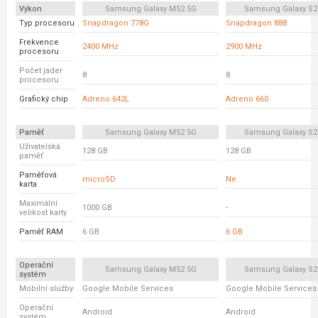
Výkon
Samsung Galaxy M52 5G
Samsung Galaxy S2
Typ procesoru
Snapdragon 778G
Snapdragon 888
Frekvence
2400 MHz
2900 MHz
procesoru
Počet jader
8
8
procesoru
Grafický chip
Adreno 642L
Adreno 660
Paměť
Samsung Galaxy M52 5G
Samsung Galaxy S2
Uživatelská
128 GB
128 GB
paměť
Paměťová
microSD
Ne
karta
Maximální
1000 GB
-
velikost karty
Paměť RAM
6 GB
6 GB
Operační
Samsung Galaxy M52 5G
Samsung Galaxy S2
systém
Mobilní služby
Google Mobile Services
Google Mobile Services
Operační
Android
Android
systém