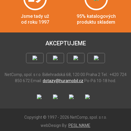
Jsme tady už
95% katalogových
od roku 1997
produktu skladem
AKCEPTUJEME
NetComp, spol. s r.o.
Bělehradská 68, 120 00 Praha 2
Tel.: +420 724
850 672
Email:
dotazy@huramobil.cz
Po-Pá 10-18 hod.
Copyright © 1997 - 2026 NetComp, spol. s r.o.
webDesign By:
PESL.NAME