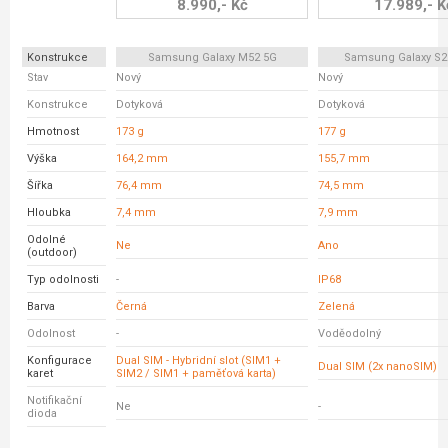
8.990,- Kč
17.989,- K
Konstrukce
Samsung Galaxy M52 5G
Samsung Galaxy S2
Stav
Nový
Nový
Konstrukce
Dotyková
Dotyková
Hmotnost
173 g
177 g
Výška
164,2 mm
155,7 mm
Šířka
76,4 mm
74,5 mm
Hloubka
7,4 mm
7,9 mm
Odolné
Ne
Ano
(outdoor)
Typ odolnosti
-
IP68
Barva
Černá
Zelená
Odolnost
-
Voděodolný
Konfigurace
Dual SIM - Hybridní slot (SIM1 +
Dual SIM (2x nanoSIM)
karet
SIM2 / SIM1 + paměťová karta)
Notifikační
Ne
-
dioda