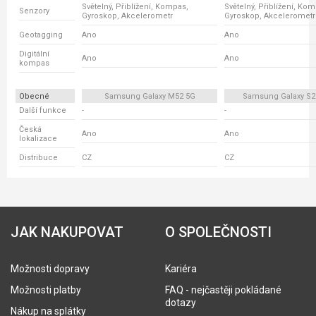
Světelný, Přiblížení, Kompas,
Světelný, Přiblížení, Ko
Senzory
Gyroskop, Akcelerometr
Gyroskop, Akcelerometr
Geotagging
Ano
Ano
Digitální
Ano
Ano
kompas
Obecné
Samsung Galaxy M52 5G
Samsung Galaxy S2
Další funkce
-
-
Česká
Ano
Ano
lokalizace
Distribuce
CZ
CZ
JAK NAKUPOVAT
O SPOLEČNOSTI
Možnosti dopravy
Kariéra
Možnosti platby
FAQ - nejčastěji pokládané
dotazy
Nákup na splátky