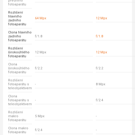
předního
fotoaparátu
Rozlišení
hlavního
64 Mpx
12 Mpx
zadního
fotoaparátu
Clona hlavního
zadního
f/1.8
f/1.8
fotoaparátu
Rozlišení
širokoúhlého
12 Mpx
12 Mpx
fotoaparátu
Clona
širokoúhlého
f/2.2
f/2.2
fotoaparátu
Rozlišení
fotoaparátu s
-
8 Mpx
teleobjektivem
Clona
fotoaparátu s
-
f/2.4
teleobjektivem
Rozlišení
makro
5 Mpx
-
fotoaparátu
Clona makro
f/2.4
-
fotoaparátu