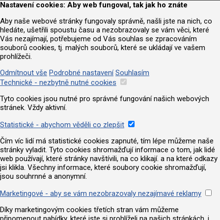
Nastavení cookies: Aby web fungoval, tak jak ho znáte
Aby naše webové stránky fungovaly správně, našli jste na nich, co
hledáte, ušetřili spoustu času a nezobrazovaly se vám věci, které
Vás nezajímají, potřebujeme od Vás souhlas se zpracováním
souborů cookies, tj. malých souborů, které se ukládají ve vašem
prohlížeči.
Odmítnout vše
Podrobné nastavení
Souhlasím
Technické - nezbytně nutné cookies
Tyto cookies jsou nutné pro správné fungování našich webových
stránek. Vždy aktivní.
Statistické - abychom věděli co zlepšit
Čím víc lidí má statistické cookies zapnuté, tím lépe můžeme naše
stránky vyladit. Tyto cookies shromažďují informace o tom, jak lidé
web používají, které stránky navštívili, na co klikají. a na které odkazy
jsi klikla. Všechny informace, které soubory cookie shromažďují,
jsou souhrnné a anonymní.
Marketingové - aby se vám nezobrazovaly nezajímavé reklamy
Díky marketingovým cookies třetích stran vám můžeme
připomenout nabídky, které jste si prohlíželi na našich stránkách, i