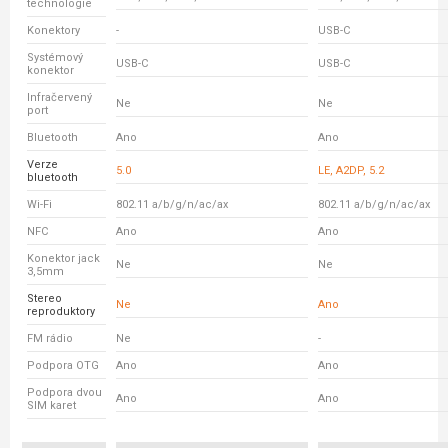
technologie
Konektory
-
USB-C
Systémový
USB-C
USB-C
konektor
Infračervený
Ne
Ne
port
Bluetooth
Ano
Ano
Verze
5.0
LE, A2DP, 5.2
bluetooth
Wi-Fi
802.11 a/b/g/n/ac/ax
802.11 a/b/g/n/ac/ax
NFC
Ano
Ano
Konektor jack
Ne
Ne
3,5mm
Stereo
Ne
Ano
reproduktory
FM rádio
Ne
-
Podpora OTG
Ano
Ano
Podpora dvou
Ano
Ano
SIM karet