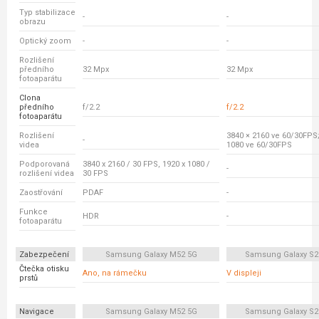
Typ stabilizace
-
-
obrazu
Optický zoom
-
-
Rozlišení
předního
32 Mpx
32 Mpx
fotoaparátu
Clona
předního
f/2.2
f/2.2
fotoaparátu
Rozlišení
3840 × 2160 ve 60/30FPS;
-
videa
1080 ve 60/30FPS
Podporovaná
3840 x 2160 / 30 FPS, 1920 x 1080 /
-
rozlišení videa
30 FPS
Zaostřování
PDAF
-
Funkce
HDR
-
fotoaparátu
Zabezpečení
Samsung Galaxy M52 5G
Samsung Galaxy S2
Čtečka otisku
Ano, na rámečku
V displeji
prstů
Navigace
Samsung Galaxy M52 5G
Samsung Galaxy S2