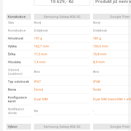
10.629,- Kč
Produkt již není v
Konstrukce
Samsung Galaxy A56 5G
Google Pixel 
Stav
Nový
Nový
Konstrukce
Dotyková
Dotyková
Hmotnost
197 g
187 g
Výška
162,7 mm
150,5 mm
Šířka
77,5 mm
70,8 mm
Hloubka
7,4 mm
8,9 mm
Odolné
Ano
Ano
(outdoor)
Typ odolnosti
IP67
IP68
Barva
Černá
Šedá
Konfigurace
Dual SIM
Dual SIM (nanoSIM + eS
karet
Notifikační
Ne
-
dioda
Výkon
Samsung Galaxy A56 5G
Google Pixel 