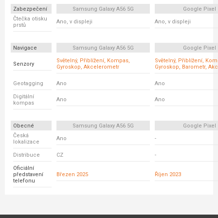
Zabezpečení
Samsung Galaxy A56 5G
Google Pixel 
Čtečka otisku
Ano, v displeji
Ano, v displeji
prstů
Navigace
Samsung Galaxy A56 5G
Google Pixel 
Světelný, Přiblížení, Kompas,
Světelný, Přiblížení, Ko
Senzory
Gyroskop, Akcelerometr
Gyroskop, Barometr, Ak
Geotagging
Ano
Ano
Digitální
Ano
Ano
kompas
Obecné
Samsung Galaxy A56 5G
Google Pixel 
Česká
Ano
-
lokalizace
Distribuce
CZ
-
Oficiální
představení
Březen 2025
Říjen 2023
telefonu