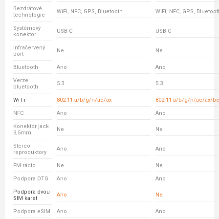
Bezdrátové
WiFi, NFC, GPS, Bluetooth
WiFi, NFC, GPS, Bluetoot
technologie
Systémový
USB-C
USB-C
konektor
Infračervený
Ne
Ne
port
Bluetooth
Ano
Ano
Verze
5.3
5.3
bluetooth
Wi-Fi
802.11 a/b/g/n/ac/ax
802.11 a/b/g/n/ac/ax/b
NFC
Ano
Ano
Konektor jack
Ne
Ne
3,5mm
Stereo
Ano
Ano
reproduktory
FM rádio
Ne
Ne
Podpora OTG
Ano
Ano
Podpora dvou
Ano
Ne
SIM karet
Podpora eSIM
Ano
Ano