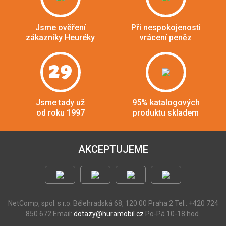
Jsme ověření
Při nespokojenosti
zákazníky Heuréky
vrácení peněz
29
Jsme tady už
95% katalogových
od roku 1997
produktu skladem
AKCEPTUJEME
NetComp, spol. s r.o.
Bělehradská 68, 120 00 Praha 2
Tel.: +420 724
850 672
Email:
dotazy@huramobil.cz
Po-Pá 10-18 hod.