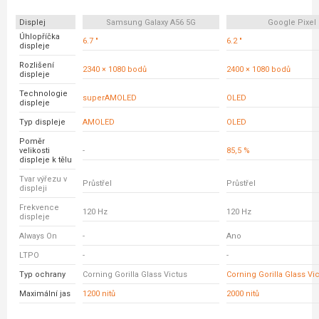
Displej
Samsung Galaxy A56 5G
Google Pixel 
Úhlopříčka
6.7 "
6.2 "
displeje
Rozlišení
2340 × 1080 bodů
2400 × 1080 bodů
displeje
Technologie
superAMOLED
OLED
displeje
Typ displeje
AMOLED
OLED
Poměr
velikosti
-
85,5 %
displeje k tělu
Tvar výřezu v
Průstřel
Průstřel
displeji
Frekvence
120 Hz
120 Hz
displeje
Always On
-
Ano
LTPO
-
-
Typ ochrany
Corning Gorilla Glass Victus
Corning Gorilla Glass Vi
Maximální jas
1200 nitů
2000 nitů