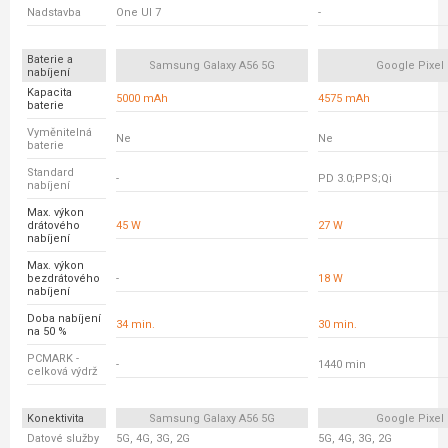
Nadstavba
One UI 7
-
Baterie a
Samsung Galaxy A56 5G
Google Pixel 
nabíjení
Kapacita
5000 mAh
4575 mAh
baterie
Vyměnitelná
Ne
Ne
baterie
Standard
-
PD 3.0;PPS;Qi
nabíjení
Max. výkon
drátového
45 W
27 W
nabíjení
Max. výkon
bezdrátového
-
18 W
nabíjení
Doba nabíjení
34 min.
30 min.
na 50 %
PCMARK -
-
1440 min
celková výdrž
Konektivita
Samsung Galaxy A56 5G
Google Pixel 
Datové služby
5G, 4G, 3G, 2G
5G, 4G, 3G, 2G