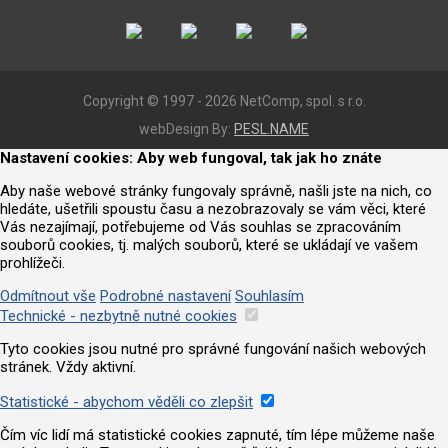
Copyright © 1997 - 2026 NetComp, spol. s r.o.
webDesign By:
PESL.NAME
Nastavení cookies: Aby web fungoval, tak jak ho znáte
Aby naše webové stránky fungovaly správně, našli jste na nich, co
hledáte, ušetřili spoustu času a nezobrazovaly se vám věci, které
Vás nezajímají, potřebujeme od Vás souhlas se zpracováním
souborů cookies, tj. malých souborů, které se ukládají ve vašem
prohlížeči.
Odmítnout vše
Podrobné nastavení
Souhlasím
Technické - nezbytně nutné cookies
Tyto cookies jsou nutné pro správné fungování našich webových
stránek. Vždy aktivní.
Statistické - abychom věděli co zlepšit
Čím víc lidí má statistické cookies zapnuté, tím lépe můžeme naše