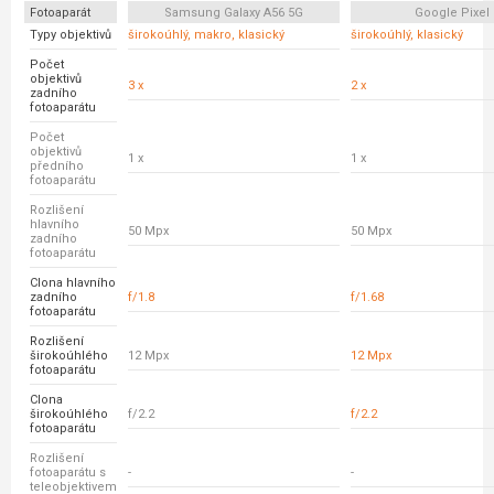
Fotoaparát
Samsung Galaxy A56 5G
Google Pixel 
Typy objektivů
širokoúhlý, makro, klasický
širokoúhlý, klasický
Počet
objektivů
3 x
2 x
zadního
fotoaparátu
Počet
objektivů
1 x
1 x
předního
fotoaparátu
Rozlišení
hlavního
50 Mpx
50 Mpx
zadního
fotoaparátu
Clona hlavního
zadního
f/1.8
f/1.68
fotoaparátu
Rozlišení
širokoúhlého
12 Mpx
12 Mpx
fotoaparátu
Clona
širokoúhlého
f/2.2
f/2.2
fotoaparátu
Rozlišení
fotoaparátu s
-
-
teleobjektivem