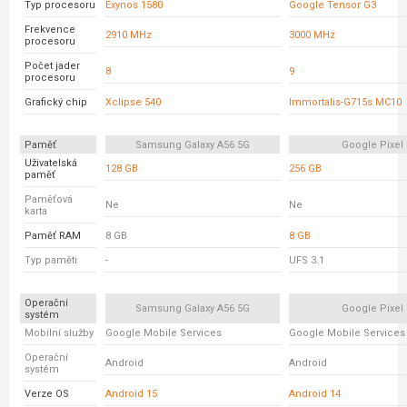
Typ procesoru
Exynos 1580
Google Tensor G3
Frekvence
2910 MHz
3000 MHz
procesoru
Počet jader
8
9
procesoru
Grafický chip
Xclipse 540
Immortalis-G715s MC10
Paměť
Samsung Galaxy A56 5G
Google Pixel 
Uživatelská
128 GB
256 GB
paměť
Paměťová
Ne
Ne
karta
Paměť RAM
8 GB
8 GB
Typ paměti
-
UFS 3.1
Operační
Samsung Galaxy A56 5G
Google Pixel 
systém
Mobilní služby
Google Mobile Services
Google Mobile Services
Operační
Android
Android
systém
Verze OS
Android 15
Android 14