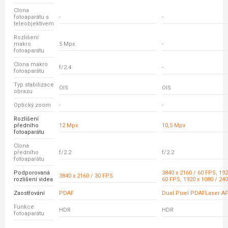
Clona
fotoaparátu s
-
-
teleobjektivem
Rozlišení
makro
5 Mpx
-
fotoaparátu
Clona makro
f/2.4
-
fotoaparátu
Typ stabilizace
OIS
OIS
obrazu
Optický zoom
-
-
Rozlišení
předního
12 Mpx
10,5 Mpx
fotoaparátu
Clona
předního
f/2.2
f/2.2
fotoaparátu
Podporovaná
3840 x 2160 / 60 FPS, 192
3840 x 2160 / 30 FPS
rozlišení videa
60 FPS, 1920 x 1080 / 24
Zaostřování
PDAF
Dual Pixel PDAFLaser AF
Funkce
HDR
HDR
fotoaparátu