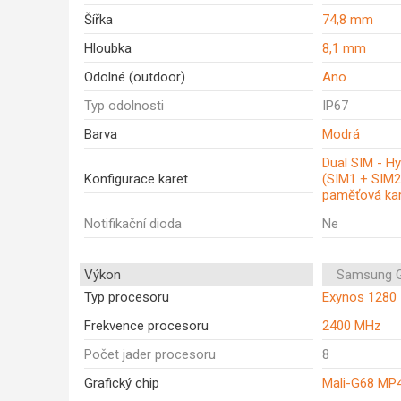
Šířka
74,8 mm
Hloubka
8,1 mm
Odolné (outdoor)
Ano
Typ odolnosti
IP67
Barva
Modrá
Dual SIM - Hy
Konfigurace karet
(SIM1 + SIM2
paměťová kar
Notifikační dioda
Ne
Výkon
Samsung G
Typ procesoru
Exynos 1280
Frekvence procesoru
2400 MHz
Počet jader procesoru
8
Grafický chip
Mali-G68 MP