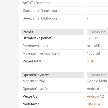
AnTuTu Benchmark
-
Geekbench Single-core
-
Geekbench Multi-core
-
Paměť
Samsung G
Uživatelská paměť
128 GB
Paměťová karta
microSD
Maximální velikost karty
1000 GB
Paměť RAM
6 GB
Operační systém
Samsung G
Mobilní služby
Google Mobil
Operační systém
Android
Verze OS
Android 12
Nadstavba
One UI 4.1