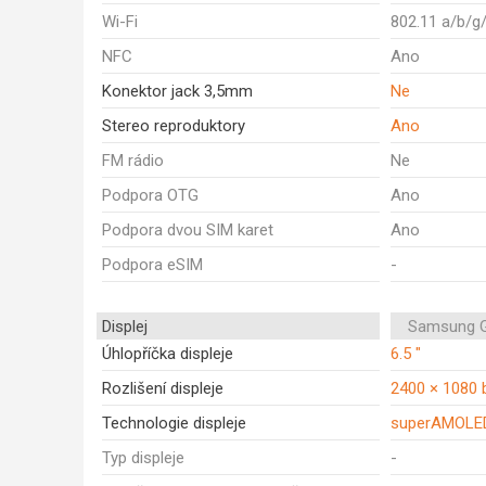
Wi-Fi
802.11 a/b/g
NFC
Ano
Konektor jack 3,5mm
Ne
Stereo reproduktory
Ano
FM rádio
Ne
Podpora OTG
Ano
Podpora dvou SIM karet
Ano
Podpora eSIM
-
Displej
Samsung G
Úhlopříčka displeje
6.5 "
Rozlišení displeje
2400 × 1080 
Technologie displeje
superAMOLE
Typ displeje
-