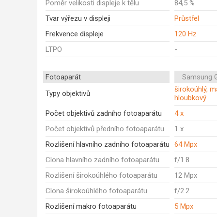
Poměr velikosti displeje k tělu
84,5 %
Tvar výřezu v displeji
Průstřel
Frekvence displeje
120 Hz
LTPO
-
Fotoaparát
Samsung G
širokoúhlý, ma
Typy objektivů
hloubkový
Počet objektivů zadního fotoaparátu
4 x
Počet objektivů předního fotoaparátu
1 x
Rozlišení hlavního zadního fotoaparátu
64 Mpx
Clona hlavního zadního fotoaparátu
f/1.8
Rozlišení širokoúhlého fotoaparátu
12 Mpx
Clona širokoúhlého fotoaparátu
f/2.2
Rozlišení makro fotoaparátu
5 Mpx