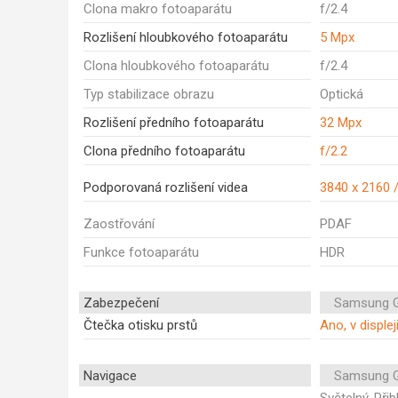
Clona makro fotoaparátu
f/2.4
Rozlišení hloubkového fotoaparátu
5 Mpx
Clona hloubkového fotoaparátu
f/2.4
Typ stabilizace obrazu
Optická
Rozlišení předního fotoaparátu
32 Mpx
Clona předního fotoaparátu
f/2.2
Podporovaná rozlišení videa
3840 x 2160 
Zaostřování
PDAF
Funkce fotoaparátu
HDR
Zabezpečení
Samsung G
Čtečka otisku prstů
Ano, v displej
Navigace
Samsung G