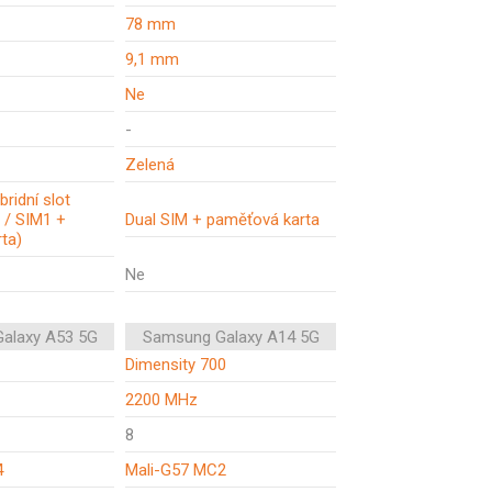
78 mm
9,1 mm
Ne
-
Zelená
bridní slot
 / SIM1 +
Dual SIM + paměťová karta
ta)
Ne
alaxy A53 5G
Samsung Galaxy A14 5G
Dimensity 700
2200 MHz
8
4
Mali-G57 MC2