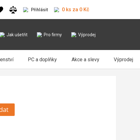
0 ks za 0 Kč
Přihlásit
Jak ušetřit
Pro firmy
Výprodej
šenství
PC a doplňky
Akce a slevy
Výprodej
dat