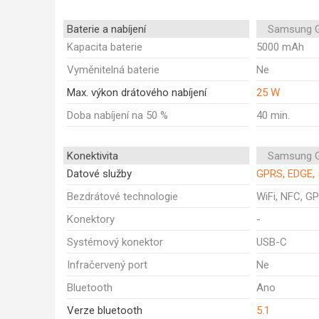
Baterie a nabíjení
Samsung G
Kapacita baterie
5000 mAh
Vyměnitelná baterie
Ne
Max. výkon drátového nabíjení
25 W
Doba nabíjení na 50 %
40 min.
Konektivita
Samsung G
Datové služby
GPRS, EDGE, 
Bezdrátové technologie
WiFi, NFC, GP
Konektory
-
Systémový konektor
USB-C
Infračervený port
Ne
Bluetooth
Ano
Verze bluetooth
5.1