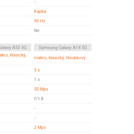
-
Kapka
90 Hz
Ne
alaxy A53 5G
Samsung Galaxy A14 5G
kro, klasický,
makro, klasický, hloubkový
3 x
1 x
50 Mpx
f/1.8
-
-
2 Mpx