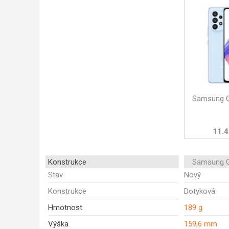
Samsung G
11.4
Konstrukce
Samsung G
Stav
Nový
Konstrukce
Dotyková
Hmotnost
189 g
Výška
159,6 mm