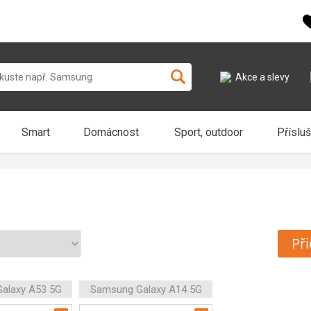
Akce a slevy
Smart
Domácnost
Sport, outdoor
Příslu
Při
alaxy A53 5G
Samsung Galaxy A14 5G