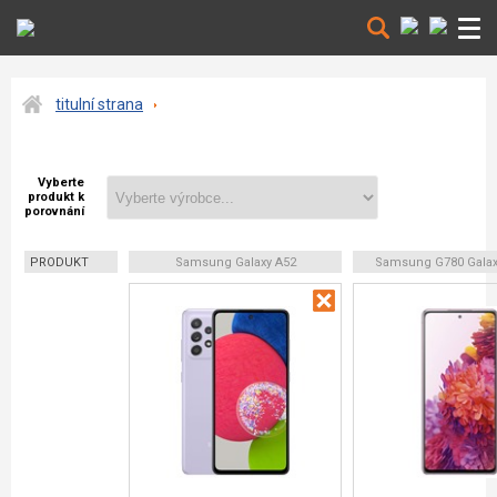
titulní strana
Vyberte
produkt k
porovnání
PRODUKT
Samsung Galaxy A52
Samsung G780 Galax