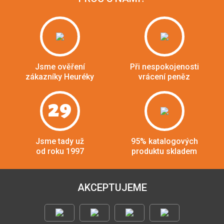
Jsme ověření
Při nespokojenosti
zákazníky Heuréky
vrácení peněz
29
Jsme tady už
95% katalogových
od roku 1997
produktu skladem
AKCEPTUJEME