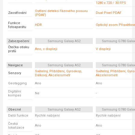
1280 x 720 / 30 FPS
Ostření detekcí fázového posuvu
Zaostřování
Dual Pixel PDAF
(PDAF)
Funkce
HDR
Optický zoom Přisvětlov
fotoaparátu
Zabezpečení
Samsung Galaxy A52
Samsung G780 Galax
Čtečka otisku
Ano, v displeji
V displeji
prstů
Navigace
Samsung Galaxy A52
Samsung G780 Galax
Světelný, Přiblížení, Gyroskop,
Světelný, Přiblížení, Gyr
Senzory
Dálkový, Akcelerometr
Akcelerometr
Geotagging
Ano
Ano
Digitální
Ne
-
kompas
Obecné
Samsung Galaxy A52
Samsung G780 Galax
Další funkce
Rychlé nabíjení
Rychlé nabíjení
Česká
Ano
Ano
lokalizace