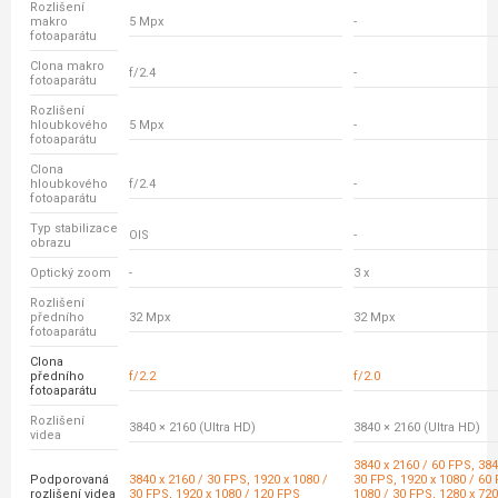
Rozlišení
makro
5 Mpx
-
fotoaparátu
Clona makro
f/2.4
-
fotoaparátu
Rozlišení
hloubkového
5 Mpx
-
fotoaparátu
Clona
hloubkového
f/2.4
-
fotoaparátu
Typ stabilizace
OIS
-
obrazu
Optický zoom
-
3 x
Rozlišení
předního
32 Mpx
32 Mpx
fotoaparátu
Clona
předního
f/2.2
f/2.0
fotoaparátu
Rozlišení
3840 × 2160 (Ultra HD)
3840 × 2160 (Ultra HD)
videa
3840 x 2160 / 60 FPS, 384
Podporovaná
3840 x 2160 / 30 FPS, 1920 x 1080 /
30 FPS, 1920 x 1080 / 60 
rozlišení videa
30 FPS, 1920 x 1080 / 120 FPS
1080 / 30 FPS, 1280 x 720