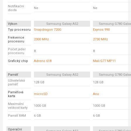
Notifikační
Ne
Ne
dioda
Výkon
Samsung Galaxy A52
Samsung G780 Galax
Typ procesoru
Snapdragon 720G
Exynos 990
Frekvence
2300 MHz
2730 MHz
procesoru
Počet jader
8
8
procesoru
Grafický chip
Adreno 618
Mali-G77 MP11
Paměť
Samsung Galaxy A52
Samsung G780 Galax
Uživatelská
128 GB
128 GB
paměť
Paměťová
microSD
Ano
karta
Maximální
1000 GB
1000 GB
velikost karty
Paměť RAM
6 GB
6 GB
Operační