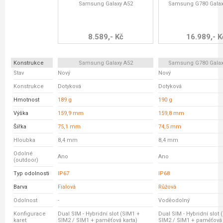
Samsung Galaxy A52
Samsung G780 Galax
8.589,- Kč
16.989,- K
Konstrukce
Samsung Galaxy A52
Samsung G780 Galax
Stav
Nový
Nový
Konstrukce
Dotyková
Dotyková
Hmotnost
189 g
190 g
Výška
159,9 mm
159,8 mm
Šířka
75,1 mm
74,5 mm
Hloubka
8,4 mm
8,4 mm
Odolné
Ano
Ano
(outdoor)
Typ odolnosti
IP67
IP68
Barva
Fialová
Růžová
Odolnost
-
Voděodolný
Konfigurace
Dual SIM - Hybridní slot (SIM1 +
Dual SIM - Hybridní slot 
karet
SIM2 / SIM1 + paměťová karta)
SIM2 / SIM1 + paměťová 