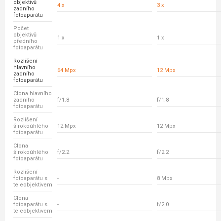
objektivů
4 x
3 x
zadního
fotoaparátu
Počet
objektivů
1 x
1 x
předního
fotoaparátu
Rozlišení
hlavního
64 Mpx
12 Mpx
zadního
fotoaparátu
Clona hlavního
zadního
f/1.8
f/1.8
fotoaparátu
Rozlišení
širokoúhlého
12 Mpx
12 Mpx
fotoaparátu
Clona
širokoúhlého
f/2.2
f/2.2
fotoaparátu
Rozlišení
fotoaparátu s
-
8 Mpx
teleobjektivem
Clona
fotoaparátu s
-
f/2.0
teleobjektivem