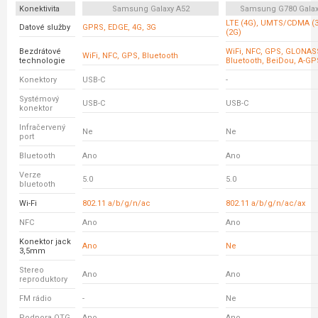
Konektivita
Samsung Galaxy A52
Samsung G780 Galax
LTE (4G), UMTS/CDMA (
Datové služby
GPRS, EDGE, 4G, 3G
(2G)
Bezdrátové
WiFi, NFC, GPS, GLONASS
WiFi, NFC, GPS, Bluetooth
technologie
Bluetooth, BeiDou, A-GP
Konektory
USB-C
-
Systémový
USB-C
USB-C
konektor
Infračervený
Ne
Ne
port
Bluetooth
Ano
Ano
Verze
5.0
5.0
bluetooth
Wi-Fi
802.11 a/b/g/n/ac
802.11 a/b/g/n/ac/ax
NFC
Ano
Ano
Konektor jack
Ano
Ne
3,5mm
Stereo
Ano
Ano
reproduktory
FM rádio
-
Ne
Podpora OTG
Ano
Ano