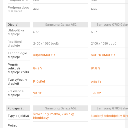
Podpora dvou
Ano
Ano
SIM karet
Displej
Samsung Galaxy A52
Samsung G780 Galax
Úhlopříčka
6.5 "
6.5 "
displeje
Rozlišení
2400 x 1080 bodů
2400 x 1080 bodů
displeje
Technologie
superAMOLED
SUPER AMOLED
displeje
Poměr
velikosti
84,9 %
84.8 %
displeje k tělu
Tvar výřezu v
Průstřel
průstřel
displeji
Frekvence
90 Hz
120 Hz
displeje
Fotoaparát
Samsung Galaxy A52
Samsung G780 Galax
širokoúhlý, makro, klasický,
Typy objektivů
klasický, teleobjektiv, ši
hloubkový
Počet