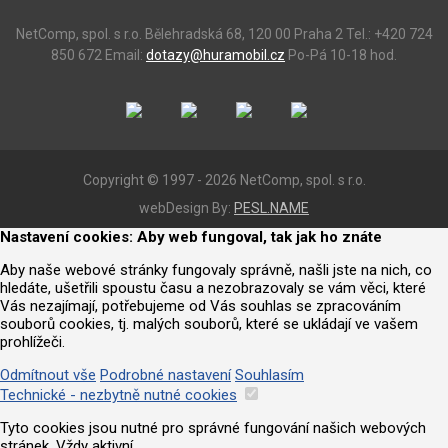
NetComp, spol. s r.o.
Bělehradská 68, 120 00 Praha 2
Tel.: +420 724
850 672
Email:
dotazy@huramobil.cz
Po-Pá 10-18 hod.
Copyright © 1997 - 2026 NetComp, spol. s r.o.
webDesign By:
PESL.NAME
Nastavení cookies: Aby web fungoval, tak jak ho znáte
Aby naše webové stránky fungovaly správně, našli jste na nich, co
hledáte, ušetřili spoustu času a nezobrazovaly se vám věci, které
Vás nezajímají, potřebujeme od Vás souhlas se zpracováním
souborů cookies, tj. malých souborů, které se ukládají ve vašem
prohlížeči.
Odmítnout vše
Podrobné nastavení
Souhlasím
Technické - nezbytně nutné cookies
Tyto cookies jsou nutné pro správné fungování našich webových
stránek. Vždy aktivní.