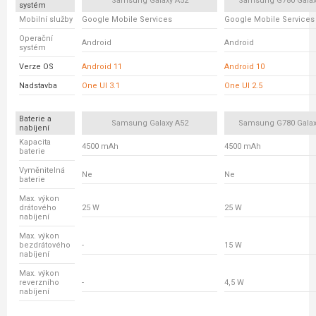
Samsung Galaxy A52
Samsung G780 Galax
systém
Mobilní služby
Google Mobile Services
Google Mobile Services
Operační
Android
Android
systém
Verze OS
Android 11
Android 10
Nadstavba
One UI 3.1
One UI 2.5
Baterie a
Samsung Galaxy A52
Samsung G780 Galax
nabíjení
Kapacita
4500 mAh
4500 mAh
baterie
Vyměnitelná
Ne
Ne
baterie
Max. výkon
drátového
25 W
25 W
nabíjení
Max. výkon
bezdrátového
-
15 W
nabíjení
Max. výkon
reverzního
-
4,5 W
nabíjení