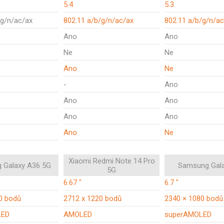
5.4
5.3
/g/n/ac/ax
802.11 a/b/g/n/ac/ax
802.11 a/b/g/n/ac
Ano
Ano
Ne
Ne
Ano
Ne
-
Ano
Ano
Ano
Ano
Ano
Ano
Ne
Xiaomi Redmi Note 14 Pro
 Galaxy A36 5G
Samsung Gal
5G
6.67 "
6.7 "
0 bodů
2712 x 1220 bodů
2340 × 1080 bodů
LED
AMOLED
superAMOLED