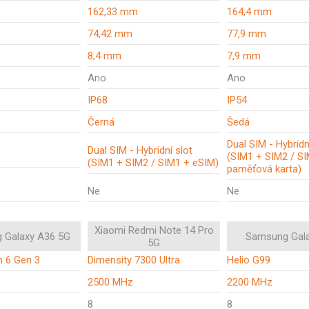
162,33 mm
164,4 mm
74,42 mm
77,9 mm
8,4 mm
7,9 mm
Ano
Ano
IP68
IP54
Černá
Šedá
Dual SIM - Hybridn
Dual SIM - Hybridní slot
(SIM1 + SIM2 / S
(SIM1 + SIM2 / SIM1 + eSIM)
paměťová karta)
Ne
Ne
Xiaomi Redmi Note 14 Pro
 Galaxy A36 5G
Samsung Gal
5G
 6 Gen 3
Dimensity 7300 Ultra
Helio G99
2500 MHz
2200 MHz
8
8