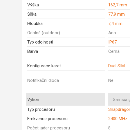
Výška
162,7 mm
Šířka
77,9 mm
Hloubka
7,4 mm
Odolné (outdoor)
Ano
Typ odolnosti
IP67
Barva
Černá
Konfigurace karet
Dual SIM
Notifikační dioda
Ne
Výkon
Samsung
Typ procesoru
Snapdragon
Frekvence procesoru
2400 MHz
Počet jader procesoru
8