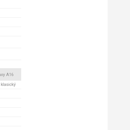
axy A16
 klasický