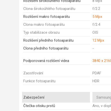
Rozlišení širokoúhlého fotoaparátu
8 Mpx
Clona širokoúhlého fotoaparátu
f/2.2
Rozlišení makro fotoaparátu
5 Mpx
Clona makro fotoaparátu
f/2.4
Typ stabilizace obrazu
OIS
Rozlišení předního fotoaparátu
12 Mpx
Clona předního fotoaparátu
-
Podporovaná rozlišení videa
3840 x 216
Zaostřování
PDAF
Funkce fotoaparátu
HDR
Zabezpečení
Samsung
Čtečka otisku prstů
Ano, v displ