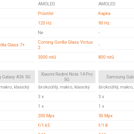
AMOLED
AMOLED
Průstřel
Kapka
120 Hz
90 Hz
Ne
-
Corning Gorilla Glass Victus
illa Glass 7+
-
2
3000 nitů
800 nitů
Xiaomi Redmi Note 14 Pro
 Galaxy A36 5G
Samsung Gal
5G
 makro, klasický
širokoúhlý, makro, klasický
širokoúhlý, makro,
3 x
3 x
1 x
1 x
200 Mpx
50 Mpx
f/1.65
f/1.8