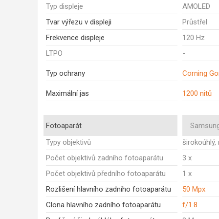
Typ displeje
AMOLED
Tvar výřezu v displeji
Průstřel
Frekvence displeje
120 Hz
LTPO
-
Typ ochrany
Corning Gor
Maximální jas
1200 nitů
Fotoaparát
Samsung
Typy objektivů
širokoúhlý,
Počet objektivů zadního fotoaparátu
3 x
Počet objektivů předního fotoaparátu
1 x
Rozlišení hlavního zadního fotoaparátu
50 Mpx
Clona hlavního zadního fotoaparátu
f/1.8