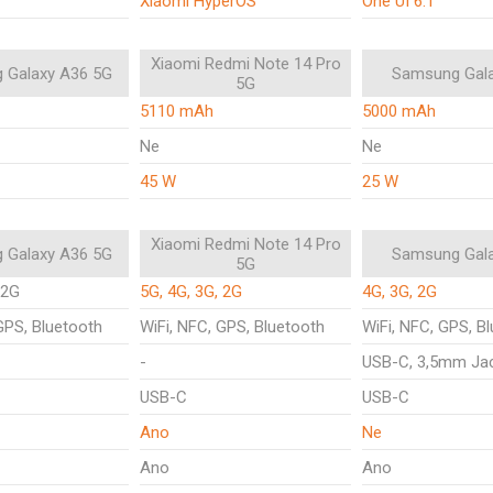
Xiaomi HyperOS
One UI 6.1
Xiaomi Redmi Note 14 Pro
 Galaxy A36 5G
Samsung Gal
5G
5110 mAh
5000 mAh
Ne
Ne
45 W
25 W
Xiaomi Redmi Note 14 Pro
 Galaxy A36 5G
Samsung Gal
5G
 2G
5G, 4G, 3G, 2G
4G, 3G, 2G
GPS, Bluetooth
WiFi, NFC, GPS, Bluetooth
WiFi, NFC, GPS, B
-
USB-C, 3,5mm Ja
USB-C
USB-C
Ano
Ne
Ano
Ano