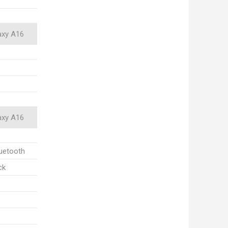
axy A16
axy A16
luetooth
ck