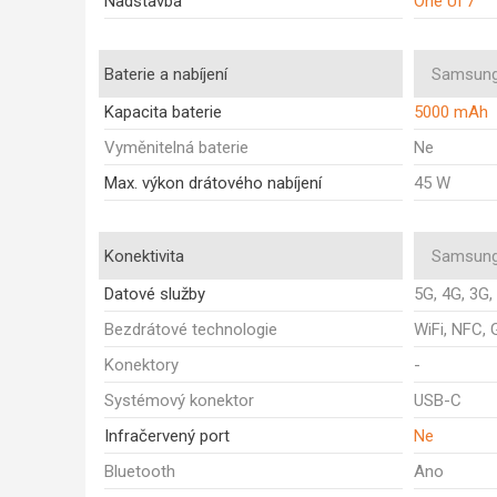
Nadstavba
One UI 7
Baterie a nabíjení
Samsung
Kapacita baterie
5000 mAh
Vyměnitelná baterie
Ne
Max. výkon drátového nabíjení
45 W
Konektivita
Samsung
Datové služby
5G, 4G, 3G,
Bezdrátové technologie
WiFi, NFC, 
Konektory
-
Systémový konektor
USB-C
Infračervený port
Ne
Bluetooth
Ano