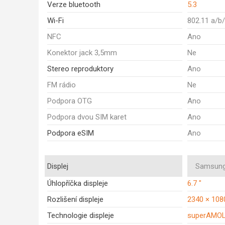
Verze bluetooth
5.3
Wi-Fi
802.11 a/b
NFC
Ano
Konektor jack 3,5mm
Ne
Stereo reproduktory
Ano
FM rádio
Ne
Podpora OTG
Ano
Podpora dvou SIM karet
Ano
Podpora eSIM
Ano
Displej
Samsung
Úhlopříčka displeje
6.7 "
Rozlišení displeje
2340 × 108
Technologie displeje
superAMO