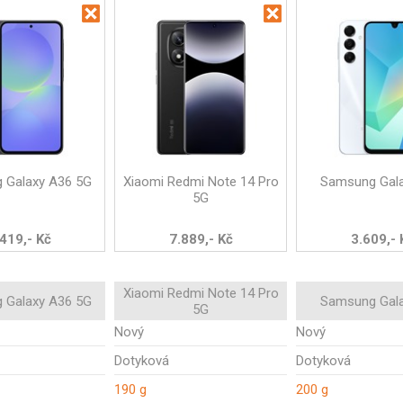
 Galaxy A36 5G
Xiaomi Redmi Note 14 Pro
Samsung Gal
5G
419,- Kč
7.889,- Kč
3.609,- 
Xiaomi Redmi Note 14 Pro
 Galaxy A36 5G
Samsung Gal
5G
Nový
Nový
Dotyková
Dotyková
190 g
200 g