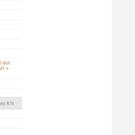
í slot
IM1 +
axy A16