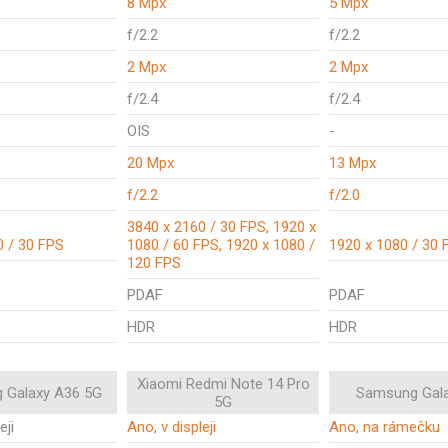
8 Mpx
5 Mpx
f/2.2
f/2.2
2 Mpx
2 Mpx
f/2.4
f/2.4
OIS
-
20 Mpx
13 Mpx
f/2.2
f/2.0
3840 x 2160 / 30 FPS, 1920 x
0 / 30 FPS
1080 / 60 FPS, 1920 x 1080 /
1920 x 1080 / 30 
120 FPS
PDAF
PDAF
HDR
HDR
Xiaomi Redmi Note 14 Pro
 Galaxy A36 5G
Samsung Gal
5G
eji
Ano, v displeji
Ano, na rámečku