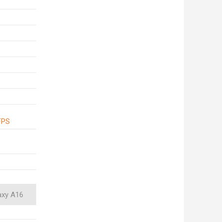
FPS
axy A16