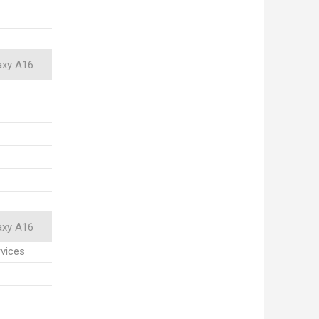
axy A16
axy A16
vices