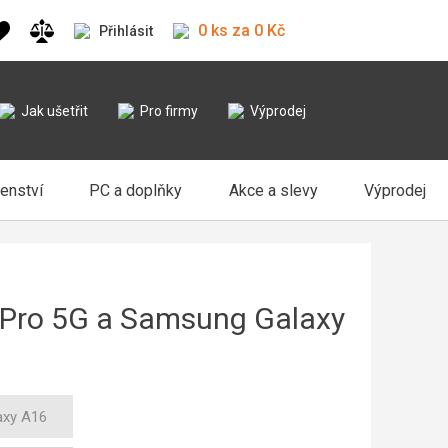
0 ks za 0 Kč
Přihlásit
Jak ušetřit
Pro firmy
Výprodej
šenství
PC a doplňky
Akce a slevy
Výprodej
 Pro 5G a Samsung Galaxy
axy A16