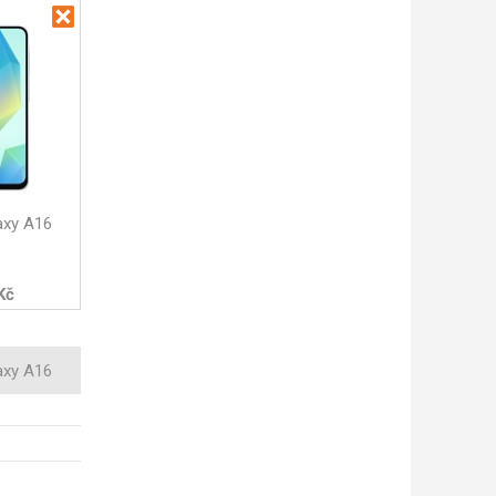
axy A16
Kč
axy A16