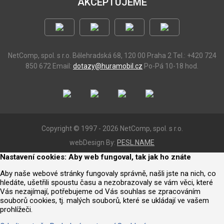
AKCEPTUJEME
NetComp, spol. s r.o.
Bělehradská 68, 120 00 Praha 2
Tel.: +420 724
850 672
Email:
dotazy@huramobil.cz
Po-Pá 10-18 hod.
Copyright © 1997 - 2026 NetComp, spol. s r.o.
webDesign By:
PESL.NAME
Nastavení cookies: Aby web fungoval, tak jak ho znáte
Aby naše webové stránky fungovaly správně, našli jste na nich, co
hledáte, ušetřili spoustu času a nezobrazovaly se vám věci, které
Vás nezajímají, potřebujeme od Vás souhlas se zpracováním
souborů cookies, tj. malých souborů, které se ukládají ve vašem
prohlížeči.