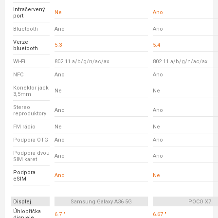
Infračervený
Ne
Ano
port
Bluetooth
Ano
Ano
Verze
5.3
5.4
bluetooth
Wi-Fi
802.11 a/b/g/n/ac/ax
802.11 a/b/g/n/ac/ax
NFC
Ano
Ano
Konektor jack
Ne
Ne
3,5mm
Stereo
Ano
Ano
reproduktory
FM rádio
Ne
Ne
Podpora OTG
Ano
Ano
Podpora dvou
Ano
Ano
SIM karet
Podpora
Ano
Ne
eSIM
Displej
Samsung Galaxy A36 5G
POCO X7
Úhlopříčka
6.7 "
6.67 "
displeje