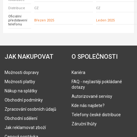
Distribuce
CZ
CZ
Oficiální
představení
Březen 2025
Leden 2025
telefonu
JAK NAKUPOVAT
O SPOLEČNOSTI
Možnosti dopravy
Kariéra
Možnosti platby
FAQ - nejčastěji pokládané
dotazy
Nákup na splátky
Autorizované servisy
Obchodní podmínky
Kde nás najdete?
Zpracování osobních údajů
Telefony české distribuce
Obchodní sdělení
Záruční lhůty
Jak reklamovat zboží
Cenová poptávka