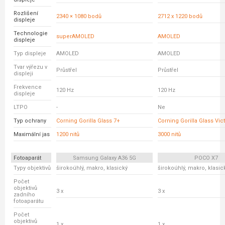
Rozlišení
2340 × 1080 bodů
2712 x 1220 bodů
displeje
Technologie
superAMOLED
AMOLED
displeje
Typ displeje
AMOLED
AMOLED
Tvar výřezu v
Průstřel
Průstřel
displeji
Frekvence
120 Hz
120 Hz
displeje
LTPO
-
Ne
Typ ochrany
Corning Gorilla Glass 7+
Corning Gorilla Glass Vic
Maximální jas
1200 nitů
3000 nitů
Fotoaparát
Samsung Galaxy A36 5G
POCO X7
Typy objektivů
širokoúhlý, makro, klasický
širokoúhlý, makro, klasic
Počet
objektivů
3 x
3 x
zadního
fotoaparátu
Počet
objektivů
1 x
1 x