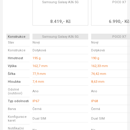
Samsung Galaxy A36 5G
POCO X7
8.419,- Kč
6.990,- Kč
Konstrukce
Samsung Galaxy A36 5G
POCO X7
Stav
Nový
Nový
Konstrukce
Dotyková
Dotyková
Hmotnost
195 g
190 g
Výška
162,7 mm
162,33 mm
Šířka
77,9 mm
74,42 mm
Hloubka
7,4 mm
8,63 mm
Odolné
Ano
Ano
(outdoor)
Typ odolnosti
IP67
IP68
Barva
Černá
Černá
Konfigurace
Dual SIM
Dual SIM
karet
Notifikační