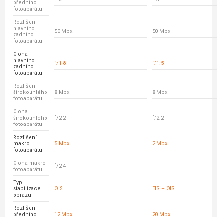
předního
fotoaparátu
Rozlišení
hlavního
50 Mpx
50 Mpx
zadního
fotoaparátu
Clona
hlavního
f/1.8
f/1.5
zadního
fotoaparátu
Rozlišení
širokoúhlého
8 Mpx
8 Mpx
fotoaparátu
Clona
širokoúhlého
f/2.2
f/2.2
fotoaparátu
Rozlišení
makro
5 Mpx
2 Mpx
fotoaparátu
Clona makro
f/2.4
-
fotoaparátu
Typ
stabilizace
OIS
EIS + OIS
obrazu
Rozlišení
předního
12 Mpx
20 Mpx