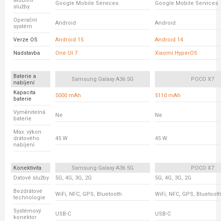
Mobilní
Google Mobile Services
Google Mobile Services
služby
Operační
Android
Android
systém
Verze OS
Android 15
Android 14
Nadstavba
One UI 7
Xiaomi HyperOS
Baterie a
Samsung Galaxy A36 5G
POCO X7
nabíjení
Kapacita
5000 mAh
5110 mAh
baterie
Vyměnitelná
Ne
Ne
baterie
Max. výkon
drátového
45 W
45 W
nabíjení
Konektivita
Samsung Galaxy A36 5G
POCO X7
Datové služby
5G, 4G, 3G, 2G
5G, 4G, 3G, 2G
Bezdrátové
WiFi, NFC, GPS, Bluetooth
WiFi, NFC, GPS, Bluetoot
technologie
Systémový
USB-C
USB-C
konektor