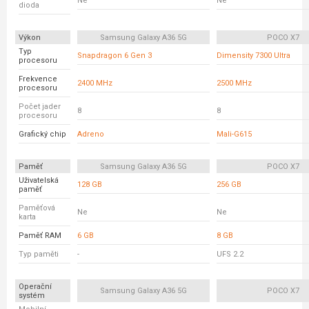
Ne
Ne
dioda
Výkon
Samsung Galaxy A36 5G
POCO X7
Typ
Snapdragon 6 Gen 3
Dimensity 7300 Ultra
procesoru
Frekvence
2400 MHz
2500 MHz
procesoru
Počet jader
8
8
procesoru
Grafický chip
Adreno
Mali-G615
Paměť
Samsung Galaxy A36 5G
POCO X7
Uživatelská
128 GB
256 GB
paměť
Paměťová
Ne
Ne
karta
Paměť RAM
6 GB
8 GB
Typ paměti
-
UFS 2.2
Operační
Samsung Galaxy A36 5G
POCO X7
systém