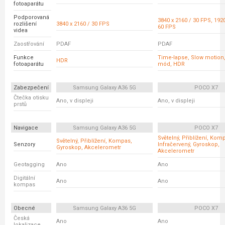
fotoaparátu
Podporovaná
3840 x 2160 / 30 FPS, 1920
rozlišení
3840 x 2160 / 30 FPS
60 FPS
videa
Zaostřování
PDAF
PDAF
Funkce
Time-lapse, Slow motion
HDR
fotoaparátu
mód, HDR
Zabezpečení
Samsung Galaxy A36 5G
POCO X7
Čtečka otisku
Ano, v displeji
Ano, v displeji
prstů
Navigace
Samsung Galaxy A36 5G
POCO X7
Světelný, Přiblížení, Kom
Světelný, Přiblížení, Kompas,
Senzory
Infračervený, Gyroskop,
Gyroskop, Akcelerometr
Akcelerometr
Geotagging
Ano
Ano
Digitální
Ano
Ano
kompas
Obecné
Samsung Galaxy A36 5G
POCO X7
Česká
Ano
Ano
lokalizace