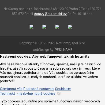
NetComp, spol. s r.o.
Bělehradská 68, 120 00 Praha 2
Tel.: +420 724
850 672
Email:
dotazy@huramobil.cz
Po-Pá 10-18 hod.
Copyright © 1997 - 2026 NetComp, spol. s r.o.
webDesign By:
PESL.NAME
Nastavení cookies: Aby web fungoval, tak jak ho znáte
Aby naše webové stránky fungovaly správně, našli jste na nich, co
hledáte, ušetřili spoustu času a nezobrazovaly se vám věci, které
Vás nezajímají, potřebujeme od Vás souhlas se zpracováním
souborů cookies, tj. malých souborů, které se ukládají ve vašem
prohlížeči.
Odmítnout vše
Podrobné nastavení
Souhlasím
Technické - nezbytně nutné cookies
Tyto cookies jsou nutné pro správné fungování našich webových