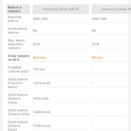
Baterie a
Samsung Galaxy A35 5G
Samsung Galaxy A
nabíjení
Kapacita
5000 mAh
5000 mAh
baterie
Vyměnitelná
Ne
Ne
baterie
Max. výkon
drátového
25 W
25 W
nabíjení
Doba nabíjení
42,5 min.
40 min.
na 50 %
PCMARK -
710 min
-
celková výdrž
Výdrž baterie
(Průchod
12316 bodů
-
webu)
Výdrž baterie
(Editace
7475 bodů
-
videa)
Výdrž baterie
16600 bodů
-
(Editace textu)
Výdrž baterie
(Editace
27240 bodů
-
fotek)