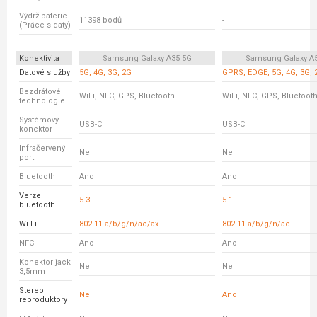
Výdrž baterie
11398 bodů
-
(Práce s daty)
Konektivita
Samsung Galaxy A35 5G
Samsung Galaxy A
Datové služby
5G, 4G, 3G, 2G
GPRS, EDGE, 5G, 4G, 3G, 
Bezdrátové
WiFi, NFC, GPS, Bluetooth
WiFi, NFC, GPS, Bluetoot
technologie
Systémový
USB-C
USB-C
konektor
Infračervený
Ne
Ne
port
Bluetooth
Ano
Ano
Verze
5.3
5.1
bluetooth
Wi-Fi
802.11 a/b/g/n/ac/ax
802.11 a/b/g/n/ac
NFC
Ano
Ano
Konektor jack
Ne
Ne
3,5mm
Stereo
Ne
Ano
reproduktory