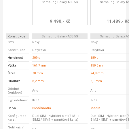
Samsung Galaxy A35 5G
Samsung Galaxy A
9.490,- Kč
11.489,- K
Konstrukce
Samsung Galaxy A35 5G
Samsung Galaxy A
Stav
Nový
Nový
Konstrukce
Dotyková
Dotyková
Hmotnost
209 g
189 g
Výška
161,7 mm
159,6 mm
Šířka
78 mm
74,8 mm
Hloubka
8,2 mm
8,1 mm
Odolné
Ano
Ano
(outdoor)
Typ odolnosti
IP67
IP67
Barva
Bleděmodrá
Modrá
Konfigurace
Dual SIM - Hybridní slot (SIM1 +
Dual SIM - Hybridní slot 
karet
SIM2 / SIM1 + paměťová karta)
SIM2 / SIM1 + paměťová k
Notifikační