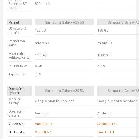
Extreme ST
800 bodů
-
Loop 10
Paměť
Samsung Galaxy A35 5G
Samsung Galaxy A
Uživatelská
128 GB
128 GB
paměť
Paměťová
microSD
microSD
karta
Maximální
1000 GB
1000 GB
velikost karty
Paměť RAM
6 GB
6 GB
Typ paměti
UFS
-
Operační
Samsung Galaxy A35 5G
Samsung Galaxy A
systém
Mobilní
Google Mobile Services
Google Mobile Services
služby
Operační
Android
Android
systém
Verze OS
Android 14
Android 12
Nadstavba
One UI 6.1
One UI 4.1