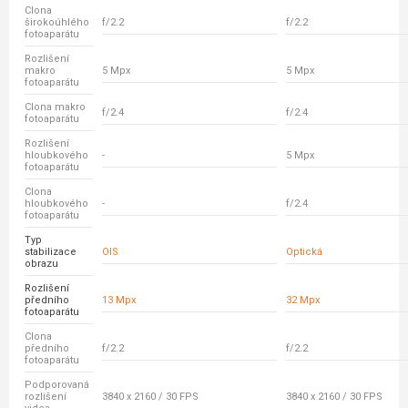
Clona
širokoúhlého
f/2.2
f/2.2
fotoaparátu
Rozlišení
makro
5 Mpx
5 Mpx
fotoaparátu
Clona makro
f/2.4
f/2.4
fotoaparátu
Rozlišení
hloubkového
-
5 Mpx
fotoaparátu
Clona
hloubkového
-
f/2.4
fotoaparátu
Typ
stabilizace
OIS
Optická
obrazu
Rozlišení
předního
13 Mpx
32 Mpx
fotoaparátu
Clona
předního
f/2.2
f/2.2
fotoaparátu
Podporovaná
rozlišení
3840 x 2160 / 30 FPS
3840 x 2160 / 30 FPS