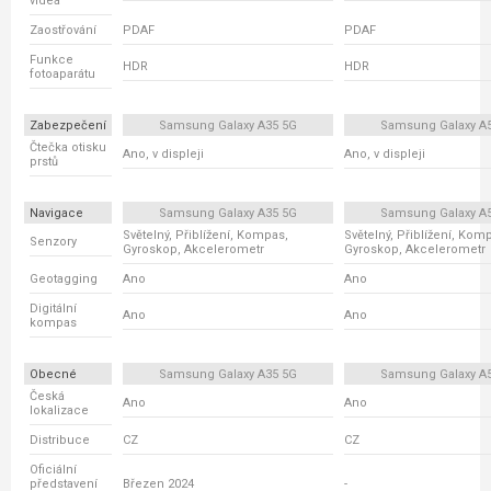
videa
Zaostřování
PDAF
PDAF
Funkce
HDR
HDR
fotoaparátu
Zabezpečení
Samsung Galaxy A35 5G
Samsung Galaxy A
Čtečka otisku
Ano, v displeji
Ano, v displeji
prstů
Navigace
Samsung Galaxy A35 5G
Samsung Galaxy A
Světelný, Přiblížení, Kompas,
Světelný, Přiblížení, Kom
Senzory
Gyroskop, Akcelerometr
Gyroskop, Akcelerometr
Geotagging
Ano
Ano
Digitální
Ano
Ano
kompas
Obecné
Samsung Galaxy A35 5G
Samsung Galaxy A
Česká
Ano
Ano
lokalizace
Distribuce
CZ
CZ
Oficiální
představení
Březen 2024
-