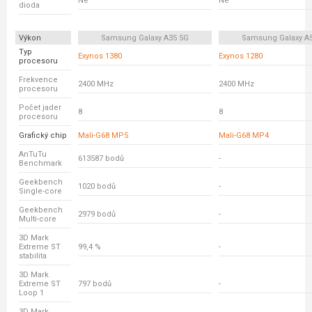
Ne
Ne
dioda
Výkon
Samsung Galaxy A35 5G
Samsung Galaxy A
Typ
Exynos 1380
Exynos 1280
procesoru
Frekvence
2400 MHz
2400 MHz
procesoru
Počet jader
8
8
procesoru
Grafický chip
Mali-G68 MP5
Mali-G68 MP4
AnTuTu
613587 bodů
-
Benchmark
Geekbench
1020 bodů
-
Single-core
Geekbench
2979 bodů
-
Multi-core
3D Mark
Extreme ST
99,4 %
-
stabilita
3D Mark
Extreme ST
797 bodů
-
Loop 1
3D Mark