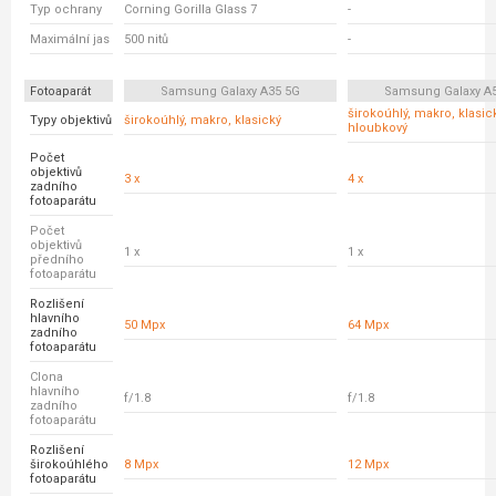
Typ ochrany
Corning Gorilla Glass 7
-
Maximální jas
500 nitů
-
Fotoaparát
Samsung Galaxy A35 5G
Samsung Galaxy A
širokoúhlý, makro, klasick
Typy objektivů
širokoúhlý, makro, klasický
hloubkový
Počet
objektivů
3 x
4 x
zadního
fotoaparátu
Počet
objektivů
1 x
1 x
předního
fotoaparátu
Rozlišení
hlavního
50 Mpx
64 Mpx
zadního
fotoaparátu
Clona
hlavního
f/1.8
f/1.8
zadního
fotoaparátu
Rozlišení
širokoúhlého
8 Mpx
12 Mpx
fotoaparátu