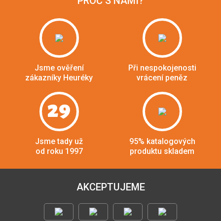
PROČ S NÁMI?
Jsme ověření
Při nespokojenosti
zákazníky Heuréky
vrácení peněz
29
Jsme tady už
95% katalogových
od roku 1997
produktu skladem
AKCEPTUJEME