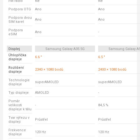
FM rádio
Ne
Ne
Podpora OTG
Ano
Ano
Podpora dvou
Ano
Ano
SIM karet
Podpora
Ano
-
eSIM
Displej
Samsung Galaxy A35 5G
Samsung Galaxy A
Úhlopříčka
6.6 "
6.5 "
displeje
Rozlišení
2340 × 1080 bodů
2400 × 1080 bodů
displeje
Technologie
superAMOLED
superAMOLED
displeje
Typ displeje
AMOLED
-
Poměr
velikosti
-
84,5 %
displeje k tělu
Tvar výřezu v
Průstřel
Průstřel
displeji
Frekvence
120 Hz
120 Hz
displeje