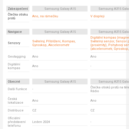
Zabezpečení
Samsung Galaxy A15
Samsung A315 Gala
Čtečka otisku
Ano, na rámečku
V displeji
prstů
Navigace
Samsung Galaxy A15
Samsung A315 Gala
Digitální kompas (magnet
Světelný, Přiblížení, Kompas,
Světelný senzor, Senzor p
Senzory
Gyroskop, Akcelerometr
(proximity), Pohybový se
(akcelerometr, Gyroskop,
Geotagging
Ano
Ano
Digitální
Ano
-
kompas
Obecné
Samsung Galaxy A15
Samsung A315 Gala
Čtečka otisků prstů na tě
Další funkce
-
Rádio
Česká
Ano
Ano
lokalizace
Distribuce
CZ
CZ
Oficiální
představení
Leden 2024
-
telefonu