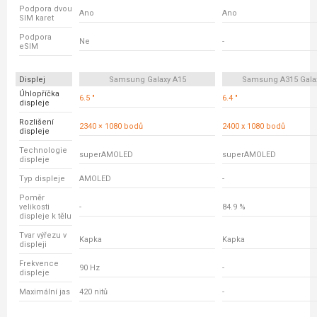
Podpora dvou
Ano
Ano
SIM karet
Podpora
Ne
-
eSIM
Displej
Samsung Galaxy A15
Samsung A315 Gala
Úhlopříčka
6.5 "
6.4 "
displeje
Rozlišení
2340 × 1080 bodů
2400 x 1080 bodů
displeje
Technologie
superAMOLED
superAMOLED
displeje
Typ displeje
AMOLED
-
Poměr
velikosti
-
84.9 %
displeje k tělu
Tvar výřezu v
Kapka
Kapka
displeji
Frekvence
90 Hz
-
displeje
Maximální jas
420 nitů
-