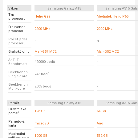
Výkon
Samsung Galaxy A15
Samsung A315 Gala
Typ
Helio G99
Mediatek Helio P65
procesoru
Frekvence
2200 MHz
2000 MHz
procesoru
Počet jader
8
8
procesoru
Grafický chip
Mali-G57 MC2
Mali-G52 MC2
AnTuTu
420000 bodů
-
Benchmark
Geekbench
743 bodů
-
Single-core
Geekbench
2005 bodů
-
Multi-core
Paměť
Samsung Galaxy A15
Samsung A315 Gala
Uživatelská
128 GB
64 GB
paměť
Paměťová
microSD
Ano
karta
Maximální
1000 GB
512 GB
velikost karty