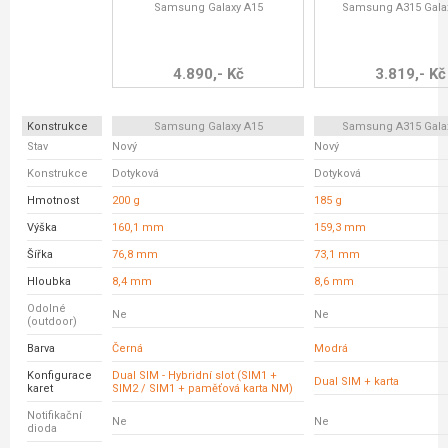
Samsung Galaxy A15
Samsung A315 Gala
4.890,- Kč
3.819,- Kč
Konstrukce
Samsung Galaxy A15
Samsung A315 Gala
Stav
Nový
Nový
Konstrukce
Dotyková
Dotyková
Hmotnost
200 g
185 g
Výška
160,1 mm
159,3 mm
Šířka
76,8 mm
73,1 mm
Hloubka
8,4 mm
8,6 mm
Odolné
Ne
Ne
(outdoor)
Barva
Černá
Modrá
Konfigurace
Dual SIM - Hybridní slot (SIM1 +
Dual SIM + karta
karet
SIM2 / SIM1 + paměťová karta NM)
Notifikační
Ne
Ne
dioda