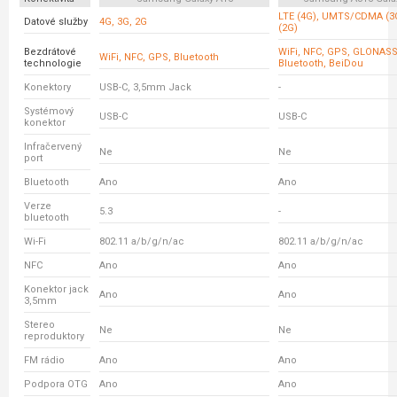
LTE (4G), UMTS/CDMA (3
Datové služby
4G, 3G, 2G
(2G)
Bezdrátové
WiFi, NFC, GPS, GLONASS,
WiFi, NFC, GPS, Bluetooth
technologie
Bluetooth, BeiDou
Konektory
USB-C, 3,5mm Jack
-
Systémový
USB-C
USB-C
konektor
Infračervený
Ne
Ne
port
Bluetooth
Ano
Ano
Verze
5.3
-
bluetooth
Wi-Fi
802.11 a/b/g/n/ac
802.11 a/b/g/n/ac
NFC
Ano
Ano
Konektor jack
Ano
Ano
3,5mm
Stereo
Ne
Ne
reproduktory
FM rádio
Ano
Ano
Podpora OTG
Ano
Ano