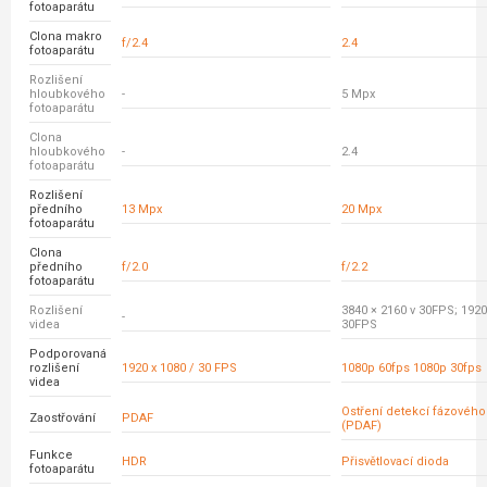
fotoaparátu
Clona makro
f/2.4
2.4
fotoaparátu
Rozlišení
hloubkového
-
5 Mpx
fotoaparátu
Clona
hloubkového
-
2.4
fotoaparátu
Rozlišení
předního
13 Mpx
20 Mpx
fotoaparátu
Clona
předního
f/2.0
f/2.2
fotoaparátu
Rozlišení
3840 × 2160 v 30FPS; 1920
-
videa
30FPS
Podporovaná
rozlišení
1920 x 1080 / 30 FPS
1080p 60fps 1080p 30fps
videa
Ostření detekcí fázovéh
Zaostřování
PDAF
(PDAF)
Funkce
HDR
Přisvětlovací dioda
fotoaparátu