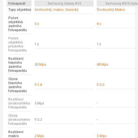
Fotoaparát
Samsung Galaxy A15
Samsung A315 Gala
Typy objektivů
širokoúhlý, makro, klasický
Širokoúhlý Makro
Počet
objektivů
3 x
4 x
zadního
fotoaparátu
Počet
objektivů
1 x
1 x
předního
fotoaparátu
Rozlišení
hlavního
50 Mpx
48 Mpx
zadního
fotoaparátu
Clona
hlavního
f/1.8
f/2.0
zadního
fotoaparátu
Rozlišení
širokoúhlého
5 Mpx
-
fotoaparátu
Clona
širokoúhlého
f/2.2
-
fotoaparátu
Rozlišení
makro
2 Mpx
5 Mpx