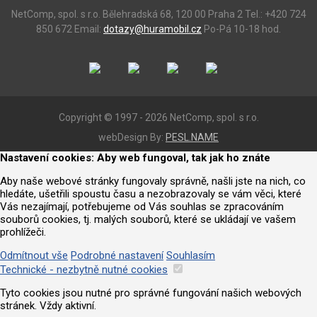
NetComp, spol. s r.o.
Bělehradská 68, 120 00 Praha 2
Tel.: +420 724
850 672
Email:
dotazy@huramobil.cz
Po-Pá 10-18 hod.
Copyright © 1997 - 2026 NetComp, spol. s r.o.
webDesign By:
PESL.NAME
Nastavení cookies: Aby web fungoval, tak jak ho znáte
Aby naše webové stránky fungovaly správně, našli jste na nich, co
hledáte, ušetřili spoustu času a nezobrazovaly se vám věci, které
Vás nezajímají, potřebujeme od Vás souhlas se zpracováním
souborů cookies, tj. malých souborů, které se ukládají ve vašem
prohlížeči.
Odmítnout vše
Podrobné nastavení
Souhlasím
Technické - nezbytně nutné cookies
Tyto cookies jsou nutné pro správné fungování našich webových
stránek. Vždy aktivní.