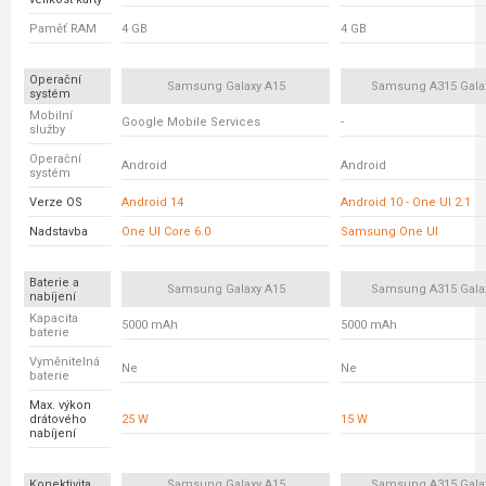
Paměť RAM
4 GB
4 GB
Operační
Samsung Galaxy A15
Samsung A315 Gala
systém
Mobilní
Google Mobile Services
-
služby
Operační
Android
Android
systém
Verze OS
Android 14
Android 10 - One UI 2.1
Nadstavba
One UI Core 6.0
Samsung One UI
Baterie a
Samsung Galaxy A15
Samsung A315 Gala
nabíjení
Kapacita
5000 mAh
5000 mAh
baterie
Vyměnitelná
Ne
Ne
baterie
Max. výkon
drátového
25 W
15 W
nabíjení
Konektivita
Samsung Galaxy A15
Samsung A315 Gala