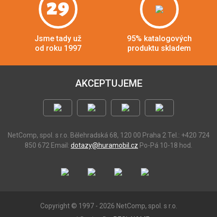
29
Jsme tady už
95% katalogových
od roku 1997
produktu skladem
AKCEPTUJEME
NetComp, spol. s r.o.
Bělehradská 68, 120 00 Praha 2
Tel.: +420 724
850 672
Email:
dotazy@huramobil.cz
Po-Pá 10-18 hod.
Copyright © 1997 - 2026 NetComp, spol. s r.o.