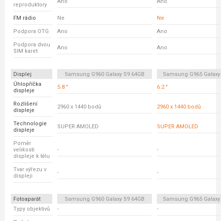
Ano
Ano
reproduktory
FM rádio
Ne
Ne
Podpora OTG
Ano
Ano
Podpora dvou
Ano
Ano
SIM karet
Displej
Samsung G960 Galaxy S9 64GB
Samsung G965 Galaxy
Úhlopříčka
5.8 "
6.2 "
displeje
Rozlišení
2960 x 1440 bodů
2960 x 1440 bodů
displeje
Technologie
SUPER AMOLED
SUPER AMOLED
displeje
Poměr
velikosti
-
-
displeje k tělu
Tvar výřezu v
-
-
displeji
Fotoaparát
Samsung G960 Galaxy S9 64GB
Samsung G965 Galaxy
Typy objektivů
-
-