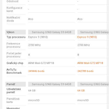
Odolnost
-
-
Konfigurace
-
-
karet
Notifikační
Ano
Ano
dioda
Výkon
Samsung G960 Galaxy S9 64GB
Samsung G965 Galaxy
Typ procesoru
Exynos 9 (9810)
Exynos 9 (9810)
Frekvence
2700 MHz
2700 MHz
procesoru
Počet jader
8
8
procesoru
Grafický chip
ARM Mali-G72 MP18
ARM Mali-G72 MP18
AnTuTu
249446 bodů
242789 bodů
Benchmark
Paměť
Samsung G960 Galaxy S9 64GB
Samsung G965 Galaxy
Uživatelská
64 GB
64 GB
paměť
Paměťová
microSD
microSD
karta
Maximální