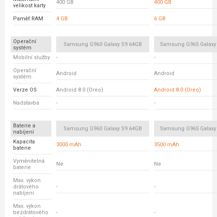
400 GB
400 GB
velikost karty
Paměť RAM
4 GB
6 GB
Operační
Samsung G960 Galaxy S9 64GB
Samsung G965 Galaxy
systém
Mobilní služby
-
-
Operační
Android
Android
systém
Verze OS
Android 8.0 (Oreo)
Android 8.0 (Oreo)
Nadstavba
-
-
Baterie a
Samsung G960 Galaxy S9 64GB
Samsung G965 Galaxy
nabíjení
Kapacita
3000 mAh
3500 mAh
baterie
Vyměnitelná
Ne
Ne
baterie
Max. výkon
drátového
-
-
nabíjení
Max. výkon
bezdrátového
-
-