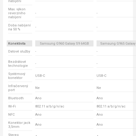
nabíjení
Max. výkon
reverzního
-
-
nabíjení
Doba nabíjení
-
-
na 50 %
Konektivita
Samsung G960 Galaxy S9 64GB
Samsung G965 Galaxy
Datové služby
-
-
Bezdrátové
-
-
technologie
Systémový
USB-C
USB-C
konektor
Infračervený
Ne
Ne
port
Bluetooth
Ano
Ano
Wi-Fi
802.11 a/b/g/n/ac
802.11 a/b/g/n/ac
NFC
Ano
Ano
Konektor jack
Ano
Ano
3,5mm
Stereo