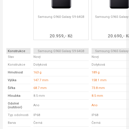
Samsung G960 Galaxy S9 64GB
Samsung G965 Galaxy
20.959,- Kč
20.690,- K
Konstrukce
Samsung G960 Galaxy S9 64GB
Samsung G965 Galaxy
Stav
Nový
Nový
Konstrukce
Dotyková
Dotyková
Hmotnost
163 g
189 g
Výška
147.7 mm
158.1 mm
Šířka
68.7 mm
73.8 mm
Hloubka
8.5 mm
8.5 mm
Odolné
Ano
Ano
(outdoor)
Typ odolnosti
IP68
IP68
Barva
Černá
Černá