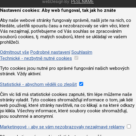
webDesign By:
PESL.NAME
Nastavení cookies: Aby web fungoval, tak jak ho znáte
Aby naše webové stránky fungovaly správně, našli jste na nich, co
hledáte, ušetřili spoustu času a nezobrazovaly se vám věci, které
Vás nezajímají, potřebujeme od Vás souhlas se zpracováním
souborů cookies, tj. malých souborů, které se ukládají ve vašem
prohlížeči.
Odmítnout vše
Podrobné nastavení
Souhlasím
Technické - nezbytně nutné cookies
Tyto cookies jsou nutné pro správné fungování našich webových
stránek. Vždy aktivní.
Statistické - abychom věděli co zlepšit
Čím víc lidí má statistické cookies zapnuté, tím lépe můžeme naše
stránky vyladit. Tyto cookies shromažďují informace o tom, jak lidé
web používají, které stránky navštívili, na co klikají. a na které odkazy
jsi klikla. Všechny informace, které soubory cookie shromažďují,
jsou souhrnné a anonymní.
Marketingové - aby se vám nezobrazovaly nezajímavé reklamy