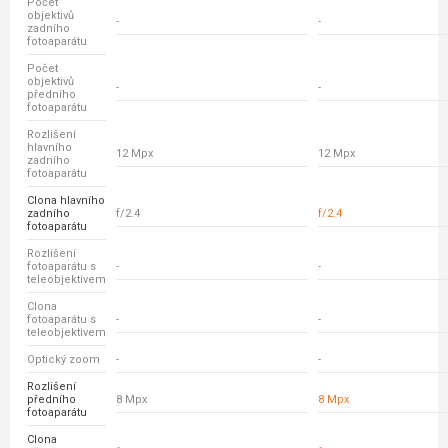
Počet
objektivů
-
-
zadního
fotoaparátu
Počet
objektivů
-
-
předního
fotoaparátu
Rozlišení
hlavního
12 Mpx
12 Mpx
zadního
fotoaparátu
Clona hlavního
zadního
f/2.4
f/2.4
fotoaparátu
Rozlišení
fotoaparátu s
-
-
teleobjektivem
Clona
fotoaparátu s
-
-
teleobjektivem
Optický zoom
-
-
Rozlišení
předního
8 Mpx
8 Mpx
fotoaparátu
Clona