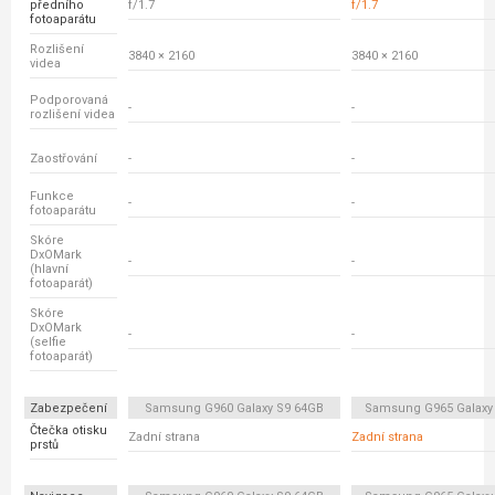
předního
f/1.7
f/1.7
fotoaparátu
Rozlišení
3840 × 2160
3840 × 2160
videa
Podporovaná
-
-
rozlišení videa
Zaostřování
-
-
Funkce
-
-
fotoaparátu
Skóre
DxOMark
-
-
(hlavní
fotoaparát)
Skóre
DxOMark
-
-
(selfie
fotoaparát)
Zabezpečení
Samsung G960 Galaxy S9 64GB
Samsung G965 Galaxy
Čtečka otisku
Zadní strana
Zadní strana
prstů