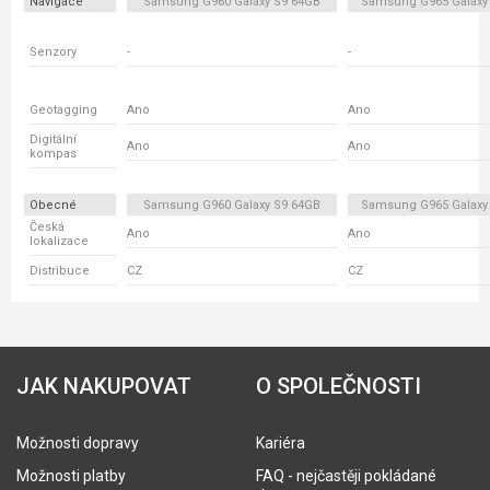
Navigace
Samsung G960 Galaxy S9 64GB
Samsung G965 Galaxy
Senzory
-
-
Geotagging
Ano
Ano
Digitální
Ano
Ano
kompas
Obecné
Samsung G960 Galaxy S9 64GB
Samsung G965 Galaxy
Česká
Ano
Ano
lokalizace
Distribuce
CZ
CZ
JAK NAKUPOVAT
O SPOLEČNOSTI
Možnosti dopravy
Kariéra
Možnosti platby
FAQ - nejčastěji pokládané