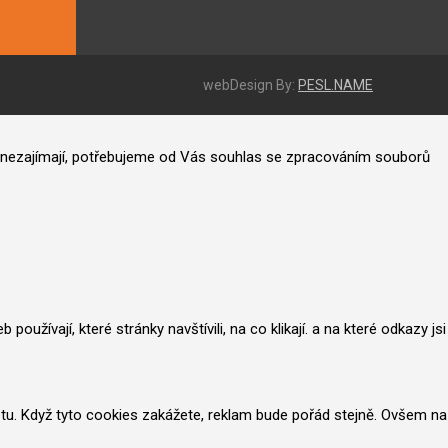
webDesign By:
PESL.NAME
ás nezajímají, potřebujeme od Vás souhlas se zpracováním souborů
užívají, které stránky navštívili, na co klikají. a na které odkazy jsi
netu. Když tyto cookies zakážete, reklam bude pořád stejně. Ovšem na