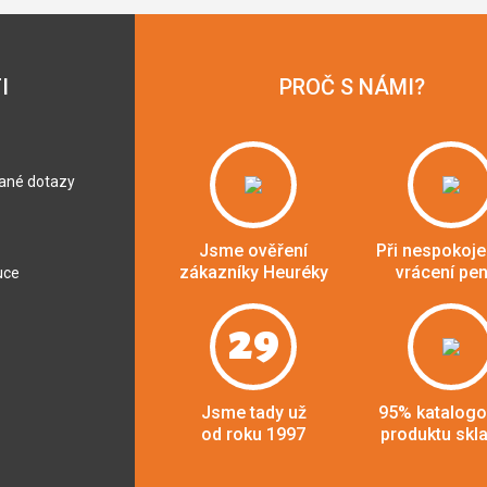
I
PROČ S NÁMI?
dané dotazy
Jsme ověření
Při nespokoje
zákazníky Heuréky
vrácení pe
uce
29
Jsme tady už
95% katalog
od roku 1997
produktu skl