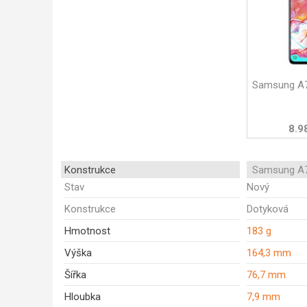
Samsung A7
8.9
Konstrukce
Samsung A7
Stav
Nový
Konstrukce
Dotyková
Hmotnost
183 g
Výška
164,3 mm
Šířka
76,7 mm
Hloubka
7,9 mm