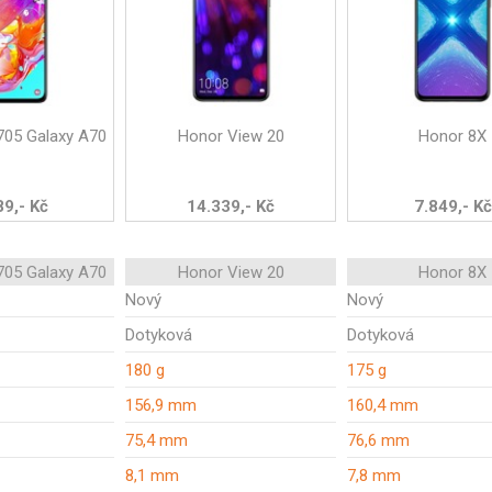
05 Galaxy A70
Honor View 20
Honor 8X
89,- Kč
14.339,- Kč
7.849,- Kč
05 Galaxy A70
Honor View 20
Honor 8X
Nový
Nový
Dotyková
Dotyková
180 g
175 g
156,9 mm
160,4 mm
75,4 mm
76,6 mm
8,1 mm
7,8 mm