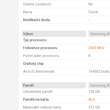
Odolné (outdoor)
Ne
Barva
Černá
Notifikační dioda
-
Výkon
Samsung A7
Typ procesoru
-
Frekvence procesoru
2000 MHz
Počet jader procesoru
8
Grafický chip
-
AnTuTu Benchmark
164502 bodů
Paměť
Samsung A7
Uživatelská paměť
128 GB
Paměťová karta
Ano
Maximální velikost karty
512 GB