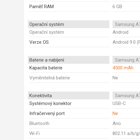
Paměť RAM
6 GB
Operační systém
Samsung A7
Operační systém
Android
Verze OS
Android 9.0 (
Baterie a nabíjení
Samsung A7
Kapacita baterie
4500 mAh
Vyměnitelná baterie
Ne
Konektivita
Samsung A7
Systémový konektor
USB-C
Infračervený port
Ne
Bluetooth
Ano
Wi-Fi
802.11 a/b/g