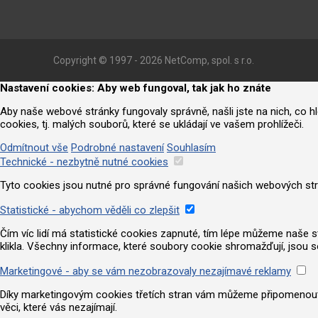
Copyright © 1997 - 2026 NetComp, spol. s r.o.
Nastavení cookies: Aby web fungoval, tak jak ho znáte
Aby naše webové stránky fungovaly správně, našli jste na nich, co 
cookies, tj. malých souborů, které se ukládají ve vašem prohlížeči.
Odmítnout vše
Podrobné nastavení
Souhlasím
Technické - nezbytně nutné cookies
Tyto cookies jsou nutné pro správné fungování našich webových strá
Statistické - abychom věděli co zlepšit
Čím víc lidí má statistické cookies zapnuté, tím lépe můžeme naše strá
klikla. Všechny informace, které soubory cookie shromažďují, jsou 
Marketingové - aby se vám nezobrazovaly nezajímavé reklamy
Díky marketingovým cookies třetích stran vám můžeme připomenout nab
věci, které vás nezajímají.