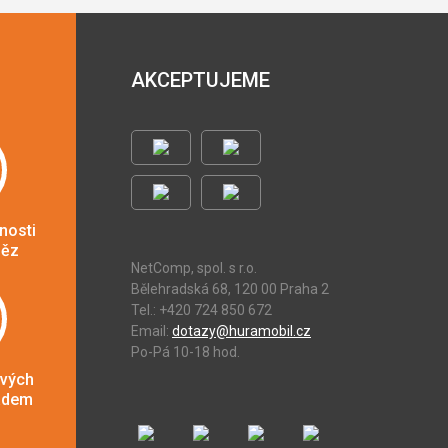
AKCEPTUJEME
nosti
něz
NetComp, spol. s r.o.
Bělehradská 68, 120 00 Praha 2
Tel.: +420 724 850 672
Email:
dotazy@huramobil.cz
Po-Pá 10-18 hod.
ových
adem