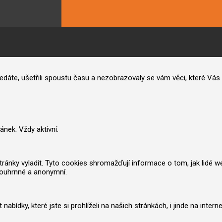
hledáte, ušetřili spoustu času a nezobrazovaly se vám věci, které V
nek. Vždy aktivní.
nky vyladit. Tyto cookies shromažďují informace o tom, jak lidé web po
souhrnné a anonymní.
ídky, které jste si prohlíželi na našich stránkách, i jinde na inter