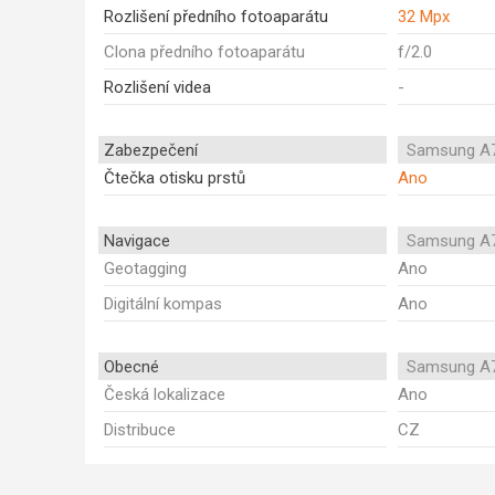
Rozlišení předního fotoaparátu
32 Mpx
Clona předního fotoaparátu
f/2.0
Rozlišení videa
-
Zabezpečení
Samsung A7
Čtečka otisku prstů
Ano
Navigace
Samsung A7
Geotagging
Ano
Digitální kompas
Ano
Obecné
Samsung A7
Česká lokalizace
Ano
Distribuce
CZ