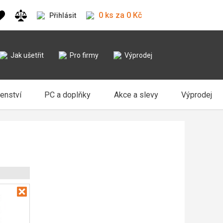
0 ks za 0 Kč
Přihlásit
Jak ušetřit
Pro firmy
Výprodej
šenství
PC a doplňky
Akce a slevy
Výprodej