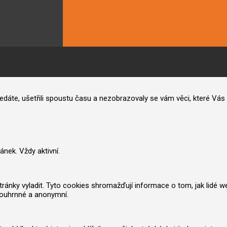
hledáte, ušetřili spoustu času a nezobrazovaly se vám věci, které V
nek. Vždy aktivní.
nky vyladit. Tyto cookies shromažďují informace o tom, jak lidé web po
souhrnné a anonymní.