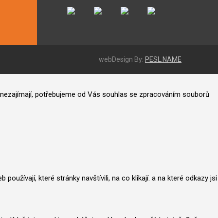
webDesign By:
PESL.NAME
ás nezajímají, potřebujeme od Vás souhlas se zpracováním souborů
užívají, které stránky navštívili, na co klikají. a na které odkazy jsi