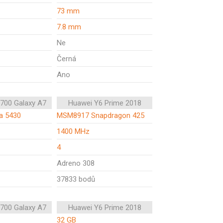
73 mm
7.8 mm
Ne
Černá
Ano
700 Galaxy A7
Huawei Y6 Prime 2018
a 5430
MSM8917 Snapdragon 425
1400 MHz
4
Adreno 308
37833 bodů
700 Galaxy A7
Huawei Y6 Prime 2018
32 GB