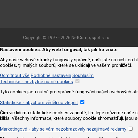
Copyright © 1997 - 2026 NetComp, spol. s r.o.
Nastavení cookies: Aby web fungoval, tak jak ho znáte
Aby naše webové stránky fungovaly správně, našli jste na nich, co 
cookies, tj. malých souborů, které se ukládají ve vašem prohlížeči.
Odmítnout vše
Podrobné nastavení
Souhlasím
Technické - nezbytně nutné cookies
Tyto cookies jsou nutné pro správné fungování našich webových strá
Statistické - abychom věděli co zlepšit
Čím víc lidí má statistické cookies zapnuté, tím lépe můžeme naše strá
klikla. Všechny informace, které soubory cookie shromažďují, jsou 
Marketingové - aby se vám nezobrazovaly nezajímavé reklamy