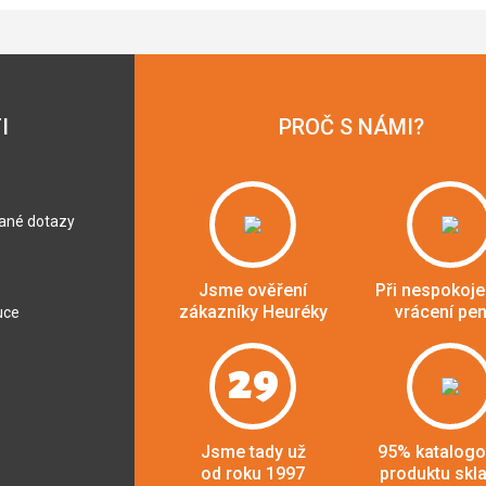
I
PROČ S NÁMI?
dané dotazy
Jsme ověření
Při nespokoje
zákazníky Heuréky
vrácení pe
uce
29
Jsme tady už
95% katalog
od roku 1997
produktu skl