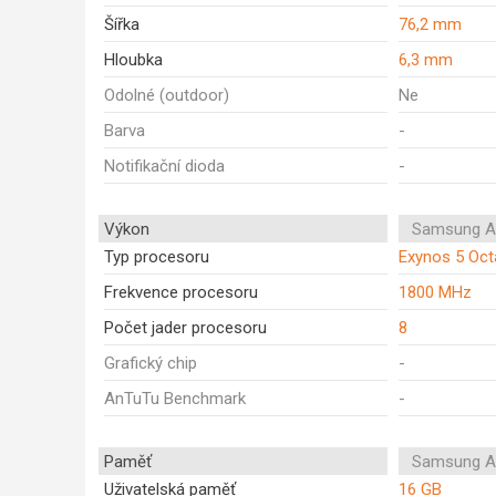
Šířka
76,2 mm
Hloubka
6,3 mm
Odolné (outdoor)
Ne
Barva
-
Notifikační dioda
-
Výkon
Samsung A
Typ procesoru
Exynos 5 Oct
Frekvence procesoru
1800 MHz
Počet jader procesoru
8
Grafický chip
-
AnTuTu Benchmark
-
Paměť
Samsung A
Uživatelská paměť
16 GB