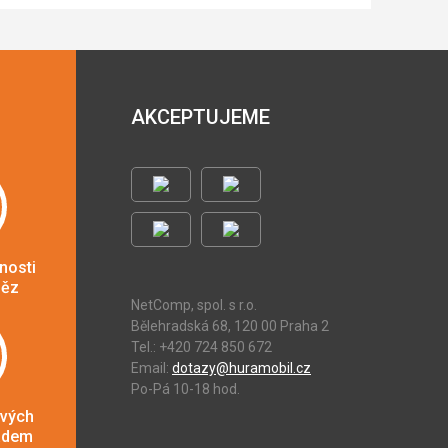
AKCEPTUJEME
nosti
něz
NetComp, spol. s r.o.
Bělehradská 68, 120 00 Praha 2
Tel.: +420 724 850 672
Email:
dotazy@huramobil.cz
Po-Pá 10-18 hod.
ových
adem