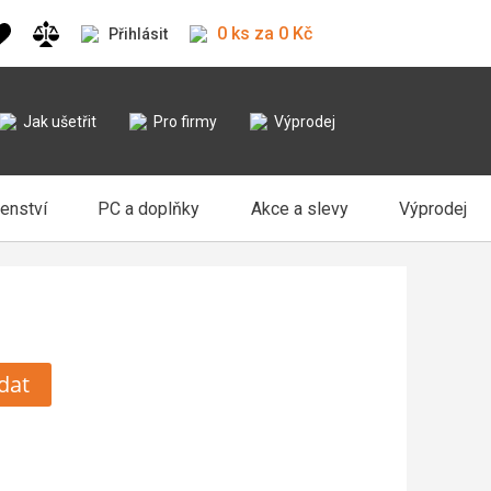
0 ks za 0 Kč
Přihlásit
Jak ušetřit
Pro firmy
Výprodej
šenství
PC a doplňky
Akce a slevy
Výprodej
dat