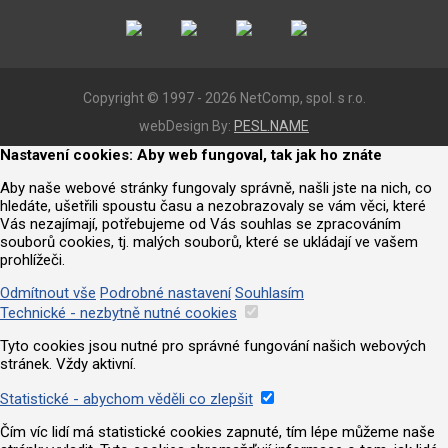
Copyright © 1997 - 2026 NetComp, spol. s r.o.
webDesign By:
PESL.NAME
Nastavení cookies: Aby web fungoval, tak jak ho znáte
Aby naše webové stránky fungovaly správně, našli jste na nich, co
hledáte, ušetřili spoustu času a nezobrazovaly se vám věci, které
Vás nezajímají, potřebujeme od Vás souhlas se zpracováním
souborů cookies, tj. malých souborů, které se ukládají ve vašem
prohlížeči.
Odmítnout vše
Podrobné nastavení
Souhlasím
Technické - nezbytně nutné cookies
Tyto cookies jsou nutné pro správné fungování našich webových
stránek. Vždy aktivní.
Statistické - abychom věděli co zlepšit
Čím víc lidí má statistické cookies zapnuté, tím lépe můžeme naše