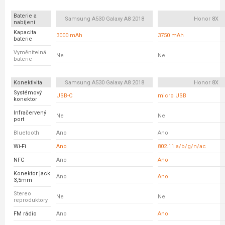
Baterie a
Samsung A530 Galaxy A8 2018
Honor 8X
nabíjení
Kapacita
3000 mAh
3750 mAh
baterie
Vyměnitelná
Ne
Ne
baterie
Konektivita
Samsung A530 Galaxy A8 2018
Honor 8X
Systémový
USB-C
micro USB
konektor
Infračervený
Ne
Ne
port
Bluetooth
Ano
Ano
Wi-Fi
Ano
802.11 a/b/g/n/ac
NFC
Ano
Ano
Konektor jack
Ano
Ano
3,5mm
Stereo
Ne
Ne
reproduktory
FM rádio
Ano
Ano