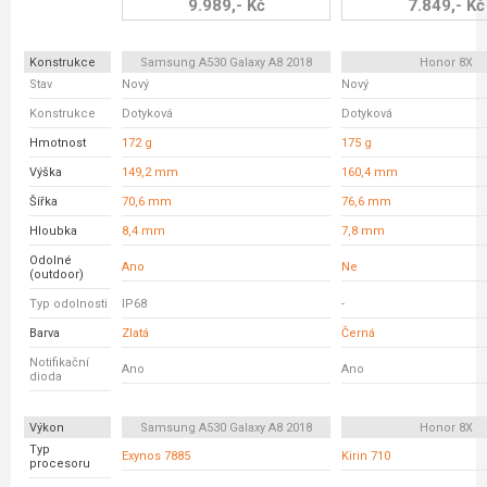
9.989,- Kč
7.849,- Kč
Konstrukce
Samsung A530 Galaxy A8 2018
Honor 8X
Stav
Nový
Nový
Konstrukce
Dotyková
Dotyková
Hmotnost
172 g
175 g
Výška
149,2 mm
160,4 mm
Šířka
70,6 mm
76,6 mm
Hloubka
8,4 mm
7,8 mm
Odolné
Ano
Ne
(outdoor)
Typ odolnosti
IP68
-
Barva
Zlatá
Černá
Notifikační
Ano
Ano
dioda
Výkon
Samsung A530 Galaxy A8 2018
Honor 8X
Typ
Exynos 7885
Kirin 710
procesoru