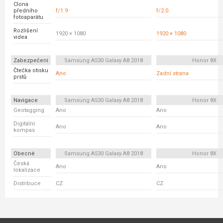
Clona
předního
f/1.9
f/2.0
fotoaparátu
Rozlišení
1920 × 1080
1920 × 1080
videa
Zabezpečení
Samsung A530 Galaxy A8 2018
Honor 8X
Čtečka otisku
Ano
Zadní strana
prstů
Navigace
Samsung A530 Galaxy A8 2018
Honor 8X
Geotagging
Ano
Ano
Digitální
Ano
Ano
kompas
Obecné
Samsung A530 Galaxy A8 2018
Honor 8X
Česká
Ano
Ano
lokalizace
Distribuce
CZ
CZ