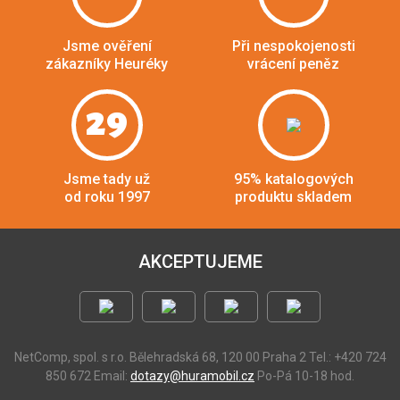
Jsme ověření
Při nespokojenosti
zákazníky Heuréky
vrácení peněz
29
Jsme tady už
95% katalogových
od roku 1997
produktu skladem
AKCEPTUJEME
NetComp, spol. s r.o.
Bělehradská 68, 120 00 Praha 2
Tel.: +420 724
850 672
Email:
dotazy@huramobil.cz
Po-Pá 10-18 hod.