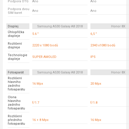
Podpora OTG
Ano
Ano
Podpora dvou
Ano
Ano
SIM karet
Displej
Samsung A530 Galaxy A8 2018
Honor 8X
Úhlopříčka
5.6 "
6,5 "
displeje
Rozlišení
2220 x 1080 bodů
2340 x1080 bodů
displeje
Technologie
SUPER AMOLED
IPS
displeje
Fotoaparát
Samsung A530 Galaxy A8 2018
Honor 8X
Rozlišení
hlavního
16 Mpx
20 Mpx
zadního
fotoaparátu
Clona
hlavního
f/1.7
f/1.8
zadního
fotoaparátu
Rozlišení
předního
16 + 8 Mpx
16 Mpx
fotoaparátu