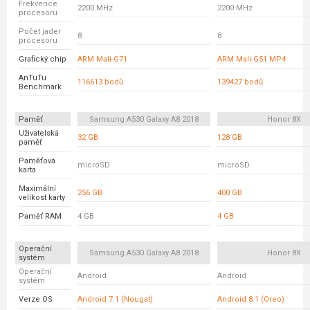
Frekvence
2200 MHz
2200 MHz
procesoru
Počet jader
8
8
procesoru
Grafický chip
ARM Mali-G71
ARM Mali-G51 MP4
AnTuTu
116613 bodů
139427 bodů
Benchmark
Paměť
Samsung A530 Galaxy A8 2018
Honor 8X
Uživatelská
32 GB
128 GB
paměť
Paměťová
microSD
microSD
karta
Maximální
256 GB
400 GB
velikost karty
Paměť RAM
4 GB
4 GB
Operační
Samsung A530 Galaxy A8 2018
Honor 8X
systém
Operační
Android
Android
systém
Verze OS
Android 7.1 (Nougat)
Android 8.1 (Oreo)