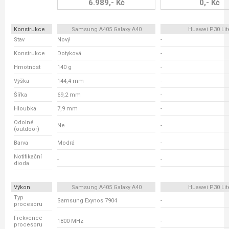
6.989,- Kč
0,- Kč
Konstrukce
Samsung A405 Galaxy A40
Huawei P30 Lit
Stav
Nový
-
Konstrukce
Dotyková
-
Hmotnost
140 g
-
Výška
144,4 mm
-
Šířka
69,2 mm
-
Hloubka
7,9 mm
-
Odolné
Ne
-
(outdoor)
Barva
Modrá
-
Notifikační
-
-
dioda
Výkon
Samsung A405 Galaxy A40
Huawei P30 Lit
Typ
Samsung Exynos 7904
-
procesoru
Frekvence
1800 MHz
-
procesoru