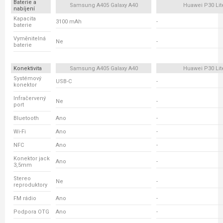
Baterie a
Samsung A405 Galaxy A40
Huawei P30 Lit
nabíjení
Kapacita
3100 mAh
-
baterie
Vyměnitelná
Ne
-
baterie
Konektivita
Samsung A405 Galaxy A40
Huawei P30 Lit
Systémový
USB-C
-
konektor
Infračervený
Ne
-
port
Bluetooth
Ano
-
Wi-Fi
Ano
-
NFC
Ano
-
Konektor jack
Ano
-
3,5mm
Stereo
Ne
-
reproduktory
FM rádio
Ano
-
Podpora OTG
Ano
-