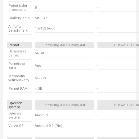
Počet jader
8
-
procesoru
Grafický chip
Mali-G71
-
AnTuTu
109452 bodů
-
Benchmark
Paměť
Samsung A405 Galaxy A40
Huawei P30 Lit
Uživatelská
64 GB
-
paměť
Paměťová
Ano
-
karta
Maximální
512 GB
-
velikost karty
Paměť RAM
4 GB
-
Operační
Samsung A405 Galaxy A40
Huawei P30 Lit
systém
Operační
Android
-
systém
Verze OS
Android 9.0 (Pie)
-