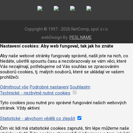
Copyright © 1997 - 2026 NetComp, spol. s r.o.
webDesign By:
PESL.NAME
Nastavení cookies: Aby web fungoval, tak jak ho znáte
Aby naše webové stránky fungovaly správně, našli jste na nich, co
hledáte, ušetřili spoustu času a nezobrazovaly se vám věci, které
Vás nezajímají, potřebujeme od Vás souhlas se zpracováním
souborů cookies, tj. malých souborů, které se ukládají ve vašem
prohlížeči.
Odmítnout vše
Podrobné nastavení
Souhlasím
Technické - nezbytně nutné cookies
Tyto cookies jsou nutné pro správné fungování našich webových
stránek. Vždy aktivní.
Statistické - abychom věděli co zlepšit
Čím víc lidí má statistické cookies zapnuté, tím lépe můžeme naše