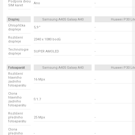
Podpora dvou
Ano
-
SIM karet
Displej
Samsung A405 Galaxy A40
Huawei P30 Lit
Úhlopříčka
5,9 "
-
displeje
Rozlišení
2340 x 1080 bodů
-
displeje
Technologie
SUPER AMOLED
-
displeje
Fotoaparát
Samsung A405 Galaxy A40
Huawei P30 Lit
Rozlišení
hlavního
16 Mpx
-
zadního
fotoaparátu
Clona
hlavního
f/1.7
-
zadního
fotoaparátu
Rozlišení
předního
25 Mpx
-
fotoaparátu
Clona
předního
-
-