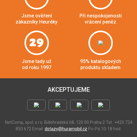
Jsme ověření
Při nespokojenosti
zákazníky Heuréky
vrácení peněz
29
Jsme tady už
95% katalogových
od roku 1997
produktu skladem
AKCEPTUJEME
NetComp, spol. s r.o.
Bělehradská 68, 120 00 Praha 2
Tel.: +420 724
850 672
Email:
dotazy@huramobil.cz
Po-Pá 10-18 hod.