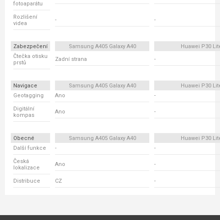
fotoaparátu
Rozlišení
-
-
videa
Zabezpečení
Samsung A405 Galaxy A40
Huawei P30 Lit
Čtečka otisku
Zadní strana
-
prstů
Navigace
Samsung A405 Galaxy A40
Huawei P30 Lit
Geotagging
Ano
-
Digitální
Ano
-
kompas
Obecné
Samsung A405 Galaxy A40
Huawei P30 Lit
Další funkce
-
-
Česká
Ano
-
lokalizace
Distribuce
CZ
-