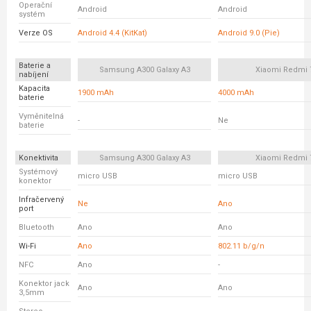
Operační
Android
Android
systém
Verze OS
Android 4.4 (KitKat)
Android 9.0 (Pie)
Baterie a
Samsung A300 Galaxy A3
Xiaomi Redmi 
nabíjení
Kapacita
1900 mAh
4000 mAh
baterie
Vyměnitelná
-
Ne
baterie
Konektivita
Samsung A300 Galaxy A3
Xiaomi Redmi 
Systémový
micro USB
micro USB
konektor
Infračervený
Ne
Ano
port
Bluetooth
Ano
Ano
Wi-Fi
Ano
802.11 b/g/n
NFC
Ano
-
Konektor jack
Ano
Ano
3,5mm