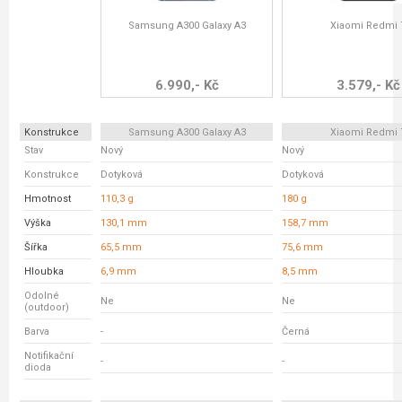
Samsung A300 Galaxy A3
Xiaomi Redmi 
6.990,- Kč
3.579,- Kč
Konstrukce
Samsung A300 Galaxy A3
Xiaomi Redmi 
Stav
Nový
Nový
Konstrukce
Dotyková
Dotyková
Hmotnost
110,3 g
180 g
Výška
130,1 mm
158,7 mm
Šířka
65,5 mm
75,6 mm
Hloubka
6,9 mm
8,5 mm
Odolné
Ne
Ne
(outdoor)
Barva
-
Černá
Notifikační
-
-
dioda