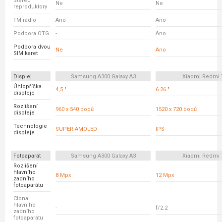
Stereo
Ne
Ne
reproduktory
FM rádio
Ano
Ano
Podpora OTG
-
Ano
Podpora dvou
Ne
Ano
SIM karet
Displej
Samsung A300 Galaxy A3
Xiaomi Redmi 
Úhlopříčka
4,5 "
6.26 "
displeje
Rozlišení
960 x 540 bodů
1520 x 720 bodů
displeje
Technologie
SUPER AMOLED
IPS
displeje
Fotoaparát
Samsung A300 Galaxy A3
Xiaomi Redmi 
Rozlišení
hlavního
8 Mpx
12 Mpx
zadního
fotoaparátu
Clona
hlavního
-
f/2.2
zadního
fotoaparátu