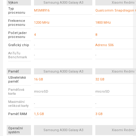
Výkon
Samsung A300 Galaxy A3
Xiaomi Redmi 
Typ
MSM8916
Qualcomm Snapdragon 
procesoru
Frekvence
1200 MHz
1800 MHz
procesoru
Počet jader
4
8
procesoru
Grafický chip
-
Adreno 506
AnTuTu
-
-
Benchmark
Paměť
Samsung A300 Galaxy A3
Xiaomi Redmi 
Uživatelská
16 GB
32 GB
paměť
Paměťová
microSD
microSD
karta
Maximální
-
-
velikost karty
Paměť RAM
1,5 GB
3 GB
Operační
Samsung A300 Galaxy A3
Xiaomi Redmi 
systém