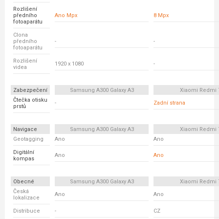
Rozlišení
předního
Ano Mpx
8 Mpx
fotoaparátu
Clona
předního
-
-
fotoaparátu
Rozlišení
1920 x 1080
-
videa
Zabezpečení
Samsung A300 Galaxy A3
Xiaomi Redmi 
Čtečka otisku
-
Zadní strana
prstů
Navigace
Samsung A300 Galaxy A3
Xiaomi Redmi 
Geotagging
Ano
Ano
Digitální
Ano
Ano
kompas
Obecné
Samsung A300 Galaxy A3
Xiaomi Redmi 
Česká
Ano
Ano
lokalizace
Distribuce
-
CZ