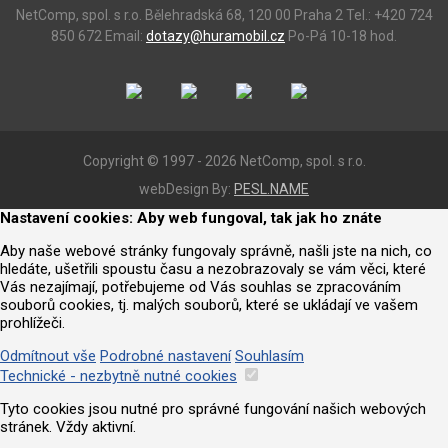
NetComp, spol. s r.o.
Bělehradská 68, 120 00 Praha 2
Tel.: +420 724
850 672
Email:
dotazy@huramobil.cz
Po-Pá 10-18 hod.
Copyright © 1997 - 2026 NetComp, spol. s r.o.
webDesign By:
PESL.NAME
Nastavení cookies: Aby web fungoval, tak jak ho znáte
Aby naše webové stránky fungovaly správně, našli jste na nich, co
hledáte, ušetřili spoustu času a nezobrazovaly se vám věci, které
Vás nezajímají, potřebujeme od Vás souhlas se zpracováním
souborů cookies, tj. malých souborů, které se ukládají ve vašem
prohlížeči.
Odmítnout vše
Podrobné nastavení
Souhlasím
Technické - nezbytně nutné cookies
Tyto cookies jsou nutné pro správné fungování našich webových
stránek. Vždy aktivní.