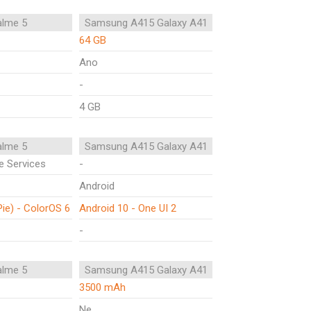
alme 5
Samsung A415 Galaxy A41
64 GB
Ano
-
4 GB
alme 5
Samsung A415 Galaxy A41
e Services
-
Android
Pie) - ColorOS 6
Android 10 - One UI 2
-
alme 5
Samsung A415 Galaxy A41
3500 mAh
Ne