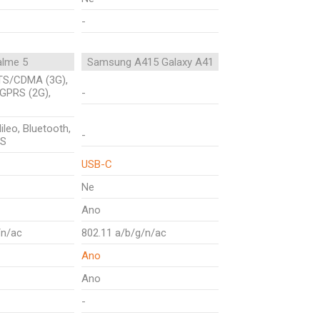
-
alme 5
Samsung A415 Galaxy A41
TS/CDMA (3G),
 GPRS (2G),
-
ileo, Bluetooth,
-
PS
USB-C
Ne
Ano
/n/ac
802.11 a/b/g/n/ac
Ano
Ano
-