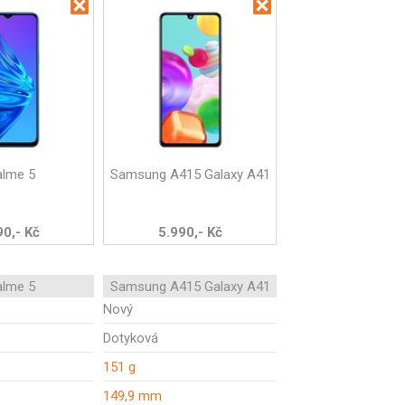
alme 5
Samsung A415 Galaxy A41
90,- Kč
5.990,- Kč
alme 5
Samsung A415 Galaxy A41
Nový
Dotyková
151 g
149,9 mm