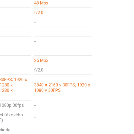
48 Mpx
f/2.0
-
-
-
-
25 Mpx
f/2.0
30FPS; 1920 x
1280 x
3840 × 2160 v 30FPS; 1920 x
1280 x
1080 v 30FPS
1080p 30fps
-
kcí fázového
-
F)
 dioda
-