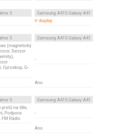
alme 5
Samsung A415 Galaxy A41
V displeji
alme 5
Samsung A415 Galaxy A41
mpas (magnetický
enzor, Senzor
ximity),
-
nzor
r, Gyroskop, G-
Ano
alme 5
Samsung A415 Galaxy A41
 prstů na těle,
ní, Podpora
-
, FM Rádio
Ano