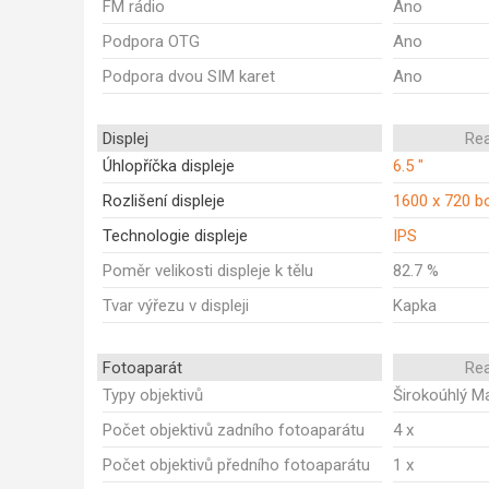
FM rádio
Ano
Podpora OTG
Ano
Podpora dvou SIM karet
Ano
Displej
Re
Úhlopříčka displeje
6.5 "
Rozlišení displeje
1600 x 720 b
Technologie displeje
IPS
Poměr velikosti displeje k tělu
82.7 %
Tvar výřezu v displeji
Kapka
Fotoaparát
Re
Typy objektivů
Širokoúhlý M
Počet objektivů zadního fotoaparátu
4 x
Počet objektivů předního fotoaparátu
1 x