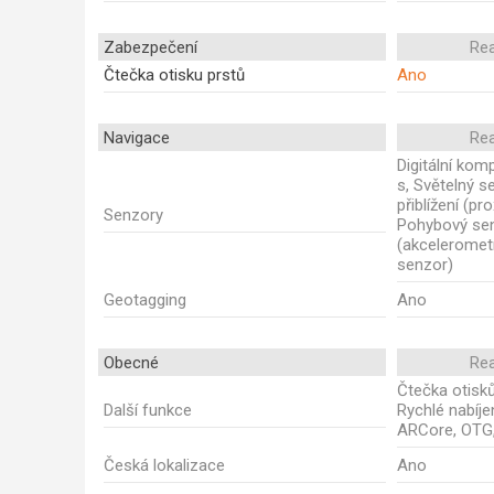
Zabezpečení
Re
Čtečka otisku prstů
Ano
Navigace
Re
Digitální ko
s, Světelný s
přiblížení (pro
Senzory
Pohybový se
(akceleromet
senzor)
Geotagging
Ano
Obecné
Re
Čtečka otisků
Další funkce
Rychlé nabíje
ARCore, OTG
Česká lokalizace
Ano