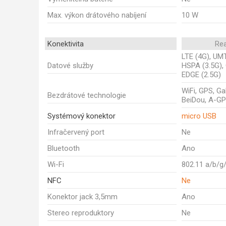
Max. výkon drátového nabíjení
10 W
Konektivita
Re
LTE (4G), UM
Datové služby
HSPA (3.5G),
EDGE (2.5G)
WiFi, GPS, Gal
Bezdrátové technologie
BeiDou, A-G
Systémový konektor
micro USB
Infračervený port
Ne
Bluetooth
Ano
Wi-Fi
802.11 a/b/g
NFC
Ne
Konektor jack 3,5mm
Ano
Stereo reproduktory
Ne