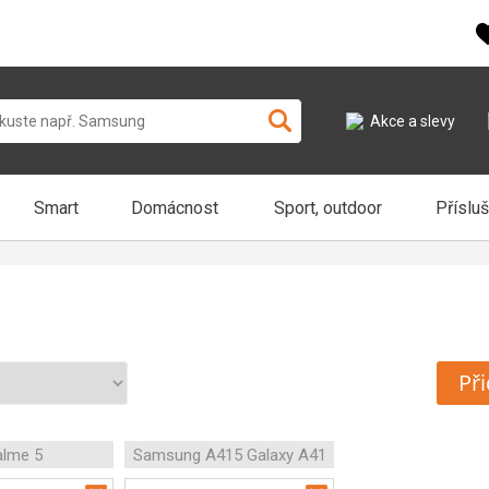
Akce a slevy
Smart
Domácnost
Sport, outdoor
Příslu
Při
alme 5
Samsung A415 Galaxy A41