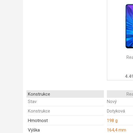
Re
4.4
Konstrukce
Re
Stav
Nový
Konstrukce
Dotyková
Hmotnost
198 g
Výška
164,4 mm