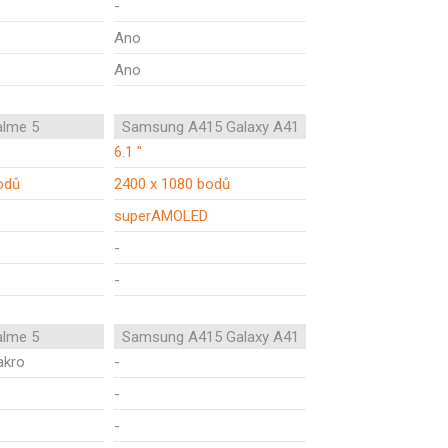
-
Ano
Ano
alme 5
Samsung A415 Galaxy A41
6.1 "
odů
2400 x 1080 bodů
superAMOLED
-
-
alme 5
Samsung A415 Galaxy A41
akro
-
-
-