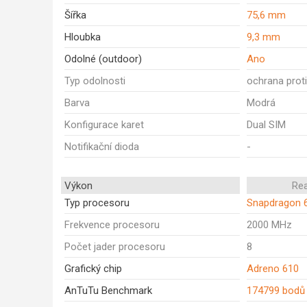
Šířka
75,6 mm
Hloubka
9,3 mm
Odolné (outdoor)
Ano
Typ odolnosti
ochrana proti
Barva
Modrá
Konfigurace karet
Dual SIM
Notifikační dioda
-
Výkon
Re
Typ procesoru
Snapdragon 
Frekvence procesoru
2000 MHz
Počet jader procesoru
8
Grafický chip
Adreno 610
AnTuTu Benchmark
174799 bodů