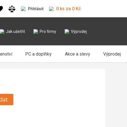
0 ks za 0 Kč
Přihlásit
Jak ušetřit
Pro firmy
Výprodej
šenství
PC a doplňky
Akce a slevy
Výprodej
dat