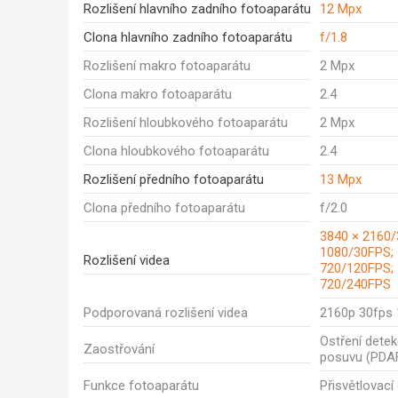
Rozlišení hlavního zadního fotoaparátu
12 Mpx
Clona hlavního zadního fotoaparátu
f/1.8
Rozlišení makro fotoaparátu
2 Mpx
Clona makro fotoaparátu
2.4
Rozlišení hloubkového fotoaparátu
2 Mpx
Clona hloubkového fotoaparátu
2.4
Rozlišení předního fotoaparátu
13 Mpx
Clona předního fotoaparátu
f/2.0
3840 × 2160/
1080/30FPS; 
Rozlišení videa
720/120FPS; 
720/240FPS
Podporovaná rozlišení videa
2160p 30fps 
Ostření dete
Zaostřování
posuvu (PDA
Funkce fotoaparátu
Přisvětlovací