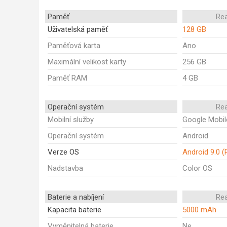
Paměť
Re
Uživatelská paměť
128 GB
Paměťová karta
Ano
Maximální velikost karty
256 GB
Paměť RAM
4 GB
Operační systém
Re
Mobilní služby
Google Mobil
Operační systém
Android
Verze OS
Android 9.0 (
Nadstavba
Color OS
Baterie a nabíjení
Re
Kapacita baterie
5000 mAh
Vyměnitelná baterie
Ne