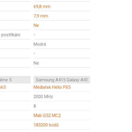
69,8 mm
7,9 mm
Ne
 postříkání
-
Modrá
-
Ne
alme 5
Samsung A415 Galaxy A41
665
Mediatek Helio P65
2000 MHz
8
Mali-G52 MC2
183200 bodů